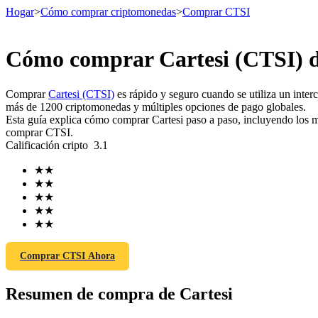
Hogar
>
Cómo comprar criptomonedas
>
Comprar CTSI
Cómo comprar Cartesi (CTSI) d
Futuros
Comprar
Cartesi (CTSI)
es rápido y seguro cuando se utiliza un int
más de 1200 criptomonedas y múltiples opciones de pago globales.
Esta guía explica cómo comprar Cartesi paso a paso, incluyendo los me
comprar CTSI.
Calificación cripto
3.1
★
★
★
★
★
★
★
★
Futuros del USDT
★
★
Futuros que utilizan USDT como garantía
Comprar CTSI Ahora
Resumen de compra de Cartesi