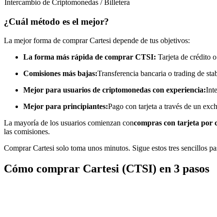
Intercambio de Criptomonedas / Billetera
Futuros que utilizan USDC como garantía
¿Cuál método es el mejor?
La mejor forma de comprar Cartesi depende de tus objetivos:
La forma más rápida de comprar CTSI:
Tarjeta de crédito o
Comisiones más bajas:
Transferencia bancaria o trading de sta
Mejor para usuarios de criptomonedas con experiencia:
Int
Mejor para principiantes:
Pago con tarjeta a través de un exc
Copiar Trading
La mayoría de los usuarios comienzan con
compras con tarjeta por 
Únete a los mejores traders
las comisiones.
Comprar Cartesi solo toma unos minutos. Sigue estos tres sencillos p
Cómo comprar Cartesi (CTSI) en 3 pasos