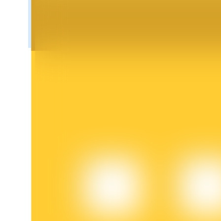
Bloqueos BTR
Inversiones exclusivas para titulares de BTR
Préstamos
Servicio de préstamos respaldado por criptomonedas