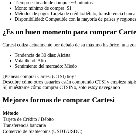
Tiempo estimado de compra
:
~3 minutos
Monto mínimo de compra
:
$1
Métodos de pago
:
Tarjeta de crédito/débito, transferencia banca
Disponibilidad
:
Compatible con la mayoría de países y regione
Futuros COIN-M
¿Es un buen momento para comprar Carte
Futuros de criptomonedas
Cartesi cotiza actualmente por debajo de su máximo histórico, una zo
Tendencia de 30 días
:
Alcista
TradFi
Volatilidad
:
Alto
Sentimiento del mercado
:
Miedo
Derivados de acciones, divisas, metales preciosos y materias pr
¿Planeas comprar Cartesi (CTSI) hoy?
Descubre cómo otros usuarios están comprando CTSI y empieza rápi
Sí, muéstrame cómo comprar CTSI
No, solo estoy navegando
Mejores formas de comprar Cartesi
Método
Tarjeta de Crédito / Débito
Transferencia bancaria
Comercio de Stablecoins (USDT/USDC)
Futuros del USDC