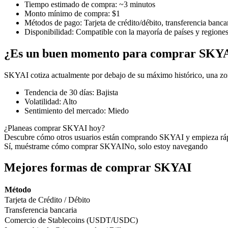
Tiempo estimado de compra
:
~3 minutos
Monto mínimo de compra
:
$1
Métodos de pago
:
Tarjeta de crédito/débito, transferencia banca
Disponibilidad
:
Compatible con la mayoría de países y regione
Futuros COIN-M
¿Es un buen momento para comprar SKY
Futuros de criptomonedas
SKYAI cotiza actualmente por debajo de su máximo histórico, una zo
Tendencia de 30 días
:
Bajista
TradFi
Volatilidad
:
Alto
Sentimiento del mercado
:
Miedo
Derivados de acciones, divisas, metales preciosos y materias pr
¿Planeas comprar SKYAI hoy?
Descubre cómo otros usuarios están comprando SKYAI y empieza rá
Sí, muéstrame cómo comprar SKYAI
No, solo estoy navegando
Mejores formas de comprar SKYAI
Método
Tarjeta de Crédito / Débito
Transferencia bancaria
Comercio de Stablecoins (USDT/USDC)
Futuros del USDC