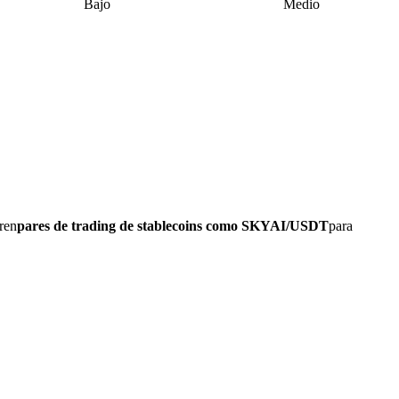
Bajo
Medio
ren
pares de trading de stablecoins como SKYAI/USDT
para