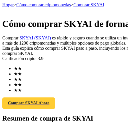
Hogar
>
Cómo comprar criptomonedas
>
Comprar SKYAI
Cómo comprar SKYAI de forma 
Futuros
Comprar
SKYAI (SKYAI)
es rápido y seguro cuando se utiliza un i
a más de 1200 criptomonedas y múltiples opciones de pago globales.
Esta guía explica cómo comprar SKYAI paso a paso, incluyendo los mej
comprar SKYAI.
Calificación cripto
3.9
★
★
★
★
★
★
★
★
Futuros del USDT
★
★
Futuros que utilizan USDT como garantía
Comprar SKYAI Ahora
Resumen de compra de SKYAI