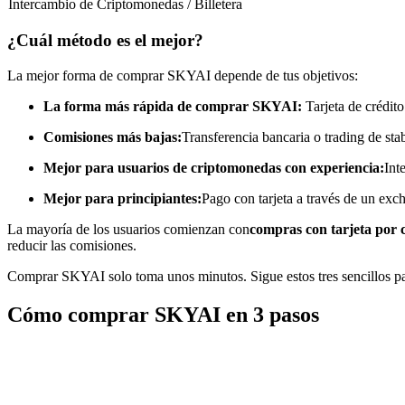
Intercambio de Criptomonedas / Billetera
Futuros que utilizan USDC como garantía
¿Cuál método es el mejor?
La mejor forma de comprar SKYAI depende de tus objetivos:
La forma más rápida de comprar SKYAI:
Tarjeta de crédito
Comisiones más bajas:
Transferencia bancaria o trading de sta
Mejor para usuarios de criptomonedas con experiencia:
Int
Mejor para principiantes:
Pago con tarjeta a través de un exc
Copiar Trading
La mayoría de los usuarios comienzan con
compras con tarjeta por 
Únete a los mejores traders
reducir las comisiones.
Comprar SKYAI solo toma unos minutos. Sigue estos tres sencillos p
Cómo comprar SKYAI en 3 pasos