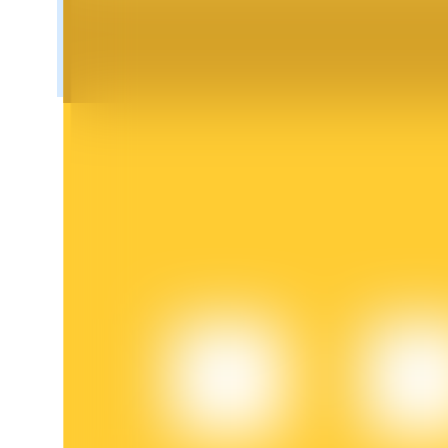
Bloqueos BTR
Inversiones exclusivas para titulares de BTR
Préstamos
Servicio de préstamos respaldado por criptomonedas