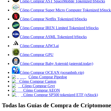
Cómo Comprar AST SpaceMobile Tokenized bStocks
Cómo Comprar Super Micro Computer Tokenized bStock
Guía
Cómo Comprar Netflix Tokenized bStocks
Guía de inicio de futuros
Cómo Comprar IREN Limited Tokenized bStocks
Cómo Comprar ASML Tokenized bStocks
Cómo Comprar AIW3.ai
Cómo Comprar GPU
Cómo Comprar Baby Asteroid (asteroid.today)
Estrategias comerciales
Cómo Comprar OCEAN (oceanbnb.vip)
Cómo Comprar Pipedog
Aprenda cómo mantenerse rentable
Cómo Comprar Canton
Cómo Comprar Grvt
Cómo Comprar AEON
Cómo Comprar SP500 tokenized ETF (xStock)
Todas las Guías de Compra de Criptomon