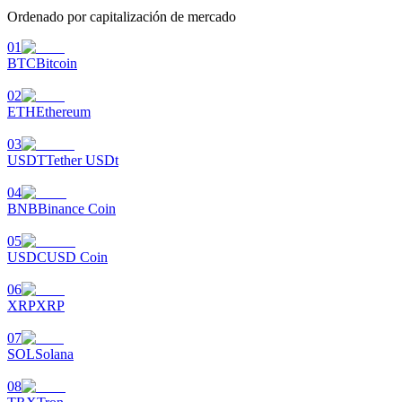
Ordenado por capitalización de mercado
Earn
01
BTC
Bitcoin
02
ETH
Ethereum
03
USDT
Tether USDt
04
BNB
Binance Coin
Power Piggy
05
Gana recompensas competitivas diariamente
USDC
USD Coin
06
XRP
XRP
07
SOL
Solana
08