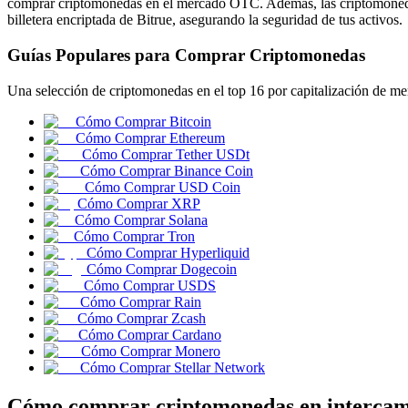
comprar criptomonedas en el mercado OTC. Además, las criptomonedas
billetera encriptada de Bitrue, asegurando la seguridad de tus activos.
Guías Populares para Comprar Criptomonedas
Futuros COIN-M
Una selección de criptomonedas en el top 16 por capitalización de me
Futuros de criptomonedas
Cómo Comprar Bitcoin
Cómo Comprar Ethereum
Cómo Comprar Tether USDt
Cómo Comprar Binance Coin
TradFi
Cómo Comprar USD Coin
Cómo Comprar XRP
Derivados de acciones, divisas, metales preciosos y materias pr
Cómo Comprar Solana
Cómo Comprar Tron
Cómo Comprar Hyperliquid
Cómo Comprar Dogecoin
Cómo Comprar USDS
Cómo Comprar Rain
Cómo Comprar Zcash
Cómo Comprar Cardano
Cómo Comprar Monero
Cómo Comprar Stellar Network
Futuros del USDC
Cómo comprar criptomonedas en intercamb