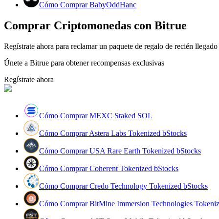
Cómo Comprar BabyOddHanc
Conviértete en un Trader de Copia
Comprar Criptomonedas con Bitrue
Disfruta del reparto de beneficios y comisiones de copy trading
Regístrate ahora para reclamar un paquete de regalo de recién lleg
Únete a Bitrue para obtener recompensas exclusivas
Regístrate ahora
Cómo Comprar MEXC Staked SOL
Información
Cómo Comprar Astera Labs Tokenized bStocks
Análisis de big data que incluye información comercial, etc.
Cómo Comprar USA Rare Earth Tokenized bStocks
Cómo Comprar Coherent Tokenized bStocks
Cómo Comprar Credo Technology Tokenized bStocks
Cómo Comprar BitMine Immersion Technologies Tokeniz