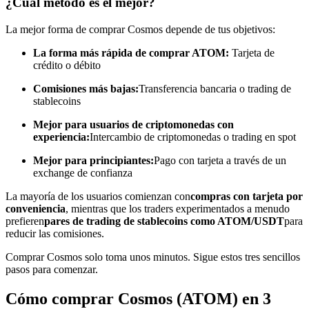
¿Cuál método es el mejor?
Conviértete en un Trader de Copia
La mejor forma de comprar Cosmos depende de tus objetivos:
Disfruta del reparto de beneficios y comisiones de copy trading
La forma más rápida de comprar ATOM:
Tarjeta de
crédito o débito
Comisiones más bajas:
Transferencia bancaria o trading de
stablecoins
Mejor para usuarios de criptomonedas con
experiencia:
Intercambio de criptomonedas o trading en spot
Mejor para principiantes:
Pago con tarjeta a través de un
exchange de confianza
Información
La mayoría de los usuarios comienzan con
compras con tarjeta por
conveniencia
, mientras que los traders experimentados a menudo
Análisis de big data que incluye información comercial, etc.
prefieren
pares de trading de stablecoins como ATOM/USDT
para
reducir las comisiones.
Comprar Cosmos solo toma unos minutos. Sigue estos tres sencillos
pasos para comenzar.
Cómo comprar Cosmos (ATOM) en 3