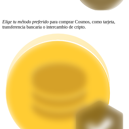
Staking
Elige tu método preferido
para comprar Cosmos, como tarjeta,
Alta rentabilidad y acceso instantáneo
transferencia bancaria o intercambio de cripto.
Launchpool
Participación flexible para ganar tokens populares