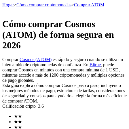
Hogar
>
Cómo comprar criptomonedas
>
Comprar ATOM
Cómo comprar Cosmos
Futuros
(ATOM) de forma segura en
2026
Comprar
Cosmos (ATOM)
es rápido y seguro cuando se utiliza un
intercambio de criptomonedas de confianza. En
Bitrue
, puede
comprar Cosmos en minutos con una compra mínima de 1 USD,
mientras accede a más de 1200 criptomonedas y múltiples opciones
de pago globales.
Esta guía explica cómo comprar Cosmos paso a paso, incluyendo
Futuros del USDT
los mejores métodos de pago, estructuras de tarifas, consideraciones
de seguridad y consejos para ayudarlo a elegir la forma más eficiente
Futuros que utilizan USDT como garantía
de comprar ATOM.
Calificación cripto
3.6
★
★
★
★
★
★