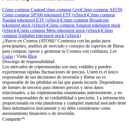
Cómo comprar Canton
Cómo comprar Grvt
Cómo comprar AEON
Cómo comprar SP500 tokenized ETF (xStock)
Cómo comprar
Nasdaq tokenized ETF (xStock)
Cómo comprar Broadcom
tokenized stock (xStock)
Cómo comprar Amazon tokenized stock
(xStock)
Cómo comprar Meta tokenized stock (xStock)
Cómo
comprar Alphabet tokenized stock (xStock)
¿Nuevo en Cosmos (ATOM)?
Comienza con las
guías para
principiantes, análisis de mercado y consejos de expertos
de Bitrue
para comprar, operar y gestionar tu Cosmos con confianza. Lee
Guías
/ Visita
Blog
Descargo de responsabilidad
Los mercados de criptomonedas son muy volátiles y pueden
experimentar rápidas fluctuaciones de precios. Usted es el único
responsable de sus decisiones de inversión y Bitrue no es
responsable de las pérdidas en las que pueda incurrir. Dependemos
de fuentes de terceros para obtener precios y otros datos
relacionados. a las criptomonedas enumeradas anteriormente, y no
somos responsables de su confiabilidad o precisión. La información
proporcionada en esta plataforma y cualquier material asociado tiene
fines informativos únicamente y no debe considerarse como
asesoramiento financiero o de inversión.
Compartir