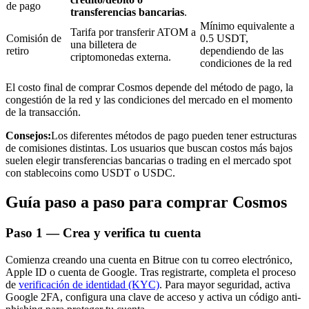
de pago
transferencias bancarias
.
Mínimo equivalente a
Tarifa por transferir ATOM a
Comisión de
0.5 USDT,
una billetera de
retiro
dependiendo de las
criptomonedas externa.
condiciones de la red
Inversión automática
El costo final de comprar Cosmos depende del método de pago, la
Obtenga ganancias a largo plazo e intereses flexibles
congestión de la red y las condiciones del mercado en el momento
de la transacción.
Consejos:
Los diferentes métodos de pago pueden tener estructuras
de comisiones distintas. Los usuarios que buscan costos más bajos
suelen elegir transferencias bancarias o trading en el mercado spot
con stablecoins como USDT o USDC.
Guía paso a paso para comprar Cosmos
Paso
1 —
Crea y verifica tu cuenta
Aprender Staking
Comienza creando una cuenta en Bitrue con tu correo electrónico,
Obtenga más información sobre cómo obtener ingresos pasivos
Apple ID o cuenta de Google. Tras registrarte, completa el proceso
de
verificación de identidad (KYC)
. Para mayor seguridad, activa
Bitrue
AI
Google 2FA, configura una clave de acceso y activa un código anti-