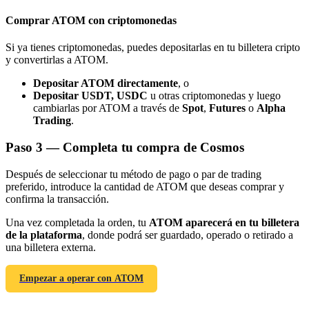
Comprar ATOM con criptomonedas
Si ya tienes criptomonedas, puedes depositarlas en tu billetera cripto
y convertirlas a ATOM.
Depositar ATOM directamente
, o
Referencia
Depositar USDT, USDC
u otras criptomonedas y luego
cambiarlas por ATOM a través de
Spot
,
Futures
o
Alpha
Invita a un amigo para recibir recompensas en efectivo
Trading
.
Deposit CASHCAT & Win
Paso
3 —
Completa tu compra de Cosmos
Después de seleccionar tu método de pago o par de trading
preferido, introduce la cantidad de ATOM que deseas comprar y
confirma la transacción.
Una vez completada la orden, tu
ATOM aparecerá en tu billetera
de la plataforma
, donde podrá ser guardado, operado o retirado a
una billetera externa.
Empezar a operar con ATOM
Deposit CASHCAT & Win