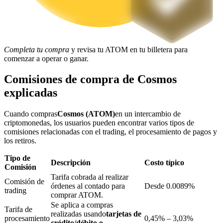
Bloqueos BTR
Completa tu compra
y revisa tu ATOM en tu billetera para
Inversiones exclusivas para titulares de BTR
comenzar a operar o ganar.
Comisiones de compra de Cosmos
explicadas
Cuando compras
Cosmos (ATOM)
en un intercambio de
criptomonedas, los usuarios pueden encontrar varios tipos de
comisiones relacionadas con el trading, el procesamiento de pagos y
los retiros.
Tipo de
Préstamos
Descripción
Costo típico
Comisión
Servicio de préstamos respaldado por criptomonedas
Tarifa cobrada al realizar
Comisión de
órdenes al contado para
Desde 0.0089%
trading
comprar ATOM.
Se aplica a compras
Tarifa de
realizadas usando
tarjetas de
procesamiento
0,45% – 3,03%
crédito/débito o