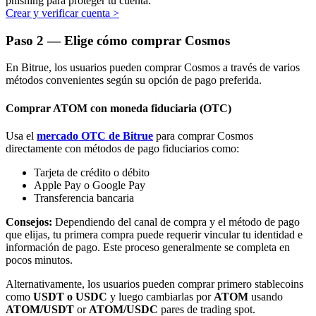
phishing para proteger tu cuenta.
Crear y verificar cuenta
>
Paso
2 —
Elige cómo comprar Cosmos
En Bitrue, los usuarios pueden comprar Cosmos a través de varios
métodos convenientes según su opción de pago preferida.
Bitrue Partners
Comprar ATOM con moneda fiduciaria (OTC)
Usa el
mercado OTC de Bitrue
para comprar Cosmos
directamente con métodos de pago fiduciarios como:
Tarjeta de crédito o débito
Apple Pay o Google Pay
Transferencia bancaria
Consejos:
Dependiendo del canal de compra y el método de pago
que elijas, tu primera compra puede requerir vincular tu identidad e
Afiliados de Bitrue
información de pago. Este proceso generalmente se completa en
pocos minutos.
¡Hasta un 65% de comisiones!
Alternativamente, los usuarios pueden comprar primero stablecoins
como
USDT o USDC
y luego cambiarlas por
ATOM
usando
ATOM/USDT
or
ATOM/USDC
pares de trading spot.