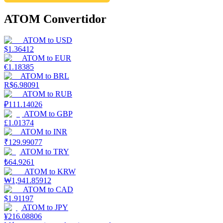
ATOM Convertidor
ATOM
to
USD
$
1.36412
ATOM
to
EUR
€
1.18385
ATOM
to
BRL
R$
6.98091
ATOM
to
RUB
₽
111.14026
ATOM
to
GBP
£
1.01374
ATOM
to
INR
₹
129.99077
ATOM
to
TRY
₺
64.9261
ATOM
to
KRW
₩
1,941.85912
ATOM
to
CAD
$
1.91197
ATOM
to
JPY
¥
216.08806