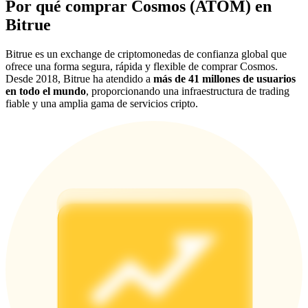
Por qué comprar Cosmos (ATOM) en
Share 500000 CASHCAT prize pool
Bitrue
Bitrue es un exchange de criptomonedas de confianza global que
ofrece una forma segura, rápida y flexible de comprar Cosmos.
Exclusive for BitMart Users
Desde 2018, Bitrue ha atendido a
más de 41 millones de usuarios
en todo el mundo
, proporcionando una infraestructura de trading
Register & Trade to Win 500,000 USDT
fiable y una amplia gama de servicios cripto.
Precious Metals Trading Carnival
Trade Gold & Silver · 33,333 USDT Bonus
USDT New User Exclusive 10% APR
USDT Flexible Staking | Daily Rewards