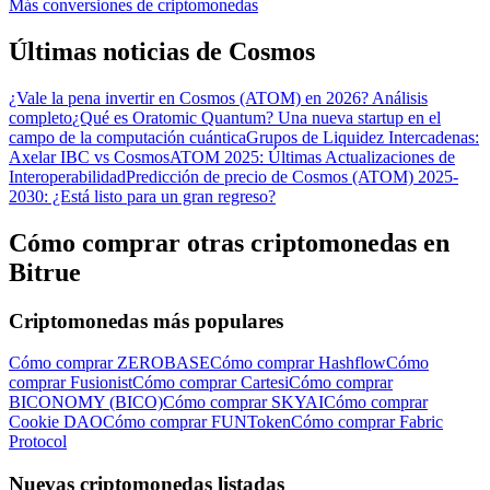
Más conversiones de criptomonedas
Últimas noticias de Cosmos
¿Vale la pena invertir en Cosmos (ATOM) en 2026? Análisis
completo
¿Qué es Oratomic Quantum? Una nueva startup en el
campo de la computación cuántica
Grupos de Liquidez Intercadenas:
Axelar IBC vs Cosmos
ATOM 2025: Últimas Actualizaciones de
Interoperabilidad
Predicción de precio de Cosmos (ATOM) 2025-
2030: ¿Está listo para un gran regreso?
Cómo comprar otras criptomonedas en
Bitrue
Criptomonedas más populares
Cómo comprar ZEROBASE
Cómo comprar Hashflow
Cómo
comprar Fusionist
Cómo comprar Cartesi
Cómo comprar
BICONOMY (BICO)
Cómo comprar SKYAI
Cómo comprar
Cookie DAO
Cómo comprar FUNToken
Cómo comprar Fabric
Protocol
Nuevas criptomonedas listadas