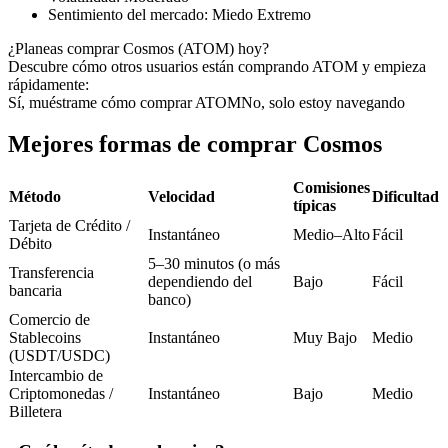
Futuros del USDC
Sentimiento del mercado
:
Miedo Extremo
Futuros que utilizan USDC como garantía
¿Planeas comprar Cosmos (ATOM) hoy?
Descubre cómo otros usuarios están comprando ATOM y empieza
rápidamente:
Sí, muéstrame cómo comprar ATOM
No, solo estoy navegando
Mejores formas de comprar Cosmos
Comisiones
Método
Velocidad
Dificultad
típicas
Tarjeta de Crédito /
Instantáneo
Medio–Alto
Fácil
Copiar Trading
Débito
5–30 minutos (o más
Transferencia
Únete a los mejores traders
dependiendo del
Bajo
Fácil
bancaria
banco)
Comercio de
Stablecoins
Instantáneo
Muy Bajo
Medio
(USDT/USDC)
Intercambio de
Criptomonedas /
Instantáneo
Bajo
Medio
Billetera