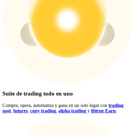
Centro de recompensas
Acceso
Inscribirse
Suite de trading todo en uno
Compra, opera, automatiza y gana en un solo lugar con
trading
spot
,
futures
,
copy trading
,
alpha trading
y
Bitrue Earn
.