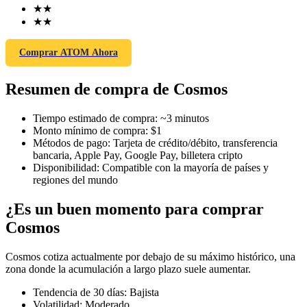
★
★
★
★
Comprar ATOM Ahora
Futuros COIN-M
Resumen de compra de Cosmos
Futuros de criptomonedas
Tiempo estimado de compra
:
~3 minutos
Monto mínimo de compra
:
$1
TradFi
Métodos de pago
:
Tarjeta de crédito/débito, transferencia
bancaria, Apple Pay, Google Pay, billetera cripto
Derivados de acciones, divisas, metales preciosos y materias
Disponibilidad
:
Compatible con la mayoría de países y
primas
regiones del mundo
¿Es un buen momento para comprar
Cosmos
Cosmos cotiza actualmente por debajo de su máximo histórico, una
zona donde la acumulación a largo plazo suele aumentar.
Tendencia de 30 días
:
Bajista
Volatilidad
:
Moderado