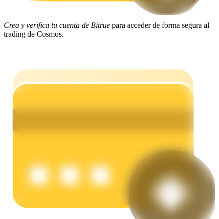
Crea y verifica tu cuenta de Bitrue
para acceder de forma segura al
Earn
trading de Cosmos.
Power Piggy
Gana recompensas competitivas diariamente