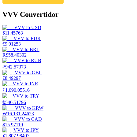
VVV Convertidor
VVV
to
USD
$
11.45763
VVV
to
EUR
€
9.91253
VVV
to
BRL
R$
58.40302
VVV
to
RUB
₽
942.57373
VVV
to
GBP
£
8.49297
VVV
to
INR
₹
1,090.05516
VVV
to
TRY
₺
546.51796
VVV
to
KRW
₩
16,131.24623
VVV
to
CAD
$
15.97119
VVV
to
JPY
¥
1,807.98407