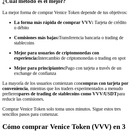
¿Cuál método es el mejor?
Conviértete en un Trader de Copia
La mejor forma de comprar Venice Token depende de tus objetivos:
Disfruta del reparto de beneficios y comisiones de copy trading
La forma más rápida de comprar VVV:
Tarjeta de crédito
o débito
Comisiones más bajas:
Transferencia bancaria o trading de
stablecoins
Mejor para usuarios de criptomonedas con
experiencia:
Intercambio de criptomonedas o trading en spot
Mejor para principiantes:
Pago con tarjeta a través de un
exchange de confianza
Información
La mayoría de los usuarios comienzan con
compras con tarjeta por
conveniencia
, mientras que los traders experimentados a menudo
Análisis de big data que incluye información comercial, etc.
prefieren
pares de trading de stablecoins como VVV/USDT
para
reducir las comisiones.
Comprar Venice Token solo toma unos minutos. Sigue estos tres
sencillos pasos para comenzar.
Cómo comprar Venice Token (VVV) en 3