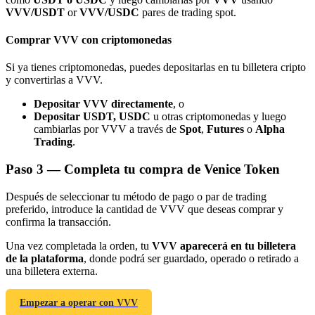
VVV/USDT
or
VVV/USDC
pares de trading spot.
Comprar VVV con criptomonedas
Si ya tienes criptomonedas, puedes depositarlas en tu billetera cripto
y convertirlas a VVV.
Referencia
Depositar VVV directamente
, o
Invita a un amigo para recibir recompensas en efectivo
Depositar USDT, USDC
u otras criptomonedas y luego
cambiarlas por VVV a través de
Spot
,
Futures
o
Alpha
BTC Welcome Rewards
Trading
.
Paso
3 —
Completa tu compra de Venice Token
Después de seleccionar tu método de pago o par de trading
preferido, introduce la cantidad de VVV que deseas comprar y
confirma la transacción.
Una vez completada la orden, tu
VVV aparecerá en tu billetera
de la plataforma
, donde podrá ser guardado, operado o retirado a
una billetera externa.
Empezar a operar con VVV
BTC Welcome Rewards