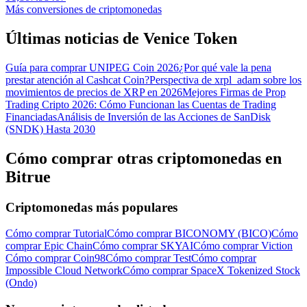
Más conversiones de criptomonedas
Últimas noticias de Venice Token
Guía para comprar UNIPEG Coin 2026
¿Por qué vale la pena
prestar atención al Cashcat Coin?
Perspectiva de xrpl_adam sobre los
movimientos de precios de XRP en 2026
Mejores Firmas de Prop
Trading Cripto 2026: Cómo Funcionan las Cuentas de Trading
Financiadas
Análisis de Inversión de las Acciones de SanDisk
(SNDK) Hasta 2030
Cómo comprar otras criptomonedas en
Bitrue
Criptomonedas más populares
Cómo comprar Tutorial
Cómo comprar BICONOMY (BICO)
Cómo
comprar Epic Chain
Cómo comprar SKYAI
Cómo comprar Viction
Cómo comprar Coin98
Cómo comprar Test
Cómo comprar
Impossible Cloud Network
Cómo comprar SpaceX Tokenized Stock
(Ondo)