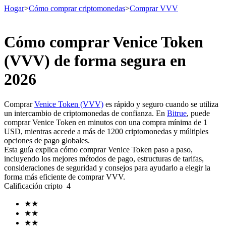
Hogar
>
Cómo comprar criptomonedas
>
Comprar VVV
Cómo comprar Venice Token
Futuros
(VVV) de forma segura en
2026
Comprar
Venice Token (VVV)
es rápido y seguro cuando se utiliza
un intercambio de criptomonedas de confianza. En
Bitrue
, puede
comprar Venice Token en minutos con una compra mínima de 1
USD, mientras accede a más de 1200 criptomonedas y múltiples
opciones de pago globales.
Esta guía explica cómo comprar Venice Token paso a paso,
Futuros del USDT
incluyendo los mejores métodos de pago, estructuras de tarifas,
consideraciones de seguridad y consejos para ayudarlo a elegir la
Futuros que utilizan USDT como garantía
forma más eficiente de comprar VVV.
Calificación cripto
4
★
★
★
★
★
★