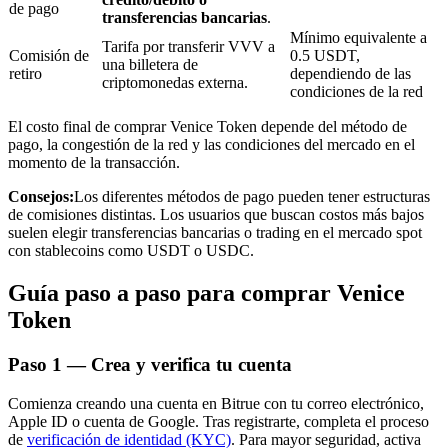
de pago
transferencias bancarias
.
Mínimo equivalente a
Tarifa por transferir VVV a
Comisión de
0.5 USDT,
una billetera de
retiro
dependiendo de las
criptomonedas externa.
condiciones de la red
Inversión automática
El costo final de comprar Venice Token depende del método de
Obtenga ganancias a largo plazo e intereses flexibles
pago, la congestión de la red y las condiciones del mercado en el
momento de la transacción.
Consejos:
Los diferentes métodos de pago pueden tener estructuras
de comisiones distintas. Los usuarios que buscan costos más bajos
suelen elegir transferencias bancarias o trading en el mercado spot
con stablecoins como USDT o USDC.
Guía paso a paso para comprar Venice
Token
Aprender Staking
Paso
1 —
Crea y verifica tu cuenta
Obtenga más información sobre cómo obtener ingresos pasivos
Comienza creando una cuenta en Bitrue con tu correo electrónico,
Bitrue
AI
Apple ID o cuenta de Google. Tras registrarte, completa el proceso
de
verificación de identidad (KYC)
. Para mayor seguridad, activa