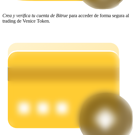
Crea y verifica tu cuenta de Bitrue
para acceder de forma segura al
Earn
trading de Venice Token.
Power Piggy
Gana recompensas competitivas diariamente