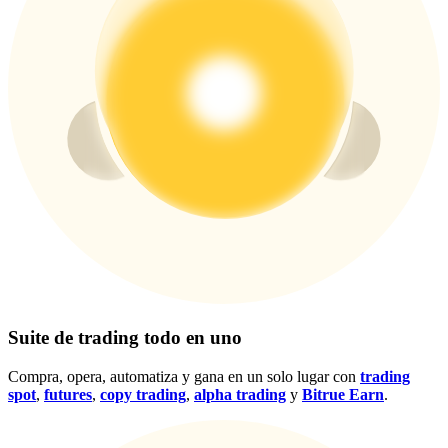
Centro de recompensas
Acceso
Inscribirse
Suite de trading todo en uno
Compra, opera, automatiza y gana en un solo lugar con
trading
spot
,
futures
,
copy trading
,
alpha trading
y
Bitrue Earn
.