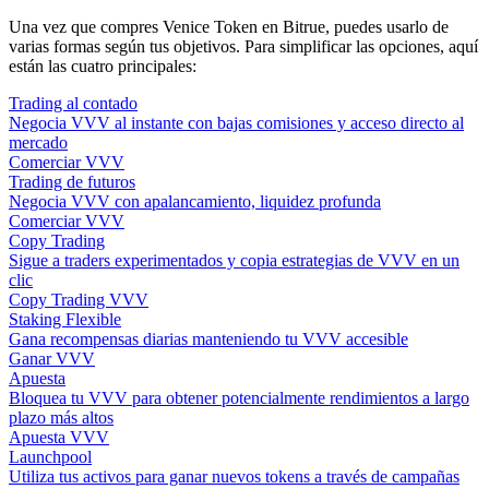
Una vez que compres Venice Token en Bitrue, puedes usarlo de
varias formas según tus objetivos. Para simplificar las opciones, aquí
están las cuatro principales:
Trading al contado
Negocia VVV al instante con bajas comisiones y acceso directo al
mercado
Comerciar VVV
Trading de futuros
Negocia VVV con apalancamiento, liquidez profunda
Comerciar VVV
Copy Trading
Sigue a traders experimentados y copia estrategias de VVV en un
clic
Copy Trading VVV
Staking Flexible
Gana recompensas diarias manteniendo tu VVV accesible
Ganar VVV
Apuesta
Bloquea tu VVV para obtener potencialmente rendimientos a largo
plazo más altos
Apuesta VVV
Launchpool
Utiliza tus activos para ganar nuevos tokens a través de campañas