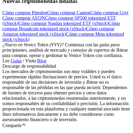
Nuevas criptomonedas listadas
Cómo comprar Pipedog
Cómo comprar Canton
Cómo comprar Grvt
Cómo comprar AEON
Cómo comprar SP500 tokenized ETF
(xStock)
Cómo comprar Nasdaq tokenized ETF (xStock)
Cómo
comprar Broadcom tokenized stock (xStock)
Cómo comprar
Amazon tokenized stock (xStock)
Cómo comprar Meta tokenized
stock (xStock)
¿Nuevo en Venice Token (VVV)?
Comienza con las
guías para
principiantes, análisis de mercado y consejos de expertos
de Bitrue
para comprar, operar y gestionar tu Venice Token con confianza.
Lee
Guías
/ Visita
Blog
Descargo de responsabilidad
Los mercados de criptomonedas son muy volátiles y pueden
experimentar rápidas fluctuaciones de precios. Usted es el único
responsable de sus decisiones de inversión y Bitrue no es
responsable de las pérdidas en las que pueda incurrir. Dependemos
de fuentes de terceros para obtener precios y otros datos
relacionados. a las criptomonedas enumeradas anteriormente, y no
somos responsables de su confiabilidad o precisión. La información
proporcionada en esta plataforma y cualquier material asociado tiene
fines informativos únicamente y no debe considerarse como
asesoramiento financiero o de inversión.
Compartir