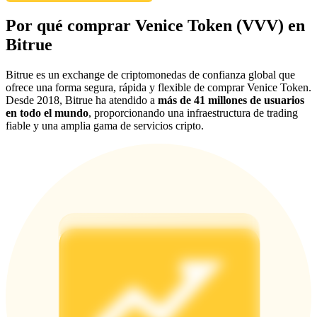
Deposit & Trade BTC to Share 25000 USDT prize pool!
Por qué comprar Venice Token (VVV) en
Bitrue
Bitrue es un exchange de criptomonedas de confianza global que
Deposit CASHCAT & Win
ofrece una forma segura, rápida y flexible de comprar Venice Token.
Desde 2018, Bitrue ha atendido a
más de 41 millones de usuarios
Share 500000 CASHCAT prize pool
en todo el mundo
, proporcionando una infraestructura de trading
fiable y una amplia gama de servicios cripto.
Exclusive for BitMart Users
Register & Trade to Win 500,000 USDT
Precious Metals Trading Carnival
Trade Gold & Silver · 33,333 USDT Bonus