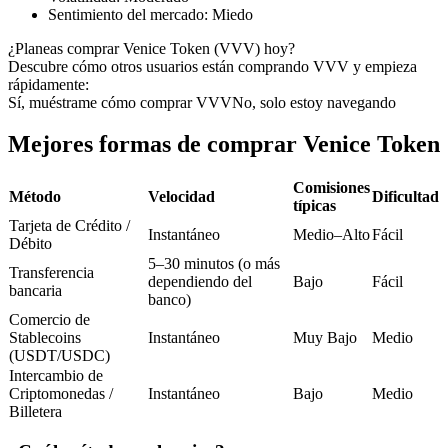
Futuros del USDC
Sentimiento del mercado
:
Miedo
Futuros que utilizan USDC como garantía
¿Planeas comprar Venice Token (VVV) hoy?
Descubre cómo otros usuarios están comprando VVV y empieza
rápidamente:
Sí, muéstrame cómo comprar VVV
No, solo estoy navegando
Mejores formas de comprar Venice Token
Comisiones
Método
Velocidad
Dificultad
típicas
Tarjeta de Crédito /
Instantáneo
Medio–Alto
Fácil
Copiar Trading
Débito
5–30 minutos (o más
Transferencia
Únete a los mejores traders
dependiendo del
Bajo
Fácil
bancaria
banco)
Comercio de
Stablecoins
Instantáneo
Muy Bajo
Medio
(USDT/USDC)
Intercambio de
Criptomonedas /
Instantáneo
Bajo
Medio
Billetera