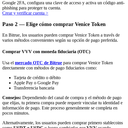
Google 2FA, configura una clave de acceso y activa un código anti-
phishing para proteger tu cuenta.
Crear y verificar cuenta
>
Paso
2 —
Elige cómo comprar Venice Token
En Bitrue, los usuarios pueden comprar Venice Token a través de
Bitrue Partners
varios métodos convenientes según su opción de pago preferida.
Comprar VVV con moneda fiduciaria (OTC)
Usa el
mercado OTC de Bitrue
para comprar Venice Token
directamente con métodos de pago fiduciarios como:
Tarjeta de crédito o débito
Apple Pay o Google Pay
Transferencia bancaria
Consejos:
Dependiendo del canal de compra y el método de pago
Afiliados de Bitrue
que elijas, tu primera compra puede requerir vincular tu identidad e
¡Hasta un 65% de comisiones!
información de pago. Este proceso generalmente se completa en
pocos minutos.
Alternativamente, los usuarios pueden comprar primero stablecoins
como
USDT o USDC
y luego cambiarlas por
VVV
usando