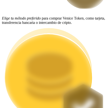
Staking
Elige tu método preferido
para comprar Venice Token, como tarjeta,
Alta rentabilidad y acceso instantáneo
transferencia bancaria o intercambio de cripto.
Launchpool
Participación flexible para ganar tokens populares