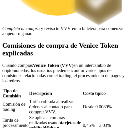
Bloqueos BTR
Completa tu compra
y revisa tu VVV en tu billetera para comenzar
Inversiones exclusivas para titulares de BTR
a operar o ganar.
Comisiones de compra de Venice Token
explicadas
Cuando compras
Venice Token (VVV)
en un intercambio de
criptomonedas, los usuarios pueden encontrar varios tipos de
comisiones relacionadas con el trading, el procesamiento de pagos y
los retiros.
Tipo de
Préstamos
Descripción
Costo típico
Comisión
Servicio de préstamos respaldado por criptomonedas
Tarifa cobrada al realizar
Comisión de
órdenes al contado para
Desde 0.0089%
trading
comprar VVV.
Se aplica a compras
Tarifa de
realizadas usando
tarjetas de
procesamiento
0,45% – 3,03%
crédito/débito o