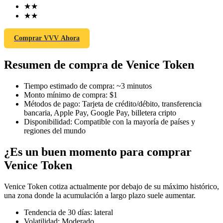
★
★
★
★
Comprar VVV Ahora
Futuros COIN-M
Resumen de compra de Venice Token
Futuros de criptomonedas
Tiempo estimado de compra
:
~3 minutos
Monto mínimo de compra
:
$1
TradFi
Métodos de pago
:
Tarjeta de crédito/débito, transferencia
bancaria, Apple Pay, Google Pay, billetera cripto
Derivados de acciones, divisas, metales preciosos y materias
Disponibilidad
:
Compatible con la mayoría de países y
primas
regiones del mundo
¿Es un buen momento para comprar
Venice Token
Venice Token cotiza actualmente por debajo de su máximo histórico,
una zona donde la acumulación a largo plazo suele aumentar.
Tendencia de 30 días
:
lateral
Volatilidad
:
Moderado