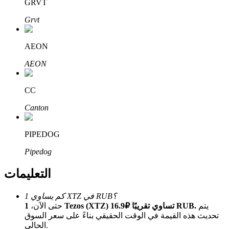
Bitrue
AI
GRVT
Grvt
AEON
AEON
شركاء بيترو
CC
Canton
PIPEDOG
Pipedog
التعليمات
شركاء Bitrue
كم يساوي 1 XTZ في RUB؟
يتم
1 Tezos (XTZ) تساوي تقريبًا ₽16.9 RUB.
حتى الآن،
تصل العمولات إلى 65٪!
تحديث هذه القيمة في الوقت الحقيقي بناءً على سعر السوق
الحالي.