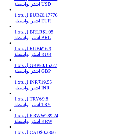
اشتر بواسطة USD
0.17776
€
EUR
ل
xtz
1
اشتر بواسطة EUR
يكسب
1.05
R$
BRL
ل
xtz
1
اشتر بواسطة BRL
16.9
₽
RUB
ل
xtz
1
اشتر بواسطة RUB
0.15227
£
GBP
ل
xtz
1
اشتر بواسطة GBP
19.55
₹
INR
ل
xtz
1
خنزير الطاقة
اشتر بواسطة INR
احصل على مكافآت تنافسية يوميًا
9.8
₺
TRY
ل
xtz
1
اشتر بواسطة TRY
289.24
₩
KRW
ل
xtz
1
اشتر بواسطة KRW
0.2866
$
CAD
ل
xtz
1