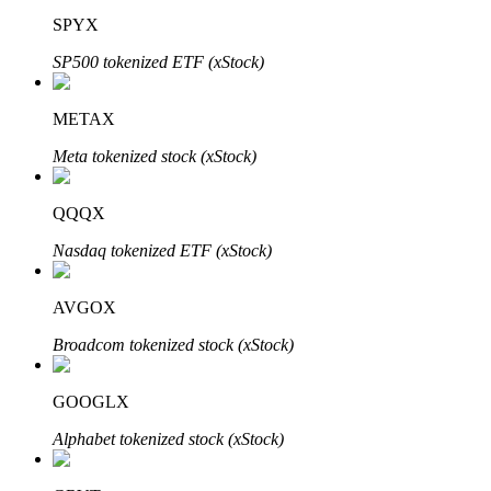
SPYX
SP500 tokenized ETF (xStock)
METAX
Meta tokenized stock (xStock)
الاستثمار التلقائي
احصل على أرباح طويلة الأجل وفوائد مرنة
QQQX
Nasdaq tokenized ETF (xStock)
AVGOX
Broadcom tokenized stock (xStock)
GOOGLX
تعلم الستاكينغ
Alphabet tokenized stock (xStock)
تعرف على كيفية كسب الدخل السلبي