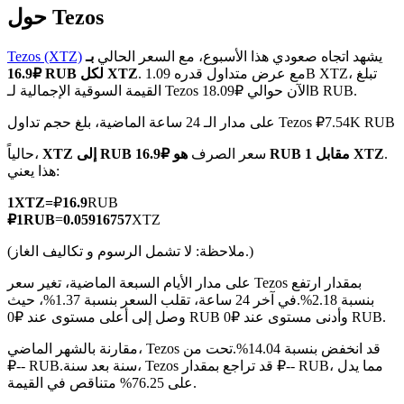
حول Tezos
يشهد اتجاه صعودي هذا الأسبوع، مع السعر الحالي
بـ
Tezos (XTZ)
. مع عرض متداول قدره 1.09B XTZ، تبلغ
₽16.9 RUB لكل XTZ
القيمة السوقية الإجمالية لـ Tezos الآن حوالي ₽18.09B RUB.
العقود الآجلة لـ COIN-M
على مدار الـ 24 ساعة الماضية، بلغ حجم تداول Tezos ₽7.54K RUB
العقود الآجلة للعملات المشفرة
.
هو ₽16.9 RUB مقابل 1 XTZ
سعر الصرف
XTZ إلى RUB
حالياً،
هذا يعني:
TradFi
1
XTZ
=
₽
16.9
RUB
مشتقات الأسهم والعملات الأجنبية والمعادن الثمينة والسلع
₽
1
RUB
=
0.05916757
XTZ
(ملاحظة: لا تشمل الرسوم و تكاليف الغاز.)
على مدار الأيام السبعة الماضية، تغير سعر Tezos بمقدار ارتفع
بنسبة 2.18%.
في آخر 24 ساعة، تقلب السعر بنسبة 1.37%، حيث
وصل إلى أعلى مستوى عند ₽0 RUB وأدنى مستوى عند ₽0 RUB.
مقارنة بالشهر الماضي، Tezos قد انخفض بنسبة 14.04%.تحت من
سنة بعد سنة، Tezos قد تراجع بمقدار ₽-- RUB، مما يدل
₽-- RUB.
على 76.25% متناقص في القيمة.