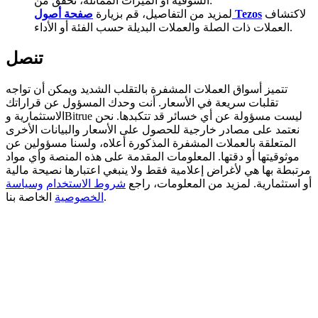
السوقية أو الميزات المماثلة، تحقق من:
لاكتشاف
صفحة أصول Tezos
لمزيد من التفاصيل، قم بزيارة
BTC Welcome Rewards
العملات ذات الصلة والعملات البديلة حسب الفئة أو الأداء.
Deposit & Trade BTC to Share 25000 USDT prize pool!
تنصل
تتميز أسواق العملات المشفرة بالتقلب الشديد ويمكن أن تواجه
تقلبات سريعة في الأسعار. أنت وحدك المسؤول عن قراراتك
Deposit CASHCAT & Win
الاستثمارية وBitrue ليست مسؤولة عن أي خسائر قد تتكبدها. نحن
نعتمد على مصادر خارجية للحصول على الأسعار والبيانات الأخرى
Share 500000 CASHCAT prize pool
المتعلقة بالعملات المشفرة المذكورة أعلاه، ولسنا مسؤولين عن
موثوقيتها أو دقتها. المعلومات المقدمة على هذه المنصة وأي مواد
مرتبطة بها هي لأغراض إعلامية فقط ولا ينبغي اعتبارها نصيحة مالية
أو استثمارية. لمزيد من المعلومات، راجع
شروط الاستخدام
وسياسة
Exclusive for BitMart Users
الخاصة بنا.
الخصوصية
Register & Trade to Win 500,000 USDT
Precious Metals Trading Carnival
Trade Gold & Silver · 33,333 USDT Bonus