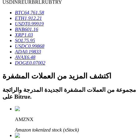
USD
INR
EUR
BRL
RUB
TRY
BTC
64,761.58
ETH
1,912.21
USDT
0.99919
BNB
601.16
عمليات احتجاز BTR
XRP
1.03
SOL
75.95
استثمارات حصرية لحاملي BTR
USDC
0.99868
ADA
0.19833
AVAX
6.48
DOGE
0.07002
اكتشف المزيد من العملات المشفرة
مجموعة من العملات المشفرة الجديدة المدرجة والرائجة
.
Bitrue
على
القروض
AMZNX
خدمة الاقتراض المدعومة بالعملات المشفرة
Amazon tokenized stock (xStock)