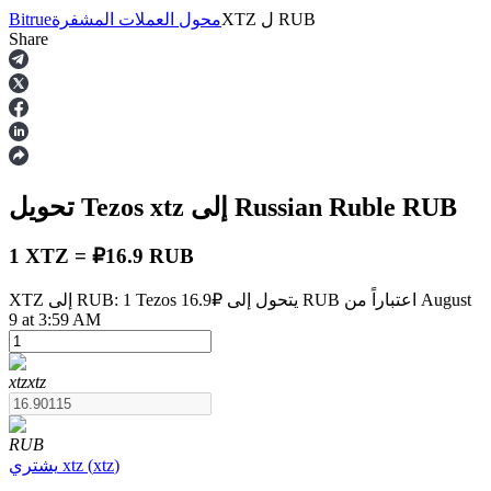
RUB
ل
XTZ
محول العملات المشفرة
Bitrue
Share
العقود الآجلة
RUB
إلى Russian Ruble
xtz
تحويل Tezos
1 XTZ = ₽16.9 RUB
XTZ إلى RUB: 1 Tezos يتحول إلى ₽16.9 RUB اعتباراً من August
9 at 3:59 AM
العقود الآجلة USDT
العقود الآجلة باستخدام USDT كضمان
xtz
xtz
RUB
)
xtz
(
xtz
يشتري