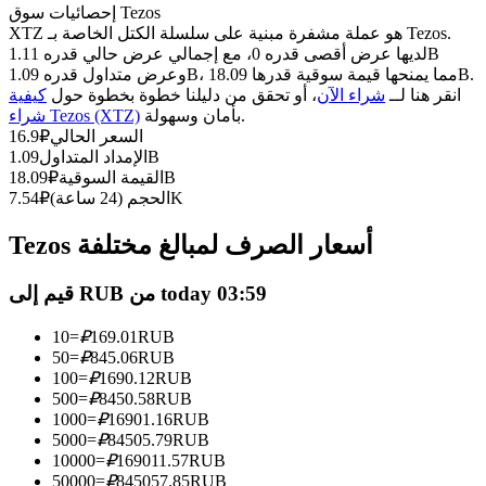
العقود الآجلة USDC
إحصائيات سوق Tezos
XTZ هو عملة مشفرة مبنية على سلسلة الكتل الخاصة بـ Tezos.
العقود الآجلة باستخدام USDC كضمان
لديها عرض أقصى قدره 0، مع إجمالي عرض حالي قدره 1.11B
وعرض متداول قدره 1.09B، مما يمنحها قيمة سوقية قدرها 18.09B.
انقر هنا لــ
شراء الآن
، أو تحقق من دليلنا خطوة بخطوة حول
كيفية
بأمان وسهولة.
شراء Tezos (XTZ)
السعر الحالي
₽
16.9
1.09B
الإمداد المتداول
18.09B
القيمة السوقية
₽
7.54K
الحجم (24 ساعة)
₽
Tezos أسعار الصرف لمبالغ مختلفة
نسخ التداول
قيم إلى RUB من today 03:59
انضم إلى أفضل المتداولين
10
=
₽
169.01
RUB
50
=
₽
845.06
RUB
100
=
₽
1690.12
RUB
500
=
₽
8450.58
RUB
1000
=
₽
16901.16
RUB
5000
=
₽
84505.79
RUB
10000
=
₽
169011.57
RUB
50000
=
₽
845057.85
RUB