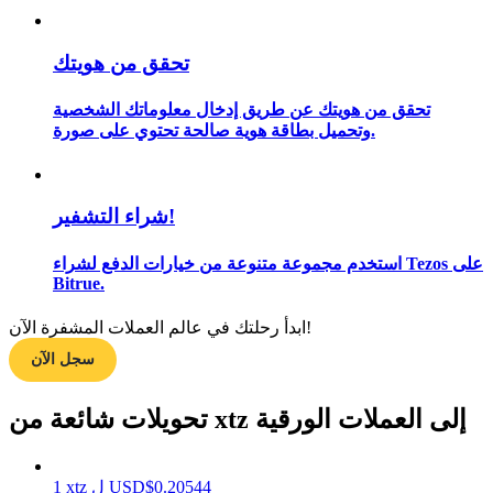
تحقق من هويتك
مرشد
تحقق من هويتك عن طريق إدخال معلوماتك الشخصية
دليل المبتدئين للعقود الآجلة
وتحميل بطاقة هوية صالحة تحتوي على صورة.
شراء التشفير!
استخدم مجموعة متنوعة من خيارات الدفع لشراء Tezos على
Bitrue.
ابدأ رحلتك في عالم العملات المشفرة الآن!
استراتيجيات التداول
سجل الآن
تعلم كيفية البقاء مربحة
تحويلات شائعة من xtz إلى العملات الورقية
0.20544
$
USD
ل
xtz
1