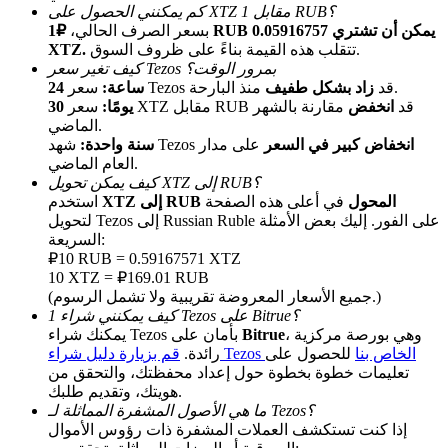
كم يمكنني الحصول على XTZ مقابل 1 RUB؟
بسعر الصرف الحالي،
₽1 RUB يمكن أن تشتري 0.05916757
تتقلب هذه القيمة بناءً على ظروف السوق.
XTZ.
كيف تغير سعر Tezos بمرور الوقت؟
منذ البارحة.
سعر Tezos قد
زاد بشكل طفيف
24 ساعة:
سعر XTZ مقابل RUB قد
انخفض
مقارنة بالشهر
30 يومًا:
الماضي.
انخفاض كبير في السعر
على مدار
شهد Tezos
سنة واحدة:
العام الماضي.
الإحالة
كيف يمكن تحويل XTZ إلى RUB؟
XTZ إلى RUB المحول
في أعلى هذه الصفحة
استخدم
قم بدعوة صديق لتحصل على مكافآت نقدية
لتحويل Tezos إلى Russian Ruble على الفور. إليك بعض الأمثلة
السريعة:
BTC Welcome Rewards
₽10 RUB = 0.59167571 XTZ
10 XTZ = ₽169.01 RUB
(جميع الأسعار المعروضة تقريبية ولا تشمل الرسوم.)
كيف يمكنني شراء 1 Tezos على Bitrue؟
، وهي بورصة مركزية
Bitrue
يمكنك شراء Tezos بأمان على
قم بزيارة دليل شراء Tezos الخاص بنا
للحصول على
رائدة.
تعليمات خطوة بخطوة حول إعداد محفظتك، والتحقق من
هويتك، وتقديم طلبك.
ما هي الأصول المشفرة المماثلة لـ Tezos؟
إذا كنت تستكشف العملات المشفرة ذات رؤوس الأموال