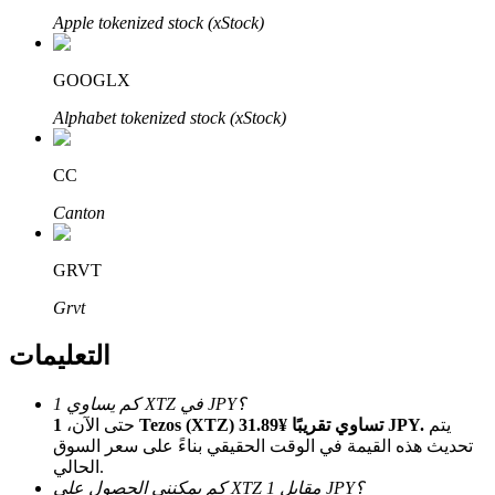
Bitrue
AI
Apple tokenized stock (xStock)
GOOGLX
Alphabet tokenized stock (xStock)
CC
شركاء بيترو
Canton
GRVT
Grvt
التعليمات
كم يساوي 1 XTZ في JPY؟
شركاء Bitrue
يتم
1 Tezos (XTZ) تساوي تقريبًا ¥31.89 JPY.
حتى الآن،
تحديث هذه القيمة في الوقت الحقيقي بناءً على سعر السوق
تصل العمولات إلى 65٪!
الحالي.
كم يمكنني الحصول على XTZ مقابل 1 JPY؟