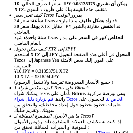
بسعر الصرف الحالي،
¥1 JPY يمكن أن تشتري 0.03135375
تتقلب هذه القيمة بناءً على ظروف السوق.
XTZ.
كيف تغير سعر Tezos بمرور الوقت؟
منذ البارحة.
سعر Tezos قد
زاد بشكل طفيف
24 ساعة:
سعر XTZ مقابل JPY قد
انخفض
مقارنة بالشهر
30 يومًا:
الماضي.
انخفاض كبير في السعر
على مدار
شهد Tezos
سنة واحدة:
العام الماضي.
كيف يمكن تحويل XTZ إلى JPY؟
الإحالة
XTZ إلى JPY المحول
في أعلى هذه الصفحة لتحويل
استخدم
Tezos إلى Japanese Yen على الفور. إليك بعض الأمثلة
قم بدعوة صديق لتحصل على مكافآت نقدية
السريعة:
¥10 JPY = 0.31353751 XTZ
Deposit CASHCAT & Win
10 XTZ = ¥318.94 JPY
(جميع الأسعار المعروضة تقريبية ولا تشمل الرسوم.)
كيف يمكنني شراء 1 Tezos على Bitrue؟
، وهي بورصة مركزية
Bitrue
يمكنك شراء Tezos بأمان على
قم بزيارة دليل شراء Tezos الخاص بنا
للحصول على
رائدة.
تعليمات خطوة بخطوة حول إعداد محفظتك، والتحقق من
هويتك، وتقديم طلبك.
ما هي الأصول المشفرة المماثلة لـ Tezos؟
إذا كنت تستكشف العملات المشفرة ذات رؤوس الأموال
السوقية أو الميزات المماثلة، تحقق من:
لاكتشاف
صفحة أصول Tezos
لمزيد من التفاصيل، قم بزيارة