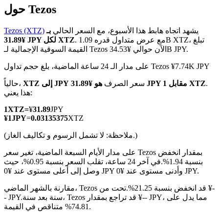
حول Tezos
يشهد اتجاه هابط هذا الأسبوع، مع السعر الحالي
بـ
Tezos (XTZ)
. مع عرض متداول قدره 1.09B XTZ، تبلغ
¥31.89 JPY لكل XTZ
القيمة السوقية الإجمالية لـ Tezos الآن حوالي ¥34.53B JPY.
العقود الآجلة لـ COIN-M
على مدار الـ 24 ساعة الماضية، بلغ حجم تداول Tezos ¥7.74K JPY
العقود الآجلة للعملات المشفرة
.
هو ¥31.89 JPY مقابل 1 XTZ
سعر الصرف
XTZ إلى JPY
حالياً،
هذا يعني:
TradFi
1
XTZ
=
¥
31.89
JPY
¥
1
JPY
=
0.03135375
XTZ
مشتقات الأسهم والعملات الأجنبية والمعادن الثمينة والسلع
(ملاحظة: لا تشمل الرسوم و تكاليف الغاز.)
على مدار الأيام السبعة الماضية، تغير سعر Tezos بمقدار انخفض
بنسبة 1.94%.
في آخر 24 ساعة، تقلب السعر بنسبة 0.95%، حيث
وصل إلى أعلى مستوى عند ¥0 JPY وأدنى مستوى عند ¥0 JPY.
مقارنة بالشهر الماضي، Tezos قد انخفض بنسبة 21.25%.تحت من ¥-
سنة بعد سنة، Tezos قد تراجع بمقدار ¥-- JPY، مما يدل على
- JPY.
74.81% متناقص في القيمة.