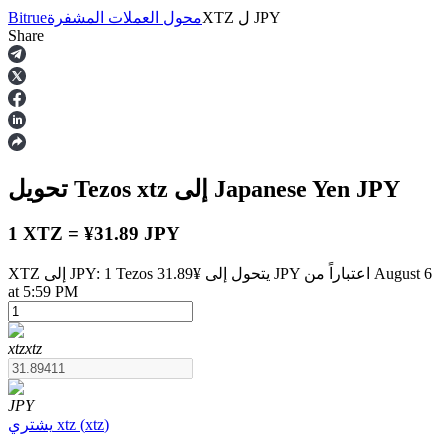
JPY
ل
XTZ
محول العملات المشفرة
Bitrue
Share
العقود الآجلة
JPY
إلى Japanese Yen
xtz
تحويل Tezos
1 XTZ = ¥31.89 JPY
XTZ إلى JPY: 1 Tezos يتحول إلى ¥31.89 JPY اعتباراً من August 6
at 5:59 PM
العقود الآجلة USDT
العقود الآجلة باستخدام USDT كضمان
xtz
xtz
JPY
)
xtz
(
xtz
يشتري