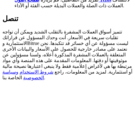
العملات ذات الصلة والعملات البديلة حسب الفئة أو الأداء.
Deposit CASHCAT & Win
تنصل
Share 500000 CASHCAT prize pool
تتميز أسواق العملات المشفرة بالتقلب الشديد ويمكن أن تواجه
تقلبات سريعة في الأسعار. أنت وحدك المسؤول عن قراراتك
الاستثمارية وBitrue ليست مسؤولة عن أي خسائر قد تتكبدها. نحن
Exclusive for BitMart Users
نعتمد على مصادر خارجية للحصول على الأسعار والبيانات الأخرى
المتعلقة بالعملات المشفرة المذكورة أعلاه، ولسنا مسؤولين عن
Register & Trade to Win 500,000 USDT
موثوقيتها أو دقتها. المعلومات المقدمة على هذه المنصة وأي مواد
مرتبطة بها هي لأغراض إعلامية فقط ولا ينبغي اعتبارها نصيحة مالية
أو استثمارية. لمزيد من المعلومات، راجع
شروط الاستخدام
وسياسة
الخاصة بنا.
الخصوصية
Precious Metals Trading Carnival
Trade Gold & Silver · 33,333 USDT Bonus
USDT New User Exclusive 10% APR
USDT Flexible Staking | Daily Rewards