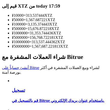
قيم إلى XTZ من today 17:59
كن متداول نسخ
¥
10000
=
313.537444
XTZ
استمتع بتقاسم الأرباح وعمولات نسخ التداول
¥
50000
=
1,567.687221
XTZ
¥
100000
=
3,135.374443
XTZ
¥
500000
=
15,676.872218
XTZ
¥
1000000
=
31,353.744436
XTZ
¥
5000000
=
156,768.722181
XTZ
¥
10000000
=
313,537.444362
XTZ
¥
50000000
=
1,567,687.221813
XTZ
شراء العملات المشفرة مع Bitrue
معلومة
لشراء وبيع العملات المشفرة في أكثر
أنشئ حساباً على Bitrue
بورصة آمنة.
تحليل البيانات الضخمة بما في ذلك المعلومات التجارية، وما
إلى ذلك.
تسجيل
قم بالتسجيل في Bitrue باستخدام عنوان بريدك الإلكتروني.