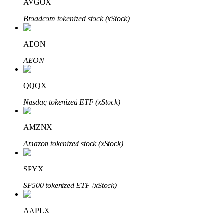
AVGOX
Broadcom tokenized stock (xStock)
AEON
AEON
الاستثمار التلقائي
QQQX
احصل على أرباح طويلة الأجل وفوائد مرنة
Nasdaq tokenized ETF (xStock)
AMZNX
Amazon tokenized stock (xStock)
SPYX
SP500 tokenized ETF (xStock)
تعلم الستاكينغ
تعرف على كيفية كسب الدخل السلبي
AAPLX