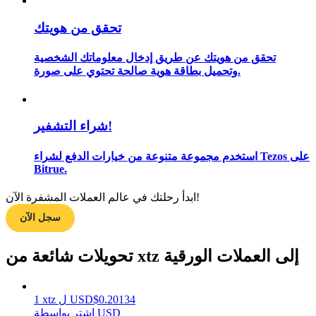
تحقق من هويتك
تحقق من هويتك عن طريق إدخال معلوماتك الشخصية
مرشد
وتحميل بطاقة هوية صالحة تحتوي على صورة.
دليل المبتدئين للعقود الآجلة
شراء التشفير!
استخدم مجموعة متنوعة من خيارات الدفع لشراء Tezos على
Bitrue.
ابدأ رحلتك في عالم العملات المشفرة الآن!
سجل الآن
استراتيجيات التداول
تحويلات شائعة من xtz إلى العملات الورقية
تعلم كيفية البقاء مربحة
0.20134
$
USD
ل
xtz
1
اشتر بواسطة USD