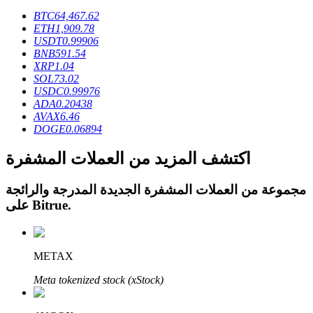
BTC
64,467.62
ETH
1,909.78
USDT
0.99906
BNB
591.54
XRP
1.04
عمليات احتجاز BTR
SOL
73.02
USDC
0.99976
استثمارات حصرية لحاملي BTR
ADA
0.20438
AVAX
6.46
DOGE
0.06894
اكتشف المزيد من العملات المشفرة
مجموعة من العملات المشفرة الجديدة المدرجة والرائجة
.
Bitrue
على
القروض
METAX
خدمة الاقتراض المدعومة بالعملات المشفرة
Meta tokenized stock (xStock)