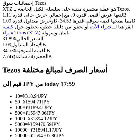
العقود الآجلة USDC
إحصائيات سوق Tezos
XTZ هو عملة مشفرة مبنية على سلسلة الكتل الخاصة بـ Tezos.
العقود الآجلة باستخدام USDC كضمان
لديها عرض أقصى قدره 0، مع إجمالي عرض حالي قدره 1.11B
وعرض متداول قدره 1.09B، مما يمنحها قيمة سوقية قدرها 34.53B.
انقر هنا لــ
شراء الآن
، أو تحقق من دليلنا خطوة بخطوة حول
كيفية
بأمان وسهولة.
شراء Tezos (XTZ)
السعر الحالي
¥
31.89
1.09B
الإمداد المتداول
34.53B
القيمة السوقية
¥
7.74K
الحجم (24 ساعة)
¥
Tezos أسعار الصرف لمبالغ مختلفة
نسخ التداول
قيم إلى JPY من today 17:59
انضم إلى أفضل المتداولين
10
=
¥
318.94
JPY
50
=
¥
1594.71
JPY
100
=
¥
3189.41
JPY
500
=
¥
15947.06
JPY
1000
=
¥
31894.12
JPY
5000
=
¥
159470.59
JPY
10000
=
¥
318941.17
JPY
50000
=
¥
1594705.86
JPY