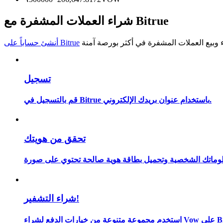
كن متداول نسخ
شراء العملات المشفرة مع Bitrue
استمتع بتقاسم الأرباح وعمولات نسخ التداول
أنشئ حساباً على Bitrue
تسجيل
قم بالتسجيل في Bitrue باستخدام عنوان بريدك الإلكتروني.
معلومة
تحقق من هويتك
شراء التشفير!
اء Vow على Bitrue.