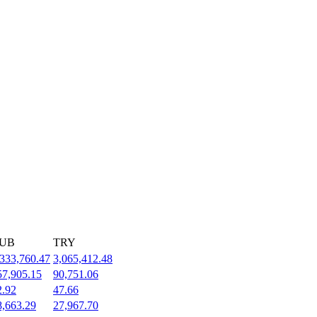
UB
TRY
,333,760.47
3,065,412.48
57,905.15
90,751.06
2.92
47.66
8,663.29
27,967.70