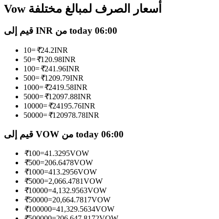
العقود الآجلة USDC
Vow أسعار الصرف لمبالغ مختلفة
العقود الآجلة باستخدام USDC كضمان
قيم إلى INR من today 06:00
10
=
₹
24.2
INR
50
=
₹
120.98
INR
100
=
₹
241.96
INR
500
=
₹
1209.79
INR
1000
=
₹
2419.58
INR
5000
=
₹
12097.88
INR
10000
=
₹
24195.76
INR
50000
=
₹
120978.78
INR
نسخ التداول
قيم إلى VOW من today 06:00
انضم إلى أفضل المتداولين
₹
100
=
41.3295
VOW
₹
500
=
206.6478
VOW
₹
1000
=
413.2956
VOW
₹
5000
=
2,066.4781
VOW
₹
10000
=
4,132.9563
VOW
₹
50000
=
20,664.7817
VOW
₹
100000
=
41,329.5634
VOW
₹
500000
=
206,647.8172
VOW