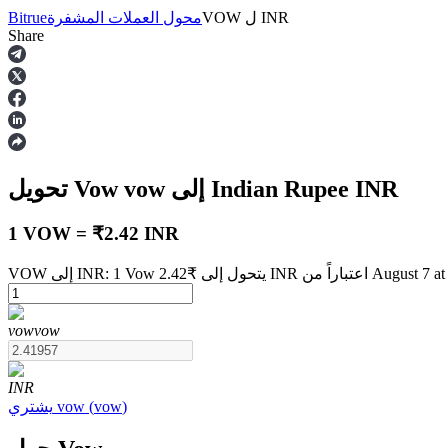
INR
ل
VOW
محول العملات المشفرة
Bitrue
Share
العقود الآجلة
INR
إلى Indian Rupee
vow
تحويل Vow
1 VOW = ₹2.42 INR
2.42 INR اعتباراً من August 7 at 6:00 AM
العقود الآجلة USDT
vow
vow
العقود الآجلة باستخدام USDT كضمان
INR
)
vow
(
vow
يشتري