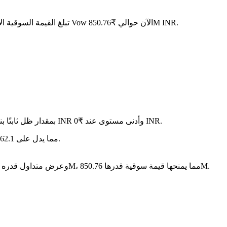
. مع عرض متداول قدره 356.29M VOW، تبلغ القيمة السوقية الإجمالية لـ Vow الآن حوالي ₹850.76M INR.
في آخر 24 ساعة، تقلب السعر بنسبة 1.16%، حيث وصل إلى أعلى مستوى عند ₹0 INR وأدنى مستوى عند ₹0 INR.
على مدار الأيام السبعة الماضية، تغير سعر Vow بمقدار ظل 
سنة بعد سنة، Vow قد تراجع بمقدار ₹-- INR، مما يدل على 62.1% متناقص في القيمة.