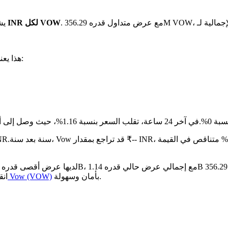
بـ ₹2.42 INR لكل VOW
يش
. هذا يعني:
ثابتًا بنسبة 0%.
مقارنة بالشهر الماضي
بأمان وسهولة.
كيفية شراء Vow (VOW)
انق