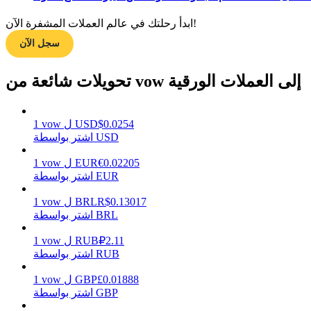
ابدأ رحلتك في عالم العملات المشفرة الآن!
سجل الآن
مرشد
دليل المبتدئين للعقود الآجلة
تحويلات شائعة من vow إلى العملات الورقية
0.0254
$
USD
ل
vow
1
اشتر بواسطة USD
0.02205
€
EUR
ل
vow
1
اشتر بواسطة EUR
0.13017
R$
BRL
ل
vow
1
استراتيجيات التداول
اشتر بواسطة BRL
تعلم كيفية البقاء مربحة
2.11
₽
RUB
ل
vow
1
اشتر بواسطة RUB
0.01888
£
GBP
ل
vow
1
اشتر بواسطة GBP