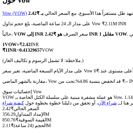
حول Vow
هد ظل مستقراً هذا الأسبوع، مع السعر الحالي
Vow (VOW)
على مدار الـ 24 ساعة الماضية، بلغ حجم تداول Vow ₹2.11M INR
العقود الآجلة لـ COIN-M
هو ₹2.42 INR مقابل 1 VOW
سعر الصرف
VOW إلى INR
حالياً،
العقود الآجلة للعملات المشفرة
1
VOW
=
₹
2.42
INR
₹
1
INR
=
0.41329657
VOW
(ملاحظة: لا تشمل الرسوم و تكاليف الغاز.)
TradFi
مشتقات الأسهم والعملات الأجنبية والمعادن الثمينة والسلع
، Vow قد انخفض بنسبة 4.86%.تحت من ₹-- INR.
إحصائيات سوق Vow
VOW هو عملة مشفرة مبنية على سلسلة الكتل الخاصة بـ Vow. لديها عرض أقصى قدره 1.14B، مع إجمالي عرض حالي قدره 1.14B وعرض متداول قدره 356.29M، مما يمنحها قيمة سوقية قدرها 850.76M.
ر هنا لــ
شراء الآن
، أو تحقق من دليلنا خطوة بخطوة حول
السعر الحالي
₹
2.42
356.29M
الإمداد المتداول
850.76M
القيمة السوقية
₹
2.11M
الحجم (24 ساعة)
₹