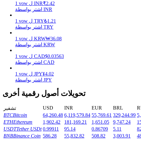
2.42
₹
INR
ل
vow
1
اشتر بواسطة INR
يكسب
1.21
₺
TRY
ل
vow
1
اشتر بواسطة TRY
36.08
₩
KRW
ل
vow
1
اشتر بواسطة KRW
0.03563
$
CAD
ل
vow
1
اشتر بواسطة CAD
4.02
¥
JPY
ل
vow
1
اشتر بواسطة JPY
خنزير الطاقة
تحويلات أصول رقمية أخرى
احصل على مكافآت تنافسية يوميًا
USD
INR
EUR
BRL
R
تشفير
BTC
Bitcoin
64,260.48
6,119,579.84
55,769.61
329,244.99
5
ETH
Ethereum
1,902.42
181,169.21
1,651.05
9,747.24
1
USDT
Tether USDt
0.99911
95.14
0.86709
5.11
8
BNB
Binance Coin
586.28
55,832.82
508.82
3,003.91
4