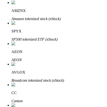
AMZNX
Amazon tokenized stock (xStock)
عمليات احتجاز BTR
استثمارات حصرية لحاملي BTR
SPYX
SP500 tokenized ETF (xStock)
AEON
AEON
AVGOX
القروض
Broadcom tokenized stock (xStock)
خدمة الاقتراض المدعومة بالعملات المشفرة
CC
Canton