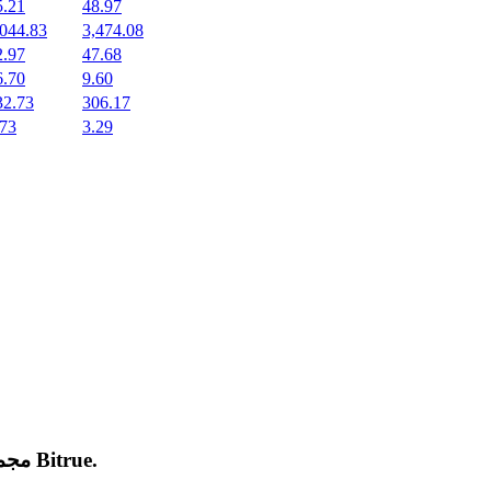
5.21
48.97
,044.83
3,474.08
2.97
47.68
6.70
9.60
32.73
306.17
.73
3.29
.
Bitrue
مجموعة من العملات المشفرة الجديدة المدرجة والرائجة على