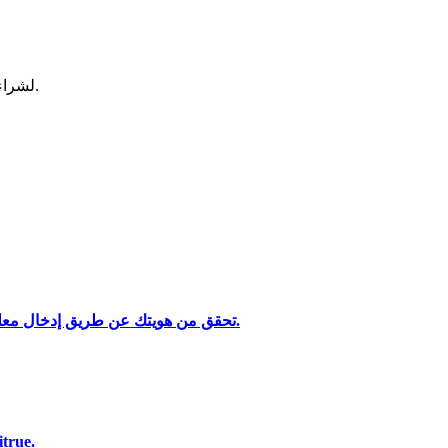
لشراء وبيع العملات المشفرة في أكثر بورصة آمنة.
تحليل البيانات الضخمة بما في ذلك المعلومات التجارية، وما إلى ذلك.
تحقق من هويتك عن طريق إدخال معلوماتك الشخصية وتحميل بطاقة هوية صالحة تحتوي على صورة.
استخدم مجموعة متنوعة من خيارات الدفع لشر