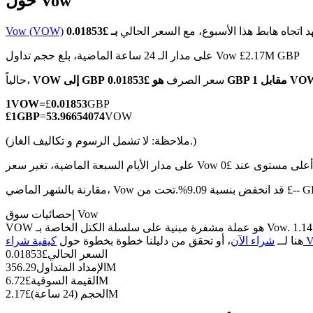
حول Vow
 اتجاه هابط هذا الأسبوع، مع السعر الحالي
Vow (VOW)
على مدار الـ 24 ساعة الماضية، بلغ حجم تداول Vow £2.17M GBP
العقود الآجلة لـ COIN-M
0.0185 GBP مقابل 1 VOW
سعر الصرف
VOW إلى GBP
حالياً،
العقود الآجلة للعملات المشفرة
1
VOW
=
£
0.01853
GBP
£
1
GBP
=
53.96654074
VOW
(ملاحظة: لا تشمل الرسوم و تكاليف الغاز.)
TradFi
مشتقات الأسهم والعملات الأجنبية والمعادن الثمينة والسلع
، Vow قد انخفض بنسبة 9.09%.تحت من £-- GBP.
إحصائيات سوق Vow
VOW هو عملة مشفرة مبنية على سلسلة الكتل الخاصة بـ Vow. لديها عرض أقصى قدره 1.14B، مع إجمالي عرض حالي قدره 1.14B وعرض متداول قدره 356.29M، مما يمنحها قيمة سوقية قدرها 6.72M. انقر
Vo)
هنا لــ
شراء الآن
، أو تحقق من دليلنا خطوة بخطوة حول
السعر الحالي
£
0.01853
356.29M
الإمداد المتداول
6.72M
القيمة السوقية
£
2.17M
الحجم (24 ساعة)
£