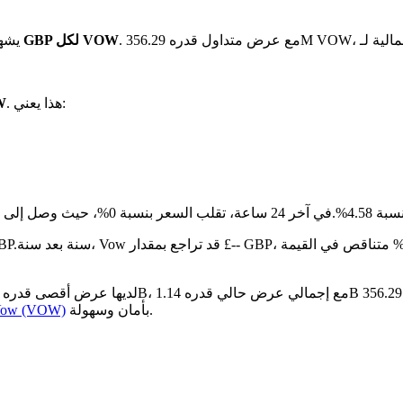
بـ £0.01853 GBP لكل VOW
يشهد
. هذا يعني:
هو £3
نخفض بنسبة 4.58%.
مقارنة بالشهر الماضي
بأمان وسهولة.
كيفية شراء w (VOW