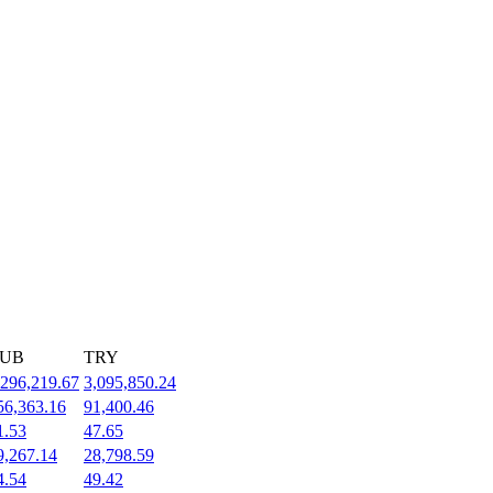
UB
TRY
,296,219.67
3,095,850.24
56,363.16
91,400.46
1.53
47.65
9,267.14
28,798.59
4.54
49.42