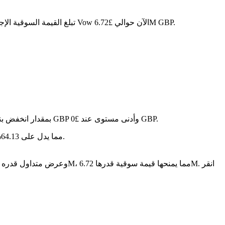
. مع عرض متداول قدره 356.29M VOW، تبلغ القيمة السوقية الإجمالية لـ Vow الآن حوالي £6.72M GBP.
في آخر 24 ساعة، تقلب السعر بنسبة 0%، حيث وصل إلى أعلى مستوى عند £0 GBP وأدنى مستوى عند £0 GBP.
على مدار الأيام السبعة الماضية، تغير سعر Vow بمقدار ا
سنة بعد سنة، Vow قد تراجع بمقدار £-- GBP، مما يدل على 64.13% متناقص في القيمة.