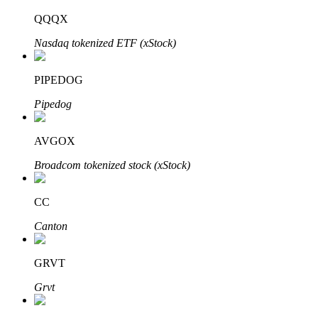
QQQX
Nasdaq tokenized ETF (xStock)
عمليات احتجاز BTR
PIPEDOG
استثمارات حصرية لحاملي BTR
Pipedog
AVGOX
Broadcom tokenized stock (xStock)
CC
Canton
القروض
خدمة الاقتراض المدعومة بالعملات المشفرة
GRVT
Grvt