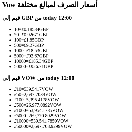
العقود الآجلة USDC
Vow أسعار الصرف لمبالغ مختلفة
العقود الآجلة باستخدام USDC كضمان
قيم إلى GBP من today 12:00
10
=
£
0.18534
GBP
50
=
£
0.92671
GBP
100
=
£
1.85
GBP
500
=
£
9.27
GBP
1000
=
£
18.53
GBP
5000
=
£
92.67
GBP
10000
=
£
185.34
GBP
50000
=
£
926.71
GBP
نسخ التداول
قيم إلى VOW من today 12:00
انضم إلى أفضل المتداولين
£
10
=
539.5417
VOW
£
50
=
2,697.7089
VOW
£
100
=
5,395.4178
VOW
£
500
=
26,977.0892
VOW
£
1000
=
53,954.1785
VOW
£
5000
=
269,770.8929
VOW
£
10000
=
539,541.7859
VOW
£
50000
=
2,697,708.9299
VOW