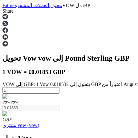
GBP
ل
VOW
محول العملات المشفرة
Bitrue
Share
العقود الآجلة
GBP
إلى Pound Sterling
vow
تحويل Vow
1 VOW = £0.01853 GBP
اً من August 9 at 12:00 PM
العقود الآجلة USDT
vow
vow
العقود الآجلة باستخدام USDT كضمان
GBP
)
vow
(
vow
يشتري