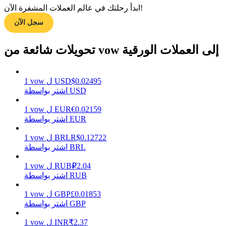
ابدأ رحلتك في عالم العملات المشفرة الآن!
سجل الآن
مرشد
تحويلات شائعة من vow إلى العملات الورقية
دليل المبتدئين للعقود الآجلة
0.02495
$
USD
ل
vow
1
اشتر بواسطة USD
0.02159
€
EUR
ل
vow
1
اشتر بواسطة EUR
0.12722
R$
BRL
ل
vow
1
اشتر بواسطة BRL
استراتيجيات التداول
2.04
₽
RUB
ل
vow
1
تعلم كيفية البقاء مربحة
اشتر بواسطة RUB
0.01853
£
GBP
ل
vow
1
اشتر بواسطة GBP
2.37
₹
INR
ل
vow
1