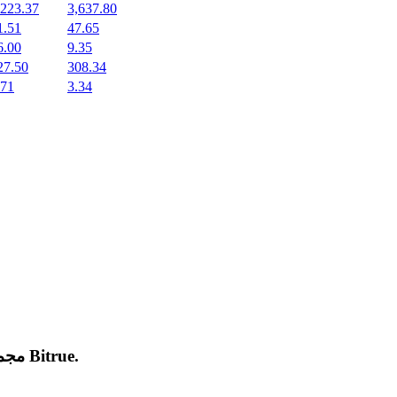
,223.37
3,637.80
1.51
47.65
6.00
9.35
27.50
308.34
.71
3.34
.
Bitrue
مجموعة من العملات المشفرة الجديدة المدرجة والرائجة على