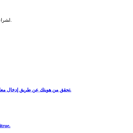
لشراء وبيع العملات المشفرة في أكثر بورصة آمنة.
تحقق من هويتك عن طريق إدخال معلوماتك الشخصية وتحميل بطاقة هوية صالحة تحتوي على صورة.
تحليل البيانات الضخمة بما في ذلك المعلومات التجارية، وما إلى ذلك.
استخدم مجموعة متنوعة من خيارات الدفع لشر