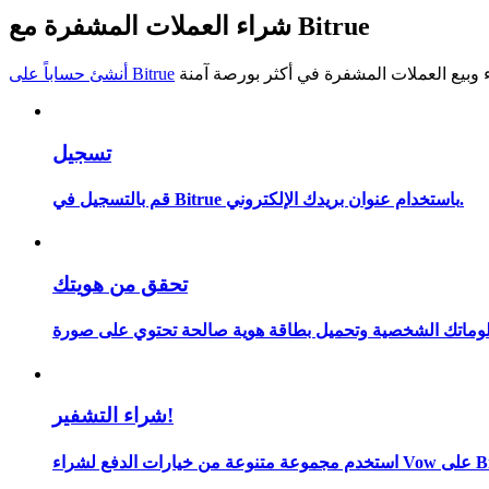
شراء العملات المشفرة مع Bitrue
كن متداول نسخ
استمتع بتقاسم الأرباح وعمولات نسخ التداول
أنشئ حساباً على Bitrue
تسجيل
قم بالتسجيل في Bitrue باستخدام عنوان بريدك الإلكتروني.
تحقق من هويتك
معلومة
شراء التشفير!
اء Vow على Bitrue.