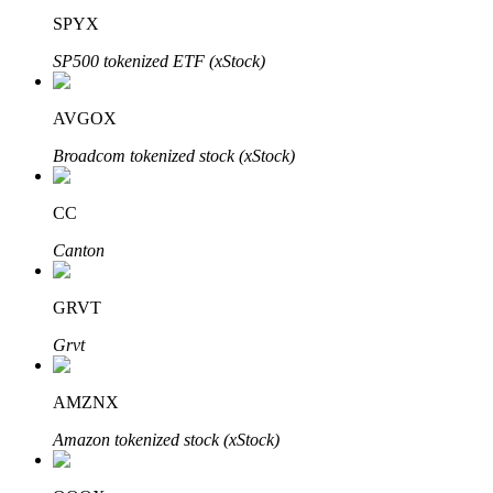
SPYX
SP500 tokenized ETF (xStock)
AVGOX
Broadcom tokenized stock (xStock)
الاستثمار التلقائي
احصل على أرباح طويلة الأجل وفوائد مرنة
CC
Canton
GRVT
Grvt
AMZNX
تعلم الستاكينغ
Amazon tokenized stock (xStock)
تعرف على كيفية كسب الدخل السلبي