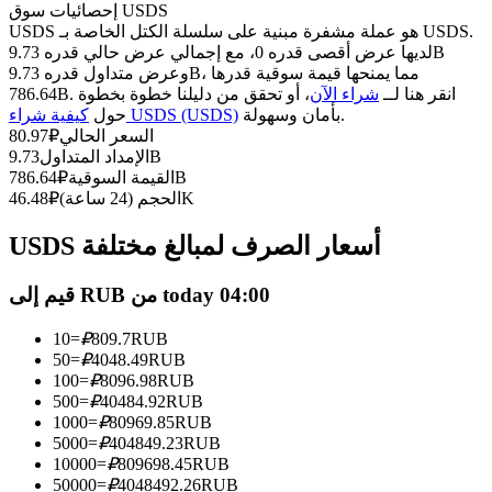
العقود الآجلة USDC
إحصائيات سوق USDS
USDS هو عملة مشفرة مبنية على سلسلة الكتل الخاصة بـ USDS.
العقود الآجلة باستخدام USDC كضمان
لديها عرض أقصى قدره 0، مع إجمالي عرض حالي قدره 9.73B
وعرض متداول قدره 9.73B، مما يمنحها قيمة سوقية قدرها
786.64B. انقر هنا لــ
شراء الآن
، أو تحقق من دليلنا خطوة بخطوة
بأمان وسهولة.
كيفية شراء USDS (USDS)
حول
السعر الحالي
₽
80.97
9.73B
الإمداد المتداول
786.64B
القيمة السوقية
₽
46.48K
الحجم (24 ساعة)
₽
USDS أسعار الصرف لمبالغ مختلفة
نسخ التداول
قيم إلى RUB من today 04:00
انضم إلى أفضل المتداولين
10
=
₽
809.7
RUB
50
=
₽
4048.49
RUB
100
=
₽
8096.98
RUB
500
=
₽
40484.92
RUB
1000
=
₽
80969.85
RUB
5000
=
₽
404849.23
RUB
10000
=
₽
809698.45
RUB
50000
=
₽
4048492.26
RUB