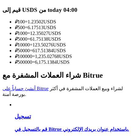
قيم إلى USDS من today 04:00
كن متداول نسخ
استمتع بتقاسم الأرباح وعمولات نسخ التداول
₽
100
=
1.23502
USDS
₽
500
=
6.17513
USDS
₽
1000
=
12.35027
USDS
₽
5000
=
61.75138
USDS
₽
10000
=
123.50276
USDS
₽
50000
=
617.51384
USDS
₽
100000
=
1,235.02768
USDS
₽
500000
=
6,175.1384
USDS
شراء العملات المشفرة مع Bitrue
معلومة
لشراء وبيع العملات المشفرة في أكثر
أنشئ حساباً على Bitrue
تحليل البيانات الضخمة بما في ذلك المعلومات التجارية، وما
بورصة آمنة.
إلى ذلك.
تسجيل
قم بالتسجيل في Bitrue باستخدام عنوان بريدك الإلكتروني.