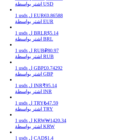
اشتر بواسطة USD
0.86588
€
EUR
ل
usds
1
اشتر بواسطة EUR
يكسب
5.14
R$
BRL
ل
usds
1
اشتر بواسطة BRL
80.97
₽
RUB
ل
usds
1
اشتر بواسطة RUB
0.74292
£
GBP
ل
usds
1
اشتر بواسطة GBP
95.14
₹
INR
ل
usds
1
خنزير الطاقة
اشتر بواسطة INR
احصل على مكافآت تنافسية يوميًا
47.59
₺
TRY
ل
usds
1
اشتر بواسطة TRY
1420.34
₩
KRW
ل
usds
1
اشتر بواسطة KRW
1.4
$
CAD
ل
usds
1