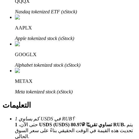
QQQX
Bitrue
AI
Nasdaq tokenized ETF (xStock)
AAPLX
Apple tokenized stock (xStock)
شركاء بيترو
GOOGLX
Alphabet tokenized stock (xStock)
METAX
Meta tokenized stock (xStock)
التعليمات
شركاء Bitrue
كم يساوي 1 USDS في RUB؟
يتم
1 USDS (USDS) تساوي تقريبًا ₽80.97 RUB.
حتى الآن،
تصل العمولات إلى 65٪!
تحديث هذه القيمة في الوقت الحقيقي بناءً على سعر السوق
الحالي.