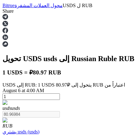
RUB
ل
USDS
محول العملات المشفرة
Bitrue
Share
العقود الآجلة
RUB
إلى Russian Ruble
usds
تحويل USDS
1 USDS = ₽80.97 RUB
USDS إلى RUB: 1 USDS يتحول إلى ₽80.97 RUB اعتباراً من
August 6 at 4:00 AM
العقود الآجلة USDT
العقود الآجلة باستخدام USDT كضمان
usds
usds
RUB
)
usds
(
usds
يشتري