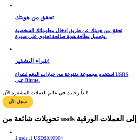
تحقق من هويتك
مرشد
تحقق من هويتك عن طريق إدخال معلوماتك الشخصية
وتحميل بطاقة هوية صالحة تحتوي على صورة.
دليل المبتدئين للعقود الآجلة
شراء التشفير!
استخدم مجموعة متنوعة من خيارات الدفع لشراء USDS
على Bitrue.
ابدأ رحلتك في عالم العملات المشفرة الآن!
استراتيجيات التداول
سجل الآن
تعلم كيفية البقاء مربحة
تحويلات شائعة من usds إلى العملات الورقية
0.99994
$
USD
ل
usds
1