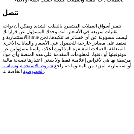
Deposit CASHCAT & Win
تنصل
Share 500000 CASHCAT prize pool
تتميز أسواق العملات المشفرة بالتقلب الشديد ويمكن أن تواجه
تقلبات سريعة في الأسعار. أنت وحدك المسؤول عن قراراتك
الاستثمارية وBitrue ليست مسؤولة عن أي خسائر قد تتكبدها. نحن
نعتمد على مصادر خارجية للحصول على الأسعار والبيانات الأخرى
Exclusive for BitMart Users
المتعلقة بالعملات المشفرة المذكورة أعلاه، ولسنا مسؤولين عن
موثوقيتها أو دقتها. المعلومات المقدمة على هذه المنصة وأي مواد
Register & Trade to Win 500,000 USDT
مرتبطة بها هي لأغراض إعلامية فقط ولا ينبغي اعتبارها نصيحة مالية
أو استثمارية. لمزيد من المعلومات، راجع
شروط الاستخدام
وسياسة
الخاصة بنا.
الخصوصية
Precious Metals Trading Carnival
Trade Gold & Silver · 33,333 USDT Bonus
USDT New User Exclusive 10% APR
USDT Flexible Staking | Daily Rewards