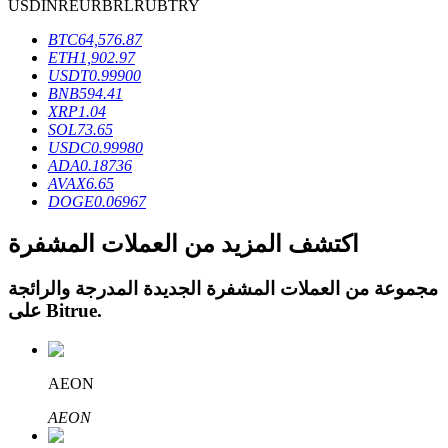
USD
INR
EUR
BRL
RUB
TRY
BTC
64,576.87
ETH
1,902.97
USDT
0.99900
BNB
594.41
XRP
1.04
عمليات احتجاز BTR
SOL
73.65
استثمارات حصرية لحاملي BTR
USDC
0.99980
ADA
0.18736
AVAX
6.65
DOGE
0.06967
اكتشف المزيد من العملات المشفرة
مجموعة من العملات المشفرة الجديدة المدرجة والرائجة
.
Bitrue
على
القروض
AEON
خدمة الاقتراض المدعومة بالعملات المشفرة
AEON