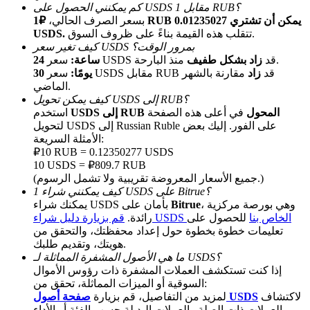
كم يمكنني الحصول على USDS مقابل 1 RUB؟
بسعر الصرف الحالي،
₽1 RUB يمكن أن تشتري 0.01235027
تتقلب هذه القيمة بناءً على ظروف السوق.
USDS.
كيف تغير سعر USDS بمرور الوقت؟
منذ البارحة.
سعر USDS قد
زاد بشكل طفيف
24 ساعة:
سعر USDS مقابل RUB قد
زاد
مقارنة بالشهر
30 يومًا:
الماضي.
كيف يمكن تحويل USDS إلى RUB؟
USDS إلى RUB المحول
في أعلى هذه الصفحة
استخدم
الإحالة
لتحويل USDS إلى Russian Ruble على الفور. إليك بعض
الأمثلة السريعة:
قم بدعوة صديق لتحصل على مكافآت نقدية
₽10 RUB = 0.12350277 USDS
10 USDS = ₽809.7 RUB
Deposit CASHCAT & Win
(جميع الأسعار المعروضة تقريبية ولا تشمل الرسوم.)
كيف يمكنني شراء 1 USDS على Bitrue؟
، وهي بورصة مركزية
Bitrue
يمكنك شراء USDS بأمان على
قم بزيارة دليل شراء USDS الخاص بنا
للحصول على
رائدة.
تعليمات خطوة بخطوة حول إعداد محفظتك، والتحقق من
هويتك، وتقديم طلبك.
ما هي الأصول المشفرة المماثلة لـ USDS؟
إذا كنت تستكشف العملات المشفرة ذات رؤوس الأموال
السوقية أو الميزات المماثلة، تحقق من:
لاكتشاف
صفحة أصول USDS
لمزيد من التفاصيل، قم بزيارة
العملات ذات الصلة والعملات البديلة حسب الفئة أو الأداء.