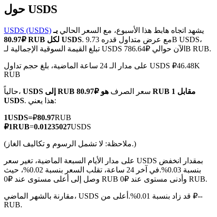
حول USDS
يشهد اتجاه هابط هذا الأسبوع، مع السعر الحالي
بـ
USDS (USDS)
. مع عرض متداول قدره 9.73B USDS،
₽80.97 RUB لكل USDS
تبلغ القيمة السوقية الإجمالية لـ USDS الآن حوالي ₽786.64B RUB.
العقود الآجلة لـ COIN-M
على مدار الـ 24 ساعة الماضية، بلغ حجم تداول USDS ₽46.48K
العقود الآجلة للعملات المشفرة
RUB
سعر الصرف
هو ₽80.97 RUB مقابل 1
USDS إلى RUB
حالياً،
. هذا يعني:
USDS
TradFi
1
USDS
=
₽
80.97
RUB
مشتقات الأسهم والعملات الأجنبية والمعادن الثمينة والسلع
₽
1
RUB
=
0.01235027
USDS
(ملاحظة: لا تشمل الرسوم و تكاليف الغاز.)
على مدار الأيام السبعة الماضية، تغير سعر USDS بمقدار انخفض
بنسبة 0.03%.
في آخر 24 ساعة، تقلب السعر بنسبة 0.02%، حيث
وصل إلى أعلى مستوى عند ₽0 RUB وأدنى مستوى عند ₽0 RUB.
مقارنة بالشهر الماضي، USDS قد زاد بنسبة 0.01%.أعلى من ₽--
RUB.