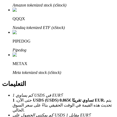
Bitrue
AI
Amazon tokenized stock (xStock)
QQQX
Nasdaq tokenized ETF (xStock)
PIPEDOG
شركاء بيترو
Pipedog
METAX
Meta tokenized stock (xStock)
التعليمات
كم يساوي 1 USDS في EUR؟
شركاء Bitrue
يتم
1 USDS (USDS) تساوي تقريبًا €0.865 EUR.
حتى الآن،
تحديث هذه القيمة في الوقت الحقيقي بناءً على سعر السوق
تصل العمولات إلى 65٪!
الحالي.
كم يمكنني الحصول على USDS مقابل 1 EUR؟