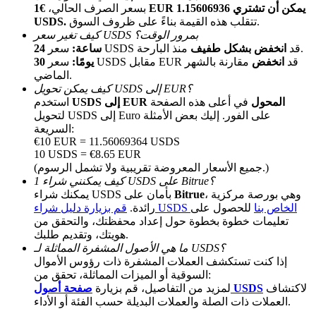
بسعر الصرف الحالي،
€1 EUR يمكن أن تشتري 1.15606936
تتقلب هذه القيمة بناءً على ظروف السوق.
USDS.
كيف تغير سعر USDS بمرور الوقت؟
منذ البارحة.
سعر USDS قد
انخفض بشكل طفيف
24 ساعة:
سعر USDS مقابل EUR قد
انخفض
مقارنة بالشهر
30 يومًا:
الماضي.
كيف يمكن تحويل USDS إلى EUR؟
USDS إلى EUR المحول
في أعلى هذه الصفحة
استخدم
لتحويل USDS إلى Euro على الفور. إليك بعض الأمثلة
الإحالة
السريعة:
€10 EUR = 11.56069364 USDS
قم بدعوة صديق لتحصل على مكافآت نقدية
10 USDS = €8.65 EUR
(جميع الأسعار المعروضة تقريبية ولا تشمل الرسوم.)
BTC Welcome Rewards
كيف يمكنني شراء 1 USDS على Bitrue؟
، وهي بورصة مركزية
Bitrue
يمكنك شراء USDS بأمان على
قم بزيارة دليل شراء USDS الخاص بنا
للحصول على
رائدة.
تعليمات خطوة بخطوة حول إعداد محفظتك، والتحقق من
هويتك، وتقديم طلبك.
ما هي الأصول المشفرة المماثلة لـ USDS؟
إذا كنت تستكشف العملات المشفرة ذات رؤوس الأموال
السوقية أو الميزات المماثلة، تحقق من:
لاكتشاف
صفحة أصول USDS
لمزيد من التفاصيل، قم بزيارة
العملات ذات الصلة والعملات البديلة حسب الفئة أو الأداء.