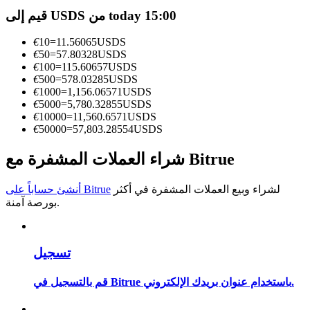
قيم إلى USDS من today 15:00
كن متداول نسخ
€
10
=
11.56065
USDS
استمتع بتقاسم الأرباح وعمولات نسخ التداول
€
50
=
57.80328
USDS
€
100
=
115.60657
USDS
€
500
=
578.03285
USDS
€
1000
=
1,156.06571
USDS
€
5000
=
5,780.32855
USDS
€
10000
=
11,560.6571
USDS
€
50000
=
57,803.28554
USDS
شراء العملات المشفرة مع Bitrue
معلومة
لشراء وبيع العملات المشفرة في أكثر
أنشئ حساباً على Bitrue
بورصة آمنة.
تحليل البيانات الضخمة بما في ذلك المعلومات التجارية، وما
إلى ذلك.
تسجيل
قم بالتسجيل في Bitrue باستخدام عنوان بريدك الإلكتروني.