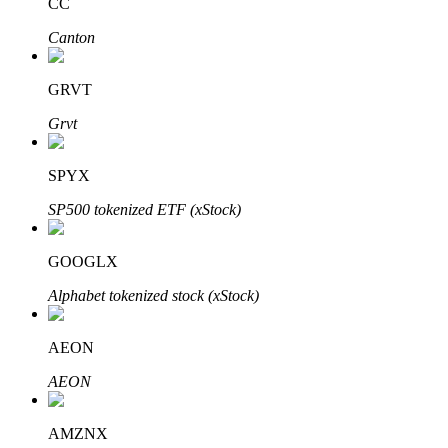
CC
Canton
GRVT
Grvt
الاستثمار التلقائي
SPYX
احصل على أرباح طويلة الأجل وفوائد مرنة
SP500 tokenized ETF (xStock)
GOOGLX
Alphabet tokenized stock (xStock)
AEON
AEON
تعلم الستاكينغ
تعرف على كيفية كسب الدخل السلبي
AMZNX