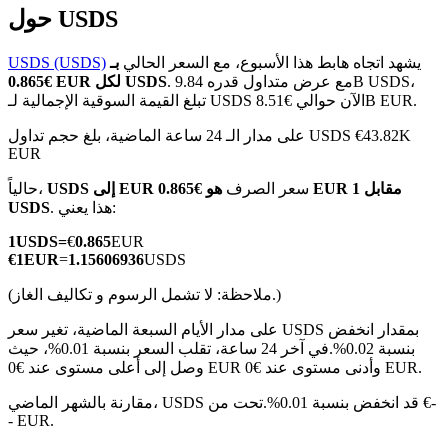
حول USDS
يشهد اتجاه هابط هذا الأسبوع، مع السعر الحالي
بـ
USDS (USDS)
. مع عرض متداول قدره 9.84B USDS،
€0.865 EUR لكل USDS
تبلغ القيمة السوقية الإجمالية لـ USDS الآن حوالي €8.51B EUR.
العقود الآجلة لـ COIN-M
على مدار الـ 24 ساعة الماضية، بلغ حجم تداول USDS €43.82K
العقود الآجلة للعملات المشفرة
EUR
سعر الصرف
هو €0.865 EUR مقابل 1
USDS إلى EUR
حالياً،
. هذا يعني:
USDS
TradFi
1
USDS
=
€
0.865
EUR
مشتقات الأسهم والعملات الأجنبية والمعادن الثمينة والسلع
€
1
EUR
=
1.15606936
USDS
(ملاحظة: لا تشمل الرسوم و تكاليف الغاز.)
على مدار الأيام السبعة الماضية، تغير سعر USDS بمقدار انخفض
بنسبة 0.02%.
في آخر 24 ساعة، تقلب السعر بنسبة 0.01%، حيث
وصل إلى أعلى مستوى عند €0 EUR وأدنى مستوى عند €0 EUR.
مقارنة بالشهر الماضي، USDS قد انخفض بنسبة 0.01%.تحت من €-
- EUR.