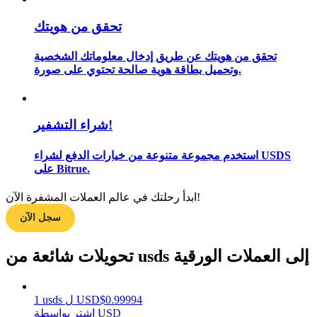
تحقق من هويتك
تحقق من هويتك عن طريق إدخال معلوماتك الشخصية
مرشد
وتحميل بطاقة هوية صالحة تحتوي على صورة.
دليل المبتدئين للعقود الآجلة
شراء التشفير!
استخدم مجموعة متنوعة من خيارات الدفع لشراء USDS
على Bitrue.
ابدأ رحلتك في عالم العملات المشفرة الآن!
سجل الآن
استراتيجيات التداول
تحويلات شائعة من usds إلى العملات الورقية
تعلم كيفية البقاء مربحة
0.99994
$
USD
ل
usds
1
اشتر بواسطة USD