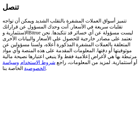
تنصل
BTC Welcome Rewards
تتميز أسواق العملات المشفرة بالتقلب الشديد ويمكن أن تواجه
Deposit & Trade BTC to Share 25000 USDT prize pool!
تقلبات سريعة في الأسعار. أنت وحدك المسؤول عن قراراتك
الاستثمارية وBitrue ليست مسؤولة عن أي خسائر قد تتكبدها. نحن
نعتمد على مصادر خارجية للحصول على الأسعار والبيانات الأخرى
المتعلقة بالعملات المشفرة المذكورة أعلاه، ولسنا مسؤولين عن
Deposit CASHCAT & Win
موثوقيتها أو دقتها. المعلومات المقدمة على هذه المنصة وأي مواد
مرتبطة بها هي لأغراض إعلامية فقط ولا ينبغي اعتبارها نصيحة مالية
Share 500000 CASHCAT prize pool
أو استثمارية. لمزيد من المعلومات، راجع
شروط الاستخدام
وسياسة
الخاصة بنا.
الخصوصية
Exclusive for BitMart Users
Register & Trade to Win 500,000 USDT
Precious Metals Trading Carnival
Trade Gold & Silver · 33,333 USDT Bonus