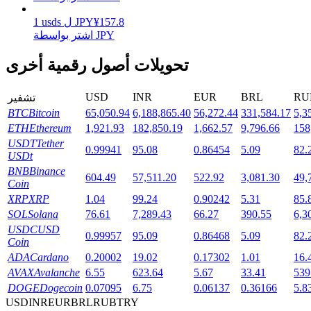
157.8
¥
JPY
ل
usds
1
اشتر بواسطة JPY
التوقيع المساحي
تحويلات أصول رقمية أخرى
عوائد عالية والوصول الفوري
USD
INR
EUR
BRL
RU
تشفير
BTC
Bitcoin
65,050.94
6,188,865.40
56,272.44
331,584.17
5,3
ETH
Ethereum
1,921.93
182,850.19
1,662.57
9,796.66
158
USDT
Tether
0.99941
95.08
0.86454
5.09
82.
USDt
BNB
Binance
604.49
57,511.20
522.92
3,081.30
49,
Coin
XRP
XRP
1.04
99.24
0.90242
5.31
85.
SOL
Solana
76.61
7,289.43
66.27
390.55
6,3
Launchpool
USDC
USD
0.99957
95.09
0.86468
5.09
82.
Coin
الرهان المرن لكسب العملات الرقمية الشهيرة
ADA
Cardano
0.20002
19.02
0.17302
1.01
16.
AVAX
Avalanche
6.55
623.64
5.67
33.41
539
DOGE
Dogecoin
0.07095
6.75
0.06137
0.36166
5.8
USD
INR
EUR
BRL
RUB
TRY