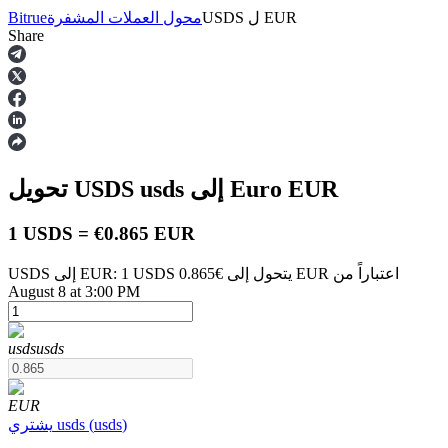
EUR
ل
USDS
محول العملات المشفرة
Bitrue
Share
العقود الآجلة
EUR
إلى Euro
usds
تحويل USDS
1 USDS = €0.865 EUR
USDS إلى EUR: 1 USDS يتحول إلى €0.865 EUR اعتباراً من
August 8 at 3:00 PM
العقود الآجلة USDT
العقود الآجلة باستخدام USDT كضمان
usds
usds
EUR
)
usds
(
usds
يشتري