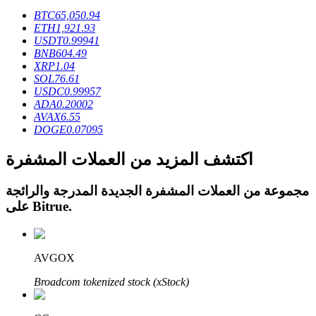
BTC
65,050.94
ETH
1,921.93
USDT
0.99941
BNB
604.49
XRP
1.04
SOL
76.61
عمليات احتجاز BTR
USDC
0.99957
استثمارات حصرية لحاملي BTR
ADA
0.20002
AVAX
6.55
DOGE
0.07095
اكتشف المزيد من العملات المشفرة
مجموعة من العملات المشفرة الجديدة المدرجة والرائجة
.
Bitrue
على
القروض
AVGOX
خدمة الاقتراض المدعومة بالعملات المشفرة
Broadcom tokenized stock (xStock)