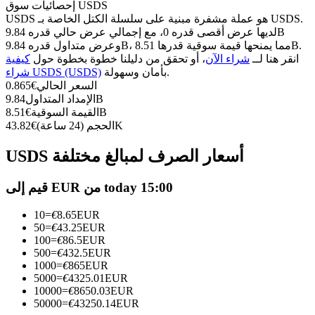
العقود الآجلة USDC
إحصائيات سوق USDS
USDS هو عملة مشفرة مبنية على سلسلة الكتل الخاصة بـ USDS.
العقود الآجلة باستخدام USDC كضمان
لديها عرض أقصى قدره 0، مع إجمالي عرض حالي قدره 9.84B
وعرض متداول قدره 9.84B، مما يمنحها قيمة سوقية قدرها 8.51B.
انقر هنا لــ
شراء الآن
، أو تحقق من دليلنا خطوة بخطوة حول
كيفية
بأمان وسهولة.
شراء USDS (USDS)
السعر الحالي
€
0.865
9.84B
الإمداد المتداول
8.51B
القيمة السوقية
€
43.82K
الحجم (24 ساعة)
€
USDS أسعار الصرف لمبالغ مختلفة
نسخ التداول
قيم إلى EUR من today 15:00
انضم إلى أفضل المتداولين
10
=
€
8.65
EUR
50
=
€
43.25
EUR
100
=
€
86.5
EUR
500
=
€
432.5
EUR
1000
=
€
865
EUR
5000
=
€
4325.01
EUR
10000
=
€
8650.03
EUR
50000
=
€
43250.14
EUR