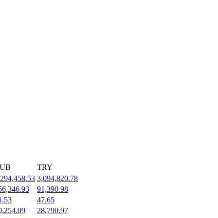
UB
TRY
,294,458.53
3,094,820.78
56,346.93
91,390.98
1.53
47.65
9,254.09
28,790.97