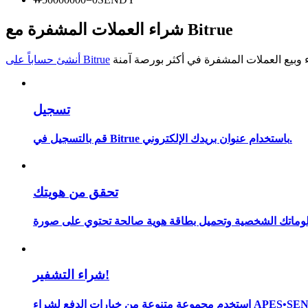
كن متداول نسخ
شراء العملات المشفرة مع Bitrue
استمتع بتقاسم الأرباح وعمولات نسخ التداول
أنشئ حساباً على Bitrue
تسجيل
قم بالتسجيل في Bitrue باستخدام عنوان بريدك الإلكتروني.
معلومة
تحقق من هويتك
شراء التشفير!