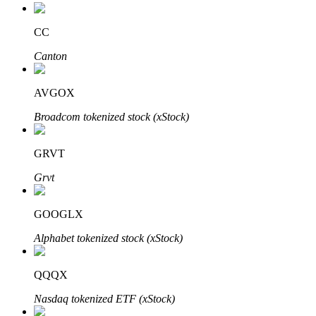
CC
Canton
عمليات احتجاز BTR
استثمارات حصرية لحاملي BTR
AVGOX
Broadcom tokenized stock (xStock)
GRVT
Grvt
GOOGLX
القروض
Alphabet tokenized stock (xStock)
خدمة الاقتراض المدعومة بالعملات المشفرة
QQQX
Nasdaq tokenized ETF (xStock)