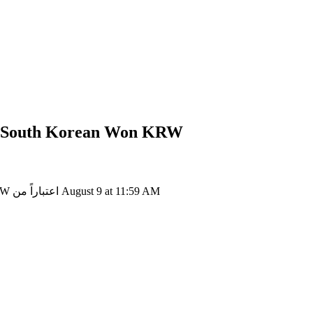
KRW
إلى South Korean Won
SENDY إلى KRW: 1 APES•SENDAPES•SEND يتحول إلى ₩0 KRW اعتباراً من August 9 at 11:59 AM