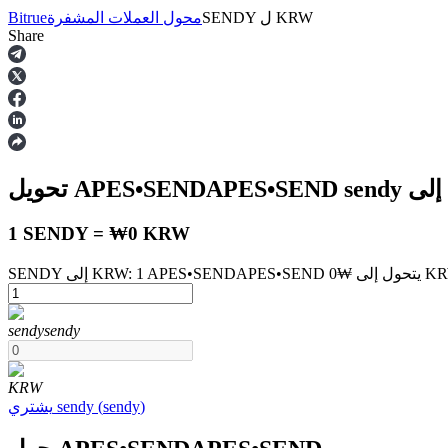
KRW
ل
SENDY
محول العملات المشفرة
Bitrue
Share
العقود الآجلة
sendy
تحويل APES•SENDAPES•SEND
1 SENDY = ₩0 KRW
العقود الآجلة USDT
sendy
sendy
العقود الآجلة باستخدام USDT كضمان
KRW
)
sendy
(
sendy
يشتري