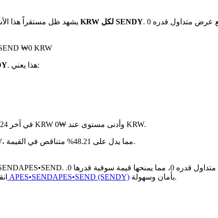
. مع عرض متداول قدره 0 SENDY، تبلغ القيمة السوقية الإجمالية لـ
بـ ₩0 KRW لكل SENDY
يشهد ظل مستقراً هذا الأ
على مدار الـ 24 ساعة الماضية، 
. هذا يعني:
هو ₩0 
في آخر 24 ساعة، تقلب السعر بنسبة 0%، حيث وصل إلى أعلى مستوى عند ₩0 KRW وأدنى مستوى عند ₩0 KRW.
سنة بعد سنة، APES•SENDAPES•SEND قد تراجع بمقدار ₩-- KRW، مما يدل على 48.21% متناقص في القيمة.
بأمان وسهولة.
كيفية شراء APES•SENDAPES•SEND (SENDY)
انق