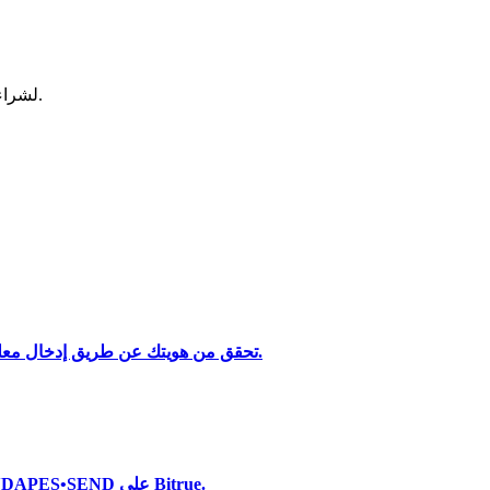
لشراء وبيع العملات المشفرة في أكثر بورصة آمنة.
تحليل البيانات الضخمة بما في ذلك المعلومات التجارية، وما إلى ذلك.
تحقق من هويتك عن طريق إدخال معلوماتك الشخصية وتحميل بطاقة هوية صالحة تحتوي على صورة.
استخدم مجموعة متنوعة من خيارات الدفع لشراء APES•SENDAPES•SEND على Bitrue.