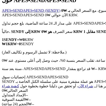
حول APES•SENDAPES•SEND
سبوع، مع السعر الحالي
APES•SENDAPES•SEND (SENDY)
APES•SENDAPES•SEND الآن حوالي ₩0 KRW.
بلغ حجم تداول APES•SENDAPES•SEND ₩0 KRW
العقود الآجلة لـ COIN-M
KRW مقابل 1 SENDY
سعر الصرف
SENDY إلى KRW
حالياً،
العقود الآجلة للعملات المشفرة
1
SENDY
=
₩
0
KRW
₩
1
KRW
=
0
SENDY
TradFi
(ملاحظة: لا تشمل الرسوم و تكاليف الغاز.)
مشتقات الأسهم والعملات الأجنبية والمعادن الثمينة والسلع
إحصائيات سوق APES•SENDAPES•SEND
SENDY هو عملة مشفرة مبنية على سلسلة الكتل الخاصة بـ APES•SENDAPES•SEND. لديها عرض أقصى قدره 0، مع إجمالي عرض حالي قدره 0 وعرض متداول قدره 0، مما يمنحها قيمة سوقية قدرها 0.
ر هنا لــ
شراء الآن
، أو تحقق من دليلنا خطوة بخطوة حول
السعر الحالي
₩
0
--
الإمداد المتداول
--
₩
القيمة السوقية
--
₩
الحجم (24 ساعة)