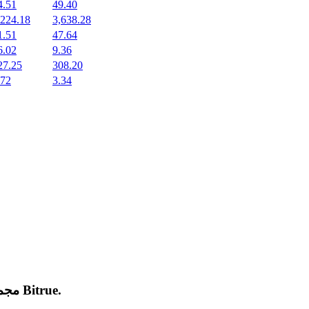
4.51
49.40
,224.18
3,638.28
1.51
47.64
6.02
9.36
27.25
308.20
.72
3.34
.
Bitrue
مجموعة من العملات المشفرة الجديدة المدرجة والرائجة على