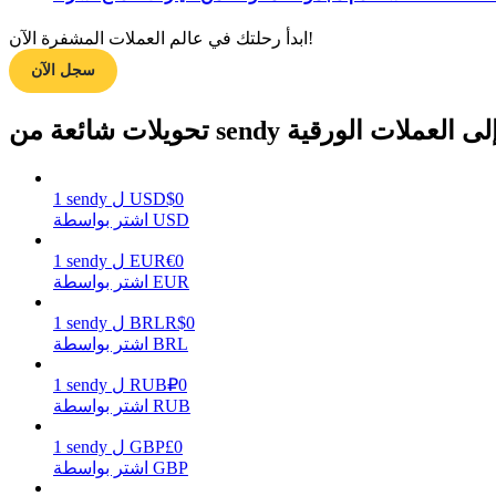
ابدأ رحلتك في عالم العملات المشفرة الآن!
سجل الآن
مرشد
دليل المبتدئين للعقود الآجلة
حويلات شائعة من sendy إلى العملات الورقية
0
$
USD
ل
sendy
1
اشتر بواسطة USD
0
€
EUR
ل
sendy
1
اشتر بواسطة EUR
0
R$
BRL
ل
sendy
1
استراتيجيات التداول
اشتر بواسطة BRL
تعلم كيفية البقاء مربحة
0
₽
RUB
ل
sendy
1
اشتر بواسطة RUB
0
£
GBP
ل
sendy
1
اشتر بواسطة GBP