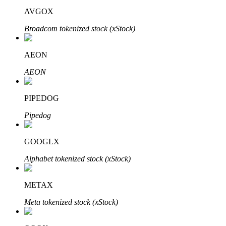
AVGOX
Broadcom tokenized stock (xStock)
AEON
AEON
الاستثمار التلقائي
احصل على أرباح طويلة الأجل وفوائد مرنة
PIPEDOG
Pipedog
GOOGLX
Alphabet tokenized stock (xStock)
METAX
تعلم الستاكينغ
Meta tokenized stock (xStock)
تعرف على كيفية كسب الدخل السلبي