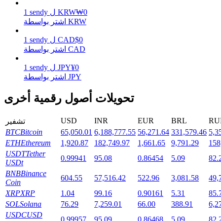
0
₩
KRW
ل
sendy
1
اشتر بواسطة KRW
0
$
CAD
ل
sendy
1
التوقيع المساحي
اشتر بواسطة CAD
عوائد عالية والوصول الفوري
0
¥
JPY
ل
sendy
1
اشتر بواسطة JPY
تحويلات أصول رقمية أخرى
USD
INR
EUR
BRL
RU
تشفير
BTC
Bitcoin
65,050.01
6,188,777.55
56,271.64
331,579.46
5,3
ETH
Ethereum
1,920.87
182,749.97
1,661.65
9,791.29
158
USDT
Tether
Launchpool
0.99941
95.08
0.86454
5.09
82.
USDt
BNB
Binance
الرهان المرن لكسب العملات الرقمية الشهيرة
604.55
57,516.42
522.96
3,081.58
49,
Coin
XRP
XRP
1.04
99.16
0.90161
5.31
85.
SOL
Solana
76.29
7,259.01
66.00
388.91
6,2
USDC
USD
0.99957
95.09
0.86468
5.09
82.