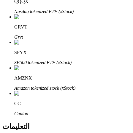
Bitrue
AI
QQQX
Nasdaq tokenized ETF (xStock)
GRVT
Grvt
شركاء بيترو
SPYX
SP500 tokenized ETF (xStock)
AMZNX
Amazon tokenized stock (xStock)
CC
شركاء Bitrue
Canton
تصل العمولات إلى 65٪!
التعليمات