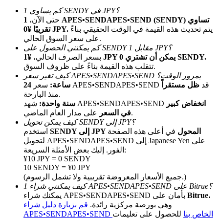
كم يساوي 1 SENDY في JPY؟
حتى الآن،
1 APES•SENDAPES•SEND (SENDY) تساوي
يتم تحديث هذه القيمة في الوقت الحقيقي بناءً
تقريبًا ¥0 JPY.
على سعر السوق الحالي.
كم يمكنني الحصول على SENDY مقابل 1 JPY؟
¥1 JPY يمكن أن تشتري 0 SENDY.
بسعر الصرف الحالي،
تتقلب هذه القيمة بناءً على ظروف السوق.
كيف تغير سعر APES•SENDAPES•SEND بمرور الوقت؟
الإحالة
سعر APES•SENDAPES•SEND قد
ظل مستقراً
24 ساعة:
منذ البارحة.
قم بدعوة صديق لتحصل على مكافآت نقدية
انخفاض كبير
شهد APES•SENDAPES•SEND
سنة واحدة:
على مدار العام الماضي.
في السعر
BTC Welcome Rewards
كيف يمكن تحويل SENDY إلى JPY؟
SENDY إلى JPY المحول
في أعلى هذه الصفحة
استخدم
لتحويل APES•SENDAPES•SEND إلى Japanese Yen على
الفور. إليك بعض الأمثلة السريعة:
¥10 JPY = 0 SENDY
10 SENDY = ¥0 JPY
(جميع الأسعار المعروضة تقريبية ولا تشمل الرسوم.)
كيف يمكنني شراء 1 APES•SENDAPES•SEND على Bitrue؟
،
Bitrue
يمكنك شراء APES•SENDAPES•SEND بأمان على
وهي بورصة مركزية رائدة.
قم بزيارة دليل شراء
APES•SENDAPES•SEND الخاص بنا
للحصول على تعليمات