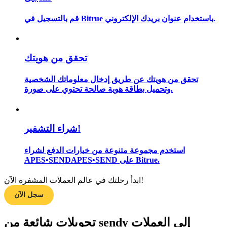
قم بالتسجيل في Bitrue باستخدام عنوان بريدك الإلكتروني.
مرشد
تحقق من هويتك
دليل المبتدئين للعقود الآجلة
تحقق من هويتك عن طريق إدخال معلوماتك الشخصية
وتحميل بطاقة هوية صالحة تحتوي على صورة.
شراء التشفير!
استخدم مجموعة متنوعة من خيارات الدفع لشراء
APES•SENDAPES•SEND على Bitrue.
استراتيجيات التداول
ابدأ رحلتك في عالم العملات المشفرة الآن!
تعلم كيفية البقاء مربحة
سجل الآن
تحويلات شائعة من sendy إلى العملات