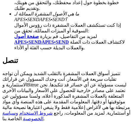
خطوة بخطوة حول إعداد محفظتك، والتحقق من هويتك،
وتقديم طلبك.
BTC Welcome Rewards
ما هي الأصول المشفرة المماثلة لـ
APES•SENDAPES•SEND؟
Deposit & Trade BTC to Share 25000 USDT prize pool!
إذا كنت تستكشف العملات المشفرة ذات رؤوس الأموال
السوقية أو الميزات المماثلة، تحقق من:
لمزيد من التفاصيل، قم بزيارة
صفحة أصول
لاكتشاف العملات ذات الصلة
APES•SENDAPES•SEND
Deposit CASHCAT & Win
والعملات البديلة حسب الفئة أو الأداء.
Share 500000 CASHCAT prize pool
تنصل
تتميز أسواق العملات المشفرة بالتقلب الشديد ويمكن أن تواجه
تقلبات سريعة في الأسعار. أنت وحدك المسؤول عن قراراتك
Exclusive for BitMart Users
الاستثمارية وBitrue ليست مسؤولة عن أي خسائر قد تتكبدها. نحن
نعتمد على مصادر خارجية للحصول على الأسعار والبيانات الأخرى
Register & Trade to Win 500,000 USDT
المتعلقة بالعملات المشفرة المذكورة أعلاه، ولسنا مسؤولين عن
موثوقيتها أو دقتها. المعلومات المقدمة على هذه المنصة وأي مواد
مرتبطة بها هي لأغراض إعلامية فقط ولا ينبغي اعتبارها نصيحة مالية
أو استثمارية. لمزيد من المعلومات، راجع
شروط الاستخدام
وسياسة
Precious Metals Trading Carnival
الخاصة بنا.
الخصوصية
Trade Gold & Silver · 33,333 USDT Bonus