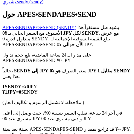
)
sendy
(
sendy
يشتري
حول APES•SENDAPES•SEND
يشهد ظل مستقراً هذا
APES•SENDAPES•SEND (SENDY)
العقود الآجلة لـ COIN-M
. مع عرض
بـ ¥0 JPY لكل SENDY
الأسبوع، مع السعر الحالي
متداول قدره 0 SENDY، تبلغ القيمة السوقية الإجمالية لـ
العقود الآجلة للعملات المشفرة
APES•SENDAPES•SEND الآن حوالي ¥0 JPY.
على مدار الـ 24 ساعة الماضية، بلغ حجم تداول
APES•SENDAPES•SEND ¥0 JPY
TradFi
.
هو ¥0 JPY مقابل 1 SENDY
سعر الصرف
SENDY إلى JPY
حالياً،
مشتقات الأسهم والعملات الأجنبية والمعادن الثمينة والسلع
هذا يعني:
1
SENDY
=
¥
0
JPY
¥
1
JPY
=
0
SENDY
(ملاحظة: لا تشمل الرسوم و تكاليف الغاز.)
في آخر 24 ساعة، تقلب السعر بنسبة 0%، حيث وصل إلى أعلى
مستوى عند ¥0 JPY وأدنى مستوى عند ¥0 JPY.
سنة بعد سنة، APES•SENDAPES•SEND قد تراجع بمقدار ¥-- JPY،