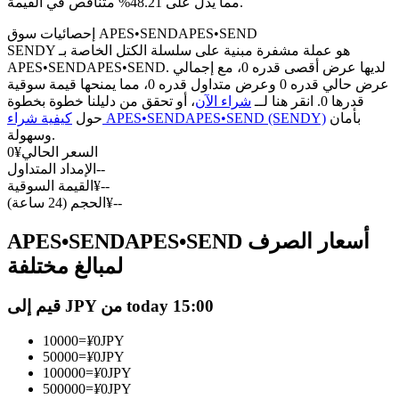
العقود الآجلة USDC
مما يدل على 48.21% متناقص في القيمة.
العقود الآجلة باستخدام USDC كضمان
إحصائيات سوق APES•SENDAPES•SEND
SENDY هو عملة مشفرة مبنية على سلسلة الكتل الخاصة بـ
APES•SENDAPES•SEND. لديها عرض أقصى قدره 0، مع إجمالي
عرض حالي قدره 0 وعرض متداول قدره 0، مما يمنحها قيمة سوقية
قدرها 0. انقر هنا لــ
شراء الآن
، أو تحقق من دليلنا خطوة بخطوة
بأمان
كيفية شراء APES•SENDAPES•SEND (SENDY)
حول
وسهولة.
السعر الحالي
¥
0
--
الإمداد المتداول
--
¥
القيمة السوقية
--
¥
الحجم (24 ساعة)
نسخ التداول
APES•SENDAPES•SEND أسعار الصرف
انضم إلى أفضل المتداولين
لمبالغ مختلفة
قيم إلى JPY من today 15:00
10000
=
¥
0
JPY
50000
=
¥
0
JPY
100000
=
¥
0
JPY
500000
=
¥
0
JPY