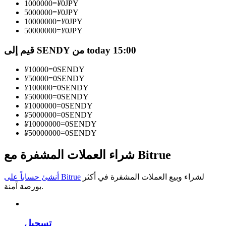
1000000
=
¥
0
JPY
5000000
=
¥
0
JPY
كن متداول نسخ
10000000
=
¥
0
JPY
50000000
=
¥
0
JPY
استمتع بتقاسم الأرباح وعمولات نسخ التداول
قيم إلى SENDY من today 15:00
¥
10000
=
0
SENDY
¥
50000
=
0
SENDY
¥
100000
=
0
SENDY
¥
500000
=
0
SENDY
¥
1000000
=
0
SENDY
¥
5000000
=
0
SENDY
¥
10000000
=
0
SENDY
¥
50000000
=
0
SENDY
معلومة
شراء العملات المشفرة مع Bitrue
تحليل البيانات الضخمة بما في ذلك المعلومات التجارية، وما
إلى ذلك.
لشراء وبيع العملات المشفرة في أكثر
أنشئ حساباً على Bitrue
بورصة آمنة.
تسجيل