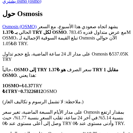
)
osmo
(
osmo
يشتري
حول Osmosis
يشهد اتجاه صعودي هذا الأسبوع، مع السعر
Osmosis (OSMO)
العقود الآجلة لـ COIN-M
. مع عرض متداول قدره 783.45M
بـ ₺1.37 TRY لكل OSMO
الحالي
OSMO، تبلغ القيمة السوقية الإجمالية لـ Osmosis الآن حوالي
العقود الآجلة للعملات المشفرة
₺1.05B TRY.
على مدار الـ 24 ساعة الماضية، بلغ حجم تداول Osmosis ₺537.05K
TRY
TradFi
سعر الصرف
هو ₺1.37 TRY مقابل 1
OSMO إلى TRY
حالياً،
مشتقات الأسهم والعملات الأجنبية والمعادن الثمينة والسلع
. هذا يعني:
OSMO
1
OSMO
=
₺
1.37
TRY
₺
1
TRY
=
0.73226812
OSMO
(ملاحظة: لا تشمل الرسوم و تكاليف الغاز.)
على مدار الأيام السبعة الماضية، تغير سعر Osmosis بمقدار ارتفع
بنسبة 5.14%.
في آخر 24 ساعة، تقلب السعر بنسبة 1.77%، حيث
وصل إلى أعلى مستوى عند ₺0 TRY وأدنى مستوى عند ₺0 TRY.