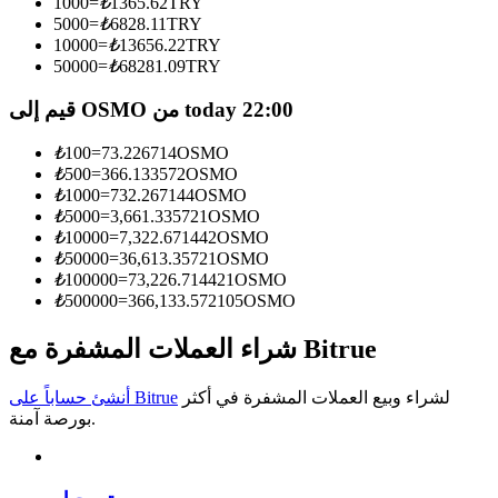
1000
=
₺
1365.62
TRY
5000
=
₺
6828.11
TRY
كن متداول نسخ
10000
=
₺
13656.22
TRY
50000
=
₺
68281.09
TRY
استمتع بتقاسم الأرباح وعمولات نسخ التداول
قيم إلى OSMO من today 22:00
₺
100
=
73.226714
OSMO
₺
500
=
366.133572
OSMO
₺
1000
=
732.267144
OSMO
₺
5000
=
3,661.335721
OSMO
₺
10000
=
7,322.671442
OSMO
₺
50000
=
36,613.35721
OSMO
₺
100000
=
73,226.714421
OSMO
₺
500000
=
366,133.572105
OSMO
معلومة
تحليل البيانات الضخمة بما في ذلك المعلومات التجارية، وما
شراء العملات المشفرة مع Bitrue
إلى ذلك.
لشراء وبيع العملات المشفرة في أكثر
أنشئ حساباً على Bitrue
بورصة آمنة.