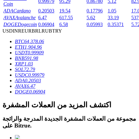
0.99979
95.29
0.86780
5.12
82.
Coin
ADA
Cardano
0.20503
19.54
0.17796
1.05
17.
AVAX
Avalanche
6.47
617.55
5.62
33.19
537
DOGE
Dogecoin
0.06904
6.58
0.05993
0.35371
5.7
USD
INR
EUR
BRL
RUB
TRY
عمليات احتجاز BTR
BTC
64,378.06
استثمارات حصرية لحاملي BTR
ETH
1,904.96
USDT
0.99909
BNB
591.98
XRP
1.03
SOL
72.79
USDC
0.99979
ADA
0.20503
AVAX
6.47
DOGE
0.06904
اكتشف المزيد من العملات المشفرة
القروض
مجموعة من العملات المشفرة الجديدة المدرجة والرائجة
خدمة الاقتراض المدعومة بالعملات المشفرة
.
Bitrue
على