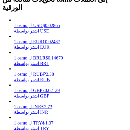
الورقية
يكسب
0.02865
$
USD
ل
osmo
1
اشتر بواسطة USD
0.02487
€
EUR
ل
osmo
1
اشتر بواسطة EUR
0.14679
R$
BRL
ل
osmo
1
اشتر بواسطة BRL
2.38
₽
RUB
ل
osmo
1
اشتر بواسطة RUB
خنزير الطاقة
0.02129
£
GBP
ل
osmo
1
احصل على مكافآت تنافسية يوميًا
اشتر بواسطة GBP
2.73
₹
INR
ل
osmo
1
اشتر بواسطة INR
1.37
₺
TRY
ل
osmo
1
اشتر بواسطة TRY