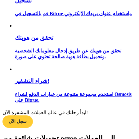
تسجيل
قم بالتسجيل في Bitrue باستخدام عنوان بريدك الإلكتروني.
مرشد
دليل المبتدئين للعقود الآجلة
تحقق من هويتك
تحقق من هويتك عن طريق إدخال معلوماتك الشخصية
وتحميل بطاقة هوية صالحة تحتوي على صورة.
شراء التشفير!
استخدم مجموعة متنوعة من خيارات الدفع لشراء Osmosis
على Bitrue.
استراتيجيات التداول
تعلم كيفية البقاء مربحة
ابدأ رحلتك في عالم العملات المشفرة الآن!
سجل الآن
تحويلات شائعة من osmo إلى العملات