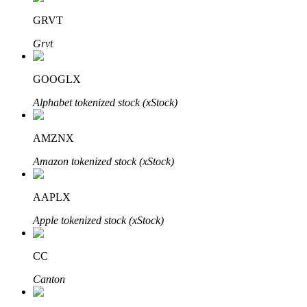
GRVT
Grvt
GOOGLX
الاستثمار التلقائي
Alphabet tokenized stock (xStock)
احصل على أرباح طويلة الأجل وفوائد مرنة
AMZNX
Amazon tokenized stock (xStock)
AAPLX
Apple tokenized stock (xStock)
CC
تعلم الستاكينغ
Canton
تعرف على كيفية كسب الدخل السلبي