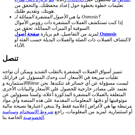
تعليمات خطوة بخطوة حول إعداد محفظتك، والتحقق من
Deposit CASHCAT & Win
هويتك، وتقديم طلبك.
ما هي الأصول المشفرة المماثلة لـ Osmosis؟
Share 500000 CASHCAT prize pool
إذا كنت تستكشف العملات المشفرة ذات رؤوس الأموال
السوقية أو الميزات المماثلة، تحقق من:
صفحة أصول Osmosis
لمزيد من التفاصيل، قم بزيارة
لاكتشاف العملات ذات الصلة والعملات البديلة حسب الفئة أو
الأداء.
Exclusive for BitMart Users
Register & Trade to Win 500,000 USDT
تنصل
تتميز أسواق العملات المشفرة بالتقلب الشديد ويمكن أن تواجه
تقلبات سريعة في الأسعار. أنت وحدك المسؤول عن قراراتك
Precious Metals Trading Carnival
الاستثمارية وBitrue ليست مسؤولة عن أي خسائر قد تتكبدها. نحن
نعتمد على مصادر خارجية للحصول على الأسعار والبيانات الأخرى
Trade Gold & Silver · 33,333 USDT Bonus
المتعلقة بالعملات المشفرة المذكورة أعلاه، ولسنا مسؤولين عن
موثوقيتها أو دقتها. المعلومات المقدمة على هذه المنصة وأي مواد
مرتبطة بها هي لأغراض إعلامية فقط ولا ينبغي اعتبارها نصيحة مالية
أو استثمارية. لمزيد من المعلومات، راجع
شروط الاستخدام
وسياسة
الخاصة بنا.
الخصوصية
USDT New User Exclusive 10% APR
USDT Flexible Staking | Daily Rewards