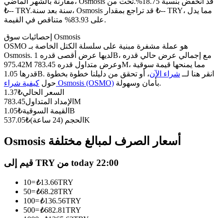
العقود الآجلة USDC
مقارنة بالشهر الماضي، Osmosis قد انخفض بنسبة 18.75%.تحت من
سنة بعد سنة، Osmosis قد تراجع بمقدار ₺-- TRY، مما يدل
₺-- TRY.
العقود الآجلة باستخدام USDC كضمان
على 83.93% متناقص في القيمة.
إحصائيات سوق Osmosis
OSMO هو عملة مشفرة مبنية على سلسلة الكتل الخاصة بـ
Osmosis. لديها عرض أقصى قدره 1B، مع إجمالي عرض حالي قدره
975.42M وعرض متداول قدره 783.45M، مما يمنحها قيمة سوقية
قدرها 1.05B. انقر هنا لــ
شراء الآن
، أو تحقق من دليلنا خطوة بخطوة
بأمان وسهولة.
كيفية شراء Osmosis (OSMO)
حول
السعر الحالي
₺
1.37
783.45M
الإمداد المتداول
1.05B
القيمة السوقية
₺
نسخ التداول
537.05K
الحجم (24 ساعة)
₺
انضم إلى أفضل المتداولين
Osmosis أسعار الصرف لمبالغ مختلفة
قيم إلى TRY من today 22:00
10
=
₺
13.66
TRY
50
=
₺
68.28
TRY
100
=
₺
136.56
TRY
500
=
₺
682.81
TRY