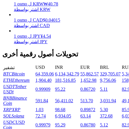
40.78
₩
KRW
ل
osmo
1
اشتر بواسطة KRW
0.04015
$
CAD
ل
osmo
1
التوقيع المساحي
اشتر بواسطة CAD
عوائد عالية والوصول الفوري
4.54
¥
JPY
ل
osmo
1
اشتر بواسطة JPY
تحويلات أصول رقمية أخرى
USD
INR
EUR
BRL
RU
تشفير
BTC
Bitcoin
64,359.06
6,134,342.79
55,862.57
329,705.07
5,3
ETH
Ethereum
1,904.40
181,516.85
1,652.98
9,756.06
158
USDT
Tether
0.99909
95.22
0.86720
5.11
82.
USDt
Launchpool
BNB
Binance
591.84
56,411.02
513.70
3,031.94
49,
الرهان المرن لكسب العملات الرقمية الشهيرة
Coin
XRP
XRP
1.03
98.68
0.89872
5.30
85.
SOL
Solana
72.74
6,934.05
63.14
372.68
6,0
USDC
USD
0.99979
95.29
0.86780
5.12
82.
Coin