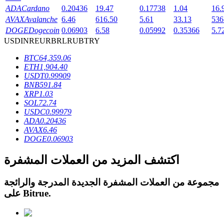
ADA
Cardano
0.20436
19.47
0.17738
1.04
16.
AVAX
Avalanche
6.46
616.50
5.61
33.13
536
DOGE
Dogecoin
0.06903
6.58
0.05992
0.35366
5.7
USD
INR
EUR
BRL
RUB
TRY
عمليات احتجاز BTR
BTC
64,359.06
ETH
1,904.40
استثمارات حصرية لحاملي BTR
USDT
0.99909
BNB
591.84
XRP
1.03
SOL
72.74
USDC
0.99979
ADA
0.20436
AVAX
6.46
DOGE
0.06903
اكتشف المزيد من العملات المشفرة
القروض
مجموعة من العملات المشفرة الجديدة المدرجة والرائجة
.
Bitrue
على
خدمة الاقتراض المدعومة بالعملات المشفرة