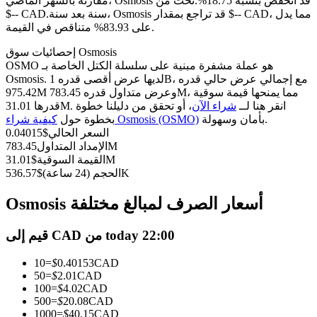
العقود الآجلة USDC
مقارنة بالشهر الماضي، Osmosis قد انخفض بنسبة 18.75%.تحت من
سنة بعد سنة، Osmosis قد تراجع بمقدار $-- CAD، مما يدل
$-- CAD.
العقود الآجلة باستخدام USDC كضمان
على 83.93% متناقص في القيمة.
إحصائيات سوق Osmosis
OSMO هو عملة مشفرة مبنية على سلسلة الكتل الخاصة بـ
Osmosis. لديها عرض أقصى قدره 1B، مع إجمالي عرض حالي قدره
975.42M وعرض متداول قدره 783.45M، مما يمنحها قيمة سوقية
قدرها 31.01M. انقر هنا لــ
شراء الآن
، أو تحقق من دليلنا خطوة
بأمان وسهولة.
كيفية شراء Osmosis (OSMO)
بخطوة حول
السعر الحالي
$
0.04015
783.45M
الإمداد المتداول
31.01M
القيمة السوقية
$
نسخ التداول
536.57K
الحجم (24 ساعة)
$
انضم إلى أفضل المتداولين
Osmosis أسعار الصرف لمبالغ مختلفة
قيم إلى CAD من today 22:00
10
=
$
0.40153
CAD
50
=
$
2.01
CAD
100
=
$
4.02
CAD
500
=
$
20.08
CAD
1000
=
$
40.15
CAD