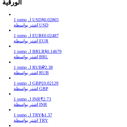
الورقية
0.02865
$
USD
ل
osmo
1
يكسب
اشتر بواسطة USD
0.02487
€
EUR
ل
osmo
1
اشتر بواسطة EUR
0.14679
R$
BRL
ل
osmo
1
اشتر بواسطة BRL
2.38
₽
RUB
ل
osmo
1
اشتر بواسطة RUB
خنزير الطاقة
0.02129
£
GBP
ل
osmo
1
اشتر بواسطة GBP
احصل على مكافآت تنافسية يوميًا
2.73
₹
INR
ل
osmo
1
اشتر بواسطة INR
1.37
₺
TRY
ل
osmo
1
اشتر بواسطة TRY