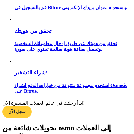
قم بالتسجيل في Bitrue باستخدام عنوان بريدك الإلكتروني.
مرشد
تحقق من هويتك
دليل المبتدئين للعقود الآجلة
تحقق من هويتك عن طريق إدخال معلوماتك الشخصية
وتحميل بطاقة هوية صالحة تحتوي على صورة.
شراء التشفير!
استخدم مجموعة متنوعة من خيارات الدفع لشراء Osmosis
على Bitrue.
استراتيجيات التداول
ابدأ رحلتك في عالم العملات المشفرة الآن!
تعلم كيفية البقاء مربحة
سجل الآن
تحويلات شائعة من osmo إلى العملات