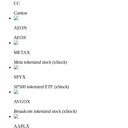
CC
Canton
AEON
AEON
الاستثمار التلقائي
احصل على أرباح طويلة الأجل وفوائد مرنة
METAX
Meta tokenized stock (xStock)
SPYX
SP500 tokenized ETF (xStock)
AVGOX
تعلم الستاكينغ
Broadcom tokenized stock (xStock)
تعرف على كيفية كسب الدخل السلبي
AAPLX