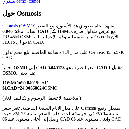
)
osmo
(
osmo
يشتري
حول Osmosis
يشهد اتجاه صعودي هذا الأسبوع، مع السعر
Osmosis (OSMO)
العقود الآجلة لـ COIN-M
. مع عرض متداول قدره
بـ $0.04015 CAD لكل OSMO
الحالي
783.45M OSMO، تبلغ القيمة السوقية الإجمالية لـ Osmosis الآن
العقود الآجلة للعملات المشفرة
حوالي $31.01M CAD.
على مدار الـ 24 ساعة الماضية، بلغ حجم تداول Osmosis $536.57K
CAD
TradFi
سعر الصرف
هو $0.04015 CAD مقابل 1
OSMO إلى CAD
حالياً،
مشتقات الأسهم والعملات الأجنبية والمعادن الثمينة والسلع
. هذا يعني:
OSMO
1
OSMO
=
$
0.04015
CAD
$
1
CAD
=
24.90660024
OSMO
(ملاحظة: لا تشمل الرسوم و تكاليف الغاز.)
على مدار الأيام السبعة الماضية، تغير سعر Osmosis بمقدار ارتفع
بنسبة 5.14%.
في آخر 24 ساعة، تقلب السعر بنسبة 1.77%، حيث
وصل إلى أعلى مستوى عند $0 CAD وأدنى مستوى عند $0 CAD.