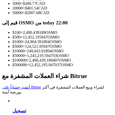
5000
=
$
200.77
CAD
10000
=
$
401.54
CAD
كن متداول نسخ
50000
=
$
2007.68
CAD
استمتع بتقاسم الأرباح وعمولات نسخ التداول
قيم إلى OSMO من today 22:00
$
100
=
2,490.439189
OSMO
$
500
=
12,452.195947
OSMO
$
1000
=
24,904.391894
OSMO
$
5000
=
124,521.95947
OSMO
$
10000
=
249,043.91894
OSMO
$
50000
=
1,245,219.594703
OSMO
$
100000
=
2,490,439.189407
OSMO
$
500000
=
12,452,195.947037
OSMO
معلومة
شراء العملات المشفرة مع Bitrue
تحليل البيانات الضخمة بما في ذلك المعلومات التجارية، وما
إلى ذلك.
لشراء وبيع العملات المشفرة في أكثر
أنشئ حساباً على Bitrue
بورصة آمنة.
تسجيل