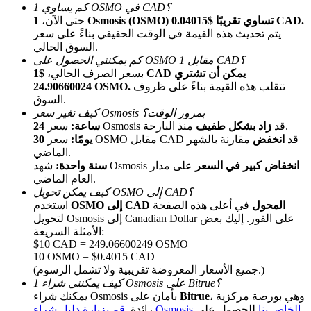
كم يساوي 1 OSMO في CAD؟
1 Osmosis (OSMO) تساوي تقريبًا $0.04015 CAD.
حتى الآن،
يتم تحديث هذه القيمة في الوقت الحقيقي بناءً على سعر
السوق الحالي.
كم يمكنني الحصول على OSMO مقابل 1 CAD؟
بسعر الصرف الحالي،
$1 CAD يمكن أن تشتري
تتقلب هذه القيمة بناءً على ظروف
24.90660024 OSMO.
السوق.
كيف تغير سعر Osmosis بمرور الوقت؟
الإحالة
منذ البارحة.
سعر Osmosis قد
زاد بشكل طفيف
24 ساعة:
سعر OSMO مقابل CAD قد
انخفض
مقارنة بالشهر
30 يومًا:
قم بدعوة صديق لتحصل على مكافآت نقدية
الماضي.
انخفاض كبير في السعر
على مدار
شهد Osmosis
سنة واحدة:
Deposit CASHCAT & Win
العام الماضي.
كيف يمكن تحويل OSMO إلى CAD؟
OSMO إلى CAD المحول
في أعلى هذه الصفحة
استخدم
لتحويل Osmosis إلى Canadian Dollar على الفور. إليك بعض
الأمثلة السريعة:
$10 CAD = 249.06600249 OSMO
10 OSMO = $0.4015 CAD
(جميع الأسعار المعروضة تقريبية ولا تشمل الرسوم.)
كيف يمكنني شراء 1 Osmosis على Bitrue؟
، وهي بورصة مركزية
Bitrue
يمكنك شراء Osmosis بأمان على
قم بزيارة دليل شراء Osmosis الخاص بنا
للحصول على
رائدة.