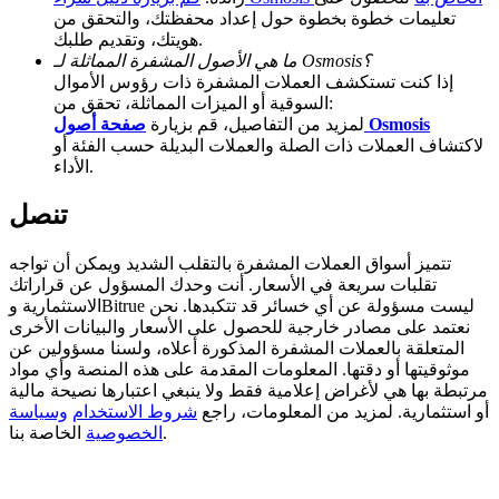
تعليمات خطوة بخطوة حول إعداد محفظتك، والتحقق من
Deposit CASHCAT & Win
هويتك، وتقديم طلبك.
ما هي الأصول المشفرة المماثلة لـ Osmosis؟
Share 500000 CASHCAT prize pool
إذا كنت تستكشف العملات المشفرة ذات رؤوس الأموال
السوقية أو الميزات المماثلة، تحقق من:
صفحة أصول Osmosis
لمزيد من التفاصيل، قم بزيارة
لاكتشاف العملات ذات الصلة والعملات البديلة حسب الفئة أو
الأداء.
Exclusive for BitMart Users
Register & Trade to Win 500,000 USDT
تنصل
تتميز أسواق العملات المشفرة بالتقلب الشديد ويمكن أن تواجه
تقلبات سريعة في الأسعار. أنت وحدك المسؤول عن قراراتك
Precious Metals Trading Carnival
الاستثمارية وBitrue ليست مسؤولة عن أي خسائر قد تتكبدها. نحن
نعتمد على مصادر خارجية للحصول على الأسعار والبيانات الأخرى
Trade Gold & Silver · 33,333 USDT Bonus
المتعلقة بالعملات المشفرة المذكورة أعلاه، ولسنا مسؤولين عن
موثوقيتها أو دقتها. المعلومات المقدمة على هذه المنصة وأي مواد
مرتبطة بها هي لأغراض إعلامية فقط ولا ينبغي اعتبارها نصيحة مالية
أو استثمارية. لمزيد من المعلومات، راجع
شروط الاستخدام
وسياسة
الخاصة بنا.
الخصوصية
USDT New User Exclusive 10% APR
USDT Flexible Staking | Daily Rewards