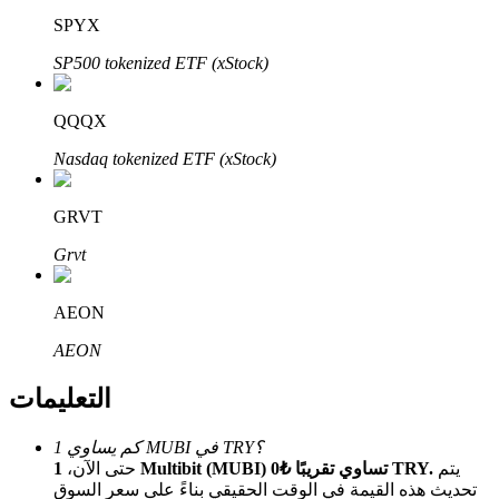
Bitrue
AI
SPYX
SP500 tokenized ETF (xStock)
QQQX
Nasdaq tokenized ETF (xStock)
شركاء بيترو
GRVT
Grvt
AEON
AEON
التعليمات
شركاء Bitrue
كم يساوي 1 MUBI في TRY؟
تصل العمولات إلى 65٪!
يتم
1 Multibit (MUBI) تساوي تقريبًا ₺0 TRY.
حتى الآن،
تحديث هذه القيمة في الوقت الحقيقي بناءً على سعر السوق