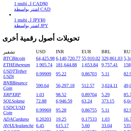
0
$
CAD
ل
mubi
1
اشتر بواسطة CAD
0
¥
JPY
ل
mubi
1
التوقيع المساحي
اشتر بواسطة JPY
عوائد عالية والوصول الفوري
تحويلات أصول رقمية أخرى
USD
INR
EUR
BRL
RU
تشفير
BTC
Bitcoin
64,425.98
6,140,720.77
55,910.02
329,861.03
5,3
ETH
Ethereum
1,905.74
181,644.88
1,653.84
9,757.41
158
USDT
Tether
0.99909
95.22
0.86703
5.11
82.
USDt
BNB
Binance
590.64
56,297.18
512.57
3,024.11
49,
Coin
Launchpool
XRP
XRP
1.03
98.52
0.89704
5.29
85.
SOL
Solana
72.88
6,946.59
63.24
373.15
6,0
الرهان المرن لكسب العملات الرقمية الشهيرة
USDC
USD
0.99969
95.28
0.86755
5.11
82.
Coin
ADA
Cardano
0.20203
19.25
0.17533
1.03
16.
AVAX
Avalanche
6.45
615.17
5.60
33.04
535