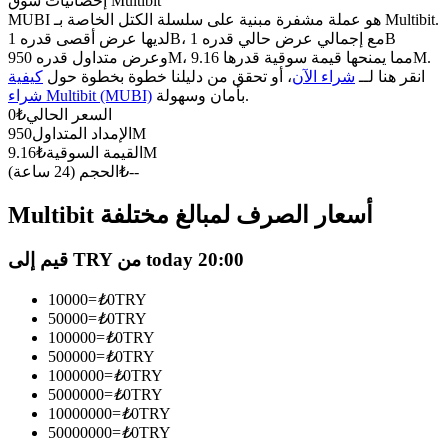
العقود الآجلة USDC
إحصائيات سوق Multibit
MUBI هو عملة مشفرة مبنية على سلسلة الكتل الخاصة بـ Multibit.
العقود الآجلة باستخدام USDC كضمان
لديها عرض أقصى قدره 1B، مع إجمالي عرض حالي قدره 1B
وعرض متداول قدره 950M، مما يمنحها قيمة سوقية قدرها 9.16M.
انقر هنا لــ
شراء الآن
، أو تحقق من دليلنا خطوة بخطوة حول
كيفية
بأمان وسهولة.
شراء Multibit (MUBI)
السعر الحالي
₺
0
950M
الإمداد المتداول
9.16M
القيمة السوقية
₺
--
₺
الحجم (24 ساعة)
Multibit أسعار الصرف لمبالغ مختلفة
نسخ التداول
قيم إلى TRY من today 20:00
انضم إلى أفضل المتداولين
10000
=
₺
0
TRY
50000
=
₺
0
TRY
100000
=
₺
0
TRY
500000
=
₺
0
TRY
1000000
=
₺
0
TRY
5000000
=
₺
0
TRY
10000000
=
₺
0
TRY
50000000
=
₺
0
TRY