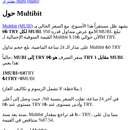
)
mubi
(
mubi
يشتري
حول Multibit
يشهد ظل مستقراً هذا الأسبوع، مع السعر الحالي
بـ
Multibit (MUBI)
العقود الآجلة لـ COIN-M
. مع عرض متداول قدره 950M MUBI، تبلغ
₺0 TRY لكل MUBI
القيمة السوقية الإجمالية لـ Multibit الآن حوالي ₺9.16M TRY.
العقود الآجلة للعملات المشفرة
على مدار الـ 24 ساعة الماضية، بلغ حجم تداول Multibit ₺0 TRY
.
هو ₺0 TRY مقابل 1 MUBI
سعر الصرف
MUBI إلى TRY
حالياً،
TradFi
هذا يعني:
مشتقات الأسهم والعملات الأجنبية والمعادن الثمينة والسلع
1
MUBI
=
₺
0
TRY
₺
1
TRY
=
0
MUBI
(ملاحظة: لا تشمل الرسوم و تكاليف الغاز.)
في آخر 24 ساعة، تقلب السعر بنسبة 0%، حيث وصل إلى أعلى
مستوى عند ₺0 TRY وأدنى مستوى عند ₺0 TRY.
سنة بعد سنة، Multibit قد تراجع بمقدار ₺-- TRY، مما يدل على
87.54% متناقص في القيمة.