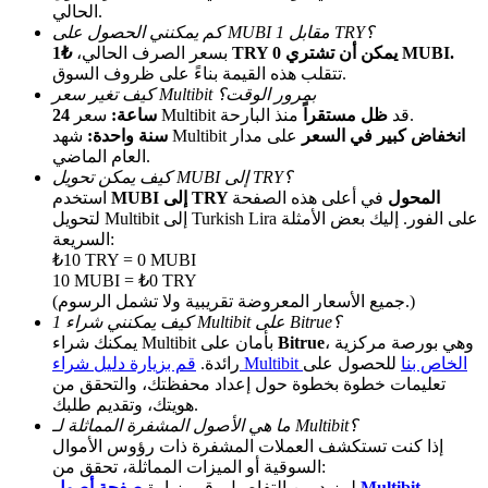
الحالي.
كم يمكنني الحصول على MUBI مقابل 1 TRY؟
₺1 TRY يمكن أن تشتري 0 MUBI.
بسعر الصرف الحالي،
تتقلب هذه القيمة بناءً على ظروف السوق.
كيف تغير سعر Multibit بمرور الوقت؟
منذ البارحة.
سعر Multibit قد
ظل مستقراً
24 ساعة:
انخفاض كبير في السعر
على مدار
شهد Multibit
سنة واحدة:
العام الماضي.
كيف يمكن تحويل MUBI إلى TRY؟
الإحالة
MUBI إلى TRY المحول
في أعلى هذه الصفحة
استخدم
لتحويل Multibit إلى Turkish Lira على الفور. إليك بعض الأمثلة
قم بدعوة صديق لتحصل على مكافآت نقدية
السريعة:
₺10 TRY = 0 MUBI
Deposit CASHCAT & Win
10 MUBI = ₺0 TRY
(جميع الأسعار المعروضة تقريبية ولا تشمل الرسوم.)
كيف يمكنني شراء 1 Multibit على Bitrue؟
، وهي بورصة مركزية
Bitrue
يمكنك شراء Multibit بأمان على
قم بزيارة دليل شراء Multibit الخاص بنا
للحصول على
رائدة.
تعليمات خطوة بخطوة حول إعداد محفظتك، والتحقق من
هويتك، وتقديم طلبك.
ما هي الأصول المشفرة المماثلة لـ Multibit؟
إذا كنت تستكشف العملات المشفرة ذات رؤوس الأموال
السوقية أو الميزات المماثلة، تحقق من:
صفحة أصول Multibit
لمزيد من التفاصيل، قم بزيارة