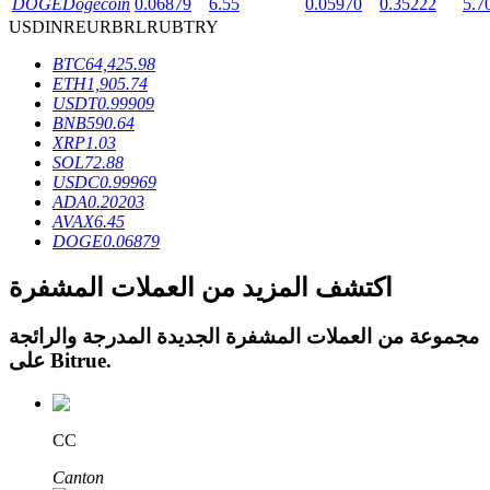
DOGE
Dogecoin
0.06879
6.55
0.05970
0.35222
5.7
USD
INR
EUR
BRL
RUB
TRY
BTC
64,425.98
ETH
1,905.74
USDT
0.99909
عمليات احتجاز BTR
BNB
590.64
XRP
1.03
استثمارات حصرية لحاملي BTR
SOL
72.88
USDC
0.99969
ADA
0.20203
AVAX
6.45
DOGE
0.06879
اكتشف المزيد من العملات المشفرة
مجموعة من العملات المشفرة الجديدة المدرجة والرائجة
.
Bitrue
على
القروض
خدمة الاقتراض المدعومة بالعملات المشفرة
CC
Canton