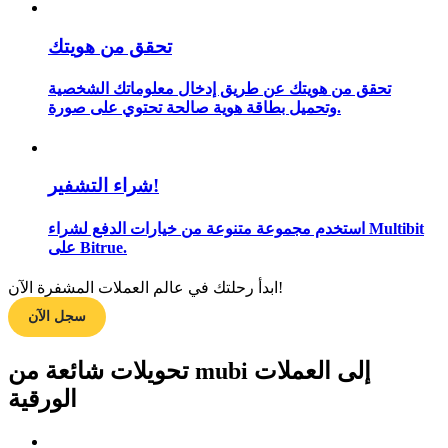
تحقق من هويتك
مرشد
تحقق من هويتك عن طريق إدخال معلوماتك الشخصية
وتحميل بطاقة هوية صالحة تحتوي على صورة.
دليل المبتدئين للعقود الآجلة
شراء التشفير!
استخدم مجموعة متنوعة من خيارات الدفع لشراء Multibit
على Bitrue.
ابدأ رحلتك في عالم العملات المشفرة الآن!
سجل الآن
استراتيجيات التداول
تعلم كيفية البقاء مربحة
تحويلات شائعة من mubi إلى العملات
الورقية