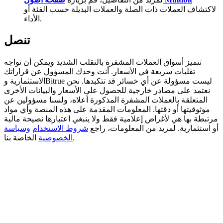
لاكتشاف العملات ذات الصلة والعملات البديلة حسب الفئة أو
Deposit CASHCAT & Win
الأداء.
Share 500000 CASHCAT prize pool
تنصل
تتميز أسواق العملات المشفرة بالتقلب الشديد ويمكن أن تواجه
تقلبات سريعة في الأسعار. أنت وحدك المسؤول عن قراراتك
Exclusive for BitMart Users
الاستثمارية وBitrue ليست مسؤولة عن أي خسائر قد تتكبدها. نحن
نعتمد على مصادر خارجية للحصول على الأسعار والبيانات الأخرى
Register & Trade to Win 500,000 USDT
المتعلقة بالعملات المشفرة المذكورة أعلاه، ولسنا مسؤولين عن
موثوقيتها أو دقتها. المعلومات المقدمة على هذه المنصة وأي مواد
مرتبطة بها هي لأغراض إعلامية فقط ولا ينبغي اعتبارها نصيحة مالية
أو استثمارية. لمزيد من المعلومات، راجع
شروط الاستخدام
وسياسة
Precious Metals Trading Carnival
الخاصة بنا.
الخصوصية
Trade Gold & Silver · 33,333 USDT Bonus
USDT New User Exclusive 10% APR
USDT Flexible Staking | Daily Rewards