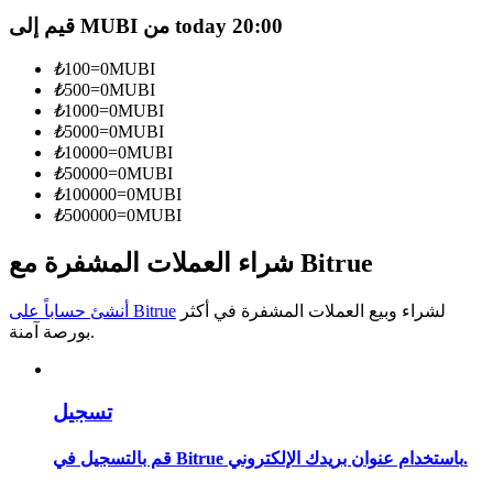
قيم إلى MUBI من today 20:00
كن متداول نسخ
₺
100
=
0
MUBI
استمتع بتقاسم الأرباح وعمولات نسخ التداول
₺
500
=
0
MUBI
₺
1000
=
0
MUBI
₺
5000
=
0
MUBI
₺
10000
=
0
MUBI
₺
50000
=
0
MUBI
₺
100000
=
0
MUBI
₺
500000
=
0
MUBI
شراء العملات المشفرة مع Bitrue
معلومة
لشراء وبيع العملات المشفرة في أكثر
أنشئ حساباً على Bitrue
بورصة آمنة.
تحليل البيانات الضخمة بما في ذلك المعلومات التجارية، وما
إلى ذلك.
تسجيل
قم بالتسجيل في Bitrue باستخدام عنوان بريدك الإلكتروني.