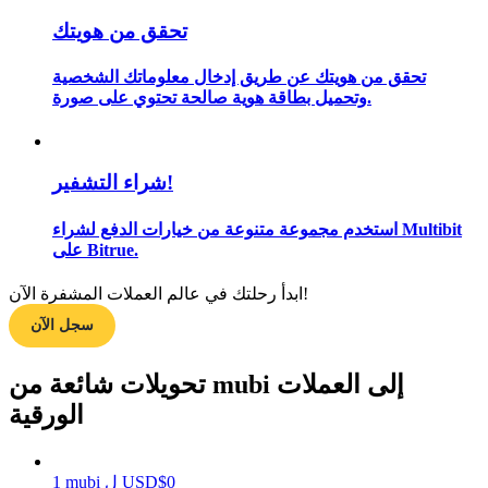
تحقق من هويتك
تحقق من هويتك عن طريق إدخال معلوماتك الشخصية
مرشد
وتحميل بطاقة هوية صالحة تحتوي على صورة.
دليل المبتدئين للعقود الآجلة
شراء التشفير!
استخدم مجموعة متنوعة من خيارات الدفع لشراء Multibit
على Bitrue.
ابدأ رحلتك في عالم العملات المشفرة الآن!
سجل الآن
استراتيجيات التداول
تحويلات شائعة من mubi إلى العملات
تعلم كيفية البقاء مربحة
الورقية
0
$
USD
ل
mubi
1