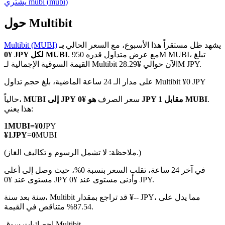
)
mubi
(
mubi
يشتري
حول Multibit
يشهد ظل مستقراً هذا الأسبوع، مع السعر الحالي
بـ
Multibit (MUBI)
العقود الآجلة لـ COIN-M
. مع عرض متداول قدره 950M MUBI، تبلغ
¥0 JPY لكل MUBI
القيمة السوقية الإجمالية لـ Multibit الآن حوالي ¥28.29M JPY.
العقود الآجلة للعملات المشفرة
على مدار الـ 24 ساعة الماضية، بلغ حجم تداول Multibit ¥0 JPY
.
هو ¥0 JPY مقابل 1 MUBI
سعر الصرف
MUBI إلى JPY
حالياً،
TradFi
هذا يعني:
مشتقات الأسهم والعملات الأجنبية والمعادن الثمينة والسلع
1
MUBI
=
¥
0
JPY
¥
1
JPY
=
0
MUBI
(ملاحظة: لا تشمل الرسوم و تكاليف الغاز.)
في آخر 24 ساعة، تقلب السعر بنسبة 0%، حيث وصل إلى أعلى
مستوى عند ¥0 JPY وأدنى مستوى عند ¥0 JPY.
سنة بعد سنة، Multibit قد تراجع بمقدار ¥-- JPY، مما يدل على
87.54% متناقص في القيمة.
إحصائيات سوق Multibit