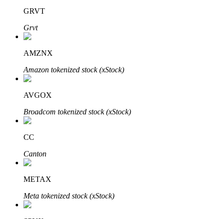
GRVT
Grvt
AMZNX
Amazon tokenized stock (xStock)
الاستثمار التلقائي
احصل على أرباح طويلة الأجل وفوائد مرنة
AVGOX
Broadcom tokenized stock (xStock)
CC
Canton
METAX
تعلم الستاكينغ
Meta tokenized stock (xStock)
تعرف على كيفية كسب الدخل السلبي