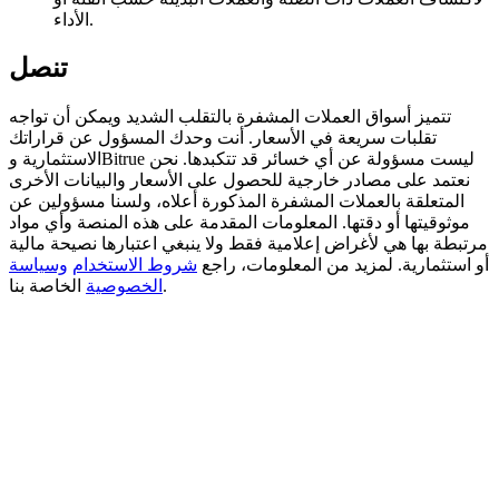
الأداء.
BTC Welcome Rewards
تنصل
Deposit & Trade BTC to Share 25000 USDT prize pool!
تتميز أسواق العملات المشفرة بالتقلب الشديد ويمكن أن تواجه
تقلبات سريعة في الأسعار. أنت وحدك المسؤول عن قراراتك
الاستثمارية وBitrue ليست مسؤولة عن أي خسائر قد تتكبدها. نحن
Deposit CASHCAT & Win
نعتمد على مصادر خارجية للحصول على الأسعار والبيانات الأخرى
المتعلقة بالعملات المشفرة المذكورة أعلاه، ولسنا مسؤولين عن
Share 500000 CASHCAT prize pool
موثوقيتها أو دقتها. المعلومات المقدمة على هذه المنصة وأي مواد
مرتبطة بها هي لأغراض إعلامية فقط ولا ينبغي اعتبارها نصيحة مالية
أو استثمارية. لمزيد من المعلومات، راجع
شروط الاستخدام
وسياسة
الخاصة بنا.
الخصوصية
Exclusive for BitMart Users
Register & Trade to Win 500,000 USDT
Precious Metals Trading Carnival
Trade Gold & Silver · 33,333 USDT Bonus