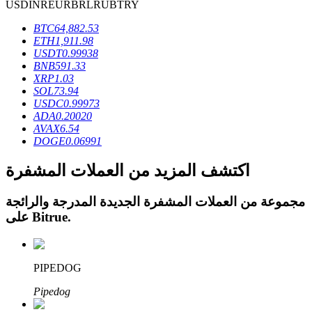
USD
INR
EUR
BRL
RUB
TRY
BTC
64,882.53
ETH
1,911.98
USDT
0.99938
BNB
591.33
عمليات احتجاز BTR
XRP
1.03
SOL
73.94
استثمارات حصرية لحاملي BTR
USDC
0.99973
ADA
0.20020
AVAX
6.54
DOGE
0.06991
اكتشف المزيد من العملات المشفرة
مجموعة من العملات المشفرة الجديدة المدرجة والرائجة
.
Bitrue
على
القروض
PIPEDOG
خدمة الاقتراض المدعومة بالعملات المشفرة
Pipedog