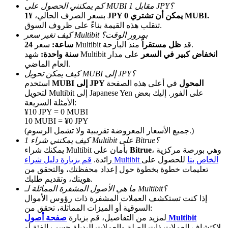
كم يمكنني الحصول على MUBI مقابل 1 JPY؟
¥1 JPY يمكن أن تشتري 0 MUBI.
بسعر الصرف الحالي،
تتقلب هذه القيمة بناءً على ظروف السوق.
كيف تغير سعر Multibit بمرور الوقت؟
منذ البارحة.
سعر Multibit قد
ظل مستقراً
24 ساعة:
انخفاض كبير في السعر
على مدار
شهد Multibit
سنة واحدة:
العام الماضي.
كيف يمكن تحويل MUBI إلى JPY؟
MUBI إلى JPY المحول
في أعلى هذه الصفحة
استخدم
الإحالة
لتحويل Multibit إلى Japanese Yen على الفور. إليك بعض
الأمثلة السريعة:
قم بدعوة صديق لتحصل على مكافآت نقدية
¥10 JPY = 0 MUBI
10 MUBI = ¥0 JPY
BTC Welcome Rewards
(جميع الأسعار المعروضة تقريبية ولا تشمل الرسوم.)
كيف يمكنني شراء 1 Multibit على Bitrue؟
، وهي بورصة مركزية
Bitrue
يمكنك شراء Multibit بأمان على
قم بزيارة دليل شراء Multibit الخاص بنا
للحصول على
رائدة.
تعليمات خطوة بخطوة حول إعداد محفظتك، والتحقق من
هويتك، وتقديم طلبك.
ما هي الأصول المشفرة المماثلة لـ Multibit؟
إذا كنت تستكشف العملات المشفرة ذات رؤوس الأموال
السوقية أو الميزات المماثلة، تحقق من:
صفحة أصول Multibit
لمزيد من التفاصيل، قم بزيارة
لاكتشاف العملات ذات الصلة والعملات البديلة حسب الفئة أو