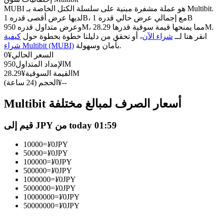
العقود الآجلة USDC
MUBI هو عملة مشفرة مبنية على سلسلة الكتل الخاصة بـ Multibit.
العقود الآجلة باستخدام USDC كضمان
لديها عرض أقصى قدره 1B، مع إجمالي عرض حالي قدره 1B
وعرض متداول قدره 950M، مما يمنحها قيمة سوقية قدرها 28.29M.
انقر هنا لــ
شراء الآن
، أو تحقق من دليلنا خطوة بخطوة حول
كيفية
بأمان وسهولة.
شراء Multibit (MUBI)
السعر الحالي
¥
0
950M
الإمداد المتداول
28.29M
القيمة السوقية
¥
--
¥
الحجم (24 ساعة)
Multibit أسعار الصرف لمبالغ مختلفة
نسخ التداول
قيم إلى JPY من today 01:59
انضم إلى أفضل المتداولين
10000
=
¥
0
JPY
50000
=
¥
0
JPY
100000
=
¥
0
JPY
500000
=
¥
0
JPY
1000000
=
¥
0
JPY
5000000
=
¥
0
JPY
10000000
=
¥
0
JPY
50000000
=
¥
0
JPY