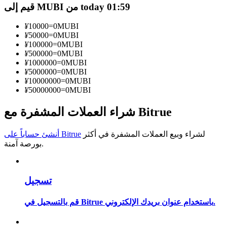
قيم إلى MUBI من today 01:59
كن متداول نسخ
¥
10000
=
0
MUBI
استمتع بتقاسم الأرباح وعمولات نسخ التداول
¥
50000
=
0
MUBI
¥
100000
=
0
MUBI
¥
500000
=
0
MUBI
¥
1000000
=
0
MUBI
¥
5000000
=
0
MUBI
¥
10000000
=
0
MUBI
¥
50000000
=
0
MUBI
شراء العملات المشفرة مع Bitrue
لشراء وبيع العملات المشفرة في أكثر
أنشئ حساباً على Bitrue
معلومة
بورصة آمنة.
تحليل البيانات الضخمة بما في ذلك المعلومات التجارية، وما
إلى ذلك.
تسجيل
قم بالتسجيل في Bitrue باستخدام عنوان بريدك الإلكتروني.