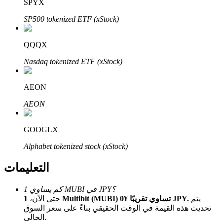
Bitrue
AI
SPYX
SP500 tokenized ETF (xStock)
QQQX
Nasdaq tokenized ETF (xStock)
شركاء بيترو
AEON
AEON
GOOGLX
Alphabet tokenized stock (xStock)
التعليمات
شركاء Bitrue
كم يساوي 1 MUBI في JPY؟
يتم
1 Multibit (MUBI) تساوي تقريبًا ¥0 JPY.
حتى الآن،
تصل العمولات إلى 65٪!
تحديث هذه القيمة في الوقت الحقيقي بناءً على سعر السوق
الحالي.