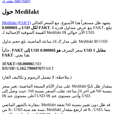
)
fakt
(
fakt
يشتري
حول Medifakt
يشهد ظل مستقراً هذا الأسبوع، مع السعر الحالي
Medifakt (FAKT)
العقود الآجلة لـ COIN-M
. مع عرض متداول قدره 0 FAKT، تبلغ
بـ $0.00086 USD لكل FAKT
القيمة السوقية الإجمالية لـ Medifakt الآن حوالي $0 USD.
العقود الآجلة للعملات المشفرة
على مدار الـ 24 ساعة الماضية، بلغ حجم تداول Medifakt $0 USD
سعر الصرف
هو $0.00086 USD مقابل 1
FAKT إلى USD
حالياً،
TradFi
. هذا يعني:
FAKT
مشتقات الأسهم والعملات الأجنبية والمعادن الثمينة والسلع
1
FAKT
=
$
0.00086
USD
$
1
USD
=
1,162.79069767
FAKT
(ملاحظة: لا تشمل الرسوم و تكاليف الغاز.)
على مدار الأيام السبعة الماضية، تغير سعر Medifakt بمقدار ظل ثابتًا
بنسبة 0%.
في آخر 24 ساعة، تقلب السعر بنسبة 0%، حيث وصل إلى
أعلى مستوى عند $0 USD وأدنى مستوى عند $0 USD.
مقارنة بالشهر الماضي، Medifakt قد ظل دون تغيير بنسبة 0%.شقة
سنة بعد سنة، Medifakt قد ارتفع بمقدار $-- USD، مما
من $-- USD.