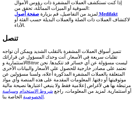
إذا كنت تستكشف العملات المشفرة ذات رؤوس الأموال
السوقية أو الميزات المماثلة، تحقق من:
BTC Welcome Rewards
صفحة أصول Medifakt
لمزيد من التفاصيل، قم بزيارة
لاكتشاف العملات ذات الصلة والعملات البديلة حسب الفئة أو
Deposit & Trade BTC to Share 25000 USDT prize pool!
الأداء.
تنصل
Deposit CASHCAT & Win
تتميز أسواق العملات المشفرة بالتقلب الشديد ويمكن أن تواجه
Share 500000 CASHCAT prize pool
تقلبات سريعة في الأسعار. أنت وحدك المسؤول عن قراراتك
الاستثمارية وBitrue ليست مسؤولة عن أي خسائر قد تتكبدها. نحن
نعتمد على مصادر خارجية للحصول على الأسعار والبيانات الأخرى
المتعلقة بالعملات المشفرة المذكورة أعلاه، ولسنا مسؤولين عن
موثوقيتها أو دقتها. المعلومات المقدمة على هذه المنصة وأي مواد
Exclusive for BitMart Users
مرتبطة بها هي لأغراض إعلامية فقط ولا ينبغي اعتبارها نصيحة مالية
أو استثمارية. لمزيد من المعلومات، راجع
شروط الاستخدام
وسياسة
Register & Trade to Win 500,000 USDT
الخاصة بنا.
الخصوصية
Precious Metals Trading Carnival
Trade Gold & Silver · 33,333 USDT Bonus