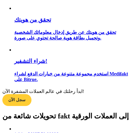
تحقق من هويتك
مرشد
تحقق من هويتك عن طريق إدخال معلوماتك الشخصية
دليل المبتدئين للعقود الآجلة
وتحميل بطاقة هوية صالحة تحتوي على صورة.
شراء التشفير!
استخدم مجموعة متنوعة من خيارات الدفع لشراء Medifakt
على Bitrue.
ابدأ رحلتك في عالم العملات المشفرة الآن!
استراتيجيات التداول
سجل الآن
تعلم كيفية البقاء مربحة
تحويلات شائعة من fakt إلى العملات الورقية