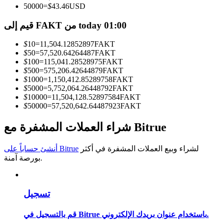
50000
=
$
43.46
USD
كن متداول نسخ
قيم إلى FAKT من today 01:00
استمتع بتقاسم الأرباح وعمولات نسخ التداول
$
10
=
11,504.12852897
FAKT
$
50
=
57,520.64264487
FAKT
$
100
=
115,041.28528975
FAKT
$
500
=
575,206.42644879
FAKT
$
1000
=
1,150,412.85289758
FAKT
$
5000
=
5,752,064.26448792
FAKT
$
10000
=
11,504,128.52897584
FAKT
$
50000
=
57,520,642.64487923
FAKT
شراء العملات المشفرة مع Bitrue
معلومة
لشراء وبيع العملات المشفرة في أكثر
أنشئ حساباً على Bitrue
تحليل البيانات الضخمة بما في ذلك المعلومات التجارية، وما
بورصة آمنة.
إلى ذلك.
تسجيل
قم بالتسجيل في Bitrue باستخدام عنوان بريدك الإلكتروني.