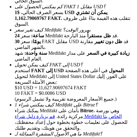
السوق الحالي.
كم يمكنني الحصول على FAKT مقابل 1 USD؟
بسعر الصرف الحالي،
$1 USD يمكن أن تشتري
تتقلب هذه القيمة بناءً على ظروف
1,162.79069767 FAKT.
السوق.
كيف تغير سعر Medifakt بمرور الوقت؟
منذ البارحة.
سعر Medifakt قد
ظل مستقراً
24 ساعة:
سعر FAKT مقابل USD قد
ظل دون تغيير
مقارنة
30 يومًا:
بالشهر الماضي.
الإحالة
زيادة كبيرة في السعر
على مدار
شهد Medifakt
سنة واحدة:
العام الماضي.
قم بدعوة صديق لتحصل على مكافآت نقدية
كيف يمكن تحويل FAKT إلى USD؟
FAKT إلى USD المحول
في أعلى هذه الصفحة
استخدم
BTC Welcome Rewards
لتحويل Medifakt إلى United States Dollar على الفور. إليك
بعض الأمثلة السريعة:
$10 USD = 11,627.90697674 FAKT
10 FAKT = $0.0086 USD
(جميع الأسعار المعروضة تقريبية ولا تشمل الرسوم.)
كيف يمكنني شراء 1 Medifakt على Bitrue؟
، وهي بورصة
Bitrue
يمكنك شراء Medifakt بأمان على
قم بزيارة دليل شراء Medifakt الخاص بنا
مركزية رائدة.
للحصول على تعليمات خطوة بخطوة حول إعداد محفظتك،
والتحقق من هويتك، وتقديم طلبك.
ما هي الأصول المشفرة المماثلة لـ Medifakt؟