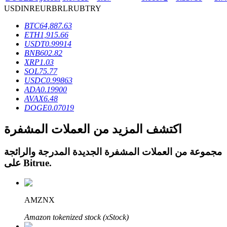
USD
INR
EUR
BRL
RUB
TRY
BTC
64,887.63
ETH
1,915.66
USDT
0.99914
BNB
602.82
عمليات احتجاز BTR
XRP
1.03
SOL
75.77
استثمارات حصرية لحاملي BTR
USDC
0.99863
ADA
0.19900
AVAX
6.48
DOGE
0.07019
اكتشف المزيد من العملات المشفرة
مجموعة من العملات المشفرة الجديدة المدرجة والرائجة
.
Bitrue
على
القروض
خدمة الاقتراض المدعومة بالعملات المشفرة
AMZNX
Amazon tokenized stock (xStock)