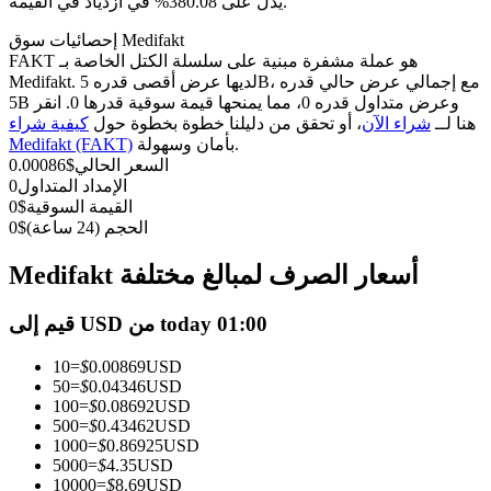
العقود الآجلة USDC
يدل على 380.08% في ازدياد في القيمة.
العقود الآجلة باستخدام USDC كضمان
إحصائيات سوق Medifakt
FAKT هو عملة مشفرة مبنية على سلسلة الكتل الخاصة بـ
Medifakt. لديها عرض أقصى قدره 5B، مع إجمالي عرض حالي قدره
5B وعرض متداول قدره 0، مما يمنحها قيمة سوقية قدرها 0. انقر
هنا لــ
شراء الآن
، أو تحقق من دليلنا خطوة بخطوة حول
كيفية شراء
بأمان وسهولة.
Medifakt (FAKT)
السعر الحالي
$
0.00086
الإمداد المتداول
0
القيمة السوقية
$
0
الحجم (24 ساعة)
$
0
نسخ التداول
Medifakt أسعار الصرف لمبالغ مختلفة
انضم إلى أفضل المتداولين
قيم إلى USD من today 01:00
10
=
$
0.00869
USD
50
=
$
0.04346
USD
100
=
$
0.08692
USD
500
=
$
0.43462
USD
1000
=
$
0.86925
USD
5000
=
$
4.35
USD
10000
=
$
8.69
USD