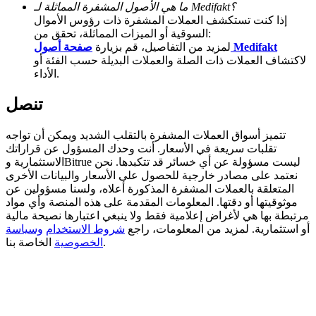
ما هي الأصول المشفرة المماثلة لـ Medifakt؟
إذا كنت تستكشف العملات المشفرة ذات رؤوس الأموال
BTC Welcome Rewards
السوقية أو الميزات المماثلة، تحقق من:
صفحة أصول Medifakt
لمزيد من التفاصيل، قم بزيارة
Deposit & Trade BTC to Share 25000 USDT prize pool!
لاكتشاف العملات ذات الصلة والعملات البديلة حسب الفئة أو
الأداء.
تنصل
Deposit CASHCAT & Win
Share 500000 CASHCAT prize pool
تتميز أسواق العملات المشفرة بالتقلب الشديد ويمكن أن تواجه
تقلبات سريعة في الأسعار. أنت وحدك المسؤول عن قراراتك
الاستثمارية وBitrue ليست مسؤولة عن أي خسائر قد تتكبدها. نحن
نعتمد على مصادر خارجية للحصول على الأسعار والبيانات الأخرى
المتعلقة بالعملات المشفرة المذكورة أعلاه، ولسنا مسؤولين عن
Exclusive for BitMart Users
موثوقيتها أو دقتها. المعلومات المقدمة على هذه المنصة وأي مواد
مرتبطة بها هي لأغراض إعلامية فقط ولا ينبغي اعتبارها نصيحة مالية
Register & Trade to Win 500,000 USDT
أو استثمارية. لمزيد من المعلومات، راجع
شروط الاستخدام
وسياسة
الخاصة بنا.
الخصوصية
Precious Metals Trading Carnival
Trade Gold & Silver · 33,333 USDT Bonus