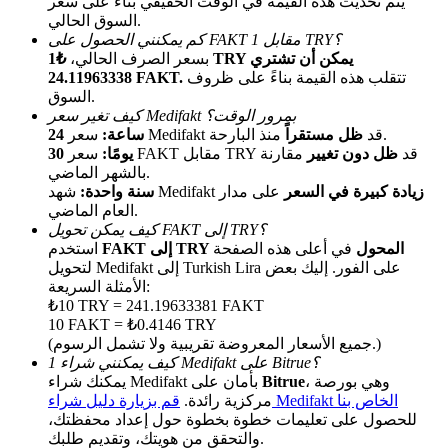
يتم تحديث هذه القيمة في الوقت الحقيقي بناءً على سعر
السوق الحالي.
كم يمكنني الحصول على FAKT مقابل 1 TRY؟
بسعر الصرف الحالي،
₺1 TRY يمكن أن تشتري
تتقلب هذه القيمة بناءً على ظروف
24.11963338 FAKT.
السوق.
كيف تغير سعر Medifakt بمرور الوقت؟
منذ البارحة.
سعر Medifakt قد
ظل مستقراً
24 ساعة:
سعر FAKT مقابل TRY قد
ظل دون تغيير
مقارنة
30 يومًا:
الإحالة
بالشهر الماضي.
زيادة كبيرة في السعر
على مدار
شهد Medifakt
سنة واحدة:
قم بدعوة صديق لتحصل على مكافآت نقدية
العام الماضي.
كيف يمكن تحويل FAKT إلى TRY؟
BTC Welcome Rewards
FAKT إلى TRY المحول
في أعلى هذه الصفحة
استخدم
لتحويل Medifakt إلى Turkish Lira على الفور. إليك بعض
الأمثلة السريعة:
₺10 TRY = 241.19633381 FAKT
10 FAKT = ₺0.4146 TRY
(جميع الأسعار المعروضة تقريبية ولا تشمل الرسوم.)
كيف يمكنني شراء 1 Medifakt على Bitrue؟
، وهي بورصة
Bitrue
يمكنك شراء Medifakt بأمان على
قم بزيارة دليل شراء Medifakt الخاص بنا
مركزية رائدة.
للحصول على تعليمات خطوة بخطوة حول إعداد محفظتك،
والتحقق من هويتك، وتقديم طلبك.