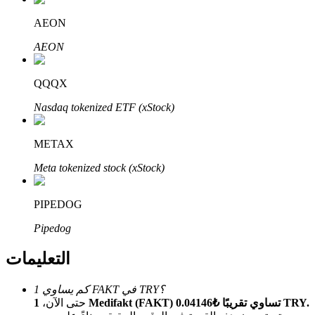
Bitrue
AI
AEON
AEON
QQQX
Nasdaq tokenized ETF (xStock)
شركاء بيترو
METAX
Meta tokenized stock (xStock)
PIPEDOG
Pipedog
التعليمات
شركاء Bitrue
كم يساوي 1 FAKT في TRY؟
تصل العمولات إلى 65٪!
1 Medifakt (FAKT) تساوي تقريبًا ₺0.04146 TRY.
حتى الآن،