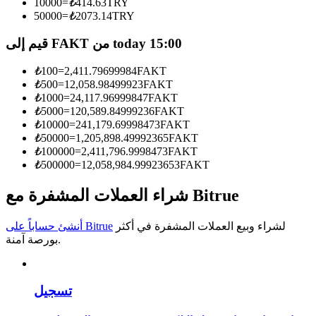
10000
=
₺
414.63
TRY
50000
=
₺
2073.14
TRY
كن متداول نسخ
قيم إلى FAKT من today 15:00
استمتع بتقاسم الأرباح وعمولات نسخ التداول
₺
100
=
2,411.79699984
FAKT
₺
500
=
12,058.98499923
FAKT
₺
1000
=
24,117.96999847
FAKT
₺
5000
=
120,589.84999236
FAKT
₺
10000
=
241,179.69998473
FAKT
₺
50000
=
1,205,898.49992365
FAKT
₺
100000
=
2,411,796.9998473
FAKT
₺
500000
=
12,058,984.99923653
FAKT
معلومة
شراء العملات المشفرة مع Bitrue
تحليل البيانات الضخمة بما في ذلك المعلومات التجارية، وما
لشراء وبيع العملات المشفرة في أكثر
أنشئ حساباً على Bitrue
إلى ذلك.
بورصة آمنة.
تسجيل