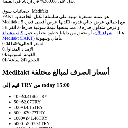
العقود الآجلة USDC
يدل على 380.08% في ازدياد في القيمة.
العقود الآجلة باستخدام USDC كضمان
إحصائيات سوق Medifakt
FAKT هو عملة مشفرة مبنية على سلسلة الكتل الخاصة بـ
Medifakt. لديها عرض أقصى قدره 5B، مع إجمالي عرض حالي قدره
5B وعرض متداول قدره 0، مما يمنحها قيمة سوقية قدرها 0. انقر
هنا لــ
شراء الآن
، أو تحقق من دليلنا خطوة بخطوة حول
كيفية شراء
بأمان وسهولة.
Medifakt (FAKT)
السعر الحالي
₺
0.04146
الإمداد المتداول
0
القيمة السوقية
₺
0
الحجم (24 ساعة)
₺
0
نسخ التداول
Medifakt أسعار الصرف لمبالغ مختلفة
انضم إلى أفضل المتداولين
قيم إلى TRY من today 15:00
10
=
₺
0.41462
TRY
50
=
₺
2.07
TRY
100
=
₺
4.15
TRY
500
=
₺
20.73
TRY
1000
=
₺
41.46
TRY
5000
=
₺
207.31
TRY