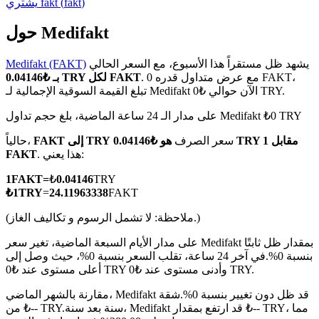
)
fakt
(
fakt
يشتري
حول Medifakt
يشهد ظل مستقراً هذا الأسبوع، مع السعر الحالي
Medifakt (FAKT)
العقود الآجلة لـ COIN-M
. مع عرض متداول قدره 0 FAKT،
بـ ₺0.04146 TRY لكل FAKT
تبلغ القيمة السوقية الإجمالية لـ Medifakt الآن حوالي ₺0 TRY.
العقود الآجلة للعملات المشفرة
على مدار الـ 24 ساعة الماضية، بلغ حجم تداول Medifakt ₺0 TRY
سعر الصرف
هو ₺0.04146 TRY مقابل 1
FAKT إلى TRY
حالياً،
TradFi
. هذا يعني:
FAKT
مشتقات الأسهم والعملات الأجنبية والمعادن الثمينة والسلع
1
FAKT
=
₺
0.04146
TRY
₺
1
TRY
=
24.11963338
FAKT
(ملاحظة: لا تشمل الرسوم و تكاليف الغاز.)
على مدار الأيام السبعة الماضية، تغير سعر Medifakt بمقدار ظل ثابتًا
بنسبة 0%.
في آخر 24 ساعة، تقلب السعر بنسبة 0%، حيث وصل إلى
أعلى مستوى عند ₺0 TRY وأدنى مستوى عند ₺0 TRY.
مقارنة بالشهر الماضي، Medifakt قد ظل دون تغيير بنسبة 0%.شقة
سنة بعد سنة، Medifakt قد ارتفع بمقدار ₺-- TRY، مما
من ₺-- TRY.