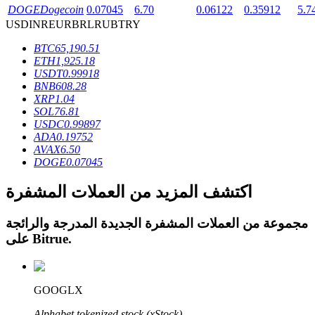
DOGE
Dogecoin
0.07045
6.70
0.06122
0.35912
5.7
USD
INR
EUR
BRL
RUB
TRY
BTC
65,190.51
ETH
1,925.18
USDT
0.99918
عمليات احتجاز BTR
BNB
608.28
XRP
1.04
استثمارات حصرية لحاملي BTR
SOL
76.81
USDC
0.99897
ADA
0.19752
AVAX
6.50
DOGE
0.07045
اكتشف المزيد من العملات المشفرة
مجموعة من العملات المشفرة الجديدة المدرجة والرائجة
.
Bitrue
على
القروض
خدمة الاقتراض المدعومة بالعملات المشفرة
GOOGLX
Alphabet tokenized stock (xStock)