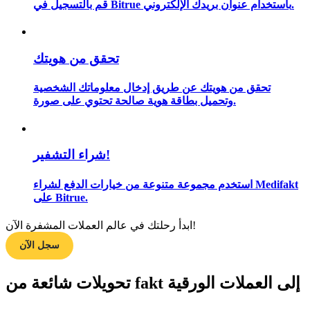
قم بالتسجيل في Bitrue باستخدام عنوان بريدك الإلكتروني.
تحقق من هويتك
مرشد
دليل المبتدئين للعقود الآجلة
تحقق من هويتك عن طريق إدخال معلوماتك الشخصية
وتحميل بطاقة هوية صالحة تحتوي على صورة.
شراء التشفير!
استخدم مجموعة متنوعة من خيارات الدفع لشراء Medifakt
على Bitrue.
استراتيجيات التداول
ابدأ رحلتك في عالم العملات المشفرة الآن!
سجل الآن
تعلم كيفية البقاء مربحة
تحويلات شائعة من fakt إلى العملات الورقية