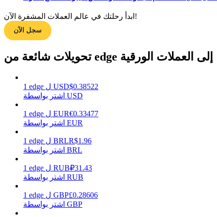
ابدأ رحلتك في عالم العملات المشفرة الآن!
سجل الآن
مرشد
دليل المبتدئين للعقود الآجلة
تحويلات شائعة من edge إلى العملات الورقية
0.38522
$
USD
ل
edge
1
اشتر بواسطة USD
0.33477
€
EUR
ل
edge
1
اشتر بواسطة EUR
1.96
R$
BRL
ل
edge
1
استراتيجيات التداول
اشتر بواسطة BRL
تعلم كيفية البقاء مربحة
31.43
₽
RUB
ل
edge
1
اشتر بواسطة RUB
0.28606
£
GBP
ل
edge
1
اشتر بواسطة GBP