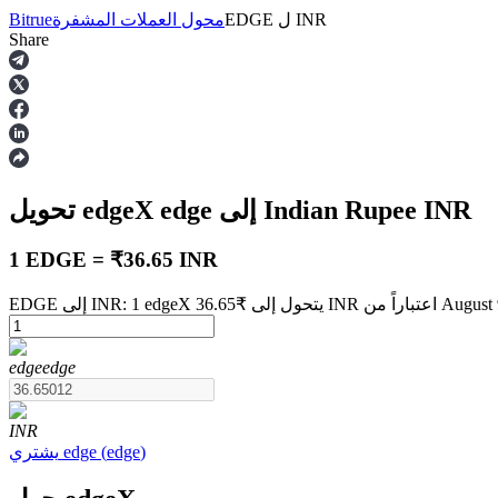
INR
ل
EDGE
محول العملات المشفرة
Bitrue
Share
العقود الآجلة
INR
إلى Indian Rupee
edge
تحويل edgeX
1 EDGE = ₹36.65 INR
تباراً من August 9 at 1:00 PM
العقود الآجلة USDT
edge
edge
العقود الآجلة باستخدام USDT كضمان
INR
)
edge
(
edge
يشتري