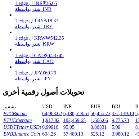
36.65
₹
INR
ل
edge
1
اشتر بواسطة INR
يكسب
18.37
₺
TRY
ل
edge
1
اشتر بواسطة TRY
542.35
₩
KRW
ل
edge
1
اشتر بواسطة KRW
0.53745
$
CAD
ل
edge
1
اشتر بواسطة CAD
60.79
¥
JPY
ل
edge
1
اشتر بواسطة JPY
خنزير الطاقة
تحويلات أصول رقمية أخرى
احصل على مكافآت تنافسية يوميًا
USD
INR
EUR
BRL
R
تشفير
BTC
Bitcoin
64,963.62
6,180,558.51
56,455.73
331,139.10
5
ETH
Ethereum
1,917.82
182,459.65
1,666.66
9,775.73
1
USDT
Tether USDt
0.99916
95.05
0.86831
5.09
8
BNB
Binance Coin
604.26
57,489.13
525.12
3,080.12
4