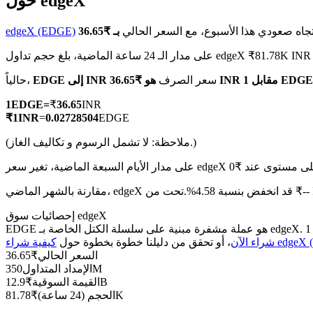
حول edgeX
جاه صعودي هذا الأسبوع، مع السعر الحالي
edgeX (EDGE)
على مدار الـ 24 ساعة الماضية، بلغ حجم تداول edgeX ₹81.78K INR
العقود الآجلة لـ COIN-M
هو ₹36.65 INR مقابل 1 EDGE
سعر الصرف
EDGE إلى INR
حالياً،
العقود الآجلة للعملات المشفرة
1
EDGE
=
₹
36.65
INR
₹
1
INR
=
0.02728504
EDGE
(ملاحظة: لا تشمل الرسوم و تكاليف الغاز.)
TradFi
مشتقات الأسهم والعملات الأجنبية والمعادن الثمينة والسلع
فض بنسبة 4.58%.تحت من ₹-- INR.
إحصائيات سوق edgeX
edgeX (EDGE)
شراء الآن
، أو تحقق من دليلنا خطوة بخطوة حول
السعر الحالي
₹
36.65
350M
الإمداد المتداول
12.9B
القيمة السوقية
₹
81.78K
الحجم (24 ساعة)
₹