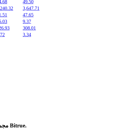
4.68
49.50
,240.32
3,647.71
1.51
47.65
6.03
9.37
26.93
308.01
.72
3.34
.
Bitrue
مجموعة من العملات المشفرة الجديدة المدرجة والرائجة على