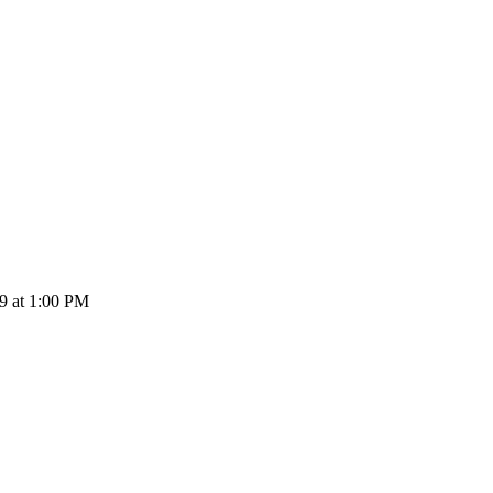
EDGE إلى INR: 1 edgeX يتحول إلى ₹36.65 INR اع