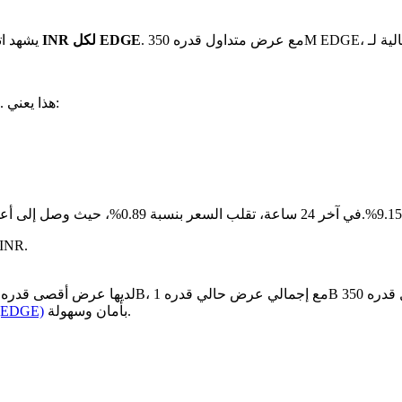
بـ ₹36.65 INR لكل EDGE
يشهد ات
. هذا يعني:
مقارنة بالشهر الماضي، edgeX قد انخ
بأمان وسهولة.
كيفية شراء 