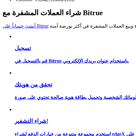
كن متداول نسخ
شراء العملات المشفرة مع Bitrue
استمتع بتقاسم الأرباح وعمولات نسخ التداول
أنشئ حساباً على Bitrue
تسجيل
قم بالتسجيل في Bitrue باستخدام عنوان بريدك الإلكتروني.
معلومة
تحقق من هويتك
شراء التشفير!
Bit.