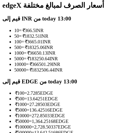
العقود الآجلة USDC
edgeX أسعار الصرف لمبالغ مختلفة
العقود الآجلة باستخدام USDC كضمان
قيم إلى INR من today 13:00
10
=
₹
366.5
INR
50
=
₹
1832.51
INR
100
=
₹
3665.01
INR
500
=
₹
18325.06
INR
1000
=
₹
36650.13
INR
5000
=
₹
183250.64
INR
10000
=
₹
366501.29
INR
50000
=
₹
1832506.44
INR
نسخ التداول
قيم إلى EDGE من today 13:00
انضم إلى أفضل المتداولين
₹
100
=
2.7285
EDGE
₹
500
=
13.64251
EDGE
₹
1000
=
27.28503
EDGE
₹
5000
=
136.42516
EDGE
₹
10000
=
272.85033
EDGE
₹
50000
=
1,364.25168
EDGE
₹
100000
=
2,728.50337
EDGE
₹
500000
=
13,642.51686
EDGE