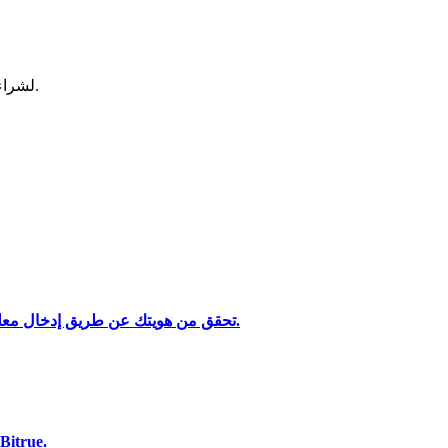
لشراء وبيع العملات المشفرة في أكثر بورصة آمنة.
تحليل البيانات الضخمة بما في ذلك المعلومات التجارية، وما إلى ذلك.
تحقق من هويتك عن طريق إدخال معلوماتك الشخصية وتحميل بطاقة هوية صالحة تحتوي على صورة.
استخدم مجموعة متنوعة من خيارات الدفع لشراء edgeX على rue