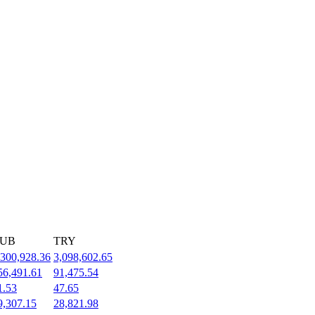
UB
TRY
,300,928.36
3,098,602.65
56,491.61
91,475.54
1.53
47.65
9,307.15
28,821.98