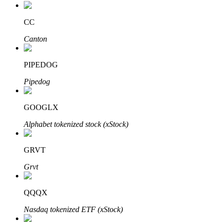
CC
Canton
عمليات احتجاز BTR
استثمارات حصرية لحاملي BTR
PIPEDOG
Pipedog
GOOGLX
Alphabet tokenized stock (xStock)
GRVT
القروض
Grvt
خدمة الاقتراض المدعومة بالعملات المشفرة
QQQX
Nasdaq tokenized ETF (xStock)