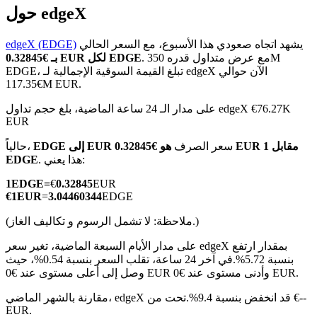
حول edgeX
يشهد اتجاه صعودي هذا الأسبوع، مع السعر الحالي
edgeX (EDGE)
. مع عرض متداول قدره 350M
بـ €0.32845 EUR لكل EDGE
EDGE، تبلغ القيمة السوقية الإجمالية لـ edgeX الآن حوالي
العقود الآجلة لـ COIN-M
€117.35M EUR.
العقود الآجلة للعملات المشفرة
على مدار الـ 24 ساعة الماضية، بلغ حجم تداول edgeX €76.27K
EUR
سعر الصرف
هو €0.32845 EUR مقابل 1
EDGE إلى EUR
حالياً،
TradFi
. هذا يعني:
EDGE
مشتقات الأسهم والعملات الأجنبية والمعادن الثمينة والسلع
1
EDGE
=
€
0.32845
EUR
€
1
EUR
=
3.04460344
EDGE
(ملاحظة: لا تشمل الرسوم و تكاليف الغاز.)
على مدار الأيام السبعة الماضية، تغير سعر edgeX بمقدار ارتفع
بنسبة 5.72%.
في آخر 24 ساعة، تقلب السعر بنسبة 0.54%، حيث
وصل إلى أعلى مستوى عند €0 EUR وأدنى مستوى عند €0 EUR.
مقارنة بالشهر الماضي، edgeX قد انخفض بنسبة 9.4%.تحت من €--
EUR.