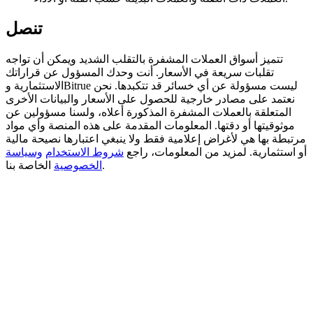
BTC Welcome Rewards
تنصل
Deposit & Trade BTC to Share 25000 USDT prize pool!
تتميز أسواق العملات المشفرة بالتقلب الشديد ويمكن أن تواجه
تقلبات سريعة في الأسعار. أنت وحدك المسؤول عن قراراتك
الاستثمارية وBitrue ليست مسؤولة عن أي خسائر قد تتكبدها. نحن
نعتمد على مصادر خارجية للحصول على الأسعار والبيانات الأخرى
Deposit CASHCAT & Win
المتعلقة بالعملات المشفرة المذكورة أعلاه، ولسنا مسؤولين عن
موثوقيتها أو دقتها. المعلومات المقدمة على هذه المنصة وأي مواد
Share 500000 CASHCAT prize pool
مرتبطة بها هي لأغراض إعلامية فقط ولا ينبغي اعتبارها نصيحة مالية
أو استثمارية. لمزيد من المعلومات، راجع
شروط الاستخدام
وسياسة
الخاصة بنا.
الخصوصية
Exclusive for BitMart Users
Register & Trade to Win 500,000 USDT
Precious Metals Trading Carnival
Trade Gold & Silver · 33,333 USDT Bonus