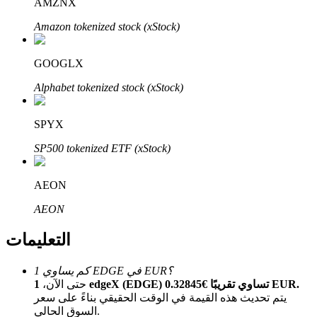
AMZNX
Bitrue
AI
Amazon tokenized stock (xStock)
GOOGLX
Alphabet tokenized stock (xStock)
شركاء بيترو
SPYX
SP500 tokenized ETF (xStock)
AEON
AEON
التعليمات
شركاء Bitrue
كم يساوي 1 EDGE في EUR؟
1 edgeX (EDGE) تساوي تقريبًا €0.32845 EUR.
حتى الآن،
تصل العمولات إلى 65٪!
يتم تحديث هذه القيمة في الوقت الحقيقي بناءً على سعر
السوق الحالي.