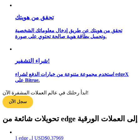
تحقق من هويتك
مرشد
تحقق من هويتك عن طريق إدخال معلوماتك الشخصية
وتحميل بطاقة هوية صالحة تحتوي على صورة.
دليل المبتدئين للعقود الآجلة
شراء التشفير!
استخدم مجموعة متنوعة من خيارات الدفع لشراء edgeX
على Bitrue.
ابدأ رحلتك في عالم العملات المشفرة الآن!
استراتيجيات التداول
سجل الآن
تعلم كيفية البقاء مربحة
تحويلات شائعة من edge إلى العملات الورقية
0.37969
$
USD
ل
edge
1