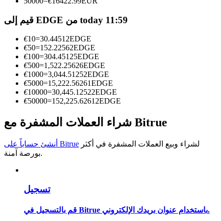
50000
=
€
16422.99
EUR
كن متداول نسخ
قيم إلى EDGE من today 11:59
استمتع بتقاسم الأرباح وعمولات نسخ التداول
€
10
=
30.44512
EDGE
€
50
=
152.22562
EDGE
€
100
=
304.45125
EDGE
€
500
=
1,522.25626
EDGE
€
1000
=
3,044.51252
EDGE
€
5000
=
15,222.56261
EDGE
€
10000
=
30,445.12522
EDGE
€
50000
=
152,225.62612
EDGE
شراء العملات المشفرة مع Bitrue
معلومة
لشراء وبيع العملات المشفرة في أكثر
أنشئ حساباً على Bitrue
تحليل البيانات الضخمة بما في ذلك المعلومات التجارية، وما
بورصة آمنة.
إلى ذلك.
تسجيل
قم بالتسجيل في Bitrue باستخدام عنوان بريدك الإلكتروني.