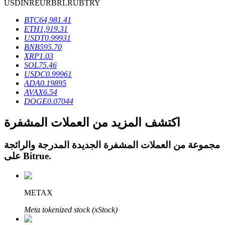
USD
INR
EUR
BRL
RUB
TRY
BTC
64,981.41
ETH
1,919.31
USDT
0.99931
BNB
595.70
XRP
1.03
عمليات احتجاز BTR
SOL
75.46
استثمارات حصرية لحاملي BTR
USDC
0.99961
ADA
0.19895
AVAX
6.54
DOGE
0.07044
اكتشف المزيد من العملات المشفرة
مجموعة من العملات المشفرة الجديدة المدرجة والرائجة
.
Bitrue
على
القروض
METAX
خدمة الاقتراض المدعومة بالعملات المشفرة
Meta tokenized stock (xStock)