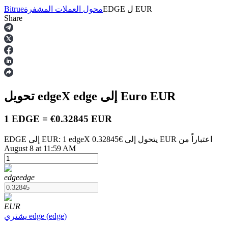
EUR
ل
EDGE
محول العملات المشفرة
Bitrue
Share
العقود الآجلة
EUR
إلى Euro
edge
تحويل edgeX
1 EDGE = €0.32845 EUR
EDGE إلى EUR: 1 edgeX يتحول إلى €0.32845 EUR اعتباراً من
August 8 at 11:59 AM
العقود الآجلة USDT
العقود الآجلة باستخدام USDT كضمان
edge
edge
EUR
)
edge
(
edge
يشتري