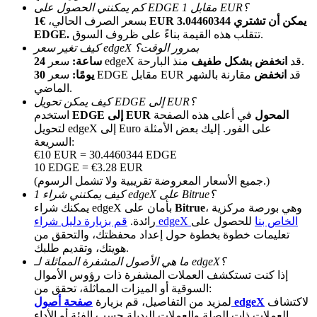
كم يمكنني الحصول على EDGE مقابل 1 EUR؟
بسعر الصرف الحالي،
€1 EUR يمكن أن تشتري 3.04460344
تتقلب هذه القيمة بناءً على ظروف السوق.
EDGE.
كيف تغير سعر edgeX بمرور الوقت؟
منذ البارحة.
سعر edgeX قد
انخفض بشكل طفيف
24 ساعة:
سعر EDGE مقابل EUR قد
انخفض
مقارنة بالشهر
30 يومًا:
الماضي.
كيف يمكن تحويل EDGE إلى EUR؟
EDGE إلى EUR المحول
في أعلى هذه الصفحة
استخدم
الإحالة
لتحويل edgeX إلى Euro على الفور. إليك بعض الأمثلة
السريعة:
قم بدعوة صديق لتحصل على مكافآت نقدية
€10 EUR = 30.4460344 EDGE
10 EDGE = €3.28 EUR
BTC Welcome Rewards
(جميع الأسعار المعروضة تقريبية ولا تشمل الرسوم.)
كيف يمكنني شراء 1 edgeX على Bitrue؟
، وهي بورصة مركزية
Bitrue
يمكنك شراء edgeX بأمان على
قم بزيارة دليل شراء edgeX الخاص بنا
للحصول على
رائدة.
تعليمات خطوة بخطوة حول إعداد محفظتك، والتحقق من
هويتك، وتقديم طلبك.
ما هي الأصول المشفرة المماثلة لـ edgeX؟
إذا كنت تستكشف العملات المشفرة ذات رؤوس الأموال
السوقية أو الميزات المماثلة، تحقق من:
لاكتشاف
صفحة أصول edgeX
لمزيد من التفاصيل، قم بزيارة
العملات ذات الصلة والعملات البديلة حسب الفئة أو الأداء.