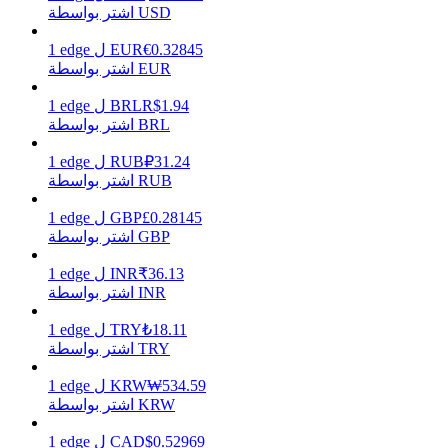
اشتر بواسطة USD
0.32845
€
EUR
ل
edge
1
اشتر بواسطة EUR
يكسب
1.94
R$
BRL
ل
edge
1
اشتر بواسطة BRL
31.24
₽
RUB
ل
edge
1
اشتر بواسطة RUB
0.28145
£
GBP
ل
edge
1
اشتر بواسطة GBP
36.13
₹
INR
ل
edge
1
خنزير الطاقة
اشتر بواسطة INR
احصل على مكافآت تنافسية يوميًا
18.11
₺
TRY
ل
edge
1
اشتر بواسطة TRY
534.59
₩
KRW
ل
edge
1
اشتر بواسطة KRW
0.52969
$
CAD
ل
edge
1