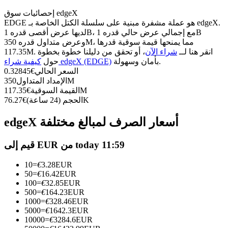
العقود الآجلة USDC
إحصائيات سوق edgeX
العقود الآجلة باستخدام USDC كضمان
EDGE هو عملة مشفرة مبنية على سلسلة الكتل الخاصة بـ edgeX.
لديها عرض أقصى قدره 1B، مع إجمالي عرض حالي قدره 1B
وعرض متداول قدره 350M، مما يمنحها قيمة سوقية قدرها
117.35M. انقر هنا لــ
شراء الآن
، أو تحقق من دليلنا خطوة بخطوة
بأمان وسهولة.
كيفية شراء edgeX (EDGE)
حول
السعر الحالي
€
0.32845
350M
الإمداد المتداول
117.35M
القيمة السوقية
€
76.27K
الحجم (24 ساعة)
€
edgeX أسعار الصرف لمبالغ مختلفة
نسخ التداول
انضم إلى أفضل المتداولين
قيم إلى EUR من today 11:59
10
=
€
3.28
EUR
50
=
€
16.42
EUR
100
=
€
32.85
EUR
500
=
€
164.23
EUR
1000
=
€
328.46
EUR
5000
=
€
1642.3
EUR
10000
=
€
3284.6
EUR