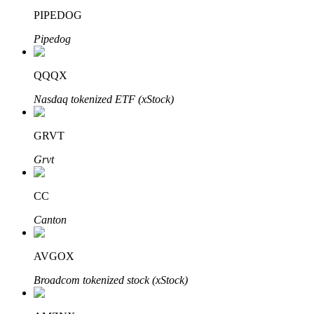
PIPEDOG
Pipedog
QQQX
Nasdaq tokenized ETF (xStock)
الاستثمار التلقائي
احصل على أرباح طويلة الأجل وفوائد مرنة
GRVT
Grvt
CC
Canton
AVGOX
تعلم الستاكينغ
Broadcom tokenized stock (xStock)
تعرف على كيفية كسب الدخل السلبي