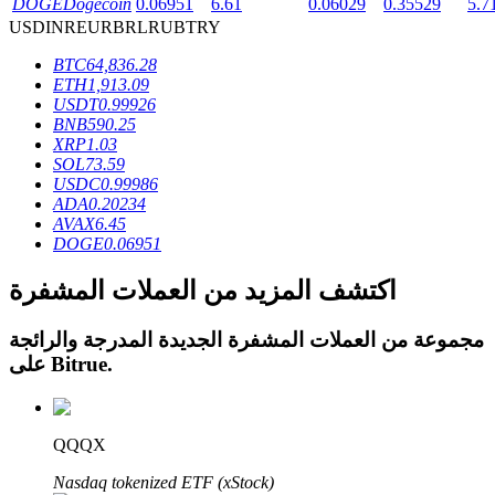
DOGE
Dogecoin
0.06951
6.61
0.06029
0.35529
5.7
USD
INR
EUR
BRL
RUB
TRY
BTC
64,836.28
ETH
1,913.09
USDT
0.99926
عمليات احتجاز BTR
BNB
590.25
XRP
1.03
استثمارات حصرية لحاملي BTR
SOL
73.59
USDC
0.99986
ADA
0.20234
AVAX
6.45
DOGE
0.06951
اكتشف المزيد من العملات المشفرة
مجموعة من العملات المشفرة الجديدة المدرجة والرائجة
.
Bitrue
على
القروض
خدمة الاقتراض المدعومة بالعملات المشفرة
QQQX
Nasdaq tokenized ETF (xStock)