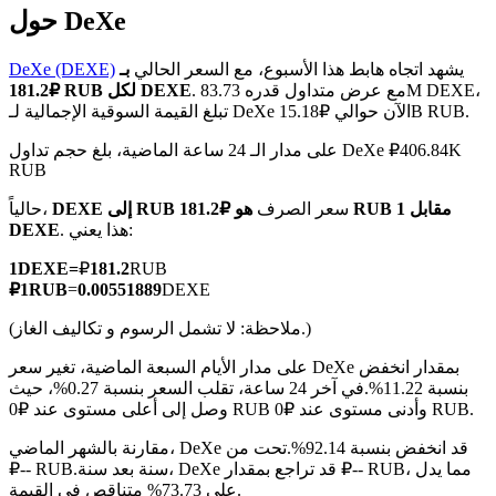
حول DeXe
يشهد اتجاه هابط هذا الأسبوع، مع السعر الحالي
بـ
DeXe (DEXE)
. مع عرض متداول قدره 83.73M DEXE،
₽181.2 RUB لكل DEXE
تبلغ القيمة السوقية الإجمالية لـ DeXe الآن حوالي ₽15.18B RUB.
العقود الآجلة لـ COIN-M
على مدار الـ 24 ساعة الماضية، بلغ حجم تداول DeXe ₽406.84K
العقود الآجلة للعملات المشفرة
RUB
سعر الصرف
هو ₽181.2 RUB مقابل 1
DEXE إلى RUB
حالياً،
. هذا يعني:
DEXE
TradFi
1
DEXE
=
₽
181.2
RUB
مشتقات الأسهم والعملات الأجنبية والمعادن الثمينة والسلع
₽
1
RUB
=
0.00551889
DEXE
(ملاحظة: لا تشمل الرسوم و تكاليف الغاز.)
على مدار الأيام السبعة الماضية، تغير سعر DeXe بمقدار انخفض
بنسبة 11.22%.
في آخر 24 ساعة، تقلب السعر بنسبة 0.27%، حيث
وصل إلى أعلى مستوى عند ₽0 RUB وأدنى مستوى عند ₽0 RUB.
مقارنة بالشهر الماضي، DeXe قد انخفض بنسبة 92.14%.تحت من
سنة بعد سنة، DeXe قد تراجع بمقدار ₽-- RUB، مما يدل
₽-- RUB.
على 73.73% متناقص في القيمة.