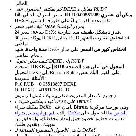
الحالي.
كم يمكنني الحصول على DEXE مقابل 1 RUB؟
بسعر الصرف الحالي،
₽1 RUB يمكن أن تشتري 0.00551889
تتقلب هذه القيمة بناءً على ظروف السوق.
DEXE.
كيف تغير سعر DeXe بمرور الوقت؟
منذ البارحة.
سعر DeXe قد
زاد بشكل طفيف
24 ساعة:
سعر DEXE مقابل RUB قد
انخفض
مقارنة بالشهر
30 يومًا:
الماضي.
انخفاض كبير في السعر
على مدار
شهد DeXe
سنة واحدة:
الإحالة
العام الماضي.
كيف يمكن تحويل DEXE إلى RUB؟
قم بدعوة صديق لتحصل على مكافآت نقدية
DEXE إلى RUB المحول
في أعلى هذه الصفحة
استخدم
لتحويل DeXe إلى Russian Ruble على الفور. إليك بعض
BTC Welcome Rewards
الأمثلة السريعة:
₽10 RUB = 0.05518897 DEXE
10 DEXE = ₽1811.96 RUB
(جميع الأسعار المعروضة تقريبية ولا تشمل الرسوم.)
كيف يمكنني شراء 1 DeXe على Bitrue؟
، وهي بورصة مركزية
Bitrue
يمكنك شراء DeXe بأمان على
قم بزيارة دليل شراء DeXe الخاص بنا
للحصول على
رائدة.
تعليمات خطوة بخطوة حول إعداد محفظتك، والتحقق من
هويتك، وتقديم طلبك.
ما هي الأصول المشفرة المماثلة لـ DeXe؟
إذا كنت تستكشف العملات المشفرة ذات رؤوس الأموال