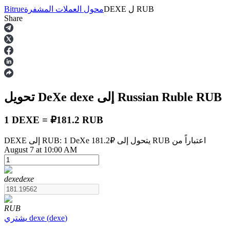
RUB
ل
DEXE
محول العملات المشفرة
Bitrue
Share
العقود الآجلة
RUB
إلى Russian Ruble
dexe
تحويل DeXe
1 DEXE = ₽181.2 RUB
DEXE إلى RUB: 1 DeXe يتحول إلى ₽181.2 RUB اعتباراً من
August 7 at 10:00 AM
العقود الآجلة USDT
العقود الآجلة باستخدام USDT كضمان
dexe
dexe
RUB
)
dexe
(
dexe
يشتري