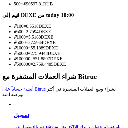
500
=
₽
90597.81
RUB
كن متداول نسخ
قيم إلى DEXE من today 10:00
استمتع بتقاسم الأرباح وعمولات نسخ التداول
₽
100
=
0.5518
DEXE
₽
500
=
2.7594
DEXE
₽
1000
=
5.5188
DEXE
₽
5000
=
27.5944
DEXE
₽
10000
=
55.1889
DEXE
₽
50000
=
275.9448
DEXE
₽
100000
=
551.8897
DEXE
₽
500000
=
2,759.4485
DEXE
شراء العملات المشفرة مع Bitrue
معلومة
تحليل البيانات الضخمة بما في ذلك المعلومات التجارية، وما
لشراء وبيع العملات المشفرة في أكثر
أنشئ حساباً على Bitrue
إلى ذلك.
بورصة آمنة.
تسجيل
قم بالتسجيل في Bitrue باستخدام عنوان بريدك الإلكتروني.