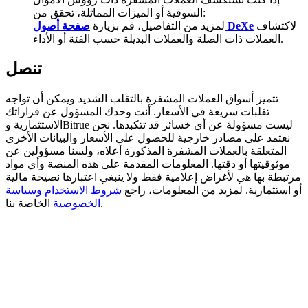
السوقية أو الميزات المماثلة، تحقق من:
BTC Welcome Rewards
لاكتشاف
صفحة أصول DeXe
لمزيد من التفاصيل، قم بزيارة
العملات ذات الصلة والعملات البديلة حسب الفئة أو الأداء.
Deposit & Trade BTC to Share 25000 USDT prize pool!
تنصل
تتميز أسواق العملات المشفرة بالتقلب الشديد ويمكن أن تواجه
Deposit CASHCAT & Win
تقلبات سريعة في الأسعار. أنت وحدك المسؤول عن قراراتك
الاستثمارية وBitrue ليست مسؤولة عن أي خسائر قد تتكبدها. نحن
Share 500000 CASHCAT prize pool
نعتمد على مصادر خارجية للحصول على الأسعار والبيانات الأخرى
المتعلقة بالعملات المشفرة المذكورة أعلاه، ولسنا مسؤولين عن
موثوقيتها أو دقتها. المعلومات المقدمة على هذه المنصة وأي مواد
مرتبطة بها هي لأغراض إعلامية فقط ولا ينبغي اعتبارها نصيحة مالية
Exclusive for BitMart Users
أو استثمارية. لمزيد من المعلومات، راجع
شروط الاستخدام
وسياسة
الخاصة بنا.
الخصوصية
Register & Trade to Win 500,000 USDT
Precious Metals Trading Carnival
Trade Gold & Silver · 33,333 USDT Bonus