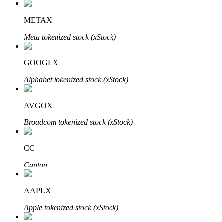
METAX
Meta tokenized stock (xStock)
GOOGLX
الاستثمار التلقائي
Alphabet tokenized stock (xStock)
احصل على أرباح طويلة الأجل وفوائد مرنة
AVGOX
Broadcom tokenized stock (xStock)
CC
Canton
تعلم الستاكينغ
AAPLX
تعرف على كيفية كسب الدخل السلبي
Apple tokenized stock (xStock)