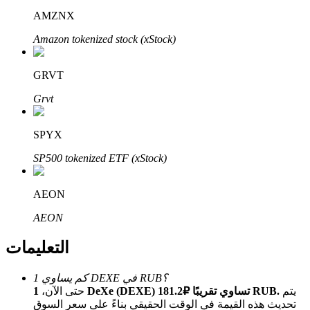
Bitrue
AI
AMZNX
Amazon tokenized stock (xStock)
GRVT
Grvt
شركاء بيترو
SPYX
SP500 tokenized ETF (xStock)
AEON
AEON
التعليمات
شركاء Bitrue
كم يساوي 1 DEXE في RUB؟
تصل العمولات إلى 65٪!
يتم
1 DeXe (DEXE) تساوي تقريبًا ₽181.2 RUB.
حتى الآن،
تحديث هذه القيمة في الوقت الحقيقي بناءً على سعر السوق