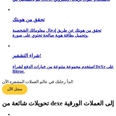
تحقق من هويتك
مرشد
تحقق من هويتك عن طريق إدخال معلوماتك الشخصية
دليل المبتدئين للعقود الآجلة
وتحميل بطاقة هوية صالحة تحتوي على صورة.
شراء التشفير!
استخدم مجموعة متنوعة من خيارات الدفع لشراء DeXe على
Bitrue.
ابدأ رحلتك في عالم العملات المشفرة الآن!
استراتيجيات التداول
سجل الآن
تعلم كيفية البقاء مربحة
تحويلات شائعة من dexe إلى العملات الورقية