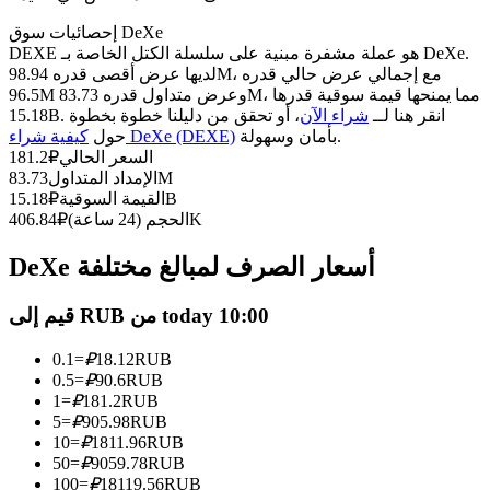
العقود الآجلة USDC
إحصائيات سوق DeXe
العقود الآجلة باستخدام USDC كضمان
DEXE هو عملة مشفرة مبنية على سلسلة الكتل الخاصة بـ DeXe.
لديها عرض أقصى قدره 98.94M، مع إجمالي عرض حالي قدره
96.5M وعرض متداول قدره 83.73M، مما يمنحها قيمة سوقية قدرها
15.18B. انقر هنا لــ
شراء الآن
، أو تحقق من دليلنا خطوة بخطوة
بأمان وسهولة.
كيفية شراء DeXe (DEXE)
حول
السعر الحالي
₽
181.2
83.73M
الإمداد المتداول
15.18B
القيمة السوقية
₽
406.84K
الحجم (24 ساعة)
₽
DeXe أسعار الصرف لمبالغ مختلفة
نسخ التداول
انضم إلى أفضل المتداولين
قيم إلى RUB من today 10:00
0.1
=
₽
18.12
RUB
0.5
=
₽
90.6
RUB
1
=
₽
181.2
RUB
5
=
₽
905.98
RUB
10
=
₽
1811.96
RUB
50
=
₽
9059.78
RUB
100
=
₽
18119.56
RUB