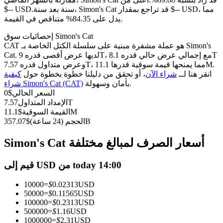
العقود الآجلة USDC
سنة بعد سنة، Simon's Cat قد تراجع بمقدار $-- USD، مما
$-- USD.
العقود الآجلة باستخدام USDC كضمان
يدل على 84.35% متناقص في القيمة.
إحصائيات سوق Simon's Cat
CAT هو عملة مشفرة مبنية على سلسلة الكتل الخاصة بـ Simon's
Cat. لديها عرض أقصى قدره 9T، مع إجمالي عرض حالي قدره 8.1T
وعرض متداول قدره 7.57T، مما يمنحها قيمة سوقية قدرها 11.1M.
انقر هنا لــ
شراء الآن
، أو تحقق من دليلنا خطوة بخطوة حول
كيفية
بأمان وسهولة.
شراء Simon's Cat (CAT)
السعر الحالي
$
0
7.57T
الإمداد المتداول
11.1M
القيمة السوقية
$
نسخ التداول
357.07B
الحجم (24 ساعة)
$
انضم إلى أفضل المتداولين
Simon's Cat أسعار الصرف لمبالغ مختلفة
قيم إلى USD من today 14:00
10000
=
$
0.02313
USD
50000
=
$
0.11565
USD
100000
=
$
0.2313
USD
500000
=
$
1.16
USD
1000000
=
$
2.31
USD