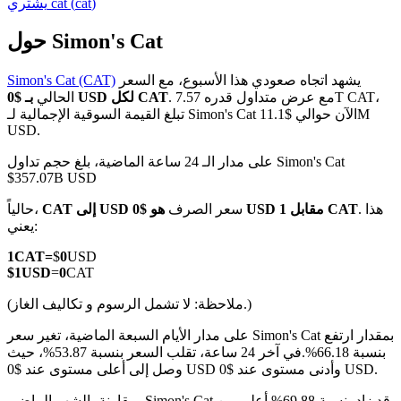
)
cat
(
cat
يشتري
حول Simon's Cat
يشهد اتجاه صعودي هذا الأسبوع، مع السعر
Simon's Cat (CAT)
العقود الآجلة لـ COIN-M
. مع عرض متداول قدره 7.57T CAT،
بـ $0 USD لكل CAT
الحالي
تبلغ القيمة السوقية الإجمالية لـ Simon's Cat الآن حوالي $11.1M
العقود الآجلة للعملات المشفرة
USD.
على مدار الـ 24 ساعة الماضية، بلغ حجم تداول Simon's Cat
$357.07B USD
TradFi
. هذا
هو $0 USD مقابل 1 CAT
سعر الصرف
CAT إلى USD
حالياً،
مشتقات الأسهم والعملات الأجنبية والمعادن الثمينة والسلع
يعني:
1
CAT
=
$
0
USD
$
1
USD
=
0
CAT
(ملاحظة: لا تشمل الرسوم و تكاليف الغاز.)
على مدار الأيام السبعة الماضية، تغير سعر Simon's Cat بمقدار ارتفع
بنسبة 66.18%.
في آخر 24 ساعة، تقلب السعر بنسبة 53.87%، حيث
وصل إلى أعلى مستوى عند $0 USD وأدنى مستوى عند $0 USD.
مقارنة بالشهر الماضي، Simon's Cat قد زاد بنسبة 69.88%.أعلى من