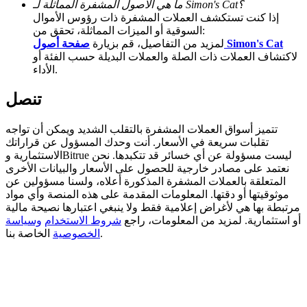
ما هي الأصول المشفرة المماثلة لـ Simon's Cat؟
إذا كنت تستكشف العملات المشفرة ذات رؤوس الأموال
BTC Welcome Rewards
السوقية أو الميزات المماثلة، تحقق من:
صفحة أصول Simon's Cat
لمزيد من التفاصيل، قم بزيارة
Deposit & Trade BTC to Share 25000 USDT prize pool!
لاكتشاف العملات ذات الصلة والعملات البديلة حسب الفئة أو
الأداء.
تنصل
Deposit CASHCAT & Win
Share 500000 CASHCAT prize pool
تتميز أسواق العملات المشفرة بالتقلب الشديد ويمكن أن تواجه
تقلبات سريعة في الأسعار. أنت وحدك المسؤول عن قراراتك
الاستثمارية وBitrue ليست مسؤولة عن أي خسائر قد تتكبدها. نحن
نعتمد على مصادر خارجية للحصول على الأسعار والبيانات الأخرى
المتعلقة بالعملات المشفرة المذكورة أعلاه، ولسنا مسؤولين عن
Exclusive for BitMart Users
موثوقيتها أو دقتها. المعلومات المقدمة على هذه المنصة وأي مواد
مرتبطة بها هي لأغراض إعلامية فقط ولا ينبغي اعتبارها نصيحة مالية
Register & Trade to Win 500,000 USDT
أو استثمارية. لمزيد من المعلومات، راجع
شروط الاستخدام
وسياسة
الخاصة بنا.
الخصوصية
Precious Metals Trading Carnival
Trade Gold & Silver · 33,333 USDT Bonus