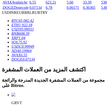
AVAX
Avalanche
6.55
623.21
5.66
33.39
538
DOGE
Dogecoin
0.07134
6.78
0.06171
0.36365
5.8
USD
INR
EUR
BRL
RUB
TRY
BTC
65,082.42
ETH
1,922.18
عمليات احتجاز BTR
USDT
0.99933
BNB
608.39
استثمارات حصرية لحاملي BTR
XRP
1.04
SOL
75.92
USDC
0.99949
ADA
0.19964
AVAX
6.55
DOGE
0.07134
اكتشف المزيد من العملات المشفرة
مجموعة من العملات المشفرة الجديدة المدرجة والرائجة
القروض
.
Bitrue
على
خدمة الاقتراض المدعومة بالعملات المشفرة
GRVT