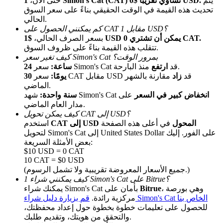
يتم
1 Simon's Cat (CAT) تساوي تقريبًا $0 USD.
حتى الآن،
تحديث هذه القيمة في الوقت الحقيقي بناءً على سعر السوق
الحالي.
كم يمكنني الحصول على CAT مقابل 1 USD؟
$1 USD يمكن أن تشتري 0 CAT.
بسعر الصرف الحالي،
تتقلب هذه القيمة بناءً على ظروف السوق.
كيف تغير سعر Simon's Cat بمرور الوقت؟
منذ البارحة.
سعر Simon's Cat قد
ارتفع
24 ساعة:
سعر CAT مقابل USD قد
زاد
مقارنة بالشهر
30 يومًا:
الماضي.
الإحالة
انخفاض كبير في السعر
على
شهد Simon's Cat
سنة واحدة:
قم بدعوة صديق لتحصل على مكافآت نقدية
مدار العام الماضي.
كيف يمكن تحويل CAT إلى USD؟
BTC Welcome Rewards
CAT إلى USD المحول
في أعلى هذه الصفحة
استخدم
لتحويل Simon's Cat إلى United States Dollar على الفور. إليك
بعض الأمثلة السريعة:
$10 USD = 0 CAT
10 CAT = $0 USD
(جميع الأسعار المعروضة تقريبية ولا تشمل الرسوم.)
كيف يمكنني شراء 1 Simon's Cat على Bitrue؟
، وهي بورصة
Bitrue
يمكنك شراء Simon's Cat بأمان على
قم بزيارة دليل شراء Simon's Cat الخاص بنا
مركزية رائدة.
للحصول على تعليمات خطوة بخطوة حول إعداد محفظتك،
والتحقق من هويتك، وتقديم طلبك.