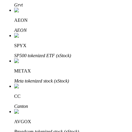
Grvt
AEON
AEON
الاستثمار التلقائي
SPYX
احصل على أرباح طويلة الأجل وفوائد مرنة
SP500 tokenized ETF (xStock)
METAX
Meta tokenized stock (xStock)
CC
Canton
تعلم الستاكينغ
AVGOX
تعرف على كيفية كسب الدخل السلبي
Broadcom tokenized stock (xStock)