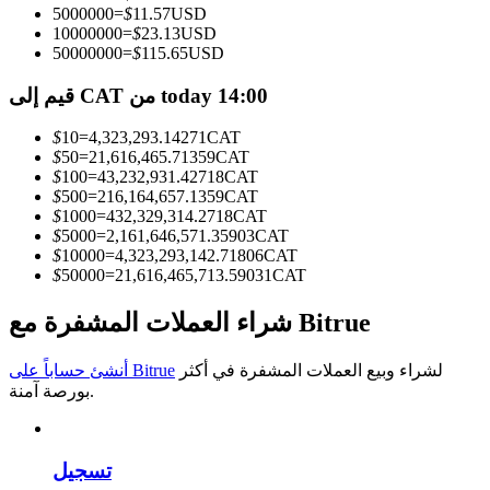
5000000
=
$
11.57
USD
10000000
=
$
23.13
USD
كن متداول نسخ
50000000
=
$
115.65
USD
استمتع بتقاسم الأرباح وعمولات نسخ التداول
قيم إلى CAT من today 14:00
$
10
=
4,323,293.14271
CAT
$
50
=
21,616,465.71359
CAT
$
100
=
43,232,931.42718
CAT
$
500
=
216,164,657.1359
CAT
$
1000
=
432,329,314.2718
CAT
$
5000
=
2,161,646,571.35903
CAT
$
10000
=
4,323,293,142.71806
CAT
$
50000
=
21,616,465,713.59031
CAT
معلومة
شراء العملات المشفرة مع Bitrue
تحليل البيانات الضخمة بما في ذلك المعلومات التجارية، وما
إلى ذلك.
لشراء وبيع العملات المشفرة في أكثر
أنشئ حساباً على Bitrue
بورصة آمنة.
تسجيل