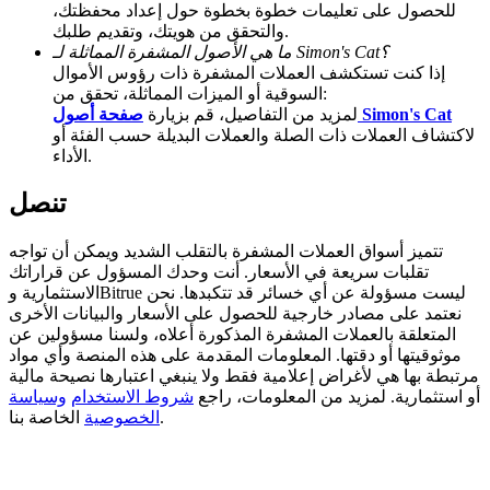
للحصول على تعليمات خطوة بخطوة حول إعداد محفظتك،
والتحقق من هويتك، وتقديم طلبك.
Deposit CASHCAT & Win
ما هي الأصول المشفرة المماثلة لـ Simon's Cat؟
إذا كنت تستكشف العملات المشفرة ذات رؤوس الأموال
Share 500000 CASHCAT prize pool
السوقية أو الميزات المماثلة، تحقق من:
صفحة أصول Simon's Cat
لمزيد من التفاصيل، قم بزيارة
لاكتشاف العملات ذات الصلة والعملات البديلة حسب الفئة أو
الأداء.
Exclusive for BitMart Users
تنصل
Register & Trade to Win 500,000 USDT
تتميز أسواق العملات المشفرة بالتقلب الشديد ويمكن أن تواجه
تقلبات سريعة في الأسعار. أنت وحدك المسؤول عن قراراتك
الاستثمارية وBitrue ليست مسؤولة عن أي خسائر قد تتكبدها. نحن
Precious Metals Trading Carnival
نعتمد على مصادر خارجية للحصول على الأسعار والبيانات الأخرى
المتعلقة بالعملات المشفرة المذكورة أعلاه، ولسنا مسؤولين عن
Trade Gold & Silver · 33,333 USDT Bonus
موثوقيتها أو دقتها. المعلومات المقدمة على هذه المنصة وأي مواد
مرتبطة بها هي لأغراض إعلامية فقط ولا ينبغي اعتبارها نصيحة مالية
أو استثمارية. لمزيد من المعلومات، راجع
شروط الاستخدام
وسياسة
الخاصة بنا.
الخصوصية
USDT New User Exclusive 10% APR
USDT Flexible Staking | Daily Rewards