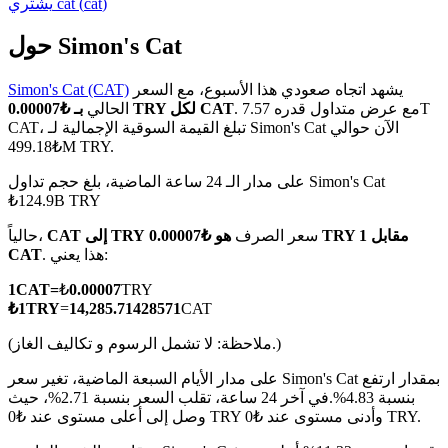
)
cat
(
cat
يشتري
حول Simon's Cat
يشهد اتجاه صعودي هذا الأسبوع، مع السعر
Simon's Cat (CAT)
العقود الآجلة لـ COIN-M
. مع عرض متداول قدره 7.57T
بـ ₺0.00007 TRY لكل CAT
الحالي
CAT، تبلغ القيمة السوقية الإجمالية لـ Simon's Cat الآن حوالي
العقود الآجلة للعملات المشفرة
₺499.18M TRY.
على مدار الـ 24 ساعة الماضية، بلغ حجم تداول Simon's Cat
₺124.9B TRY
TradFi
سعر الصرف
هو ₺0.00007 TRY مقابل 1
CAT إلى TRY
حالياً،
مشتقات الأسهم والعملات الأجنبية والمعادن الثمينة والسلع
. هذا يعني:
CAT
1
CAT
=
₺
0.00007
TRY
₺
1
TRY
=
14,285.71428571
CAT
(ملاحظة: لا تشمل الرسوم و تكاليف الغاز.)
على مدار الأيام السبعة الماضية، تغير سعر Simon's Cat بمقدار ارتفع
بنسبة 4.83%.
في آخر 24 ساعة، تقلب السعر بنسبة 2.71%، حيث
وصل إلى أعلى مستوى عند ₺0 TRY وأدنى مستوى عند ₺0 TRY.