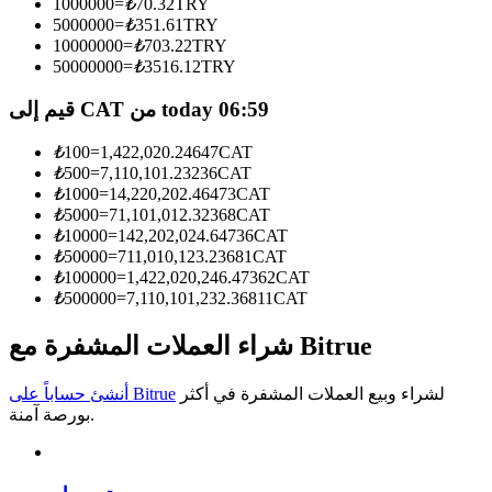
1000000
=
₺
70.32
TRY
5000000
=
₺
351.61
TRY
كن متداول نسخ
10000000
=
₺
703.22
TRY
50000000
=
₺
3516.12
TRY
استمتع بتقاسم الأرباح وعمولات نسخ التداول
قيم إلى CAT من today 06:59
₺
100
=
1,422,020.24647
CAT
₺
500
=
7,110,101.23236
CAT
₺
1000
=
14,220,202.46473
CAT
₺
5000
=
71,101,012.32368
CAT
₺
10000
=
142,202,024.64736
CAT
₺
50000
=
711,010,123.23681
CAT
₺
100000
=
1,422,020,246.47362
CAT
₺
500000
=
7,110,101,232.36811
CAT
معلومة
تحليل البيانات الضخمة بما في ذلك المعلومات التجارية، وما
شراء العملات المشفرة مع Bitrue
إلى ذلك.
لشراء وبيع العملات المشفرة في أكثر
أنشئ حساباً على Bitrue
بورصة آمنة.