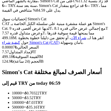
العقود الآجلة USDC
مقارنة بالشهر الماضي، Simon's Cat قد زاد بنسبة 11.32%.أعلى من
سنة بعد سنة، Simon's Cat قد تراجع بمقدار ₺-- TRY، مما
₺-- TRY.
العقود الآجلة باستخدام USDC كضمان
يدل على 84.59% متناقص في القيمة.
إحصائيات سوق Simon's Cat
CAT هو عملة مشفرة مبنية على سلسلة الكتل الخاصة بـ Simon's
Cat. لديها عرض أقصى قدره 9T، مع إجمالي عرض حالي قدره 8.1T
وعرض متداول قدره 7.57T، مما يمنحها قيمة سوقية قدرها
499.18M. انقر هنا لــ
شراء الآن
، أو تحقق من دليلنا خطوة بخطوة
بأمان وسهولة.
كيفية شراء Simon's Cat (CAT)
حول
السعر الحالي
₺
0.00007
7.57T
الإمداد المتداول
499.18M
القيمة السوقية
₺
نسخ التداول
124.9B
الحجم (24 ساعة)
₺
انضم إلى أفضل المتداولين
Simon's Cat أسعار الصرف لمبالغ مختلفة
قيم إلى TRY من today 06:59
10000
=
₺
0.70322
TRY
50000
=
₺
3.52
TRY
100000
=
₺
7.03
TRY
500000
=
₺
35.16
TRY