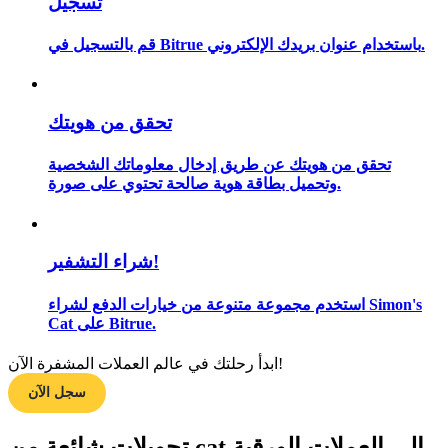
تسجيل
قم بالتسجيل في Bitrue باستخدام عنوان بريدك الإلكتروني.
مرشد
دليل المبتدئين للعقود الآجلة
تحقق من هويتك
تحقق من هويتك عن طريق إدخال معلوماتك الشخصية
وتحميل بطاقة هوية صالحة تحتوي على صورة.
شراء التشفير!
استخدم مجموعة متنوعة من خيارات الدفع لشراء Simon's
Cat على Bitrue.
استراتيجيات التداول
تعلم كيفية البقاء مربحة
ابدأ رحلتك في عالم العملات المشفرة الآن!
سجل الآن
تحويلات شائعة من cat إلى العملات الورقية