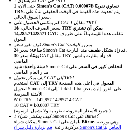
كم يساوي 1 CAT في TRY؟
حتى الآن،
1 Simon's Cat (CAT) تساوي تقريبًا ₺0.00007
يتم تحديث هذه القيمة في الوقت الحقيقي بناءً على
TRY.
سعر السوق الحالي.
كم يمكنني الحصول على CAT مقابل 1 TRY؟
بسعر الصرف الحالي،
₺1 TRY يمكن أن تشتري
تتقلب هذه القيمة بناءً على ظروف
14,285.71428571 CAT.
السوق.
كيف تغير سعر Simon's Cat بمرور الوقت؟
الإحالة
منذ البارحة.
سعر Simon's Cat قد
زاد بشكل طفيف
24 ساعة:
سعر CAT مقابل TRY قد
زاد
مقارنة بالشهر
30 يومًا:
قم بدعوة صديق لتحصل على مكافآت نقدية
الماضي.
انخفاض كبير في السعر
على
شهد Simon's Cat
سنة واحدة:
Deposit CASHCAT & Win
مدار العام الماضي.
كيف يمكن تحويل CAT إلى TRY؟
CAT إلى TRY المحول
في أعلى هذه الصفحة
استخدم
لتحويل Simon's Cat إلى Turkish Lira على الفور. إليك بعض
الأمثلة السريعة:
₺10 TRY = 142,857.14285714 CAT
10 CAT = ₺0.0007 TRY
(جميع الأسعار المعروضة تقريبية ولا تشمل الرسوم.)
كيف يمكنني شراء 1 Simon's Cat على Bitrue؟
، وهي بورصة
Bitrue
يمكنك شراء Simon's Cat بأمان على
قم بزيارة دليل شراء Simon's Cat الخاص بنا
مركزية رائدة.