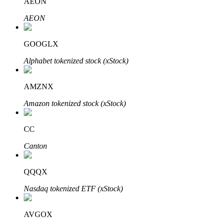
AEON
AEON
GOOGLX
Alphabet tokenized stock (xStock)
الاستثمار التلقائي
AMZNX
احصل على أرباح طويلة الأجل وفوائد مرنة
Amazon tokenized stock (xStock)
CC
Canton
QQQX
Nasdaq tokenized ETF (xStock)
تعلم الستاكينغ
تعرف على كيفية كسب الدخل السلبي
AVGOX