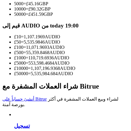
5000
=
£
45.16
GBP
10000
=
£
90.32
GBP
كن متداول نسخ
50000
=
£
451.59
GBP
استمتع بتقاسم الأرباح وعمولات نسخ التداول
قيم إلى AUDIO من today 19:00
£
10
=
1,107.1969
AUDIO
£
50
=
5,535.9846
AUDIO
£
100
=
11,071.9693
AUDIO
£
500
=
55,359.8468
AUDIO
£
1000
=
110,719.6936
AUDIO
£
5000
=
553,598.4684
AUDIO
£
10000
=
1,107,196.9368
AUDIO
£
50000
=
5,535,984.684
AUDIO
معلومة
شراء العملات المشفرة مع Bitrue
تحليل البيانات الضخمة بما في ذلك المعلومات التجارية، وما
إلى ذلك.
لشراء وبيع العملات المشفرة في أكثر
أنشئ حساباً على Bitrue
بورصة آمنة.
تسجيل