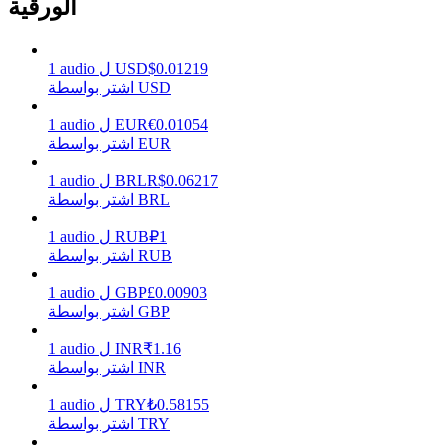
الورقية
0.01219
$
USD
ل
audio
1
يكسب
اشتر بواسطة USD
0.01054
€
EUR
ل
audio
1
اشتر بواسطة EUR
0.06217
R$
BRL
ل
audio
1
اشتر بواسطة BRL
1
₽
RUB
ل
audio
1
اشتر بواسطة RUB
خنزير الطاقة
0.00903
£
GBP
ل
audio
1
اشتر بواسطة GBP
احصل على مكافآت تنافسية يوميًا
1.16
₹
INR
ل
audio
1
اشتر بواسطة INR
0.58155
₺
TRY
ل
audio
1
اشتر بواسطة TRY