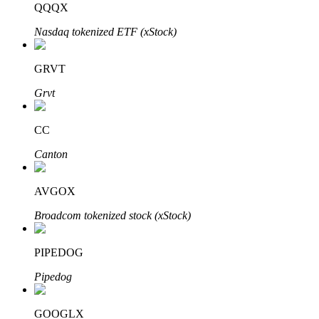
QQQX
Nasdaq tokenized ETF (xStock)
GRVT
Grvt
الاستثمار التلقائي
احصل على أرباح طويلة الأجل وفوائد مرنة
CC
Canton
AVGOX
Broadcom tokenized stock (xStock)
PIPEDOG
تعلم الستاكينغ
Pipedog
تعرف على كيفية كسب الدخل السلبي
GOOGLX