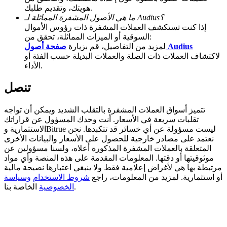
هويتك، وتقديم طلبك.
BTC Welcome Rewards
ما هي الأصول المشفرة المماثلة لـ Audius؟
إذا كنت تستكشف العملات المشفرة ذات رؤوس الأموال
Deposit & Trade BTC to Share 25000 USDT prize pool!
السوقية أو الميزات المماثلة، تحقق من:
صفحة أصول Audius
لمزيد من التفاصيل، قم بزيارة
لاكتشاف العملات ذات الصلة والعملات البديلة حسب الفئة أو
الأداء.
Deposit CASHCAT & Win
تنصل
Share 500000 CASHCAT prize pool
تتميز أسواق العملات المشفرة بالتقلب الشديد ويمكن أن تواجه
تقلبات سريعة في الأسعار. أنت وحدك المسؤول عن قراراتك
الاستثمارية وBitrue ليست مسؤولة عن أي خسائر قد تتكبدها. نحن
Exclusive for BitMart Users
نعتمد على مصادر خارجية للحصول على الأسعار والبيانات الأخرى
المتعلقة بالعملات المشفرة المذكورة أعلاه، ولسنا مسؤولين عن
Register & Trade to Win 500,000 USDT
موثوقيتها أو دقتها. المعلومات المقدمة على هذه المنصة وأي مواد
مرتبطة بها هي لأغراض إعلامية فقط ولا ينبغي اعتبارها نصيحة مالية
أو استثمارية. لمزيد من المعلومات، راجع
شروط الاستخدام
وسياسة
الخاصة بنا.
الخصوصية
Precious Metals Trading Carnival
Trade Gold & Silver · 33,333 USDT Bonus