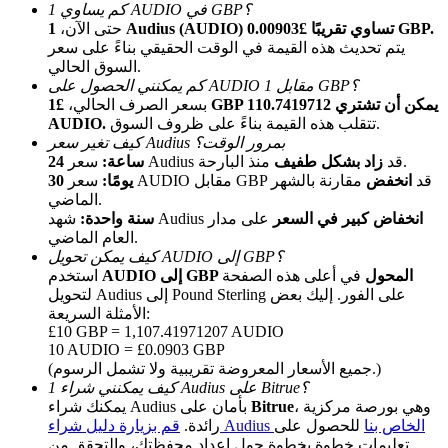
كم يساوي 1 AUDIO في GBP؟
1 Audius (AUDIO) تساوي تقريبًا £0.00903 GBP.
حتى الآن،
يتم تحديث هذه القيمة في الوقت الحقيقي بناءً على سعر
السوق الحالي.
كم يمكنني الحصول على AUDIO مقابل 1 GBP؟
بسعر الصرف الحالي،
£1 GBP يمكن أن تشتري 110.7419712
تتقلب هذه القيمة بناءً على ظروف السوق.
AUDIO.
كيف تغير سعر Audius بمرور الوقت؟
منذ البارحة.
سعر Audius قد
زاد بشكل طفيف
24 ساعة:
الإحالة
سعر AUDIO مقابل GBP قد
انخفض
مقارنة بالشهر
30 يومًا:
الماضي.
قم بدعوة صديق لتحصل على مكافآت نقدية
انخفاض كبير في السعر
على مدار
شهد Audius
سنة واحدة:
العام الماضي.
BTC Welcome Rewards
كيف يمكن تحويل AUDIO إلى GBP؟
AUDIO إلى GBP المحول
في أعلى هذه الصفحة
استخدم
لتحويل Audius إلى Pound Sterling على الفور. إليك بعض
الأمثلة السريعة:
£10 GBP = 1,107.41971207 AUDIO
10 AUDIO = £0.0903 GBP
(جميع الأسعار المعروضة تقريبية ولا تشمل الرسوم.)
كيف يمكنني شراء 1 Audius على Bitrue؟
، وهي بورصة مركزية
Bitrue
يمكنك شراء Audius بأمان على
قم بزيارة دليل شراء Audius الخاص بنا
للحصول على
رائدة.
تعليمات خطوة بخطوة حول إعداد محفظتك، والتحقق من