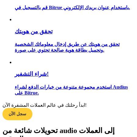
قم بالتسجيل في Bitrue باستخدام عنوان بريدك الإلكتروني.
مرشد
تحقق من هويتك
دليل المبتدئين للعقود الآجلة
تحقق من هويتك عن طريق إدخال معلوماتك الشخصية
وتحميل بطاقة هوية صالحة تحتوي على صورة.
شراء التشفير!
استخدم مجموعة متنوعة من خيارات الدفع لشراء Audius
على Bitrue.
استراتيجيات التداول
ابدأ رحلتك في عالم العملات المشفرة الآن!
تعلم كيفية البقاء مربحة
سجل الآن
تحويلات شائعة من audio إلى العملات