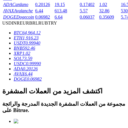
ADA
Cardano
0.20126
19.15
0.17402
1.02
16.
AVAX
Avalanche
6.44
613.48
5.57
32.86
530
DOGE
Dogecoin
0.06982
6.64
0.06037
0.35609
5.7
USD
INR
EUR
BRL
RUB
TRY
عمليات احتجاز BTR
BTC
64,964.12
ETH
1,916.23
استثمارات حصرية لحاملي BTR
USDT
0.99940
BNB
592.46
XRP
1.02
SOL
73.59
USDC
0.99990
ADA
0.20126
AVAX
6.44
DOGE
0.06982
اكتشف المزيد من العملات المشفرة
القروض
مجموعة من العملات المشفرة الجديدة المدرجة والرائجة
.
Bitrue
على
خدمة الاقتراض المدعومة بالعملات المشفرة