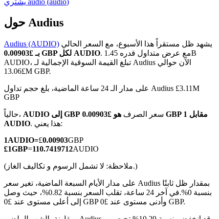
)
audio
(
audio
يشتري
حول Audius
يشهد ظل مستقراً هذا الأسبوع، مع السعر الحالي
Audius (AUDIO)
العقود الآجلة لـ COIN-M
. مع عرض متداول قدره 1.45B
بـ £0.00903 GBP لكل AUDIO
AUDIO، تبلغ القيمة السوقية الإجمالية لـ Audius الآن حوالي
العقود الآجلة للعملات المشفرة
£13.06M GBP.
على مدار الـ 24 ساعة الماضية، بلغ حجم تداول Audius £3.11M
GBP
TradFi
سعر الصرف
هو £0.00903 GBP مقابل 1
AUDIO إلى GBP
حالياً،
مشتقات الأسهم والعملات الأجنبية والمعادن الثمينة والسلع
. هذا يعني:
AUDIO
1
AUDIO
=
£
0.00903
GBP
£
1
GBP
=
110.7419712
AUDIO
(ملاحظة: لا تشمل الرسوم و تكاليف الغاز.)
على مدار الأيام السبعة الماضية، تغير سعر Audius بمقدار ظل ثابتًا
بنسبة 0%.
في آخر 24 ساعة، تقلب السعر بنسبة 0.82%، حيث وصل
إلى أعلى مستوى عند £0 GBP وأدنى مستوى عند £0 GBP.
مقارنة بالشهر الماضي، Audius قد انخفض بنسبة 10.29%.تحت من