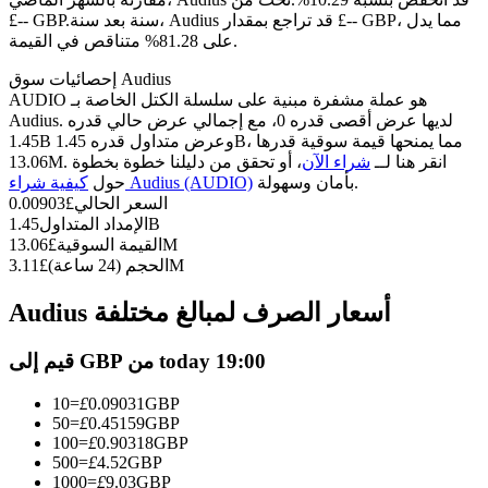
العقود الآجلة USDC
سنة بعد سنة، Audius قد تراجع بمقدار £-- GBP، مما يدل
£-- GBP.
العقود الآجلة باستخدام USDC كضمان
على 81.28% متناقص في القيمة.
إحصائيات سوق Audius
AUDIO هو عملة مشفرة مبنية على سلسلة الكتل الخاصة بـ
Audius. لديها عرض أقصى قدره 0، مع إجمالي عرض حالي قدره
1.45B وعرض متداول قدره 1.45B، مما يمنحها قيمة سوقية قدرها
13.06M. انقر هنا لــ
شراء الآن
، أو تحقق من دليلنا خطوة بخطوة
بأمان وسهولة.
كيفية شراء Audius (AUDIO)
حول
السعر الحالي
£
0.00903
1.45B
الإمداد المتداول
13.06M
القيمة السوقية
£
نسخ التداول
3.11M
الحجم (24 ساعة)
£
انضم إلى أفضل المتداولين
Audius أسعار الصرف لمبالغ مختلفة
قيم إلى GBP من today 19:00
10
=
£
0.09031
GBP
50
=
£
0.45159
GBP
100
=
£
0.90318
GBP
500
=
£
4.52
GBP
1000
=
£
9.03
GBP