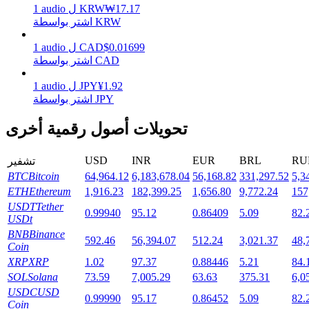
17.17
₩
KRW
ل
audio
1
اشتر بواسطة KRW
0.01699
$
CAD
ل
audio
1
التوقيع المساحي
اشتر بواسطة CAD
عوائد عالية والوصول الفوري
1.92
¥
JPY
ل
audio
1
اشتر بواسطة JPY
تحويلات أصول رقمية أخرى
USD
INR
EUR
BRL
RU
تشفير
BTC
Bitcoin
64,964.12
6,183,678.04
56,168.82
331,297.52
5,3
ETH
Ethereum
1,916.23
182,399.25
1,656.80
9,772.24
157
USDT
Tether
0.99940
95.12
0.86409
5.09
82.
USDt
Launchpool
BNB
Binance
592.46
56,394.07
512.24
3,021.37
48,
الرهان المرن لكسب العملات الرقمية الشهيرة
Coin
XRP
XRP
1.02
97.37
0.88446
5.21
84.
SOL
Solana
73.59
7,005.29
63.63
375.31
6,0
USDC
USD
0.99990
95.17
0.86452
5.09
82.
Coin