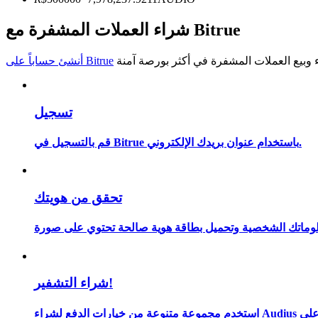
كن متداول نسخ
شراء العملات المشفرة مع Bitrue
استمتع بتقاسم الأرباح وعمولات نسخ التداول
أنشئ حساباً على Bitrue
تسجيل
قم بالتسجيل في Bitrue باستخدام عنوان بريدك الإلكتروني.
معلومة
تحقق من هويتك
شراء التشفير!