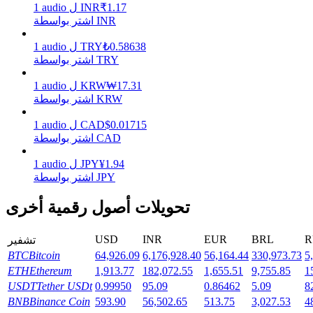
1.17
₹
INR
ل
audio
1
اشتر بواسطة INR
يكسب
0.58638
₺
TRY
ل
audio
1
اشتر بواسطة TRY
17.31
₩
KRW
ل
audio
1
اشتر بواسطة KRW
0.01715
$
CAD
ل
audio
1
اشتر بواسطة CAD
1.94
¥
JPY
ل
audio
1
اشتر بواسطة JPY
خنزير الطاقة
تحويلات أصول رقمية أخرى
احصل على مكافآت تنافسية يوميًا
USD
INR
EUR
BRL
R
تشفير
BTC
Bitcoin
64,926.09
6,176,928.40
56,164.44
330,973.73
5
ETH
Ethereum
1,913.77
182,072.55
1,655.51
9,755.85
1
USDT
Tether USDt
0.99950
95.09
0.86462
5.09
8
BNB
Binance Coin
593.90
56,502.65
513.75
3,027.53
4