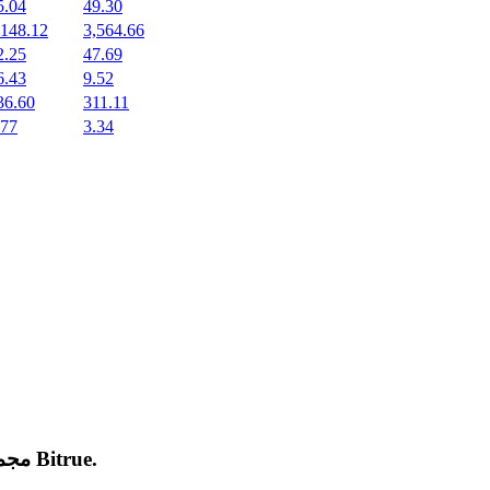
5.04
49.30
,148.12
3,564.66
2.25
47.69
6.43
9.52
36.60
311.11
.77
3.34
.
Bitrue
مجموعة من العملات المشفرة الجديدة المدرجة والرائجة على