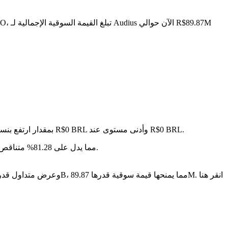
في آخر 24 ساعة، تقلب السعر بنسبة 0.81%، حيث وصل إلى أعلى مستوى عند R$0 BRL وأدنى مستوى عند R$0 BRL.
على مدار الأيام السبعة الماضية، تغير سعر Audius بمقدار ارتفع بن
سنة بعد سنة، Audius قد تراجع بمقدار R$-- BRL، مما يدل على 81.28% متناقص في القيمة.