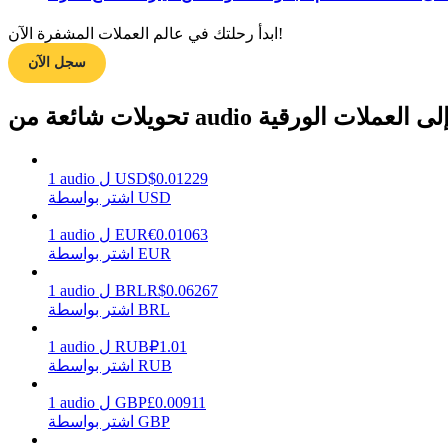
ابدأ رحلتك في عالم العملات المشفرة الآن!
سجل الآن
مرشد
دليل المبتدئين للعقود الآجلة
حويلات شائعة من audio إلى العملات الورقية
0.01229
$
USD
ل
audio
1
اشتر بواسطة USD
0.01063
€
EUR
ل
audio
1
اشتر بواسطة EUR
0.06267
R$
BRL
ل
audio
1
استراتيجيات التداول
اشتر بواسطة BRL
تعلم كيفية البقاء مربحة
1.01
₽
RUB
ل
audio
1
اشتر بواسطة RUB
0.00911
£
GBP
ل
audio
1
اشتر بواسطة GBP