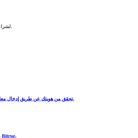
لشراء وبيع العملات المشفرة في أكثر بورصة آمنة.
تحليل البيانات الضخمة بما في ذلك المعلومات التجارية، وما إلى ذلك.
تحقق من هويتك عن طريق إدخال معلوماتك الشخصية وتحميل بطاقة هوية صالحة تحتوي على صورة.
استخدم مجموعة متنوعة من خيارات الدفع لشراء Audius على Bitrue.