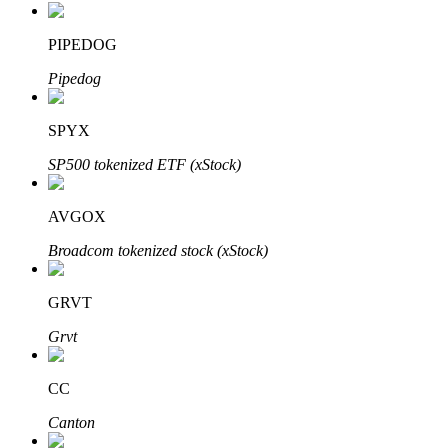
PIPEDOG
Pipedog
عمليات احتجاز BTR
استثمارات حصرية لحاملي BTR
SPYX
SP500 tokenized ETF (xStock)
AVGOX
Broadcom tokenized stock (xStock)
GRVT
القروض
Grvt
خدمة الاقتراض المدعومة بالعملات المشفرة
CC
Canton