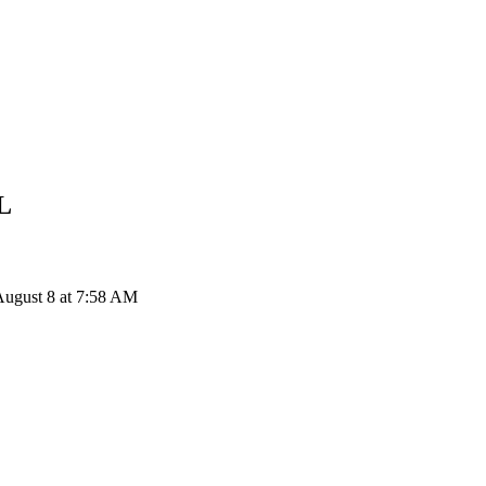
L
AUDIO إلى BRL: 1 Audius يتحول إلى R$0.06267 BRL اعتباراً من  8 at 7:58 AM