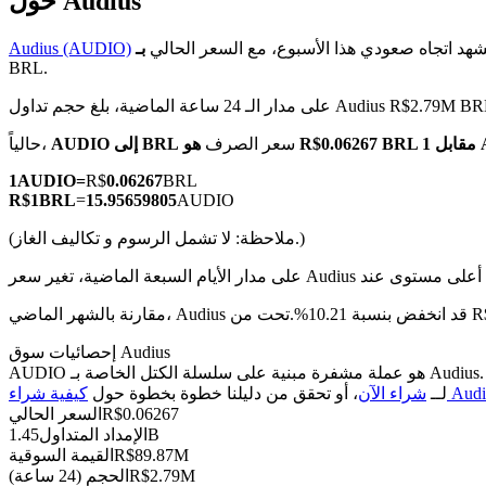
حول Audius
شهد اتجاه صعودي هذا الأسبوع، مع السعر الحالي
Audius (AUDIO)
BRL.
مدار الـ 24 ساعة الماضية، بلغ حجم تداول Audius R$2.79M BRL
العقود الآجلة لـ COIN-M
AUDI
سعر الصرف
AUDIO إلى BRL
حالياً،
العقود الآجلة للعملات المشفرة
1
AUDIO
=
R$
0.06267
BRL
R$
1
BRL
=
15.95659805
AUDIO
TradFi
(ملاحظة: لا تشمل الرسوم و تكاليف الغاز.)
مشتقات الأسهم والعملات الأجنبية والمعادن الثمينة والسلع
حت من R$-- BRL.
إحصائيات سوق Audius
AUDIO هو عملة مشفرة مبنية على سلسلة الكتل الخاصة بـ Audius. لديها عرض أقصى قدره 0، مع إجمالي عرض حالي قدره 1.45B وعرض متداول قدره 1.45B، مما يمنحها قيمة سوقية قدرها 89.87M. انقر هنا
Audius)
لــ
شراء الآن
، أو تحقق من دليلنا خطوة بخطوة حول
0.06267
R$
السعر الحالي
1.45B
الإمداد المتداول
89.87M
R$
القيمة السوقية
2.79M
R$
الحجم (24 ساعة)