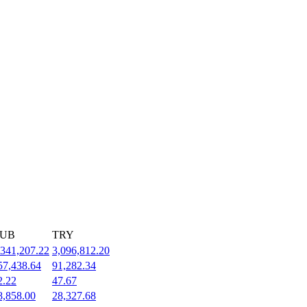
UB
TRY
,341,207.22
3,096,812.20
57,438.64
91,282.34
2.22
47.67
8,858.00
28,327.68