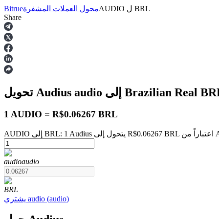
BRL
ل
AUDIO
محول العملات المشفرة
Bitrue
Share
العقود الآجلة
BR
إلى Brazilian Real
audio
تحويل Audius
1 AUDIO = R$0.06267 BRL
August
العقود الآجلة USDT
audio
audio
العقود الآجلة باستخدام USDT كضمان
BRL
)
audio
(
audio
يشتري