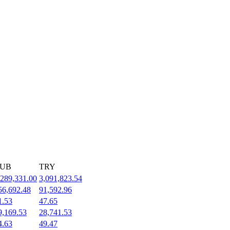
UB
TRY
,289,331.00
3,091,823.54
56,692.48
91,592.96
1.53
47.65
9,169.53
28,741.53
4.63
49.47