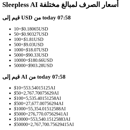
العقود الآجلة USDC
Sleepless AI أسعار الصرف لمبالغ مختلفة
العقود الآجلة باستخدام USDC كضمان
قيم إلى USD من today 07:58
10
=
$
0.18065
USD
50
=
$
0.90327
USD
100
=
$
1.81
USD
500
=
$
9.03
USD
1000
=
$
18.07
USD
5000
=
$
90.33
USD
10000
=
$
180.66
USD
50000
=
$
903.28
USD
نسخ التداول
قيم إلى AI من today 07:58
انضم إلى أفضل المتداولين
$
10
=
553.54015125
AI
$
50
=
2,767.70075629
AI
$
100
=
5,535.40151258
AI
$
500
=
27,677.00756294
AI
$
1000
=
55,354.01512588
AI
$
5000
=
276,770.07562941
AI
$
10000
=
553,540.15125883
AI
$
50000
=
2,767,700.75629415
AI