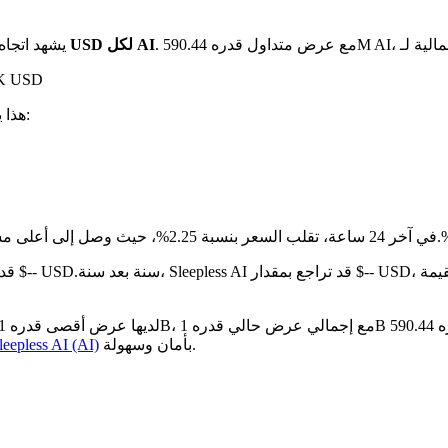
بـ $0.01806 USD لكل AI
يشهد اتجاه
على مدار الـ 24 
. هذا يعني:
مقارنة بالشهر الماضي، Sleepless AI قد انخفض بنسبة 12.56%.تحت من $-- USD.
بأمان وسهولة.
كيفية شراء eepless AI (AI