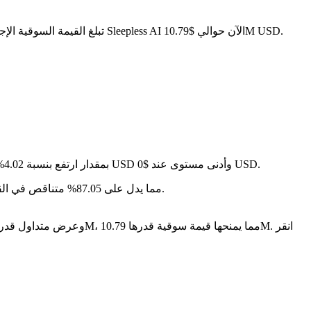
. مع عرض متداول قدره 590.44M AI، تبلغ القيمة السوقية الإجمالية لـ Sleepless AI الآن حوالي $10.79M USD.
في آخر 24 ساعة، تقلب السعر بنسبة 2.25%، حيث وصل إلى أعلى مستوى عند $0 USD وأدنى مستوى عند $0 USD.
على مدار الأيام السبعة الماضية، تغير سعر Sleepless AI بمقدار ارتفع بنسبة 4.02%.
سنة بعد سنة، Sleepless AI قد تراجع بمقدار $-- USD، مما يدل على 87.05% متناقص في القيمة.