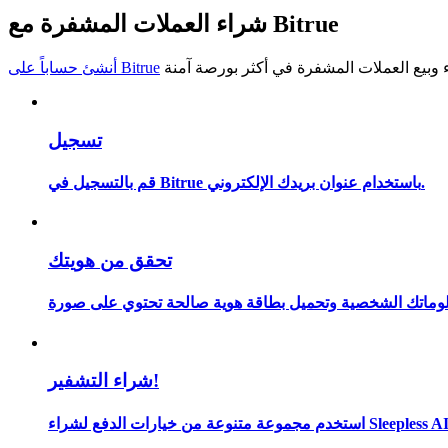
شراء العملات المشفرة مع Bitrue
كن متداول نسخ
استمتع بتقاسم الأرباح وعمولات نسخ التداول
أنشئ حساباً على Bitrue
تسجيل
قم بالتسجيل في Bitrue باستخدام عنوان بريدك الإلكتروني.
تحقق من هويتك
معلومة
شراء التشفير!