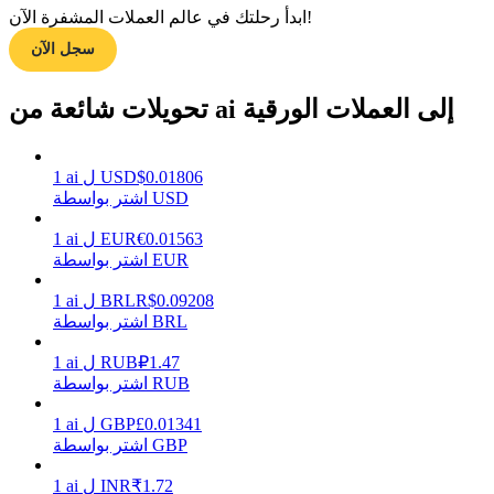
ابدأ رحلتك في عالم العملات المشفرة الآن!
سجل الآن
مرشد
تحويلات شائعة من ai إلى العملات الورقية
دليل المبتدئين للعقود الآجلة
0.01806
$
USD
ل
ai
1
اشتر بواسطة USD
0.01563
€
EUR
ل
ai
1
اشتر بواسطة EUR
0.09208
R$
BRL
ل
ai
1
اشتر بواسطة BRL
استراتيجيات التداول
1.47
₽
RUB
ل
ai
1
تعلم كيفية البقاء مربحة
اشتر بواسطة RUB
0.01341
£
GBP
ل
ai
1
اشتر بواسطة GBP
1.72
₹
INR
ل
ai
1