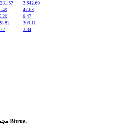
,231.57
3,642.60
1.49
47.63
6.20
9.47
28.82
309.11
.72
3.34
.
Bitrue
مجموعة من العملات المشفرة الجديدة المدرجة والرائجة على