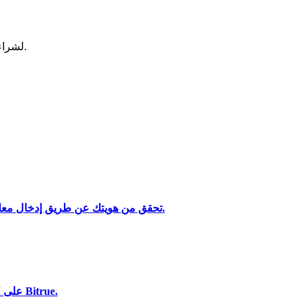
لشراء وبيع العملات المشفرة في أكثر بورصة آمنة.
تحقق من هويتك عن طريق إدخال معلوماتك الشخصية وتحميل بطاقة هوية صالحة تحتوي على صورة.
تحليل البيانات الضخمة بما في ذلك المعلومات التجارية، وما إلى ذلك.
استخدم مجموعة متنوعة من خيارات الدفع لشراء Sleepless AI على Bitrue.