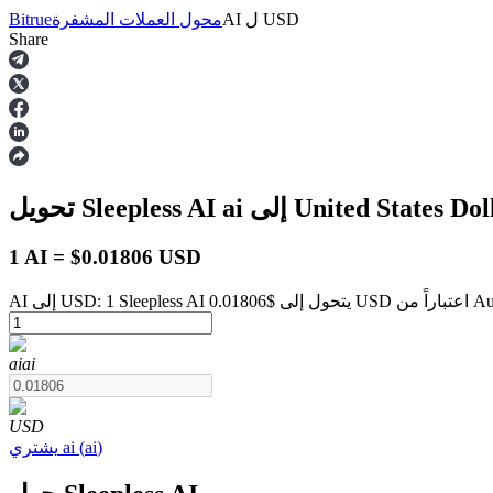
USD
ل
AI
محول العملات المشفرة
Bitrue
Share
العقود الآجلة
United States Dollar
ai
تحويل Sleepless AI
1 AI = $0.01806 USD
August 9 at 
العقود الآجلة USDT
ai
ai
العقود الآجلة باستخدام USDT كضمان
USD
)
ai
(
ai
يشتري