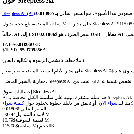
حول Sleepless AI
 صعودي هذا الأسبوع، مع السعر الحالي
Sleepless AI (AI)
ساعة الماضية، بلغ حجم تداول Sleepless AI $115.08K USD
العقود الآجلة لـ COIN-M
هو $0.01806 USD مقابل 1 AI
سعر الصرف
AI إلى USD
حالياً،
العقود الآجلة للعملات المشفرة
1
AI
=
$
0.01806
USD
$
1
USD
=
55.3709856
AI
(ملاحظة: لا تشمل الرسوم و تكاليف الغاز.)
TradFi
مشتقات الأسهم والعملات الأجنبية والمعادن الثمينة والسلع
إحصائيات سوق Sleepless AI
AI هو عملة مشفرة مبنية على سلسلة الكتل الخاصة بـ Sleepless AI. لديها عرض أقصى قدره 1B، مع إجمالي عرض حالي قدره 1B وعرض متداول قدره 590.44M، مما يمنحها قيمة سوقية قدرها 10.79M. انقر
Sl)
هنا لــ
شراء الآن
، أو تحقق من دليلنا خطوة بخطوة حول
السعر الحالي
$
0.01806
590.44M
الإمداد المتداول
10.79M
القيمة السوقية
$
115.08K
الحجم (24 ساعة)
$