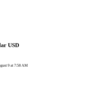
USD
إلى 
AI إلى USD: 1 Sleepless AI يتحول إلى $0.01806 USD اعتباراً من 7:58 AM