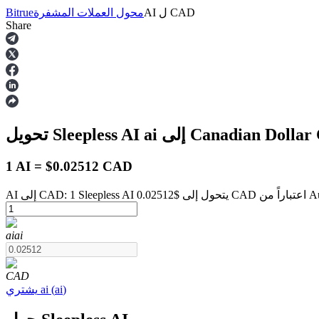
CAD
ل
AI
محول العملات المشفرة
Bitrue
Share
العقود الآجلة
إلى Canadian Dollar
ai
تحويل Sleepless AI
1 AI = $0.02512 CAD
August 9 a
العقود الآجلة USDT
ai
ai
العقود الآجلة باستخدام USDT كضمان
CAD
)
ai
(
ai
يشتري