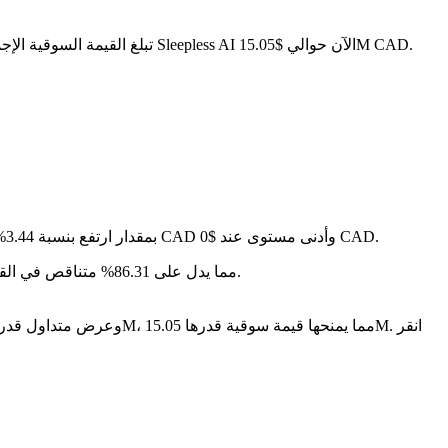
. مع عرض متداول قدره 590.44M AI، تبلغ القيمة السوقية الإجمالية لـ Sleepless AI الآن حوالي $15.05M CAD.
في آخر 24 ساعة، تقلب السعر بنسبة 0.55%، حيث وصل إلى أعلى مستوى عند $0 CAD وأدنى مستوى عند $0 CAD.
على مدار الأيام السبعة الماضية، تغير سعر Sleepless AI بمقدار ارتفع بنسبة 3.44%.
سنة بعد سنة، Sleepless AI قد تراجع بمقدار $-- CAD، مما يدل على 86.31% متناقص في القيمة.