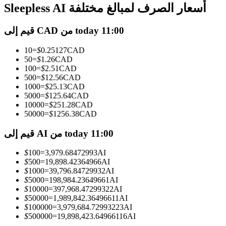
العقود الآجلة USDC
Sleepless AI أسعار الصرف لمبالغ مختلفة
العقود الآجلة باستخدام USDC كضمان
قيم إلى CAD من today 11:00
10
=
$
0.25127
CAD
50
=
$
1.26
CAD
100
=
$
2.51
CAD
500
=
$
12.56
CAD
1000
=
$
25.13
CAD
5000
=
$
125.64
CAD
10000
=
$
251.28
CAD
50000
=
$
1256.38
CAD
نسخ التداول
قيم إلى AI من today 11:00
انضم إلى أفضل المتداولين
$
100
=
3,979.68472993
AI
$
500
=
19,898.42364966
AI
$
1000
=
39,796.84729932
AI
$
5000
=
198,984.23649661
AI
$
10000
=
397,968.47299322
AI
$
50000
=
1,989,842.36496611
AI
$
100000
=
3,979,684.72993223
AI
$
500000
=
19,898,423.64966116
AI