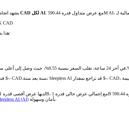
بـ $0.02512 CAD لكل AI
يشهد اتجاه
على مدار الـ 24 س
. هذا يعني:
مقارنة بالشهر الماضي، Sleepless AI قد انخفض بنسبة 13.04%.تحت من $-- CAD.
بأمان وسهولة.
كيفية شراء eepless AI (AI