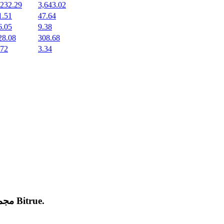
,232.29
3,643.02
1.51
47.64
6.05
9.38
28.08
308.68
.72
3.34
.
Bitrue
مجموعة من العملات المشفرة الجديدة المدرجة والرائجة على