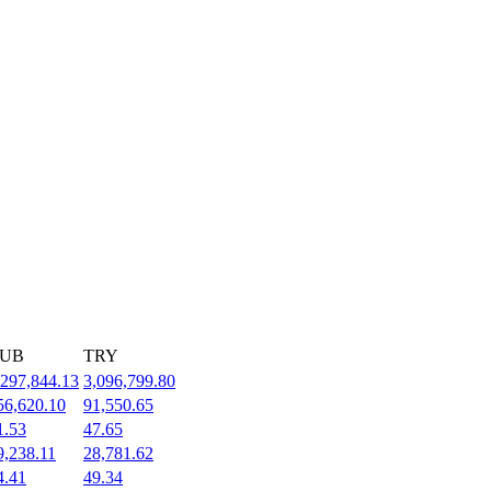
UB
TRY
,297,844.13
3,096,799.80
56,620.10
91,550.65
1.53
47.65
9,238.11
28,781.62
4.41
49.34