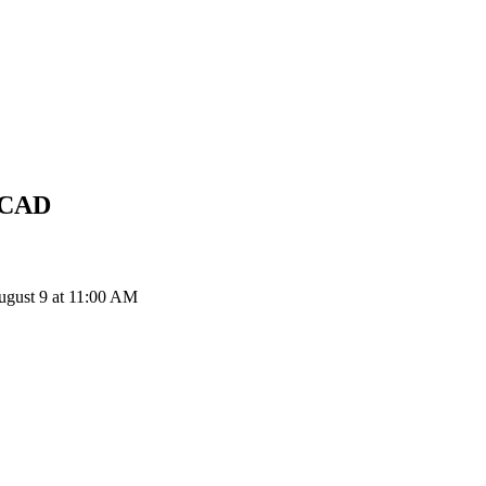
CAD
AI إلى CAD: 1 Sleepless AI يتحول إلى $0.02512 CAD اعتباراً من t 11:00 AM