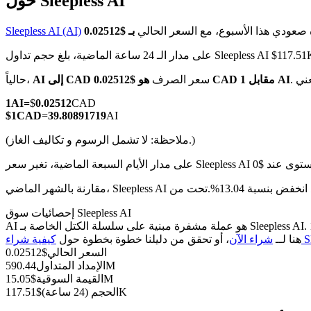
حول Sleepless AI
 صعودي هذا الأسبوع، مع السعر الحالي
Sleepless AI (AI)
اعة الماضية، بلغ حجم تداول Sleepless AI $117.51K CAD
العقود الآجلة لـ COIN-M
هو $0.02512 CAD مقابل 1 AI
سعر الصرف
AI إلى CAD
حالياً،
العقود الآجلة للعملات المشفرة
1
AI
=
$
0.02512
CAD
$
1
CAD
=
39.80891719
AI
(ملاحظة: لا تشمل الرسوم و تكاليف الغاز.)
TradFi
مشتقات الأسهم والعملات الأجنبية والمعادن الثمينة والسلع
إحصائيات سوق Sleepless AI
AI هو عملة مشفرة مبنية على سلسلة الكتل الخاصة بـ Sleepless AI. لديها عرض أقصى قدره 1B، مع إجمالي عرض حالي قدره 1B وعرض متداول قدره 590.44M، مما يمنحها قيمة سوقية قدرها 15.05M. انقر
Sl)
هنا لــ
شراء الآن
، أو تحقق من دليلنا خطوة بخطوة حول
السعر الحالي
$
0.02512
590.44M
الإمداد المتداول
15.05M
القيمة السوقية
$
117.51K
الحجم (24 ساعة)
$