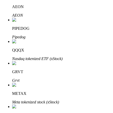
AEON
AEON
عمليات احتجاز BTR
PIPEDOG
استثمارات حصرية لحاملي BTR
Pipedog
QQQX
Nasdaq tokenized ETF (xStock)
GRVT
Grvt
القروض
خدمة الاقتراض المدعومة بالعملات المشفرة
METAX
Meta tokenized stock (xStock)