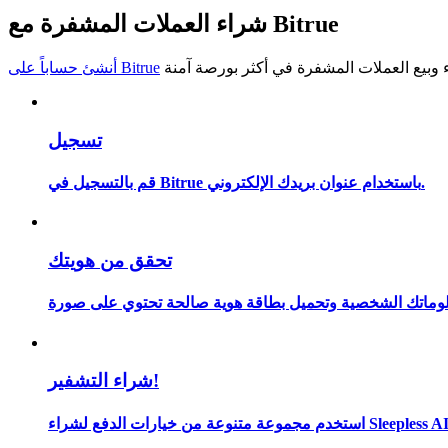
شراء العملات المشفرة مع Bitrue
كن متداول نسخ
استمتع بتقاسم الأرباح وعمولات نسخ التداول
أنشئ حساباً على Bitrue
تسجيل
قم بالتسجيل في Bitrue باستخدام عنوان بريدك الإلكتروني.
تحقق من هويتك
معلومة
شراء التشفير!