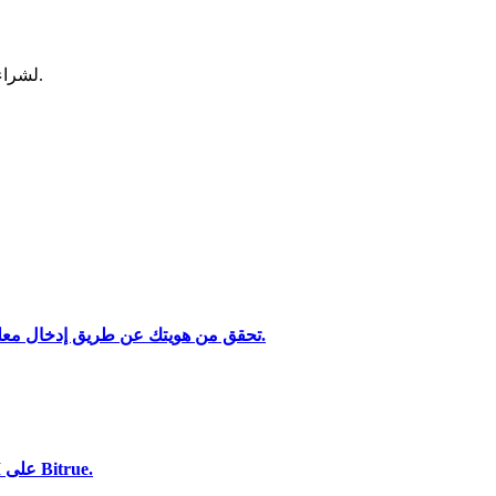
لشراء وبيع العملات المشفرة في أكثر بورصة آمنة.
تحقق من هويتك عن طريق إدخال معلوماتك الشخصية وتحميل بطاقة هوية صالحة تحتوي على صورة.
تحليل البيانات الضخمة بما في ذلك المعلومات التجارية، وما إلى ذلك.
استخدم مجموعة متنوعة من خيارات الدفع لشراء Sleepless AI على Bitrue.