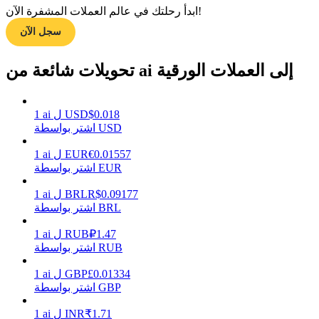
ابدأ رحلتك في عالم العملات المشفرة الآن!
سجل الآن
مرشد
تحويلات شائعة من ai إلى العملات الورقية
دليل المبتدئين للعقود الآجلة
0.018
$
USD
ل
ai
1
اشتر بواسطة USD
0.01557
€
EUR
ل
ai
1
اشتر بواسطة EUR
0.09177
R$
BRL
ل
ai
1
اشتر بواسطة BRL
استراتيجيات التداول
1.47
₽
RUB
ل
ai
1
تعلم كيفية البقاء مربحة
اشتر بواسطة RUB
0.01334
£
GBP
ل
ai
1
اشتر بواسطة GBP
1.71
₹
INR
ل
ai
1