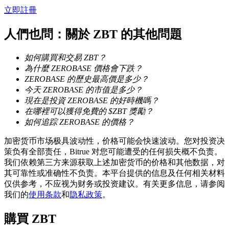
立即註冊
人們也問：關於 ZBT 的其他問題
如何購買和交易 ZBT？
機槍池
為什麼 ZEROBASE 價格會下跌？
一鍵質押鎖定高收益
ZEROBASE 的歷史最高價是多少？
今天 ZEROBASE 的市值是多少？
現在是投資 ZEROBASE 的好時機嗎？
在哪裡可以獲得免費的 $ZBT 獎勵？
如何追踪 ZEROBASE 的價格？
加密货币市场极具波动性，价格可能会快速波动。您对投资决
策负有全部责任，Bitrue 对您可能遭受的任何损失概不负责。
我们依赖第三方来源获取上述加密货币的价格和其他数据，对
其可靠性或准确性不负责。本平台提供的信息及任何相关材料
Launchpool
仅供参考，不应视为财务或投资建议。有关更多信息，请参阅
我们的
使用条款
和
隐私政策
。
活期質押獲得熱門資產
購買
ZBT