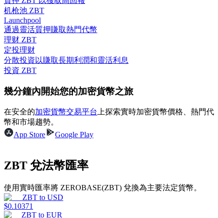
質押 ZBT 以獲取高回報
机枪池 ZBT
Launchpool
通過靈活質押賺取熱門代幣
理财 ZBT
合約指南
定投理财
分散投資以賺取長期利潤和靈活利息
合約功能使用指南
投資 ZBT
幾分鐘內開始您的加密貨幣之旅
在安全的
加密貨幣交易平台
上探索實時加密貨幣價格、熱門代
幣和市場趨勢。
App Store
Google Play
ZBT 兌法幣匯率
交易策略
學習如何保持盈利
使用實時匯率將 ZEROBASE(ZBT) 兌換為主要法定貨幣。
ZBT
to
USD
$
0.10371
ZBT
to
EUR