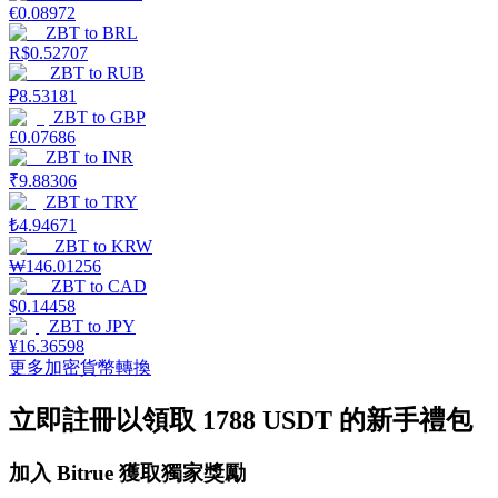
€
0.08972
ZBT
to
BRL
R$
0.52707
ZBT
to
RUB
₽
8.53181
ZBT
to
GBP
理財
£
0.07686
ZBT
to
INR
₹
9.88306
ZBT
to
TRY
₺
4.94671
ZBT
to
KRW
₩
146.01256
ZBT
to
CAD
$
0.14458
ZBT
to
JPY
¥
16.36598
增值寶
更多加密貨幣轉換
使您的資產穩定增值
立即註冊以領取 1788 USDT 的新手禮包
加入 Bitrue 獲取獨家獎勵