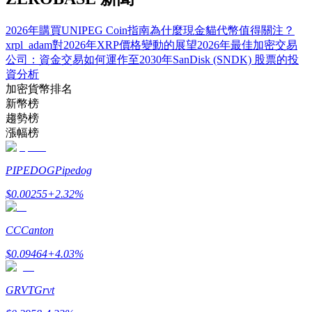
2026年購買UNIPEG Coin指南
為什麼現金貓代幣值得關注？
xrpl_adam對2026年XRP價格變動的展望
2026年最佳加密交易
公司：資金交易如何運作
至2030年SanDisk (SNDK) 股票的投
資分析
加密貨幣排名
新幣榜
趨勢榜
漲幅榜
定投理财
享受活期理財及長期收益
PIPEDOG
Pipedog
$
0.00255
+
2.32
%
CC
Canton
$
0.09464
+
4.03
%
GRVT
Grvt
學習理財