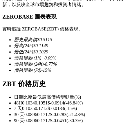
新，以反映全球市場趨勢和投資者情緒。
ZEROBASE 圖表表現
實時追蹤 ZEROBASE(ZBT) 價格表現。
幣本位永續
歷史最高價
$
0.5115
以數字貨幣為保證金的永續合約
最高
(24h)
$
0.1149
最低
(24h)
$
0.1029
價格變動
(1h)
+
0.09
%
價格變動
(24h)
-8.77
%
TradFi
價格變動
(7d)
-15
%
美股、外匯、貴金屬及大宗商品衍生性商品
ZBT 价格历史
日期比較
最低
最高
價格變動量
(%)
48H
0.1034
0.1951
$
-0.0914
(
-46.84
%)
7 天
0.1035
0.1712
$
-0.0183
(
-15
%)
30 天
0.0896
0.1712
$
-0.0283
(
-21.43
%)
90 天
0.0896
0.1712
$
-0.0451
(
-30.3
%)