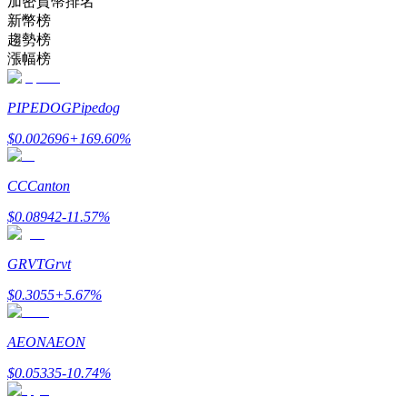
加密貨幣排名
新幣榜
趨勢榜
成為跟單交易員
漲幅榜
坐享盈利分成和跟單分傭
PIPEDOG
Pipedog
$
0.002696
+
169.60
%
CC
Canton
$
0.08942
-11.57
%
GRVT
Grvt
合約資訊
$
0.3055
+
5.67
%
包含交易情況等的大數據分析
AEON
AEON
$
0.05335
-10.74
%