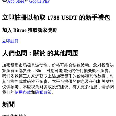
App Store
Google Play
USDC永續
多種以USDC結算的永續合約
立即註冊以領取 1788 USDT 的新手禮包
加入 Bitrue 獲取獨家獎勵
立即註冊
人們也問：關於 的其他問題
加密货币市场极具波动性，价格可能会快速波动。您对投资决
跟單
策负有全部责任，Bitrue 对您可能遭受的任何损失概不负责。
我们依赖第三方来源获取上述加密货币的价格和其他数据，对
與頂尖交易專家同行
其可靠性或准确性不负责。本平台提供的信息及任何相关材料
仅供参考，不应视为财务或投资建议。有关更多信息，请参阅
我们的
使用条款
和
隐私政策
。
新聞