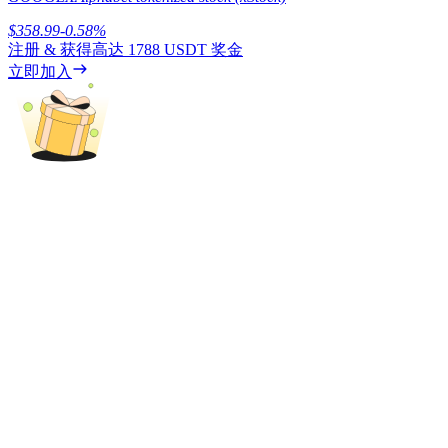
$
358.99
-0.58
%
注册 & 获得高达
1788 USDT
奖金
立即加入
理財
增值寶
使您的資產穩定增值