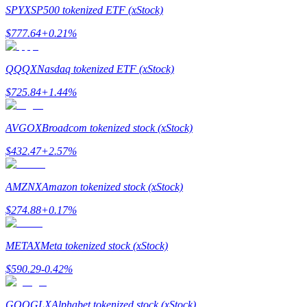
SPYX
SP500 tokenized ETF (xStock)
$
777.64
+
0.21
%
QQQX
Nasdaq tokenized ETF (xStock)
合約指南
$
725.84
+
1.44
%
合約功能使用指南
AVGOX
Broadcom tokenized stock (xStock)
$
432.47
+
2.57
%
AMZNX
Amazon tokenized stock (xStock)
$
274.88
+
0.17
%
交易策略
METAX
Meta tokenized stock (xStock)
學習如何保持盈利
$
590.29
-0.42
%
GOOGLX
Alphabet tokenized stock (xStock)