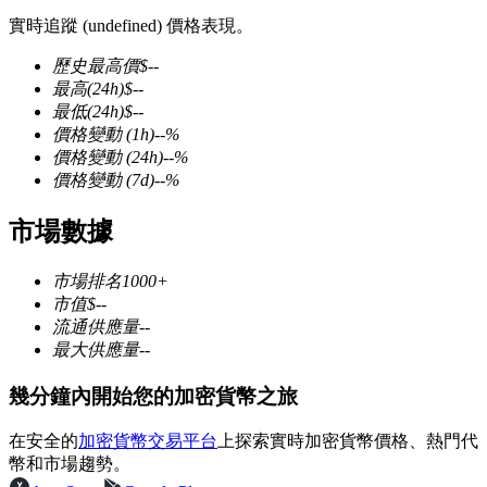
實時追蹤 (undefined) 價格表現。
歷史最高價
$
--
最高
(24h)
$
--
最低
(24h)
$
--
幣本位永續
價格變動
(1h)
--
%
價格變動
(24h)
--
%
以數字貨幣為保證金的永續合約
價格變動
(7d)
--
%
市場數據
TradFi
市場排名
1000+
美股、外匯、貴金屬及大宗商品衍生性商品
市值
$
--
流通供應量
--
最大供應量
--
幾分鐘內開始您的加密貨幣之旅
在安全的
加密貨幣交易平台
上探索實時加密貨幣價格、熱門代
幣和市場趨勢。