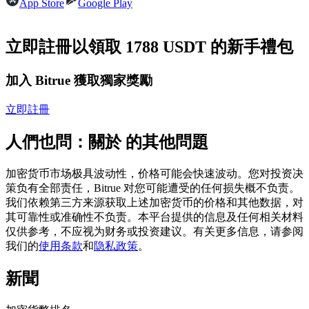
App Store
Google Play
USDC永續
多種以USDC結算的永續合約
立即註冊以領取 1788 USDT 的新手禮包
加入 Bitrue 獲取獨家獎勵
立即註冊
人們也問：關於 的其他問題
加密货币市场极具波动性，价格可能会快速波动。您对投资决
跟單
策负有全部责任，Bitrue 对您可能遭受的任何损失概不负责。
我们依赖第三方来源获取上述加密货币的价格和其他数据，对
與頂尖交易專家同行
其可靠性或准确性不负责。本平台提供的信息及任何相关材料
仅供参考，不应视为财务或投资建议。有关更多信息，请参阅
我们的
使用条款
和
隐私政策
。
新聞