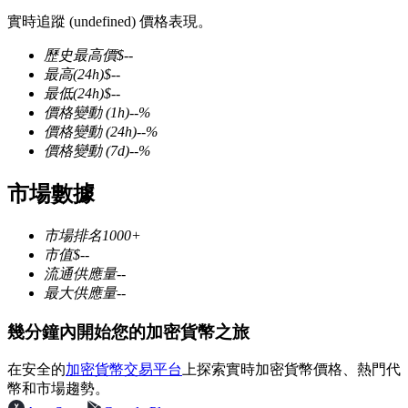
實時追蹤 (undefined) 價格表現。
歷史最高價
$
--
最高
(24h)
$
--
最低
(24h)
$
--
幣本位永續
價格變動
(1h)
--
%
價格變動
(24h)
--
%
以數字貨幣為保證金的永續合約
價格變動
(7d)
--
%
市場數據
TradFi
市場排名
1000+
美股、外匯、貴金屬及大宗商品衍生性商品
市值
$
--
流通供應量
--
最大供應量
--
幾分鐘內開始您的加密貨幣之旅
在安全的
加密貨幣交易平台
上探索實時加密貨幣價格、熱門代
幣和市場趨勢。