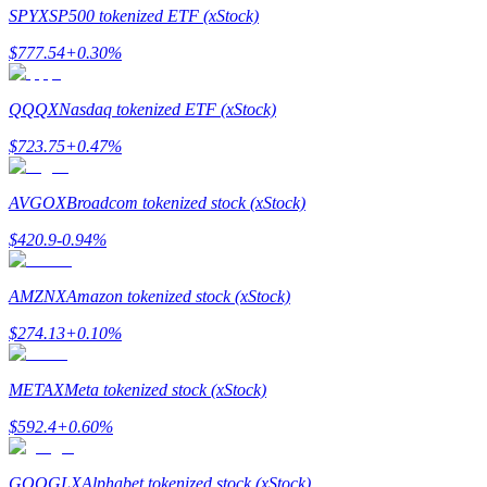
SPYX
SP500 tokenized ETF (xStock)
$
777.54
+
0.30
%
QQQX
Nasdaq tokenized ETF (xStock)
合約指南
$
723.75
+
0.47
%
合約功能使用指南
AVGOX
Broadcom tokenized stock (xStock)
$
420.9
-0.94
%
AMZNX
Amazon tokenized stock (xStock)
$
274.13
+
0.10
%
交易策略
METAX
Meta tokenized stock (xStock)
學習如何保持盈利
$
592.4
+
0.60
%
GOOGLX
Alphabet tokenized stock (xStock)