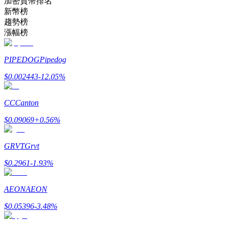
加密貨幣排名
新幣榜
趨勢榜
成為跟單交易員
漲幅榜
坐享盈利分成和跟單分傭
PIPEDOG
Pipedog
$
0.002443
-12.05
%
CC
Canton
$
0.09069
+
0.56
%
GRVT
Grvt
合約資訊
$
0.2961
-1.93
%
包含交易情況等的大數據分析
AEON
AEON
$
0.05396
-3.48
%