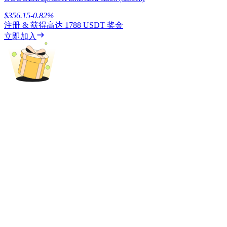
$
356.15
-0.82
%
注册 & 获得高达
1788 USDT
奖金
立即加入
理財
增值寶
使您的資產穩定增值