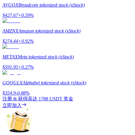
AVGOX
Broadcom tokenized stock (xStock)
最高達65%佣金！
$
427.67
+
0.59
%
AMZNX
Amazon tokenized stock (xStock)
$
274.44
+
0.92
%
METAX
Meta tokenized stock (xStock)
$
591.95
+
0.27
%
邀请好友
邀請朋友獲得現金獎勵
GOOGLX
Alphabet tokenized stock (xStock)
$
354.9
-0.88
%
注册 & 获得高达
1788 USDT
奖金
立即加入
BTC 專享獎勵