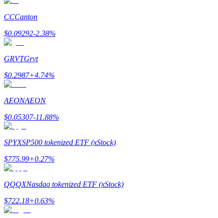
了解如何賺取穩定收入
CC
Canton
Bitrue
AI
$
0.09292
-2.38
%
GRVT
Grvt
$
0.2987
+
4.74
%
AEON
AEON
合夥人計劃
$
0.05307
-11.88
%
SPYX
SP500 tokenized ETF (xStock)
$
775.99
+
0.27
%
QQQX
Nasdaq tokenized ETF (xStock)
$
722.18
+
0.63
%
Bitrue渠道合伙人