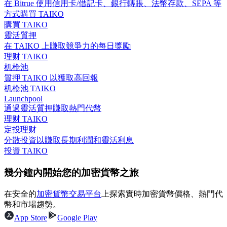
在 Bitrue 使用信用卡/借記卡、銀行轉賬、法幣存款、SEPA 等
方式購買 TAIKO
購買 TAIKO
靈活質押
在 TAIKO 上賺取競爭力的每日獎勵
合約指南
理财 TAIKO
机枪池
合約功能使用指南
質押 TAIKO 以獲取高回報
机枪池 TAIKO
Launchpool
通過靈活質押賺取熱門代幣
理财 TAIKO
定投理财
分散投資以賺取長期利潤和靈活利息
投資 TAIKO
幾分鐘內開始您的加密貨幣之旅
交易策略
在安全的
加密貨幣交易平台
上探索實時加密貨幣價格、熱門代
學習如何保持盈利
幣和市場趨勢。
App Store
Google Play