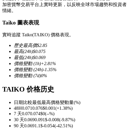
加密貨幣交易平台上實時更新，以反映全球市場趨勢和投資者
情緒。
Taiko 圖表表現
幣本位永續
實時追蹤 Taiko(TAIKO) 價格表現。
以數字貨幣為保證金的永續合約
歷史最高價
$
2.85
最高
(24h)
$
0.075
最低
(24h)
$
0.069
價格變動
(1h)
+
2.81
%
TradFi
價格變動
(24h)
-1.35
%
價格變動
(7d)
0
%
美股、外匯、貴金屬及大宗商品衍生性商品
TAIKO 价格历史
日期比較
最低
最高
價格變動量
(%)
48H
0.071
0.076
$
0.001
(
+
1.38
%)
7 天
0.07
0.074
$
0
(
--
%)
30 天
0.069
0.091
$
-0.008
(
-9.87
%)
90 天
0.069
1.1
$
-0.054
(
-42.51
%)