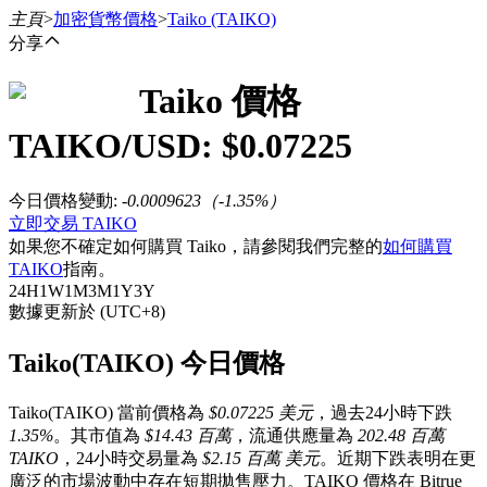
主頁
>
加密貨幣價格
>
Taiko
(TAIKO)
分享
Taiko
價格
合約
TAIKO
/USD: $
0.07225
今日價格變動
:
-0.0009623
（
-1.35
%）
立即交易 TAIKO
如果您不確定如何購買 Taiko，請參閱我們完整的
如何購買
TAIKO
指南。
24H
1W
1M
3M
1Y
3Y
數據更新於 (UTC+8)
USDT永續
Taiko(TAIKO) 今日價格
多種以USDT結算的永續合約
Taiko(TAIKO) 當前價格為
$0.07225 美元
，過去24小時下跌
1.35%
。其市值為
$14.43 百萬
，流通供應量為
202.48 百萬
TAIKO
，24小時交易量為
$2.15 百萬 美元
。近期下跌表明在更
廣泛的市場波動中存在短期拋售壓力。TAIKO 價格在 Bitrue