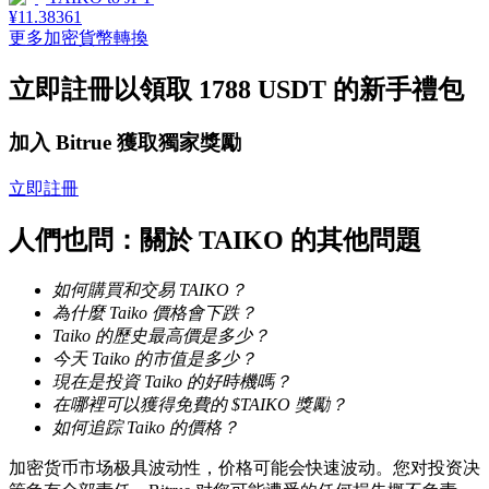
¥
11.38361
更多加密貨幣轉換
立即註冊以領取 1788 USDT 的新手禮包
機槍池
加入 Bitrue 獲取獨家獎勵
一鍵質押鎖定高收益
立即註冊
人們也問：關於 TAIKO 的其他問題
如何購買和交易 TAIKO？
為什麼 Taiko 價格會下跌？
Taiko 的歷史最高價是多少？
今天 Taiko 的市值是多少？
現在是投資 Taiko 的好時機嗎？
Launchpool
在哪裡可以獲得免費的 $TAIKO 獎勵？
如何追踪 Taiko 的價格？
活期質押獲得熱門資產
加密货币市场极具波动性，价格可能会快速波动。您对投资决