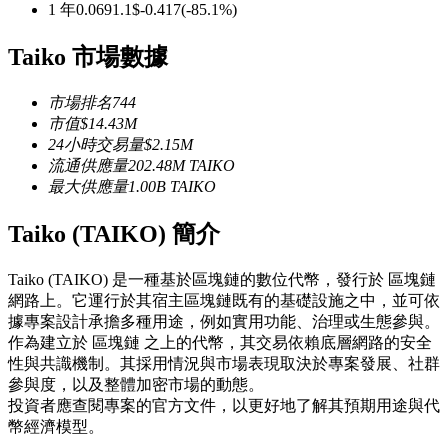
1 年
0.069
1.1
$
-0.417
(
-85.1
%)
USDC永續
Taiko 市場數據
多種以USDC結算的永續合約
市場排名
744
市值
$
14.43M
24小時交易量
$
2.15M
流通供應量
202.48M
TAIKO
最大供應量
1.00B
TAIKO
Taiko (TAIKO) 簡介
跟單
Taiko (TAIKO) 是一種基於區塊鏈的數位代幣，發行於 區塊鏈
網路上。它運行於其宿主區塊鏈既有的基礎設施之中，並可依
與頂尖交易專家同行
據專案設計承擔多種用途，例如實用功能、治理或生態參與。
作為建立於 區塊鏈 之上的代幣，其交易依賴底層網路的安全
性與共識機制。其採用情況與市場表現取決於專案發展、社群
參與度，以及整體加密市場的動態。
投資者應查閱專案的官方文件，以更好地了解其預期用途與代
幣經濟模型。