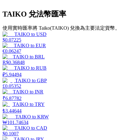
TAIKO 兌法幣匯率
使用實時匯率將 Taiko(TAIKO) 兌換為主要法定貨幣。
理財
TAIKO
to
USD
$
0.07225
TAIKO
to
EUR
€
0.06247
TAIKO
to
BRL
R$
0.36848
TAIKO
to
RUB
₽
5.94494
TAIKO
to
GBP
£
0.05352
TAIKO
to
INR
₹
6.87782
增值寶
TAIKO
to
TRY
使您的資產穩定增值
₺
3.44644
TAIKO
to
KRW
₩
101.74634
TAIKO
to
CAD
$
0.1007
TAIKO
to
JPY