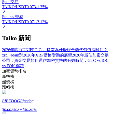
Spot 交易
TAIKO/USDT
0.073
-1.35
%
Futures 交易
TAIKO/USDT
0.071
-3.12
%
Taiko 新聞
定投理财
2026年購買UNIPEG Coin指南
為什麼現金貓代幣值得關注？
xrpl_adam對2026年XRP價格變動的展望
2026年最佳加密交易
享受活期理財及長期收益
公司：資金交易如何運作
加密貨幣的有效時間：GTC vs IOC
vs FOK 解釋
加密貨幣排名
新幣榜
趨勢榜
漲幅榜
PIPEDOG
Pipedog
$
0.002508
+
150.80
%
學習理財