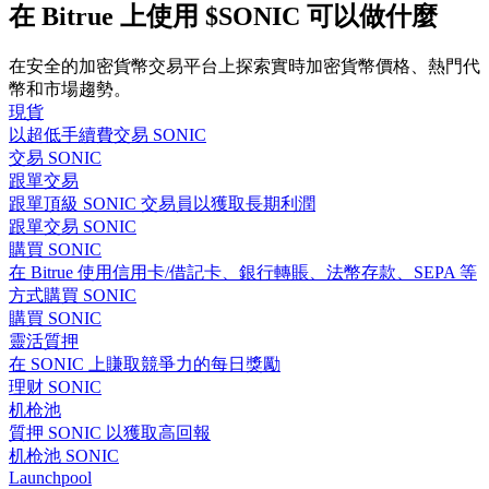
在 Bitrue 上使用 $SONIC 可以做什麼
在安全的加密貨幣交易平台上探索實時加密貨幣價格、熱門代
幣和市場趨勢。
現貨
合約指南
以超低手續費交易 SONIC
合約功能使用指南
交易 SONIC
跟單交易
跟單頂級 SONIC 交易員以獲取長期利潤
跟單交易 SONIC
購買 SONIC
在 Bitrue 使用信用卡/借記卡、銀行轉賬、法幣存款、SEPA 等
方式購買 SONIC
購買 SONIC
靈活質押
在 SONIC 上賺取競爭力的每日獎勵
交易策略
理财 SONIC
机枪池
學習如何保持盈利
質押 SONIC 以獲取高回報
机枪池 SONIC
Launchpool