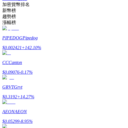
加密貨幣排名
了解如何賺取穩定收入
新幣榜
趨勢榜
Bitrue
AI
漲幅榜
PIPEDOG
Pipedog
$
0.002421
+
142.10
%
CC
Canton
合夥人計劃
$
0.09076
-0.17
%
GRVT
Grvt
$
0.3192
+
14.27
%
AEON
AEON
$
0.05299
-8.95
%
Bitrue渠道合伙人