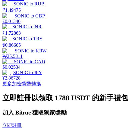
SONIC
to
RUB
₽
1.49475
SONIC
to
GBP
£
0.01346
SONIC
to
INR
₹
1.72863
機槍池
SONIC
to
TRY
₺
0.86665
一鍵質押鎖定高收益
SONIC
to
KRW
₩
25.5811
SONIC
to
CAD
$
0.02534
SONIC
to
JPY
¥
2.86728
更多加密貨幣轉換
立即註冊以領取 1788 USDT 的新手禮包
Launchpool
加入 Bitrue 獲取獨家獎勵
活期質押獲得熱門資產
立即註冊