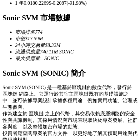
1 年
0.018
0.2269
$
-0.2087
(
-91.98
%)
USDC永續
Sonic SVM 市場數據
多種以USDC結算的永續合約
市場排名
774
市值
$
13.59M
24小時交易量
$
8.32M
流通供應量
740.11M
SONIC
最大供應量
--
SONIC
Sonic SVM (SONIC) 簡介
跟單
Sonic SVM (SONIC) 是一種基於區塊鏈的數位代幣，發行於
區塊鏈 網路上。它運行於其宿主區塊鏈既有的基礎設施之
與頂尖交易專家同行
中，並可依據專案設計承擔多種用途，例如實用功能、治理或
生態參與。
作為建立於 區塊鏈 之上的代幣，其交易依賴底層網路的安全
性與共識機制。其採用情況與市場表現取決於專案發展、社群
參與度，以及整體加密市場的動態。
投資者應查閱專案的官方文件，以更好地了解其預期用途與代
幣經濟模型。