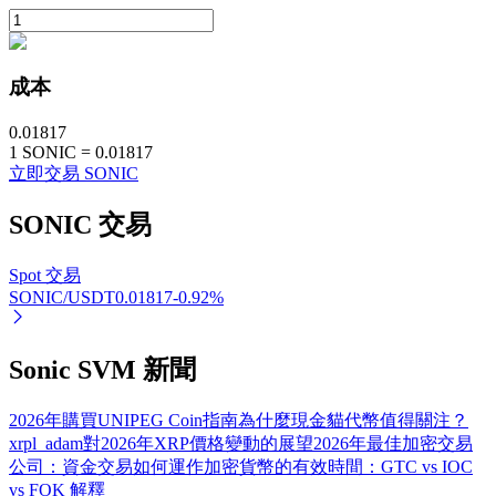
成本
0.01817
1
SONIC
=
0.01817
立即交易 SONIC
定投理财
SONIC
交易
享受活期理財及長期收益
Spot 交易
SONIC/USDT
0.01817
-0.92
%
Sonic SVM 新聞
2026年購買UNIPEG Coin指南
為什麼現金貓代幣值得關注？
xrpl_adam對2026年XRP價格變動的展望
2026年最佳加密交易
公司：資金交易如何運作
加密貨幣的有效時間：GTC vs IOC
學習理財
vs FOK 解釋