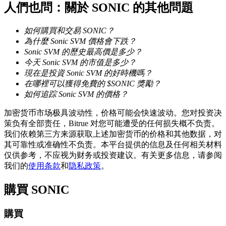
人們也問：關於 SONIC 的其他問題
如何購買和交易 SONIC？
為什麼 Sonic SVM 價格會下跌？
Sonic SVM 的歷史最高價是多少？
今天 Sonic SVM 的市值是多少？
現在是投資 Sonic SVM 的好時機嗎？
鎖倉BTR
在哪裡可以獲得免費的 $SONIC 獎勵？
如何追踪 Sonic SVM 的價格？
輕鬆獲得多重福利
加密货币市场极具波动性，价格可能会快速波动。您对投资决
策负有全部责任，Bitrue 对您可能遭受的任何损失概不负责。
我们依赖第三方来源获取上述加密货币的价格和其他数据，对
其可靠性或准确性不负责。本平台提供的信息及任何相关材料
仅供参考，不应视为财务或投资建议。有关更多信息，请参阅
我们的
使用条款
和
隐私政策
。
購買
SONIC
借貸寶
購買
借貸數字貨幣，及時且安全的服務