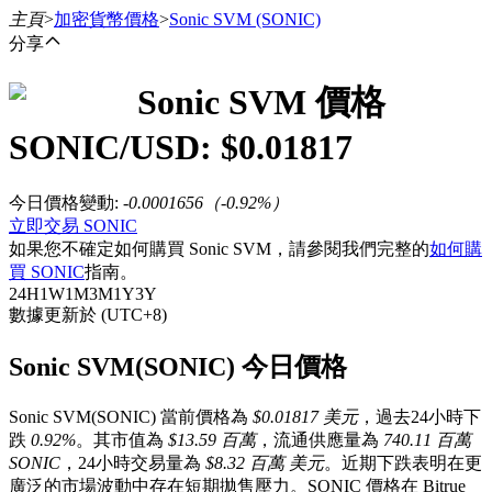
主頁
>
加密貨幣價格
>
Sonic SVM
(SONIC)
分享
Sonic SVM
價格
合約
SONIC
/USD: $
0.01817
今日價格變動
:
-0.0001656
（
-0.92
%）
立即交易 SONIC
如果您不確定如何購買 Sonic SVM，請參閱我們完整的
如何購
買 SONIC
指南。
24H
1W
1M
3M
1Y
3Y
數據更新於 (UTC+8)
USDT永續
Sonic SVM(SONIC) 今日價格
多種以USDT結算的永續合約
Sonic SVM(SONIC) 當前價格為
$0.01817 美元
，過去24小時下
跌
0.92%
。其市值為
$13.59 百萬
，流通供應量為
740.11 百萬
SONIC
，24小時交易量為
$8.32 百萬 美元
。近期下跌表明在更
廣泛的市場波動中存在短期拋售壓力。SONIC 價格在 Bitrue