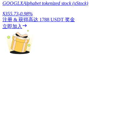
GOOGLX
Alphabet tokenized stock (xStock)
$
355.73
-0.98
%
注册 & 获得高达
1788 USDT
奖金
BTC 專享獎勵
立即加入
充值並交易BTC瓜分 25,000 USDT 獎池！
充值CASHCAT & 赢取
瓜分 500000 CASHCAT 獎池
BitMart 用戶遷移專享
註冊&交易贏 500,000 USDT