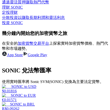
通過靈活質押賺取熱門代幣
理财 SONIC
定投理财
分散投資以賺取長期利潤和靈活利息
投資 SONIC
理財
幾分鐘內開始您的加密貨幣之旅
在安全的
加密貨幣交易平台
上探索實時加密貨幣價格、熱門代
幣和市場趨勢。
App Store
Google Play
SONIC 兌法幣匯率
增值寶
使用實時匯率將 Sonic SVM(SONIC) 兌換為主要法定貨幣。
SONIC
to
USD
使您的資產穩定增值
$
0.01816
SONIC
to
EUR
€
0.01571
SONIC
to
BRL
R$
0.09262