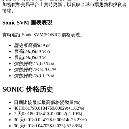
加密貨幣交易平台上實時更新，以反映全球市場趨勢和投資者
情緒。
Sonic SVM 圖表表現
幣本位永續
實時追蹤 Sonic SVM(SONIC) 價格表現。
以數字貨幣為保證金的永續合約
歷史最高價
$
0.939
最高
(24h)
$
0.01855
最低
(24h)
$
0.018
價格變動
(1h)
-0.05
%
TradFi
價格變動
(24h)
-0.92
%
價格變動
(7d)
-1.19
%
美股、外匯、貴金屬及大宗商品衍生性商品
SONIC 价格历史
日期比較
最低
最高
價格變動量
(%)
48H
0.0179
0.01847
$
0.00029
(
+
1.62
%)
7 天
0.018
0.01841
$
-0.00022
(
-1.19
%)
30 天
0.018
0.02477
$
-0.00614
(
-25.23
%)
90 天
0.018
0.04705
$
-0.025
(
-57.88
%)