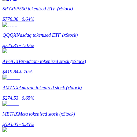
最高達65%佣金！
SPYX
SP500 tokenized ETF (xStock)
$
778.38
+
0.64
%
QQQX
Nasdaq tokenized ETF (xStock)
$
725.35
+
1.07
%
AVGOX
Broadcom tokenized stock (xStock)
邀请好友
$
419.84
-0.70
%
邀請朋友獲得現金獎勵
AMZNX
Amazon tokenized stock (xStock)
$
274.53
+
0.65
%
METAX
Meta tokenized stock (xStock)
$
593.05
+
0.35
%
BTC 專享獎勵