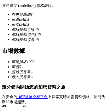
實時追蹤 (undefined) 價格表現。
歷史最高價
$
--
最高
(24h)
$
--
最低
(24h)
$
--
幣本位永續
價格變動
(1h)
--
%
價格變動
(24h)
--
%
以數字貨幣為保證金的永續合約
價格變動
(7d)
--
%
市場數據
TradFi
市場排名
1000+
美股、外匯、貴金屬及大宗商品衍生性商品
市值
$
--
流通供應量
--
最大供應量
--
幾分鐘內開始您的加密貨幣之旅
在安全的
加密貨幣交易平台
上探索實時加密貨幣價格、熱門代
幣和市場趨勢。