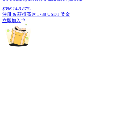
$
356.14
-0.87
%
注册 & 获得高达
1788 USDT
奖金
立即加入
理財
增值寶
使您的資產穩定增值