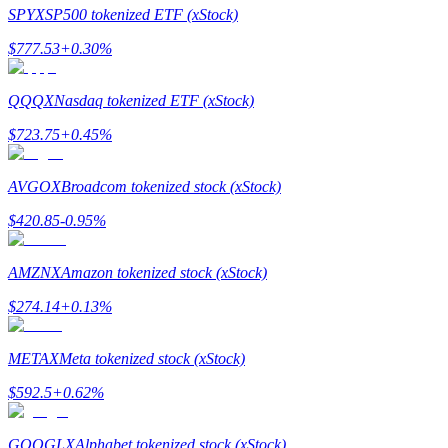
SPYX
SP500 tokenized ETF (xStock)
$
777.53
+
0.30
%
QQQX
Nasdaq tokenized ETF (xStock)
合約指南
$
723.75
+
0.45
%
合約功能使用指南
AVGOX
Broadcom tokenized stock (xStock)
$
420.85
-0.95
%
AMZNX
Amazon tokenized stock (xStock)
$
274.14
+
0.13
%
交易策略
METAX
Meta tokenized stock (xStock)
學習如何保持盈利
$
592.5
+
0.62
%
GOOGLX
Alphabet tokenized stock (xStock)