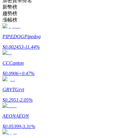
加密貨幣排名
新幣榜
趨勢榜
成為跟單交易員
漲幅榜
坐享盈利分成和跟單分傭
PIPEDOG
Pipedog
$
0.002453
-11.44
%
CC
Canton
$
0.0906
+
0.47
%
GRVT
Grvt
合約資訊
$
0.2951
-2.05
%
包含交易情況等的大數據分析
AEON
AEON
$
0.05399
-3.31
%