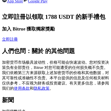
App Store
Google Play
USDC永續
多種以USDC結算的永續合約
立即註冊以領取 1788 USDT 的新手禮包
加入 Bitrue 獲取獨家獎勵
立即註冊
人們也問：關於 的其他問題
加密货币市场极具波动性，价格可能会快速波动。您对投资决
跟單
策负有全部责任，Bitrue 对您可能遭受的任何损失概不负责。
我们依赖第三方来源获取上述加密货币的价格和其他数据，对
與頂尖交易專家同行
其可靠性或准确性不负责。本平台提供的信息及任何相关材料
仅供参考，不应视为财务或投资建议。有关更多信息，请参阅
我们的
使用条款
和
隐私政策
。
新聞