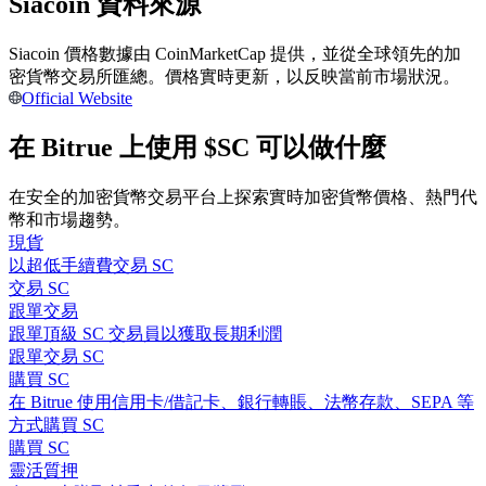
Siacoin 資料來源
Siacoin 價格數據由 CoinMarketCap 提供，並從全球領先的加
成為跟單交易員
密貨幣交易所匯總。價格實時更新，以反映當前市場狀況。
Official Website
坐享盈利分成和跟單分傭
在 Bitrue 上使用 $SC 可以做什麼
在安全的加密貨幣交易平台上探索實時加密貨幣價格、熱門代
幣和市場趨勢。
現貨
以超低手續費交易 SC
交易 SC
跟單交易
合約資訊
跟單頂級 SC 交易員以獲取長期利潤
跟單交易 SC
包含交易情況等的大數據分析
購買 SC
在 Bitrue 使用信用卡/借記卡、銀行轉賬、法幣存款、SEPA 等
方式購買 SC
購買 SC
靈活質押