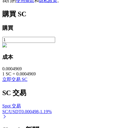
我们的
使用条款
和
隐私政策
。
購買
SC
購買
鎖倉BTR
輕鬆獲得多重福利
成本
0.0004969
1
SC
=
0.0004969
立即交易 SC
SC
交易
Spot 交易
SC/USDT
0.000498
-1.19
%
借貸寶
借貸數字貨幣，及時且安全的服務