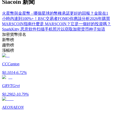
Siacoin 新聞
火星幣與金星幣 - 哪個星球的幣種承諾更好的回報？
金龍在1
小時內達到100%+！BSC交易者FOMO你應該分析
2026年購買
MARSCOIN指南
什麼是 MARSCOIN？它是一個好的投資嗎？
SparkKitty 恶意软件扫描手机照片以窃取加密货币种子短语
加密貨幣排名
新幣榜
趨勢榜
定投理财
漲幅榜
享受活期理財及長期收益
CC
Canton
$
0.1014
-6.72
%
GRVT
Grvt
$
0.2902
-10.79
%
AEON
AEON
學習理財