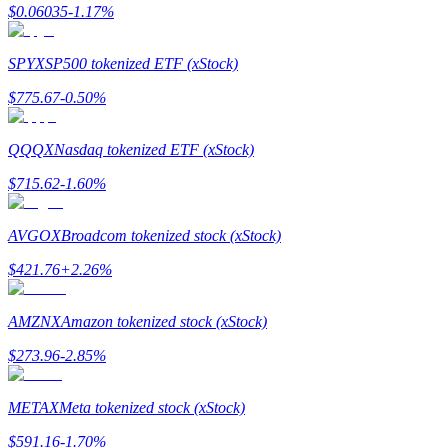
$
0.06035
-1.17
%
了解如何賺取穩定收入
Bitrue
AI
SPYX
SP500 tokenized ETF (xStock)
$
775.67
-0.50
%
QQQX
Nasdaq tokenized ETF (xStock)
$
715.62
-1.60
%
合夥人計劃
AVGOX
Broadcom tokenized stock (xStock)
$
421.76
+
2.26
%
AMZNX
Amazon tokenized stock (xStock)
$
273.96
-2.85
%
METAX
Meta tokenized stock (xStock)
Bitrue渠道合伙人
$
591.16
-1.70
%