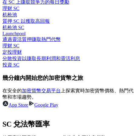
在 SC 上賺取競爭力的每日獎勵
理财 SC
机枪池
質押 SC 以獲取高回報
机枪池 SC
合約指南
Launchpool
通過靈活質押賺取熱門代幣
合約功能使用指南
理财 SC
定投理财
分散投資以賺取長期利潤和靈活利息
投資 SC
幾分鐘內開始您的加密貨幣之旅
在安全的
加密貨幣交易平台
上探索實時加密貨幣價格、熱門代
幣和市場趨勢。
App Store
Google Play
交易策略
學習如何保持盈利
SC 兌法幣匯率