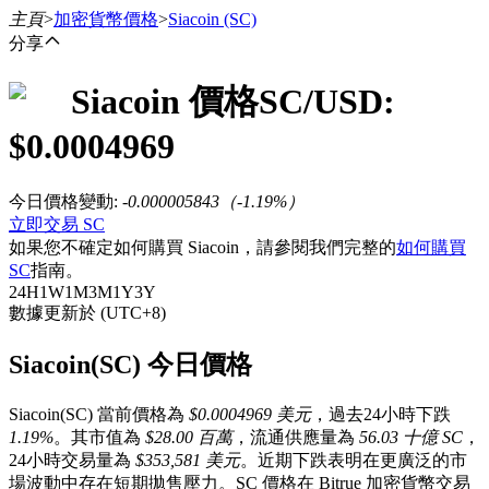
主頁
>
加密貨幣價格
>
Siacoin
(SC)
分享
Siacoin
價格
SC
/USD:
合約
$
0.0004969
今日價格變動
:
-0.000005843
（
-1.19
%）
立即交易 SC
如果您不確定如何購買 Siacoin，請參閱我們完整的
如何購買
SC
指南。
24H
1W
1M
3M
1Y
3Y
數據更新於 (UTC+8)
USDT永續
Siacoin(SC) 今日價格
多種以USDT結算的永續合約
Siacoin(SC) 當前價格為
$0.0004969 美元
，過去24小時下跌
1.19%
。其市值為
$28.00 百萬
，流通供應量為
56.03 十億 SC
，
24小時交易量為
$353,581 美元
。近期下跌表明在更廣泛的市
場波動中存在短期拋售壓力。SC 價格在 Bitrue 加密貨幣交易