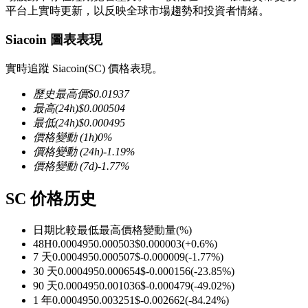
平台上實時更新，以反映全球市場趨勢和投資者情緒。
Siacoin 圖表表現
實時追蹤 Siacoin(SC) 價格表現。
幣本位永續
歷史最高價
$
0.01937
以數字貨幣為保證金的永續合約
最高
(24h)
$
0.000504
最低
(24h)
$
0.000495
價格變動
(1h)
0
%
價格變動
(24h)
-1.19
%
TradFi
價格變動
(7d)
-1.77
%
美股、外匯、貴金屬及大宗商品衍生性商品
SC 价格历史
日期比較
最低
最高
價格變動量
(%)
48H
0.000495
0.000503
$
0.000003
(
+
0.6
%)
7 天
0.000495
0.000507
$
-0.000009
(
-1.77
%)
30 天
0.000495
0.000654
$
-0.000156
(
-23.85
%)
90 天
0.000495
0.001036
$
-0.000479
(
-49.02
%)
1 年
0.000495
0.003251
$
-0.002662
(
-84.24
%)