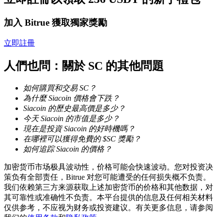
加入 Bitrue 獲取獨家獎勵
立即註冊
機槍池
人們也問：關於 SC 的其他問題
一鍵質押鎖定高收益
如何購買和交易 SC？
為什麼 Siacoin 價格會下跌？
Siacoin 的歷史最高價是多少？
今天 Siacoin 的市值是多少？
現在是投資 Siacoin 的好時機嗎？
在哪裡可以獲得免費的 $SC 獎勵？
如何追踪 Siacoin 的價格？
加密货币市场极具波动性，价格可能会快速波动。您对投资决
Launchpool
策负有全部责任，Bitrue 对您可能遭受的任何损失概不负责。
我们依赖第三方来源获取上述加密货币的价格和其他数据，对
活期質押獲得熱門資產
其可靠性或准确性不负责。本平台提供的信息及任何相关材料
仅供参考，不应视为财务或投资建议。有关更多信息，请参阅