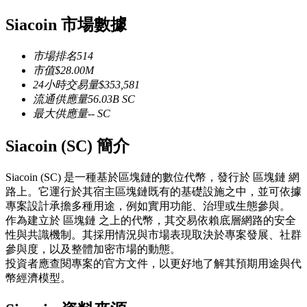
USDC永續
Siacoin 市場數據
多種以USDC結算的永續合約
市場排名
514
市值
$
28.00M
24小時交易量
$
353,581
流通供應量
56.03B
SC
最大供應量
--
SC
Siacoin (SC) 簡介
Siacoin (SC) 是一種基於區塊鏈的數位代幣，發行於 區塊鏈 網
跟單
路上。它運行於其宿主區塊鏈既有的基礎設施之中，並可依據
專案設計承擔多種用途，例如實用功能、治理或生態參與。
與頂尖交易專家同行
作為建立於 區塊鏈 之上的代幣，其交易依賴底層網路的安全
性與共識機制。其採用情況與市場表現取決於專案發展、社群
參與度，以及整體加密市場的動態。
投資者應查閱專案的官方文件，以更好地了解其預期用途與代
幣經濟模型。