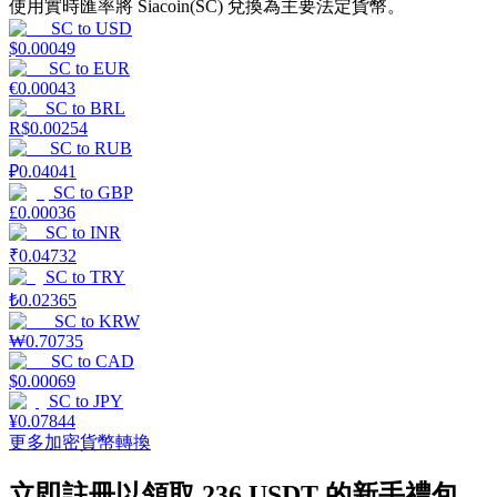
使用實時匯率將 Siacoin(SC) 兌換為主要法定貨幣。
SC
to
USD
$
0.00049
SC
to
EUR
€
0.00043
SC
to
BRL
理財
R$
0.00254
SC
to
RUB
₽
0.04041
SC
to
GBP
£
0.00036
SC
to
INR
₹
0.04732
SC
to
TRY
₺
0.02365
SC
to
KRW
₩
0.70735
增值寶
SC
to
CAD
$
0.00069
使您的資產穩定增值
SC
to
JPY
¥
0.07844
更多加密貨幣轉換
立即註冊以領取 236 USDT 的新手禮包