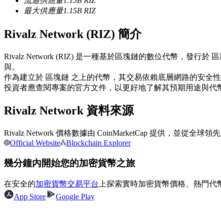
流通供應量
1.15B
RIZ
最大供應量
1.15B
RIZ
USDC永續
多種以USDC結算的永續合約
Rivalz Network (RIZ) 簡介
Rivalz Network (RIZ) 是一種基於區塊鏈的數位
與。
作為建立於 區塊鏈 之上的代幣，其交易依賴底層網路的安全
投資者應查閱專案的官方文件，以更好地了解其預期用途與代
Rivalz Network 資料來源
跟單
Rivalz Network 價格數據由 CoinMarketCap 
Official Website
Blockchain Explorer
與頂尖交易專家同行
幾分鐘內開始您的加密貨幣之旅
在安全的
加密貨幣交易平台
上探索實時加密貨幣價格、熱門代
App Store
Google Play