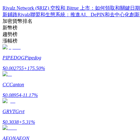
Rivalz Network ($RIZ) 空投和 Bitrue 上市：如何領取和關鍵日期
新鋪路
Rivalz聯盟和生態系統：推進AI、DePIN和去中心化創新
加密貨幣排名
新幣榜
合約指南
趨勢榜
漲幅榜
合約功能使用指南
PIPEDOG
Pipedog
$
0.002755
+
175.50
%
CC
Canton
$
0.08954
-11.17
%
交易策略
GRVT
Grvt
學習如何保持盈利
$
0.3038
+
5.31
%
AEON
AEON