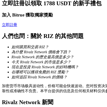
立即註冊以領取 1788 USDT 的新手禮包
加入 Bitrue 獲取獨家獎勵
成為跟單交易員
坐享盈利分成和跟單分傭
立即註冊
人們也問：關於 RIZ 的其他問題
如何購買和交易 RIZ？
為什麼 Rivalz Network 價格會下跌？
Rivalz Network 的歷史最高價是多少？
今天 Rivalz Network 的市值是多少？
現在是投資 Rivalz Network 的好時機嗎？
在哪裡可以獲得免費的 RIZ 獎勵？
合約資訊
如何追踪 Rivalz Network 的價格？
包含交易情況等的大數據分析
加密货币市场极具波动性，价格可能会快速波动。您对投资决策
靠性或准确性不负责。本平台提供的信息及任何相关材料仅供
Rivalz Network 新聞