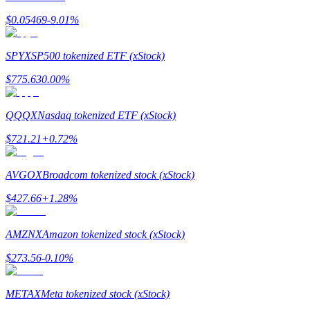
$
0.05469
-9.01
%
SPYX
SP500 tokenized ETF (xStock)
理財
$
775.63
0.00
%
QQQX
Nasdaq tokenized ETF (xStock)
$
721.21
+
0.72
%
AVGOX
Broadcom tokenized stock (xStock)
$
427.66
+
1.28
%
增值寶
AMZNX
Amazon tokenized stock (xStock)
使您的資產穩定增值
$
273.56
-0.10
%
METAX
Meta tokenized stock (xStock)