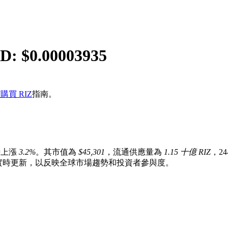
D: $
0.00003935
購買 RIZ
指南。
時上漲
3.2%
。其市值為
$45,301
，流通供應量為
1.15 十億 RIZ
，2
平台上實時更新，以反映全球市場趨勢和投資者參與度。