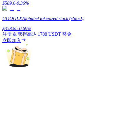
$
589.6
-0.36
%
GOOGLX
Alphabet tokenized stock (xStock)
$
358.85
-0.69
%
機槍池
注册 & 获得高达
1788 USDT
奖金
立即加入
一鍵質押鎖定高收益
Launchpool
活期質押獲得熱門資產