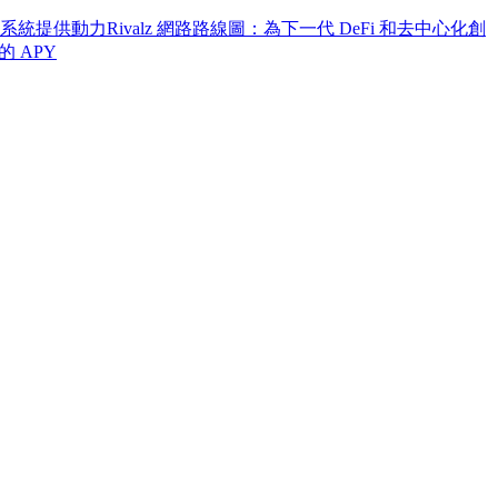
的生態系統提供動力
Rivalz 網路路線圖：為下一代 DeFi 和去中心化創
 的 APY