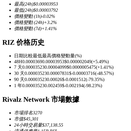
最高
(24h)
$
0.00003953
最低
(24h)
$
0.00003792
價格變動
(1h)
-0.02
%
價格變動
(24h)
+
3.2
%
價格變動
(7d)
+
1.41
%
幣本位永續
RIZ 价格历史
以數字貨幣為保證金的永續合約
日期比較
最低
最高
價格變動量
(%)
48H
0.0000369
0.00003953
$
0.000002049
(
+
5.49
%)
TradFi
7 天
0.00003523
0.00004099
$
0.0000005475
(
+
1.41
%)
30 天
0.00003523
0.00007831
$
-0.00003716
(
-48.57
%)
美股、外匯、貴金屬及大宗商品衍生性商品
90 天
0.00003523
0.00026
$
-0.0001512
(
-79.35
%)
1 年
0.00003523
0.002459
$
-0.002194
(
-98.23
%)
Rivalz Network 市場數據
市場排名
3270
市值
$
45,301
24小時交易量
$
37,138.55