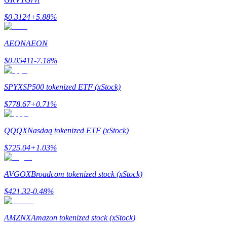
最高達65%佣金！
$
0.3124
+
5.88
%
AEON
AEON
$
0.05411
-7.18
%
SPYX
SP500 tokenized ETF (xStock)
$
778.67
+
0.71
%
邀请好友
QQQX
Nasdaq tokenized ETF (xStock)
邀請朋友獲得現金獎勵
$
725.04
+
1.03
%
AVGOX
Broadcom tokenized stock (xStock)
$
421.32
-0.48
%
AMZNX
Amazon tokenized stock (xStock)
BTC 專享獎勵