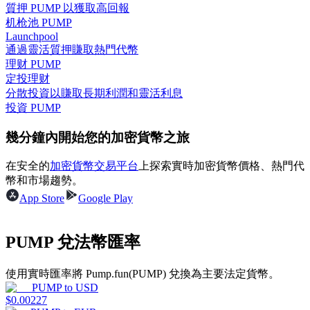
質押 PUMP 以獲取高回報
机枪池 PUMP
Launchpool
通過靈活質押賺取熱門代幣
理财 PUMP
理財
定投理财
分散投資以賺取長期利潤和靈活利息
投資 PUMP
幾分鐘內開始您的加密貨幣之旅
在安全的
加密貨幣交易平台
上探索實時加密貨幣價格、熱門代
幣和市場趨勢。
App Store
Google Play
增值寶
PUMP 兌法幣匯率
使您的資產穩定增值
使用實時匯率將 Pump.fun(PUMP) 兌換為主要法定貨幣。
PUMP
to
USD
$
0.00227