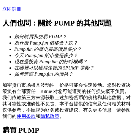
立即註冊
人們也問：關於 PUMP 的其他問題
如何購買和交易 PUMP？
為什麼 Pump.fun 價格會下跌？
鎖倉BTR
Pump.fun 的歷史最高價是多少？
今天 Pump.fun 的市值是多少？
輕鬆獲得多重福利
現在是投資 Pump.fun 的好時機嗎？
在哪裡可以獲得免費的 $PUMP 獎勵？
如何追踪 Pump.fun 的價格？
加密货币市场极具波动性，价格可能会快速波动。您对投资决
策负有全部责任，Bitrue 对您可能遭受的任何损失概不负责。
我们依赖第三方来源获取上述加密货币的价格和其他数据，对
其可靠性或准确性不负责。本平台提供的信息及任何相关材料
仅供参考，不应视为财务或投资建议。有关更多信息，请参阅
我们的
使用条款
和
隐私政策
。
借貸寶
借貸數字貨幣，及時且安全的服務
購買
PUMP