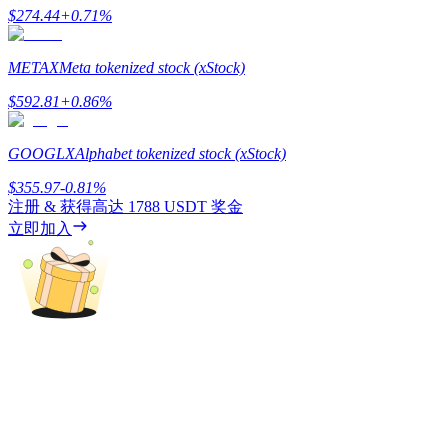
$
274.44
+
0.71
%
METAX
Meta tokenized stock (xStock)
BTC 專享獎勵
$
592.81
+
0.86
%
充值並交易BTC瓜分 25,000 USDT 獎池！
GOOGLX
Alphabet tokenized stock (xStock)
$
355.97
-0.81
%
注册 & 获得高达
1788 USDT
奖金
充值CASHCAT & 赢取
立即加入
瓜分 500000 CASHCAT 獎池
BitMart 用戶遷移專享
註冊&交易贏 500,000 USDT