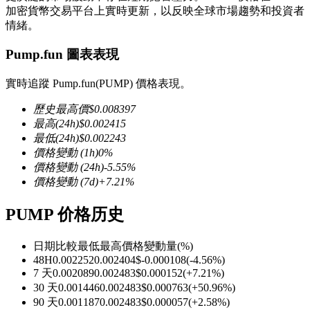
加密貨幣交易平台上實時更新，以反映全球市場趨勢和投資者
情緒。
Pump.fun 圖表表現
幣本位永續
實時追蹤 Pump.fun(PUMP) 價格表現。
以數字貨幣為保證金的永續合約
歷史最高價
$
0.008397
最高
(24h)
$
0.002415
最低
(24h)
$
0.002243
價格變動
(1h)
0
%
TradFi
價格變動
(24h)
-5.55
%
價格變動
(7d)
+
7.21
%
美股、外匯、貴金屬及大宗商品衍生性商品
PUMP 价格历史
日期比較
最低
最高
價格變動量
(%)
48H
0.002252
0.002404
$
-0.000108
(
-4.56
%)
7 天
0.002089
0.002483
$
0.000152
(
+
7.21
%)
30 天
0.001446
0.002483
$
0.000763
(
+
50.96
%)
90 天
0.001187
0.002483
$
0.000057
(
+
2.58
%)