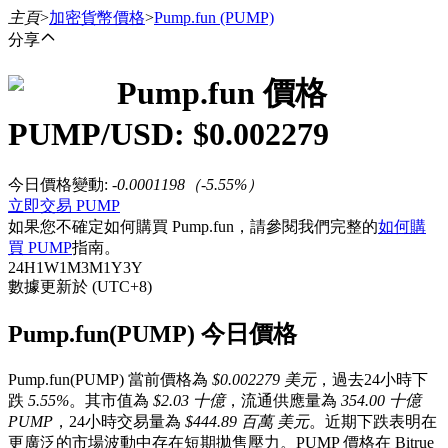
主頁
>
加密貨幣價格
>
Pump.fun
(PUMP)
分享
Pump.fun
價格
合約
PUMP
/USD: $
0.002279
今日價格變動
:
-0.0001198
（
-5.55
%）
立即交易 PUMP
如果您不確定如何購買 Pump.fun，請參閱我們完整的
如何購
買 PUMP
指南。
24H
1W
1M
3M
1Y
3Y
數據更新於 (UTC+8)
USDT永續
Pump.fun(PUMP) 今日價格
多種以USDT結算的永續合約
Pump.fun(PUMP) 當前價格為
$0.002279 美元
，過去24小時下
跌
5.55%
。其市值為
$2.03 十億
，流通供應量為
354.00 十億
PUMP
，24小時交易量為
$444.89 百萬 美元
。近期下跌表明在
更廣泛的市場波動中存在短期拋售壓力。PUMP 價格在 Bitrue