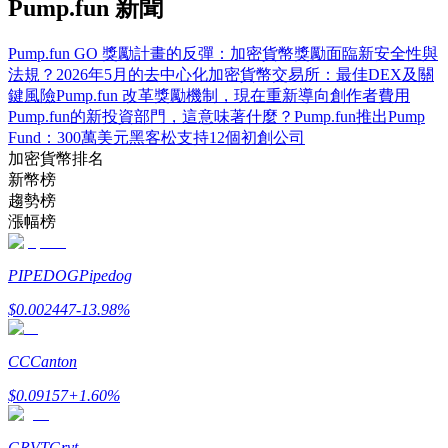
Pump.fun 新聞
了解如何賺取穩定收入
Pump.fun GO 獎勵計畫的反彈：加密貨幣獎勵面臨新安全性與
Bitrue
AI
法規？
2026年5月的去中心化加密貨幣交易所：最佳DEX及關
鍵風險
Pump.fun 改革獎勵機制，現在重新導向創作者費用
Pump.fun的新投資部門，這意味著什麼？
Pump.fun推出Pump
Fund：300萬美元黑客松支持12個初創公司
加密貨幣排名
新幣榜
趨勢榜
漲幅榜
合夥人計劃
PIPEDOG
Pipedog
$
0.002447
-13.98
%
CC
Canton
$
0.09157
+
1.60
%
Bitrue渠道合伙人
GRVT
Grvt