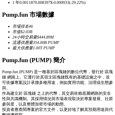
1 年
0.001187
0.008397
$
-0.000933
(
-29.22
%)
USDC永續
Pump.fun 市場數據
多種以USDC結算的永續合約
市場排名
46
市值
$
2.03B
24小時交易量
$
444.89M
流通供應量
354.00B
PUMP
最大供應量
1.00T
PUMP
Pump.fun (PUMP) 簡介
跟單
Pump.fun (PUMP) 是一種基於區塊鏈的數位代幣，發行於 區塊
鏈 網路上。它運行於其宿主區塊鏈既有的基礎設施之中，並
與頂尖交易專家同行
可依據專案設計承擔多種用途，例如實用功能、治理或生態參
與。
作為建立於 區塊鏈 之上的代幣，其交易依賴底層網路的安全
性與共識機制。其採用情況與市場表現取決於專案發展、社群
參與度，以及整體加密市場的動態。
投資者應查閱專案的官方文件，以更好地了解其預期用途與代
幣經濟模型。