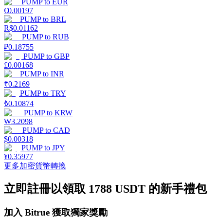
PUMP
to
EUR
€
0.00197
PUMP
to
BRL
R$
0.01162
PUMP
to
RUB
₽
0.18755
機槍池
PUMP
to
GBP
£
0.00168
一鍵質押鎖定高收益
PUMP
to
INR
₹
0.2169
PUMP
to
TRY
₺
0.10874
PUMP
to
KRW
₩
3.2098
PUMP
to
CAD
$
0.00318
PUMP
to
JPY
¥
0.35977
更多加密貨幣轉換
Launchpool
立即註冊以領取 1788 USDT 的新手禮包
活期質押獲得熱門資產
加入 Bitrue 獲取獨家獎勵