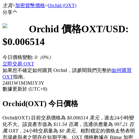
主頁
>
加密貨幣價格
>
Orchid
(OXT)
分享
Orchid
價格
OXT
/USD:
合約
$
0.006514
今日價格變動
:
0
（
0
%）
立即交易 OXT
如果您不確定如何購買 Orchid，請參閱我們完整的
如何購買
OXT
指南。
24H
1W
1M
3M
1Y
3Y
數據更新於 (UTC+8)
USDT永續
Orchid(OXT) 今日價格
多種以USDT結算的永續合約
Orchid(OXT) 目前交易價格為
$0.006514 美元
，過去24小時變
化不大。該資產市值為
$11.54 百萬
，流通供應量為
997.21 百
萬 OXT
，24小時交易量為
$0 美元
。相對穩定的價格走勢表明
市場參與者之間存在短期平衡。OXT 價格數據在 Bitrue 加密