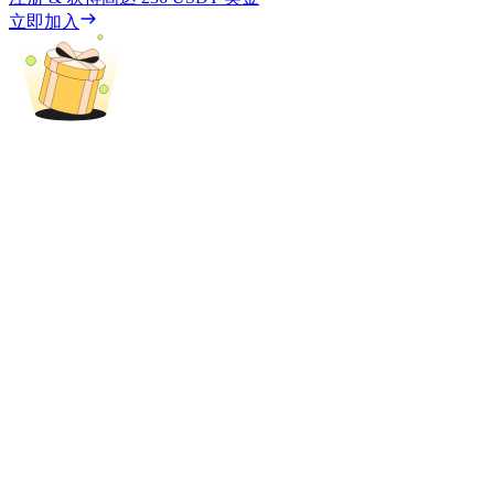
立即加入
充值CASHCAT & 赢取
瓜分 500000 CASHCAT 獎池
BitMart 用戶遷移專享
註冊&交易贏 500,000 USDT
貴金屬財富季 · 交易巔峰賽
抽獎衝榜 · 贏33,333 USDT