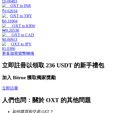
£
0.00483
OXT
to
INR
₹
0.62034
OXT
to
TRY
₺
0.31004
OXT
to
KRW
機槍池
₩
9.26538
OXT
to
CAD
一鍵質押鎖定高收益
$
0.00913
OXT
to
JPY
¥
1.0306
更多加密貨幣轉換
立即註冊以領取 236 USDT 的新手禮包
加入 Bitrue 獲取獨家獎勵
立即註冊
Launchpool
活期質押獲得熱門資產
人們也問：關於 OXT 的其他問題
如何購買和交易 OXT？