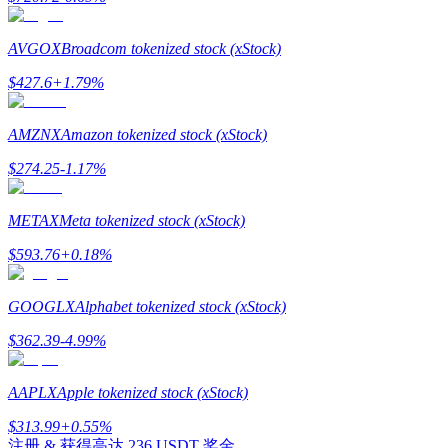
最高達65%佣金！
AVGOX
Broadcom tokenized stock (xStock)
$
427.6
+
1.79
%
AMZNX
Amazon tokenized stock (xStock)
$
274.25
-1.17
%
METAX
Meta tokenized stock (xStock)
邀请好友
$
593.76
+
0.18
%
邀請朋友獲得現金獎勵
充值CASHCAT & 赢取
GOOGLX
Alphabet tokenized stock (xStock)
$
362.39
-4.99
%
AAPLX
Apple tokenized stock (xStock)
$
313.99
+
0.55
%
注册 & 获得高达
236 USDT
奖金