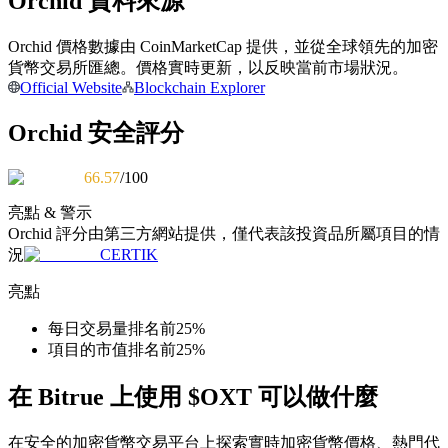
Orchid 資料來源
Orchid 價格數據由 CoinMarketCap 提供，並從全球領先的加密
成為跟單交易員
貨幣交易所匯總。價格實時更新，以反映當前市場狀況。
Official Website
Blockchain Explorer
坐享盈利分成和跟單分傭
Orchid 安全評分
66.57
/100
亮點 & 警示
Orchid
評分由第三方網站提供，僅代表該投資品所屬項目的情
況
CERTIK
亮點
合約資訊
每日交易量排名前25%
包含交易情況等的大數據分析
項目的市值排名前25%
在 Bitrue 上使用 $OXT 可以做什麼
在安全的加密貨幣交易平台上探索實時加密貨幣價格、熱門代