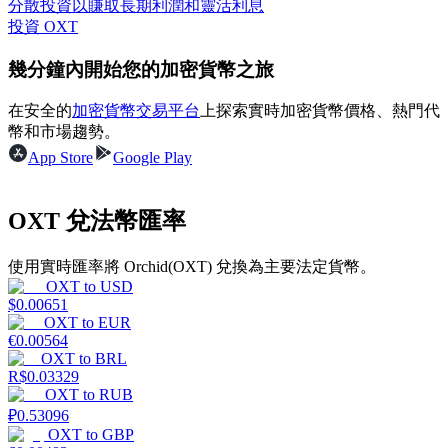
分散投資以賺取長期利潤和靈活利息
投資 OXT
幾分鐘內開始您的加密貨幣之旅
理財
在安全的
加密貨幣交易平台
上探索實時加密貨幣價格、熱門代
幣和市場趨勢。
App Store
Google Play
OXT 兌法幣匯率
使用實時匯率將 Orchid(OXT) 兌換為主要法定貨幣。
OXT
to
USD
$
0.00651
增值寶
OXT
to
EUR
€
0.00564
使您的資產穩定增值
OXT
to
BRL
R$
0.03329
OXT
to
RUB
₽
0.53096
OXT
to
GBP