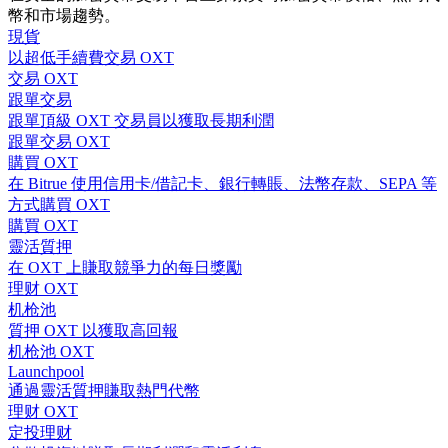
幣和市場趨勢。
現貨
以超低手續費交易 OXT
交易 OXT
跟單交易
合約指南
跟單頂級 OXT 交易員以獲取長期利潤
合約功能使用指南
跟單交易 OXT
購買 OXT
在 Bitrue 使用信用卡/借記卡、銀行轉賬、法幣存款、SEPA 等
方式購買 OXT
購買 OXT
靈活質押
在 OXT 上賺取競爭力的每日獎勵
理财 OXT
机枪池
質押 OXT 以獲取高回報
交易策略
机枪池 OXT
Launchpool
學習如何保持盈利
通過靈活質押賺取熱門代幣
理财 OXT
定投理财