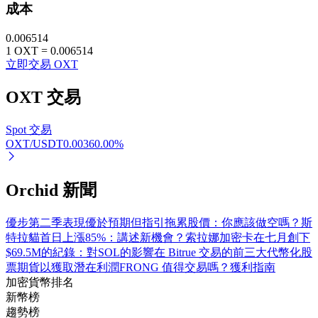
成本
0.006514
1
OXT
=
0.006514
立即交易 OXT
OXT
交易
Spot 交易
定投理财
OXT/USDT
0.0036
0.00
%
享受活期理財及長期收益
Orchid 新聞
優步第二季表現優於預期但指引拖累股價：你應該做空嗎？
斯
特拉貓首日上漲85%：講述新機會？
索拉娜加密卡在七月創下
$69.5M的紀錄：對SOL的影響
在 Bitrue 交易的前三大代幣化股
票期貨以獲取潛在利潤
FRONG 值得交易嗎？獲利指南
加密貨幣排名
新幣榜
學習理財
趨勢榜