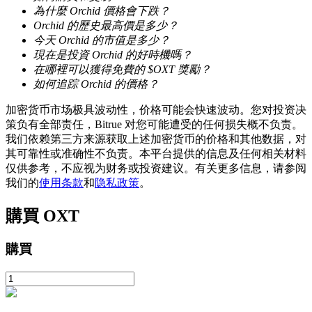
為什麼 Orchid 價格會下跌？
Orchid 的歷史最高價是多少？
今天 Orchid 的市值是多少？
現在是投資 Orchid 的好時機嗎？
在哪裡可以獲得免費的 $OXT 獎勵？
如何追踪 Orchid 的價格？
鎖倉BTR
加密货币市场极具波动性，价格可能会快速波动。您对投资决
策负有全部责任，Bitrue 对您可能遭受的任何损失概不负责。
輕鬆獲得多重福利
我们依赖第三方来源获取上述加密货币的价格和其他数据，对
其可靠性或准确性不负责。本平台提供的信息及任何相关材料
仅供参考，不应视为财务或投资建议。有关更多信息，请参阅
我们的
使用条款
和
隐私政策
。
購買
OXT
購買
借貸寶
借貸數字貨幣，及時且安全的服務