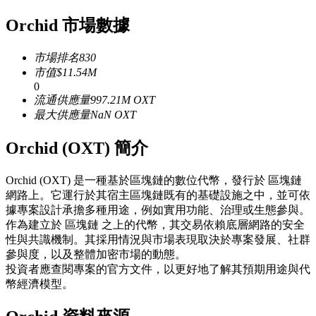
USDC永續
Orchid 市場數據
多種以USDC結算的永續合約
市場排名
830
市值
$
11.54M
0
流通供應量
997.21M
OXT
最大供應量
NaN
OXT
Orchid (OXT) 簡介
Orchid (OXT) 是一種基於區塊鏈的數位代幣，發行於 區塊鏈
跟單
網路上。它運行於其宿主區塊鏈既有的基礎設施之中，並可依
據專案設計承擔多種用途，例如實用功能、治理或生態參與。
與頂尖交易專家同行
作為建立於 區塊鏈 之上的代幣，其交易依賴底層網路的安全
性與共識機制。其採用情況與市場表現取決於專案發展、社群
參與度，以及整體加密市場的動態。
投資者應查閱專案的官方文件，以更好地了解其預期用途與代
幣經濟模型。