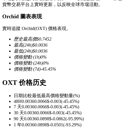
貨幣交易平台上實時更新，以反映全球市場活動。
Orchid 圖表表現
實時追蹤 Orchid(OXT) 價格表現。
幣本位永續
歷史最高價
$
0.7452
以數字貨幣為保證金的永續合約
最高
(24h)
$
0.0036
最低
(24h)
$
0.0036
價格變動
(1h)
0
%
價格變動
(24h)
0
%
TradFi
價格變動
(7d)
-45.45
%
美股、外匯、貴金屬及大宗商品衍生性商品
OXT 价格历史
日期比較
最低
最高
價格變動量
(%)
48H
0.0036
0.0066
$
-0.003
(
-45.45
%)
7 天
0.0036
0.0066
$
-0.003
(
-45.45
%)
30 天
0.0036
0.0066
$
-0.003
(
-45.45
%)
90 天
0.0036
0.0898
$
-0.0862
(
-95.99
%)
1 年
0.0036
0.0898
$
-0.0501
(
-93.29
%)