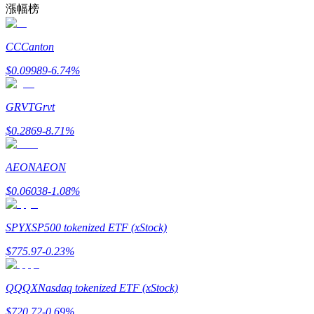
漲幅榜
了解如何賺取穩定收入
Bitrue
AI
CC
Canton
$
0.09989
-6.74
%
GRVT
Grvt
$
0.2869
-8.71
%
合夥人計劃
AEON
AEON
$
0.06038
-1.08
%
SPYX
SP500 tokenized ETF (xStock)
$
775.97
-0.23
%
QQQX
Nasdaq tokenized ETF (xStock)
Bitrue渠道合伙人
$
720.72
-0.69
%