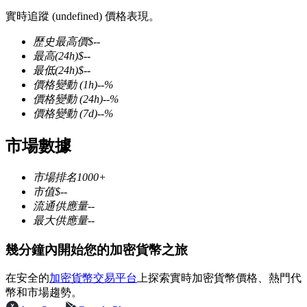
實時追蹤 (undefined) 價格表現。
歷史最高價
$
--
最高
(24h)
$
--
最低
(24h)
$
--
幣本位永續
價格變動
(1h)
--
%
價格變動
(24h)
--
%
以數字貨幣為保證金的永續合約
價格變動
(7d)
--
%
市場數據
TradFi
市場排名
1000+
美股、外匯、貴金屬及大宗商品衍生性商品
市值
$
--
流通供應量
--
最大供應量
--
幾分鐘內開始您的加密貨幣之旅
在安全的
加密貨幣交易平台
上探索實時加密貨幣價格、熱門代
幣和市場趨勢。