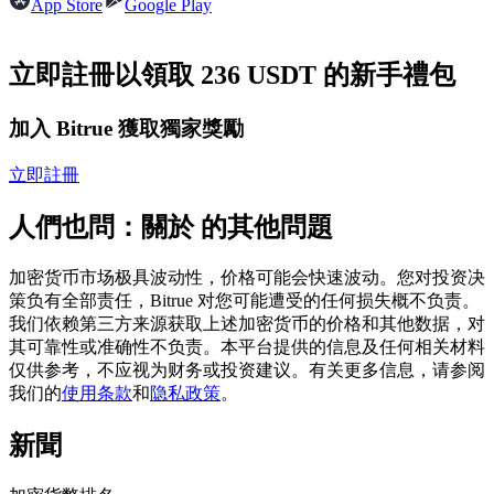
App Store
Google Play
USDC永續
多種以USDC結算的永續合約
立即註冊以領取 236 USDT 的新手禮包
加入 Bitrue 獲取獨家獎勵
立即註冊
人們也問：關於 的其他問題
加密货币市场极具波动性，价格可能会快速波动。您对投资决
跟單
策负有全部责任，Bitrue 对您可能遭受的任何损失概不负责。
我们依赖第三方来源获取上述加密货币的价格和其他数据，对
與頂尖交易專家同行
其可靠性或准确性不负责。本平台提供的信息及任何相关材料
仅供参考，不应视为财务或投资建议。有关更多信息，请参阅
我们的
使用条款
和
隐私政策
。
新聞