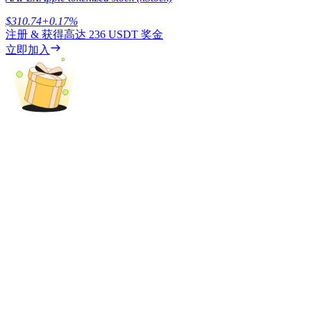
$
310.74
+
0.17
%
注册 & 获得高达
236 USDT
奖金
立即加入
理財
增值寶
使您的資產穩定增值