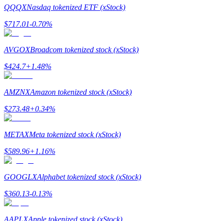
QQQX
Nasdaq tokenized ETF (xStock)
$
717.01
-0.70
%
AVGOX
Broadcom tokenized stock (xStock)
合約指南
$
424.7
+
1.48
%
合約功能使用指南
AMZNX
Amazon tokenized stock (xStock)
$
273.48
+
0.34
%
METAX
Meta tokenized stock (xStock)
$
589.96
+
1.16
%
交易策略
GOOGLX
Alphabet tokenized stock (xStock)
學習如何保持盈利
$
360.13
-0.13
%
AAPLX
Apple tokenized stock (xStock)