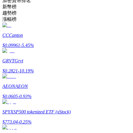
加密貨幣排名
新幣榜
趨勢榜
成為跟單交易員
漲幅榜
坐享盈利分成和跟單分傭
CC
Canton
$
0.09961
-5.45
%
GRVT
Grvt
$
0.2821
-10.19
%
AEON
AEON
合約資訊
$
0.0605
-0.93
%
包含交易情況等的大數據分析
SPYX
SP500 tokenized ETF (xStock)
$
773.04
-0.25
%