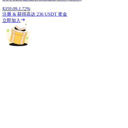
$
359.09
-1.72
%
注册 & 获得高达
236 USDT
奖金
立即加入
理財
增值寶
使您的資產穩定增值