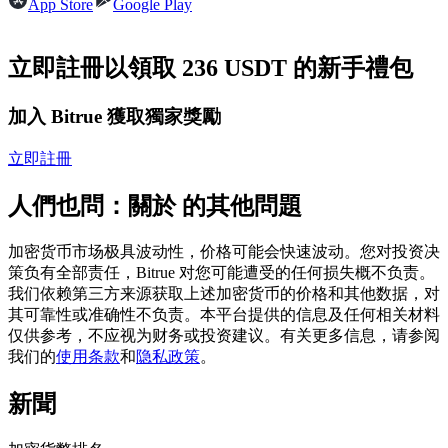
App Store
Google Play
USDC永續
多種以USDC結算的永續合約
立即註冊以領取 236 USDT 的新手禮包
加入 Bitrue 獲取獨家獎勵
立即註冊
人們也問：關於 的其他問題
加密货币市场极具波动性，价格可能会快速波动。您对投资决
跟單
策负有全部责任，Bitrue 对您可能遭受的任何损失概不负责。
我们依赖第三方来源获取上述加密货币的价格和其他数据，对
與頂尖交易專家同行
其可靠性或准确性不负责。本平台提供的信息及任何相关材料
仅供参考，不应视为财务或投资建议。有关更多信息，请参阅
我们的
使用条款
和
隐私政策
。
新聞