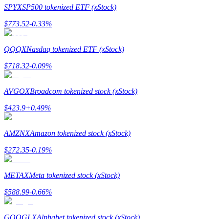
SPYX
SP500 tokenized ETF (xStock)
$
773.52
-0.33
%
QQQX
Nasdaq tokenized ETF (xStock)
合約指南
$
718.32
-0.09
%
合約功能使用指南
AVGOX
Broadcom tokenized stock (xStock)
$
423.9
+
0.49
%
AMZNX
Amazon tokenized stock (xStock)
$
272.35
-0.19
%
交易策略
METAX
Meta tokenized stock (xStock)
學習如何保持盈利
$
588.99
-0.66
%
GOOGLX
Alphabet tokenized stock (xStock)