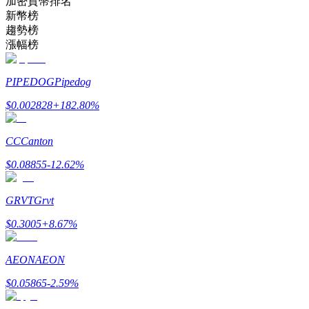
加密貨幣排名
新幣榜
趨勢榜
成為跟單交易員
漲幅榜
坐享盈利分成和跟單分傭
PIPEDOG
Pipedog
$
0.002828
+
182.80
%
CC
Canton
$
0.08855
-12.62
%
GRVT
Grvt
合約資訊
$
0.3005
+
8.67
%
包含交易情況等的大數據分析
AEON
AEON
$
0.05865
-2.59
%