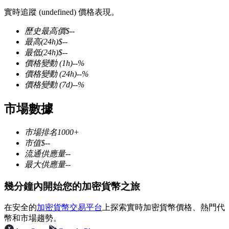
實時追蹤 (undefined) 價格表現。
歷史最高價
$
--
最高
(24h)
$
--
最低
(24h)
$
--
幣本位永續
價格變動
(1h)
--
%
價格變動
(24h)
--
%
以數字貨幣為保證金的永續合約
價格變動
(7d)
--
%
市場數據
TradFi
市場排名
1000+
美股、外匯、貴金屬及大宗商品衍生性商品
市值
$
--
流通供應量
--
最大供應量
--
幾分鐘內開始您的加密貨幣之旅
在安全的
加密貨幣交易平台
上探索實時加密貨幣價格、熱門代
幣和市場趨勢。