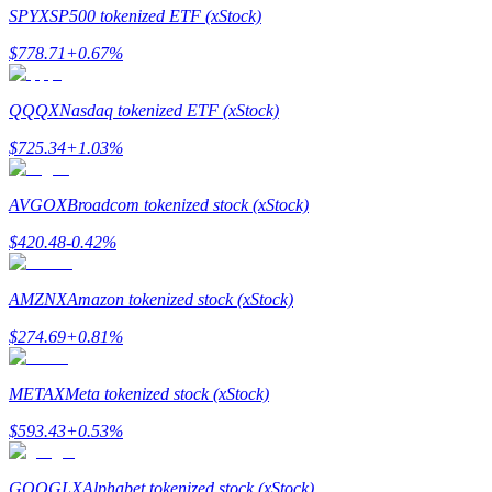
SPYX
SP500 tokenized ETF (xStock)
$
778.71
+
0.67
%
QQQX
Nasdaq tokenized ETF (xStock)
合約指南
$
725.34
+
1.03
%
合約功能使用指南
AVGOX
Broadcom tokenized stock (xStock)
$
420.48
-0.42
%
AMZNX
Amazon tokenized stock (xStock)
$
274.69
+
0.81
%
交易策略
METAX
Meta tokenized stock (xStock)
學習如何保持盈利
$
593.43
+
0.53
%
GOOGLX
Alphabet tokenized stock (xStock)