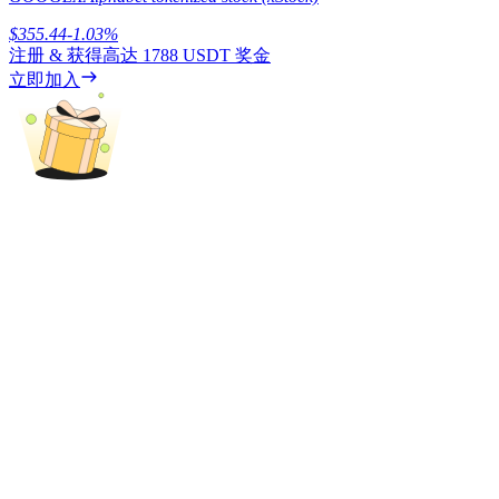
$
355.44
-1.03
%
注册 & 获得高达
1788 USDT
奖金
立即加入
理財
增值寶
使您的資產穩定增值