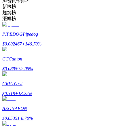
加密貨幣排名
新幣榜
趨勢榜
成為跟單交易員
漲幅榜
坐享盈利分成和跟單分傭
PIPEDOG
Pipedog
$
0.002467
+
146.70
%
CC
Canton
$
0.08959
-2.05
%
GRVT
Grvt
合約資訊
$
0.318
+
13.22
%
包含交易情況等的大數據分析
AEON
AEON
$
0.05351
-8.70
%