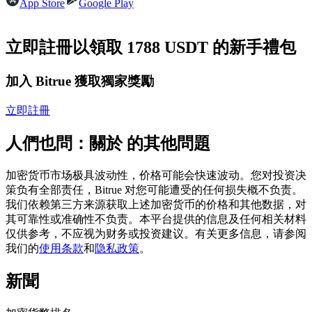
App Store
Google Play
USDC永續
多種以USDC結算的永續合約
立即註冊以領取 1788 USDT 的新手禮包
加入 Bitrue 獲取獨家獎勵
立即註冊
人們也問：關於 的其他問題
加密货币市场极具波动性，价格可能会快速波动。您对投资决
跟單
策负有全部责任，Bitrue 对您可能遭受的任何损失概不负责。
我们依赖第三方来源获取上述加密货币的价格和其他数据，对
與頂尖交易專家同行
其可靠性或准确性不负责。本平台提供的信息及任何相关材料
仅供参考，不应视为财务或投资建议。有关更多信息，请参阅
我们的
使用条款
和
隐私政策
。
新聞