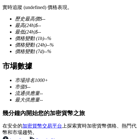
實時追蹤 (undefined) 價格表現。
歷史最高價
$
--
最高
(24h)
$
--
最低
(24h)
$
--
幣本位永續
價格變動
(1h)
--
%
價格變動
(24h)
--
%
以數字貨幣為保證金的永續合約
價格變動
(7d)
--
%
市場數據
TradFi
市場排名
1000+
美股、外匯、貴金屬及大宗商品衍生性商品
市值
$
--
流通供應量
--
最大供應量
--
幾分鐘內開始您的加密貨幣之旅
在安全的
加密貨幣交易平台
上探索實時加密貨幣價格、熱門代
幣和市場趨勢。