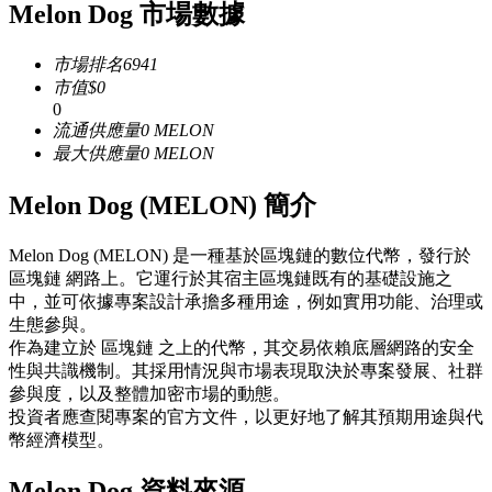
Melon Dog 市場數據
USDC永續
市場排名
6941
多種以USDC結算的永續合約
市值
$
0
0
流通供應量
0
MELON
最大供應量
0
MELON
Melon Dog (MELON) 簡介
Melon Dog (MELON) 是一種基於區塊鏈的數位代幣，發行於
區塊鏈 網路上。它運行於其宿主區塊鏈既有的基礎設施之
跟單
中，並可依據專案設計承擔多種用途，例如實用功能、治理或
生態參與。
與頂尖交易專家同行
作為建立於 區塊鏈 之上的代幣，其交易依賴底層網路的安全
性與共識機制。其採用情況與市場表現取決於專案發展、社群
參與度，以及整體加密市場的動態。
投資者應查閱專案的官方文件，以更好地了解其預期用途與代
幣經濟模型。
Melon Dog 資料來源