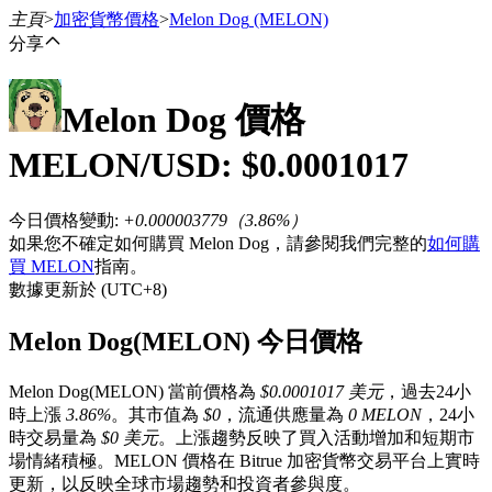
主頁
>
加密貨幣價格
>
Melon Dog
(MELON)
分享
Melon Dog
價格
合約
MELON
/USD: $
0.0001017
今日價格變動
:
+0.000003779
（
3.86
%）
如果您不確定如何購買 Melon Dog，請參閱我們完整的
如何購
買 MELON
指南。
數據更新於 (UTC+8)
Melon Dog(MELON) 今日價格
USDT永續
Melon Dog(MELON) 當前價格為
$0.0001017 美元
，過去24小
多種以USDT結算的永續合約
時上漲
3.86%
。其市值為
$0
，流通供應量為
0 MELON
，24小
時交易量為
$0 美元
。上漲趨勢反映了買入活動增加和短期市
場情緒積極。MELON 價格在 Bitrue 加密貨幣交易平台上實時
更新，以反映全球市場趨勢和投資者參與度。