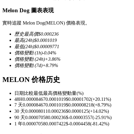
Melon Dog 圖表表現
實時追蹤 Melon Dog(MELON) 價格表現。
歷史最高價
$
0.000236
幣本位永續
最高
(24h)
$
0.0001019
以數字貨幣為保證金的永續合約
最低
(24h)
$
0.00009771
價格變動
(1h)
-0.04
%
價格變動
(24h)
+
3.86
%
價格變動
(7d)
+
8.79
%
TradFi
MELON 价格历史
美股、外匯、貴金屬及大宗商品衍生性商品
日期比較
最低
最高
價格變動量
(%)
48H
0.00008467
0.0001019
$
0.00001702
(
+
20.11
%)
7 天
0.00008467
0.0001019
$
0.000008218
(
+
8.79
%)
30 天
0.00008011
0.000236
$
0.0000125
(
+
14.02
%)
90 天
0.00007058
0.000236
$
-0.00003557
(
-25.91
%)
1 年
0.00007058
0.0007422
$
-0.0004458
(
-81.42
%)