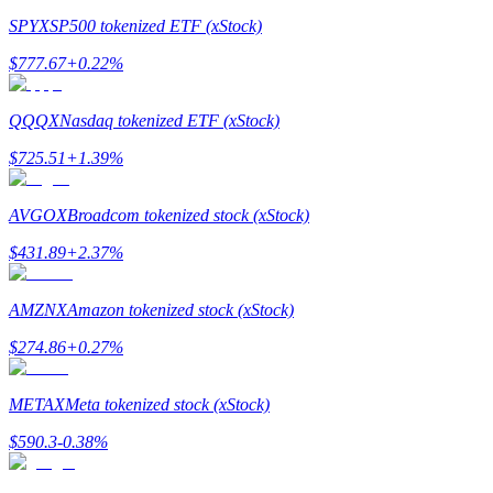
SPYX
SP500 tokenized ETF (xStock)
$
777.67
+
0.22
%
QQQX
Nasdaq tokenized ETF (xStock)
機槍池
$
725.51
+
1.39
%
一鍵質押鎖定高收益
AVGOX
Broadcom tokenized stock (xStock)
$
431.89
+
2.37
%
AMZNX
Amazon tokenized stock (xStock)
$
274.86
+
0.27
%
Launchpool
METAX
Meta tokenized stock (xStock)
活期質押獲得熱門資產
$
590.3
-0.38
%