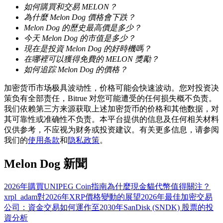
如何購買和交易 MELON？
為什麼 Melon Dog 價格會下跌？
Melon Dog 的歷史最高價是多少？
今天 Melon Dog 的市值是多少？
現在是投資 Melon Dog 的好時機嗎？
合約指南
在哪裡可以獲得免費的 MELON 獎勵？
合約功能使用指南
如何追踪 Melon Dog 的價格？
加密货币市场极具波动性，价格可能会快速波动。您对投资决
策负有全部责任，Bitrue 对您可能遭受的任何损失概不负责。
我们依赖第三方来源获取上述加密货币的价格和其他数据，对
其可靠性或准确性不负责。本平台提供的信息及任何相关材料
仅供参考，不应视为财务或投资建议。有关更多信息，请参阅
我们的
使用条款
和
隐私政策
。
Melon Dog 新聞
交易策略
2026年購買UNIPEG Coin指南
為什麼現金貓代幣值得關注？
學習如何保持盈利
xrpl_adam對2026年XRP價格變動的展望
2026年最佳加密交易
公司：資金交易如何運作
至2030年SanDisk (SNDK) 股票的投
資分析