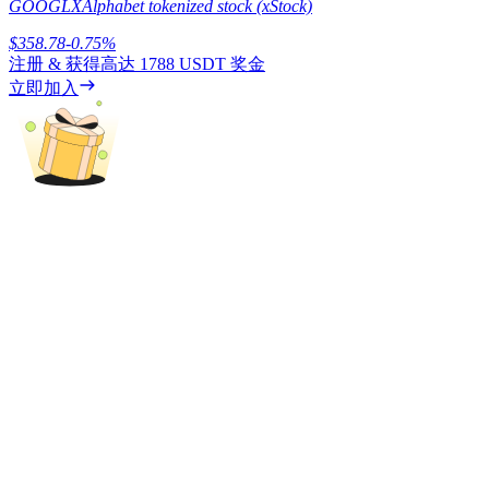
GOOGLX
Alphabet tokenized stock (xStock)
$
358.78
-0.75
%
注册 & 获得高达
1788 USDT
奖金
立即加入
鎖倉BTR
輕鬆獲得多重福利
借貸寶
借貸數字貨幣，及時且安全的服務