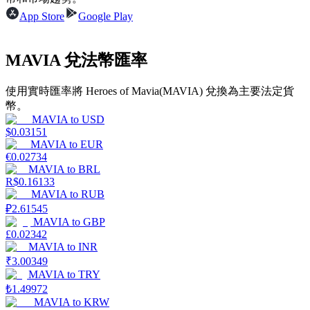
App Store
Google Play
MAVIA 兌法幣匯率
理財
使用實時匯率將 Heroes of Mavia(MAVIA) 兌換為主要法定貨
幣。
MAVIA
to
USD
$
0.03151
MAVIA
to
EUR
€
0.02734
MAVIA
to
BRL
R$
0.16133
MAVIA
to
RUB
₽
2.61545
增值寶
MAVIA
to
GBP
£
0.02342
使您的資產穩定增值
MAVIA
to
INR
₹
3.00349
MAVIA
to
TRY
₺
1.49972
MAVIA
to
KRW