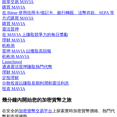
跟單交易 MAVIA
購買 MAVIA
在 Bitrue 使用信用卡/借記卡、銀行轉賬、法幣存款、SEPA 等
方式購買 MAVIA
購買 MAVIA
合約指南
靈活質押
在 MAVIA 上賺取競爭力的每日獎勵
合約功能使用指南
理财 MAVIA
机枪池
質押 MAVIA 以獲取高回報
机枪池 MAVIA
Launchpool
通過靈活質押賺取熱門代幣
理财 MAVIA
定投理财
分散投資以賺取長期利潤和靈活利息
投資 MAVIA
交易策略
幾分鐘內開始您的加密貨幣之旅
學習如何保持盈利
在安全的
加密貨幣交易平台
上探索實時加密貨幣價格、熱門代
幣和市場趨勢。