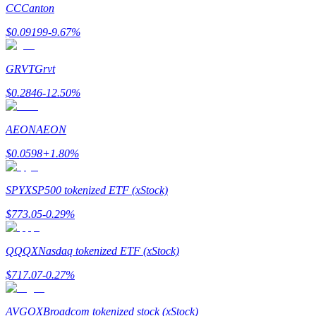
CC
Canton
了解如何賺取穩定收入
$
0.09199
-9.67
%
Bitrue
AI
GRVT
Grvt
$
0.2846
-12.50
%
AEON
AEON
$
0.0598
+
1.80
%
合夥人計劃
SPYX
SP500 tokenized ETF (xStock)
$
773.05
-0.29
%
QQQX
Nasdaq tokenized ETF (xStock)
$
717.07
-0.27
%
Bitrue渠道合伙人
AVGOX
Broadcom tokenized stock (xStock)