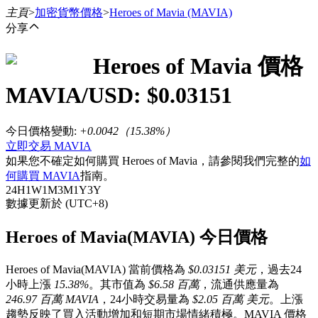
主頁
>
加密貨幣價格
>
Heroes of Mavia
(MAVIA)
分享
Heroes of Mavia
價格
合約
MAVIA
/USD: $
0.03151
今日價格變動
:
+0.0042
（
15.38
%）
立即交易 MAVIA
如果您不確定如何購買 Heroes of Mavia，請參閱我們完整的
如
何購買 MAVIA
指南。
24H
1W
1M
3M
1Y
3Y
數據更新於 (UTC+8)
USDT永續
Heroes of Mavia(MAVIA) 今日價格
多種以USDT結算的永續合約
Heroes of Mavia(MAVIA) 當前價格為
$0.03151 美元
，過去24
小時上漲
15.38%
。其市值為
$6.58 百萬
，流通供應量為
246.97 百萬 MAVIA
，24小時交易量為
$2.05 百萬 美元
。上漲
趨勢反映了買入活動增加和短期市場情緒積極。MAVIA 價格