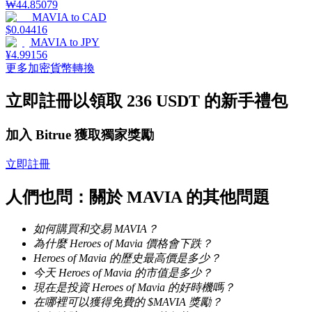
₩
44.85079
MAVIA
to
CAD
$
0.04416
MAVIA
to
JPY
¥
4.99156
更多加密貨幣轉換
機槍池
立即註冊以領取 236 USDT 的新手禮包
一鍵質押鎖定高收益
加入 Bitrue 獲取獨家獎勵
立即註冊
人們也問：關於 MAVIA 的其他問題
如何購買和交易 MAVIA？
為什麼 Heroes of Mavia 價格會下跌？
Launchpool
Heroes of Mavia 的歷史最高價是多少？
今天 Heroes of Mavia 的市值是多少？
活期質押獲得熱門資產
現在是投資 Heroes of Mavia 的好時機嗎？
在哪裡可以獲得免費的 $MAVIA 獎勵？