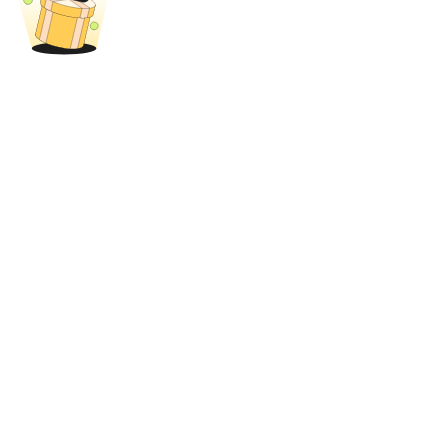
充值CASHCAT & 赢取
瓜分 500000 CASHCAT 獎池
BitMart 用戶遷移專享
註冊&交易贏 500,000 USDT
貴金屬財富季 · 交易巔峰賽
抽獎衝榜 · 贏33,333 USDT