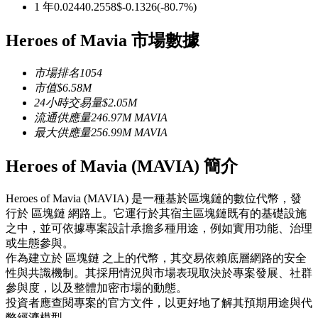
1 年
0.0244
0.2558
$
-0.1326
(
-80.7
%)
USDC永續
Heroes of Mavia 市場數據
多種以USDC結算的永續合約
市場排名
1054
市值
$
6.58M
24小時交易量
$
2.05M
流通供應量
246.97M
MAVIA
最大供應量
256.99M
MAVIA
Heroes of Mavia (MAVIA) 簡介
跟單
Heroes of Mavia (MAVIA) 是一種基於區塊鏈的數位代幣，發
行於 區塊鏈 網路上。它運行於其宿主區塊鏈既有的基礎設施
與頂尖交易專家同行
之中，並可依據專案設計承擔多種用途，例如實用功能、治理
或生態參與。
作為建立於 區塊鏈 之上的代幣，其交易依賴底層網路的安全
性與共識機制。其採用情況與市場表現取決於專案發展、社群
參與度，以及整體加密市場的動態。
投資者應查閱專案的官方文件，以更好地了解其預期用途與代
幣經濟模型。