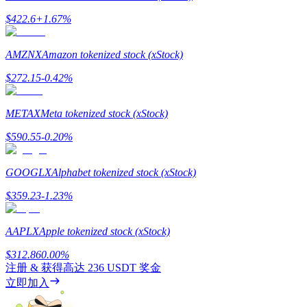
最高達65%佣金！
$
422.6
+
1.67
%
AMZNX
Amazon tokenized stock (xStock)
$
272.15
-0.42
%
METAX
Meta tokenized stock (xStock)
$
590.55
-0.20
%
邀请好友
GOOGLX
Alphabet tokenized stock (xStock)
邀請朋友獲得現金獎勵
$
359.23
-1.23
%
充值CASHCAT & 赢取
AAPLX
Apple tokenized stock (xStock)
$
312.86
0.00
%
注册 & 获得高达
236 USDT
奖金
立即加入