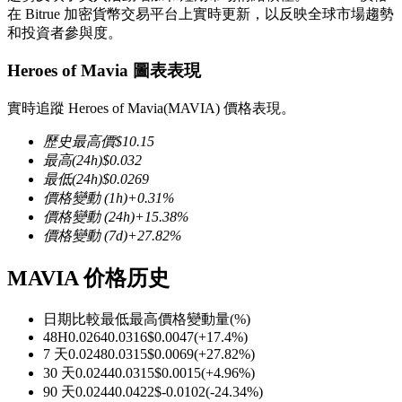
在 Bitrue 加密貨幣交易平台上實時更新，以反映全球市場趨勢
和投資者參與度。
Heroes of Mavia 圖表表現
幣本位永續
實時追蹤 Heroes of Mavia(MAVIA) 價格表現。
以數字貨幣為保證金的永續合約
歷史最高價
$
10.15
最高
(24h)
$
0.032
最低
(24h)
$
0.0269
價格變動
(1h)
+
0.31
%
TradFi
價格變動
(24h)
+
15.38
%
價格變動
(7d)
+
27.82
%
美股、外匯、貴金屬及大宗商品衍生性商品
MAVIA 价格历史
日期比較
最低
最高
價格變動量
(%)
48H
0.0264
0.0316
$
0.0047
(
+
17.4
%)
7 天
0.0248
0.0315
$
0.0069
(
+
27.82
%)
30 天
0.0244
0.0315
$
0.0015
(
+
4.96
%)
90 天
0.0244
0.0422
$
-0.0102
(
-24.34
%)