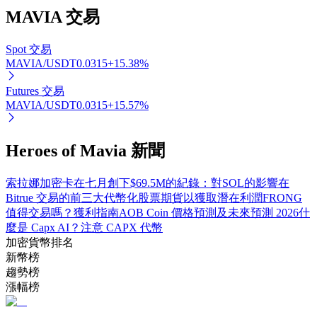
MAVIA
交易
Spot 交易
MAVIA/USDT
0.0315
+
15.38
%
Futures 交易
MAVIA/USDT
0.0315
+
15.57
%
定投理财
Heroes of Mavia 新聞
享受活期理財及長期收益
索拉娜加密卡在七月創下$69.5M的紀錄：對SOL的影響
在
Bitrue 交易的前三大代幣化股票期貨以獲取潛在利潤
FRONG
值得交易嗎？獲利指南
AOB Coin 價格預測及未來預測 2026
什
麼是 Capx AI？注意 CAPX 代幣
加密貨幣排名
新幣榜
趨勢榜
漲幅榜
學習理財