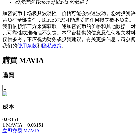
如何追踪 Heroes of Mavia 的價格？
加密货币市场极具波动性，价格可能会快速波动。您对投资决
策负有全部责任，Bitrue 对您可能遭受的任何损失概不负责。
我们依赖第三方来源获取上述加密货币的价格和其他数据，对
其可靠性或准确性不负责。本平台提供的信息及任何相关材料
仅供参考，不应视为财务或投资建议。有关更多信息，请参阅
我们的
使用条款
和
隐私政策
。
鎖倉BTR
輕鬆獲得多重福利
購買
MAVIA
購買
成本
0.03151
借貸寶
1
MAVIA
=
0.03151
立即交易 MAVIA
借貸數字貨幣，及時且安全的服務