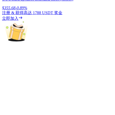
$
355.68
-0.89
%
注册 & 获得高达
1788 USDT
奖金
立即加入
理財
增值寶
使您的資產穩定增值