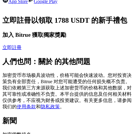
App Store
Google Play
USDC永續
多種以USDC結算的永續合約
立即註冊以領取 1788 USDT 的新手禮包
加入 Bitrue 獲取獨家獎勵
立即註冊
人們也問：關於 的其他問題
加密货币市场极具波动性，价格可能会快速波动。您对投资决
跟單
策负有全部责任，Bitrue 对您可能遭受的任何损失概不负责。
我们依赖第三方来源获取上述加密货币的价格和其他数据，对
與頂尖交易專家同行
其可靠性或准确性不负责。本平台提供的信息及任何相关材料
仅供参考，不应视为财务或投资建议。有关更多信息，请参阅
我们的
使用条款
和
隐私政策
。
新聞