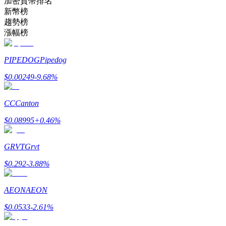
加密貨幣排名
新幣榜
趨勢榜
成為跟單交易員
漲幅榜
坐享盈利分成和跟單分傭
PIPEDOG
Pipedog
$
0.00249
-9.68
%
CC
Canton
$
0.08995
+
0.46
%
GRVT
Grvt
合約資訊
$
0.292
-3.88
%
包含交易情況等的大數據分析
AEON
AEON
$
0.0533
-2.61
%