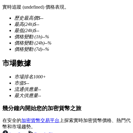
實時追蹤 (undefined) 價格表現。
歷史最高價
$
--
最高
(24h)
$
--
最低
(24h)
$
--
幣本位永續
價格變動
(1h)
--
%
價格變動
(24h)
--
%
以數字貨幣為保證金的永續合約
價格變動
(7d)
--
%
市場數據
TradFi
市場排名
1000+
美股、外匯、貴金屬及大宗商品衍生性商品
市值
$
--
流通供應量
--
最大供應量
--
幾分鐘內開始您的加密貨幣之旅
在安全的
加密貨幣交易平台
上探索實時加密貨幣價格、熱門代
幣和市場趨勢。