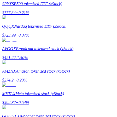
SPYX
SP500 tokenized ETF (xStock)
$
777.34
+
0.21
%
QQQX
Nasdaq tokenized ETF (xStock)
合約指南
$
723.99
+
0.37
%
合約功能使用指南
AVGOX
Broadcom tokenized stock (xStock)
$
421.22
-1.50
%
AMZNX
Amazon tokenized stock (xStock)
$
274.2
+
0.23
%
交易策略
METAX
Meta tokenized stock (xStock)
學習如何保持盈利
$
592.87
+
0.54
%
GOOGLX
Alphabet tokenized stock (xStock)