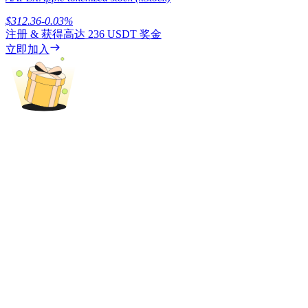
$
312.36
-0.03
%
注册 & 获得高达
236 USDT
奖金
立即加入
理財
增值寶
使您的資產穩定增值