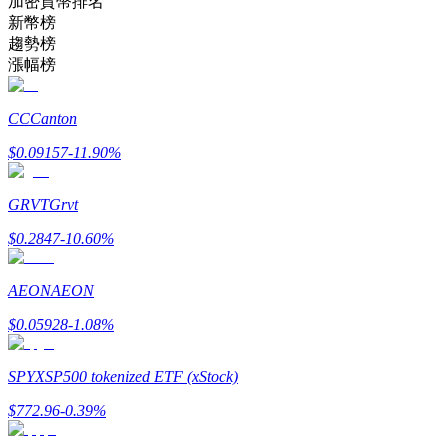
加密貨幣排名
新幣榜
趨勢榜
成為跟單交易員
漲幅榜
坐享盈利分成和跟單分傭
CC
Canton
$
0.09157
-11.90
%
GRVT
Grvt
$
0.2847
-10.60
%
AEON
AEON
合約資訊
$
0.05928
-1.08
%
包含交易情況等的大數據分析
SPYX
SP500 tokenized ETF (xStock)
$
772.96
-0.39
%