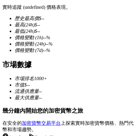
實時追蹤 (undefined) 價格表現。
歷史最高價
$
--
最高
(24h)
$
--
最低
(24h)
$
--
幣本位永續
價格變動
(1h)
--
%
價格變動
(24h)
--
%
以數字貨幣為保證金的永續合約
價格變動
(7d)
--
%
市場數據
TradFi
市場排名
1000+
美股、外匯、貴金屬及大宗商品衍生性商品
市值
$
--
流通供應量
--
最大供應量
--
幾分鐘內開始您的加密貨幣之旅
在安全的
加密貨幣交易平台
上探索實時加密貨幣價格、熱門代
幣和市場趨勢。