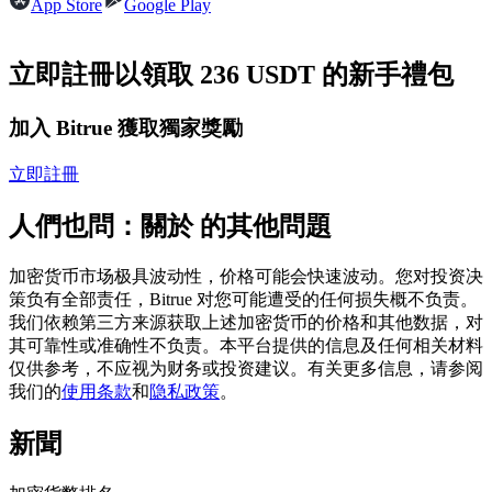
App Store
Google Play
USDC永續
多種以USDC結算的永續合約
立即註冊以領取 236 USDT 的新手禮包
加入 Bitrue 獲取獨家獎勵
立即註冊
人們也問：關於 的其他問題
加密货币市场极具波动性，价格可能会快速波动。您对投资决
跟單
策负有全部责任，Bitrue 对您可能遭受的任何损失概不负责。
我们依赖第三方来源获取上述加密货币的价格和其他数据，对
與頂尖交易專家同行
其可靠性或准确性不负责。本平台提供的信息及任何相关材料
仅供参考，不应视为财务或投资建议。有关更多信息，请参阅
我们的
使用条款
和
隐私政策
。
新聞