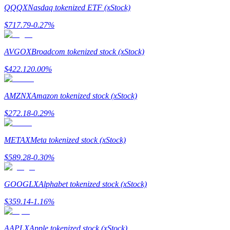
QQQX
Nasdaq tokenized ETF (xStock)
$
717.79
-0.27
%
AVGOX
Broadcom tokenized stock (xStock)
合約指南
$
422.12
0.00
%
合約功能使用指南
AMZNX
Amazon tokenized stock (xStock)
$
272.18
-0.29
%
METAX
Meta tokenized stock (xStock)
$
589.28
-0.30
%
交易策略
GOOGLX
Alphabet tokenized stock (xStock)
學習如何保持盈利
$
359.14
-1.16
%
AAPLX
Apple tokenized stock (xStock)