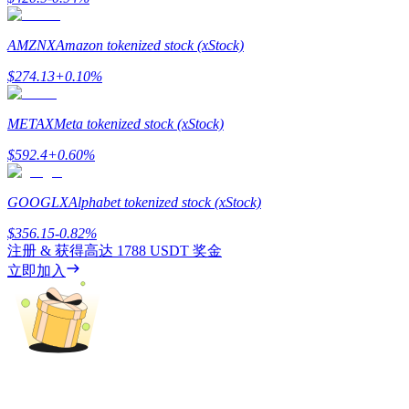
AMZNX
Amazon tokenized stock (xStock)
$
274.13
+
0.10
%
機槍池
METAX
Meta tokenized stock (xStock)
一鍵質押鎖定高收益
$
592.4
+
0.60
%
GOOGLX
Alphabet tokenized stock (xStock)
$
356.15
-0.82
%
注册 & 获得高达
1788 USDT
奖金
立即加入
Launchpool
活期質押獲得熱門資產