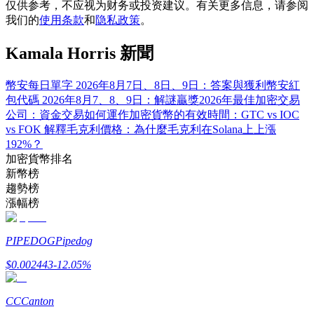
仅供参考，不应视为财务或投资建议。有关更多信息，请参阅
我们的
使用条款
和
隐私政策
。
Kamala Horris 新聞
合約指南
幣安每日單字 2026年8月7日、8日、9日：答案與獲利
幣安紅
合約功能使用指南
包代碼 2026年8月7、8、9日：解謎贏獎
2026年最佳加密交易
公司：資金交易如何運作
加密貨幣的有效時間：GTC vs IOC
vs FOK 解釋
毛克利價格：為什麼毛克利在Solana上上漲
192%？
加密貨幣排名
新幣榜
趨勢榜
漲幅榜
PIPEDOG
Pipedog
交易策略
$
0.002443
-12.05
%
學習如何保持盈利
CC
Canton