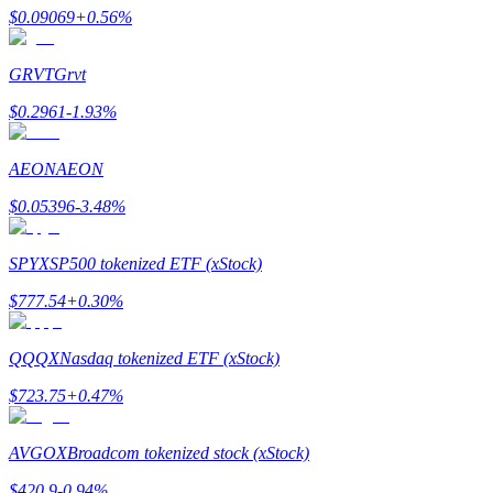
$
0.09069
+
0.56
%
GRVT
Grvt
$
0.2961
-1.93
%
理財
AEON
AEON
$
0.05396
-3.48
%
SPYX
SP500 tokenized ETF (xStock)
$
777.54
+
0.30
%
增值寶
QQQX
Nasdaq tokenized ETF (xStock)
使您的資產穩定增值
$
723.75
+
0.47
%
AVGOX
Broadcom tokenized stock (xStock)
$
420.9
-0.94
%