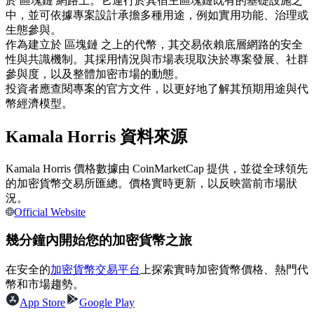
於 區塊鏈 網路上。它運行於其宿主區塊鏈既有的基礎設施之
中，並可依據專案設計承擔多種用途，例如實用功能、治理或
USDC永續
生態參與。
多種以USDC結算的永續合約
作為建立於 區塊鏈 之上的代幣，其交易依賴底層網路的安全
性與共識機制。其採用情況與市場表現取決於專案發展、社群
參與度，以及整體加密市場的動態。
投資者應查閱專案的官方文件，以更好地了解其預期用途與代
幣經濟模型。
Kamala Horris 資料來源
Kamala Horris 價格數據由 CoinMarketCap 提供，並從全球領先
的加密貨幣交易所匯總。價格實時更新，以反映當前市場狀
跟單
況。
Official Website
與頂尖交易專家同行
幾分鐘內開始您的加密貨幣之旅
在安全的
加密貨幣交易平台
上探索實時加密貨幣價格、熱門代
幣和市場趨勢。
App Store
Google Play