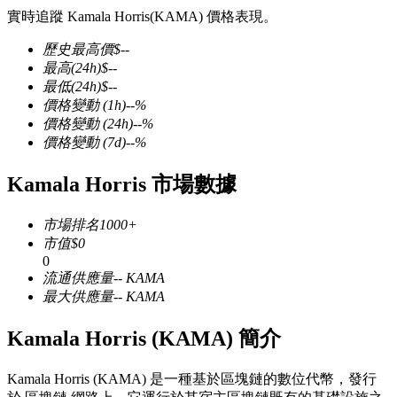
實時追蹤 Kamala Horris(KAMA) 價格表現。
歷史最高價
$
--
最高
(24h)
$
--
最低
(24h)
$
--
幣本位永續
價格變動
(1h)
--
%
價格變動
(24h)
--
%
以數字貨幣為保證金的永續合約
價格變動
(7d)
--
%
Kamala Horris 市場數據
TradFi
市場排名
1000+
美股、外匯、貴金屬及大宗商品衍生性商品
市值
$
0
0
流通供應量
--
KAMA
最大供應量
--
KAMA
Kamala Horris (KAMA) 簡介
Kamala Horris (KAMA) 是一種基於區塊鏈的數位代幣，發行