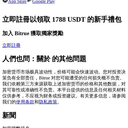
App Store
Google Play
USDC永續
多種以USDC結算的永續合約
立即註冊以領取 1788 USDT 的新手禮包
加入 Bitrue 獲取獨家獎勵
立即註冊
人們也問：關於 的其他問題
加密货币市场极具波动性，价格可能会快速波动。您对投资决
跟單
策负有全部责任，Bitrue 对您可能遭受的任何损失概不负责。
我们依赖第三方来源获取上述加密货币的价格和其他数据，对
與頂尖交易專家同行
其可靠性或准确性不负责。本平台提供的信息及任何相关材料
仅供参考，不应视为财务或投资建议。有关更多信息，请参阅
我们的
使用条款
和
隐私政策
。
新聞