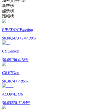
加密貨幣排名
新幣榜
趨勢榜
成為跟單交易員
漲幅榜
坐享盈利分成和跟單分傭
PIPEDOG
Pipedog
$
0.002473
+
147.30
%
CC
Canton
$
0.09156
-0.78
%
GRVT
Grvt
合約資訊
$
0.3074
+
7.86
%
包含交易情況等的大數據分析
AEON
AEON
$
0.05278
-11.94
%