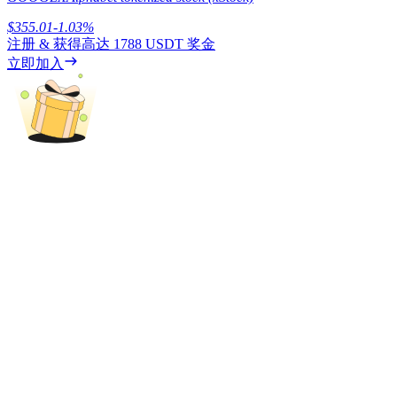
$
355.01
-1.03
%
注册 & 获得高达
1788 USDT
奖金
立即加入
理財
增值寶
使您的資產穩定增值