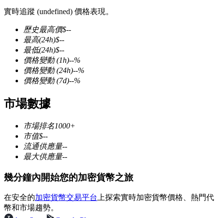
實時追蹤 (undefined) 價格表現。
歷史最高價
$
--
最高
(24h)
$
--
最低
(24h)
$
--
幣本位永續
價格變動
(1h)
--
%
價格變動
(24h)
--
%
以數字貨幣為保證金的永續合約
價格變動
(7d)
--
%
市場數據
TradFi
市場排名
1000+
美股、外匯、貴金屬及大宗商品衍生性商品
市值
$
--
流通供應量
--
最大供應量
--
幾分鐘內開始您的加密貨幣之旅
在安全的
加密貨幣交易平台
上探索實時加密貨幣價格、熱門代
幣和市場趨勢。