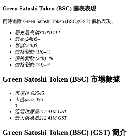
Green Satoshi Token (BSC) 圖表表現
實時追蹤 Green Satoshi Token (BSC)(GST) 價格表現。
歷史最高價
$
0.001714
幣本位永續
最高
(24h)
$
--
最低
(24h)
$
--
以數字貨幣為保證金的永續合約
價格變動
(1h)
--
%
價格變動
(24h)
--
%
價格變動
(7d)
--
%
TradFi
Green Satoshi Token (BSC) 市場數據
美股、外匯、貴金屬及大宗商品衍生性商品
市場排名
2545
市值
$
257,956
0
流通供應量
212.41M
GST
最大供應量
212.41M
GST
Green Satoshi Token (BSC) (GST) 簡介