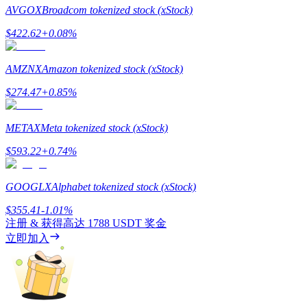
AVGOX
Broadcom tokenized stock (xStock)
$
422.62
+
0.08
%
AMZNX
Amazon tokenized stock (xStock)
機槍池
$
274.47
+
0.85
%
一鍵質押鎖定高收益
METAX
Meta tokenized stock (xStock)
$
593.22
+
0.74
%
GOOGLX
Alphabet tokenized stock (xStock)
$
355.41
-1.01
%
注册 & 获得高达
1788 USDT
奖金
立即加入
Launchpool
活期質押獲得熱門資產