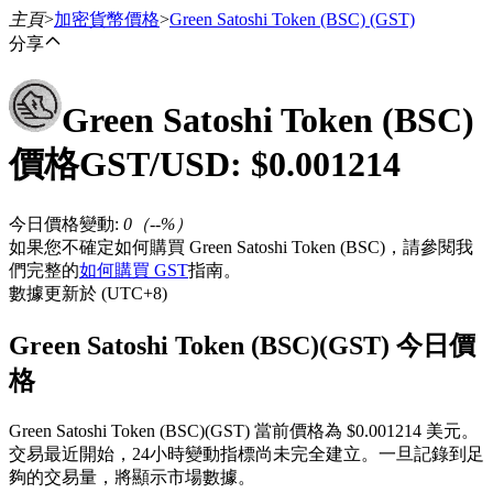
主頁
>
加密貨幣價格
>
Green Satoshi Token (BSC)
(GST)
分享
Green Satoshi Token (BSC)
合約
價格
GST
/USD: $
0.001214
今日價格變動
:
0
（
--
%）
如果您不確定如何購買 Green Satoshi Token (BSC)，請參閱我
們完整的
如何購買 GST
指南。
數據更新於 (UTC+8)
Green Satoshi Token (BSC)(GST) 今日價
USDT永續
格
多種以USDT結算的永續合約
Green Satoshi Token (BSC)(GST) 當前價格為 $0.001214 美元。
交易最近開始，24小時變動指標尚未完全建立。一旦記錄到足
夠的交易量，將顯示市場數據。