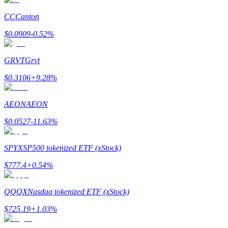
CC
Canton
$
0.0909
-0.52
%
理財
GRVT
Grvt
$
0.3106
+
9.28
%
AEON
AEON
$
0.0527
-11.63
%
SPYX
SP500 tokenized ETF (xStock)
增值寶
$
777.4
+
0.54
%
使您的資產穩定增值
QQQX
Nasdaq tokenized ETF (xStock)
$
725.19
+
1.03
%