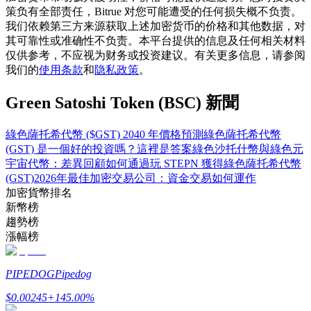
策负有全部责任，Bitrue 对您可能遭受的任何损失概不负责。
我们依赖第三方来源获取上述加密货币的价格和其他数据，对
其可靠性或准确性不负责。本平台提供的信息及任何相关材料
仅供参考，不应视为财务或投资建议。有关更多信息，请参阅
我们的
使用条款
和
隐私政策
。
合約指南
合約功能使用指南
Green Satoshi Token (BSC) 新聞
綠色薩托希代幣 ($GST) 2040 年價格預測
綠色薩托希代幣
(GST) 是一個好的投資嗎？這裡是答案
綠色沙托什幣與綠色元
宇宙代幣：差異回顧
如何通過玩 STEPN 獲得綠色薩托希代幣
(GST)
2026年最佳加密交易公司：資金交易如何運作
加密貨幣排名
新幣榜
趨勢榜
漲幅榜
交易策略
學習如何保持盈利
PIPEDOG
Pipedog
$
0.00245
+
145.00
%