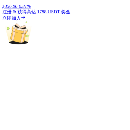
$
356.06
-0.81
%
注册 & 获得高达
1788 USDT
奖金
立即加入
鎖倉BTR
輕鬆獲得多重福利
借貸寶
借貸數字貨幣，及時且安全的服務