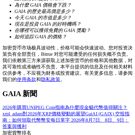
為什麼 GAIA 價格會下跌？
GAIA 的歷史最高價是多少？
今天 GAIA 的市值是多少？
現在是投資 GAIA 的好時機嗎？
在哪裡可以獲得免費的 GAIA 獎勵？
合約指南
如何追踪 GAIA 的價格？
合約功能使用指南
加密货币市场极具波动性，价格可能会快速波动。您对投资决
策负有全部责任，Bitrue 对您可能遭受的任何损失概不负责。
我们依赖第三方来源获取上述加密货币的价格和其他数据，对
其可靠性或准确性不负责。本平台提供的信息及任何相关材料
仅供参考，不应视为财务或投资建议。有关更多信息，请参阅
我们的
使用条款
和
隐私政策
。
GAIA 新聞
交易策略
2026年購買UNIPEG Coin指南
為什麼現金貓代幣值得關注？
xrpl_adam對2026年XRP價格變動的展望
GaiAI (GAIX) 空投指
學習如何保持盈利
南：如何領取代幣
幣安每日單字 2026年8月7日、8日、9日：
答案與獲利
加密貨幣排名