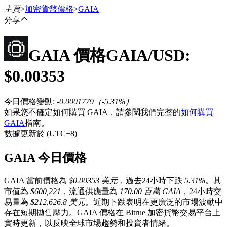
主頁
>
加密貨幣價格
>
GAIA
分享
GAIA
價格
GAIA
/USD:
合約
$
0.00353
今日價格變動
:
-0.0001779
（
-5.31
%）
如果您不確定如何購買 GAIA，請參閱我們完整的
如何購買
GAIA
指南。
數據更新於 (UTC+8)
GAIA 今日價格
USDT永續
GAIA 當前價格為
$0.00353 美元
，過去24小時下跌
5.31%
。其
多種以USDT結算的永續合約
市值為
$600,221
，流通供應量為
170.00 百萬 GAIA
，24小時交
易量為
$212,626.8 美元
。近期下跌表明在更廣泛的市場波動中
存在短期拋售壓力。GAIA 價格在 Bitrue 加密貨幣交易平台上
實時更新，以反映全球市場趨勢和投資者情緒。