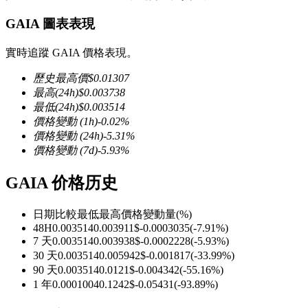
GAIA 圖表表現
實時追蹤 GAIA 價格表現。
歷史最高價
$
0.01307
幣本位永續
最高
(24h)
$
0.003738
以數字貨幣為保證金的永續合約
最低
(24h)
$
0.003514
價格變動
(1h)
-0.02
%
價格變動
(24h)
-5.31
%
價格變動
(7d)
-5.93
%
TradFi
GAIA 价格历史
美股、外匯、貴金屬及大宗商品衍生性商品
日期比較
最低
最高
價格變動量
(%)
48H
0.003514
0.003911
$
-0.0003035
(
-7.91
%)
7 天
0.003514
0.003938
$
-0.0002228
(
-5.93
%)
30 天
0.003514
0.005942
$
-0.001817
(
-33.99
%)
90 天
0.003514
0.0121
$
-0.004342
(
-55.16
%)
1 年
0.0001004
0.1242
$
-0.05431
(
-93.89
%)