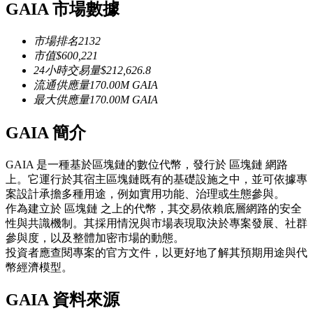
GAIA 市場數據
USDC永續
市場排名
2132
多種以USDC結算的永續合約
市值
$
600,221
24小時交易量
$
212,626.8
流通供應量
170.00M
GAIA
最大供應量
170.00M
GAIA
GAIA 簡介
GAIA 是一種基於區塊鏈的數位代幣，發行於 區塊鏈 網路
上。它運行於其宿主區塊鏈既有的基礎設施之中，並可依據專
跟單
案設計承擔多種用途，例如實用功能、治理或生態參與。
作為建立於 區塊鏈 之上的代幣，其交易依賴底層網路的安全
與頂尖交易專家同行
性與共識機制。其採用情況與市場表現取決於專案發展、社群
參與度，以及整體加密市場的動態。
投資者應查閱專案的官方文件，以更好地了解其預期用途與代
幣經濟模型。
GAIA 資料來源