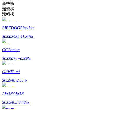
新幣榜
趨勢榜
漲幅榜
理財
PIPEDOG
Pipedog
$
0.002489
-11.36
%
CC
Canton
$
0.09076
+
0.83
%
GRVT
Grvt
$
0.2948
-2.55
%
增值寶
使您的資產穩定增值
AEON
AEON
$
0.05403
-3.48
%