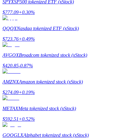
SPYX
SP500 tokenized ETF (xStock)
$
777.09
+
0.30
%
QQQX
Nasdaq tokenized ETF (xStock)
機槍池
$
723.76
+
0.49
%
一鍵質押鎖定高收益
AVGOX
Broadcom tokenized stock (xStock)
$
420.85
-0.87
%
AMZNX
Amazon tokenized stock (xStock)
$
274.09
+
0.19
%
METAX
Meta tokenized stock (xStock)
Launchpool
$
592.51
+
0.52
%
活期質押獲得熱門資產
GOOGLX
Alphabet tokenized stock (xStock)