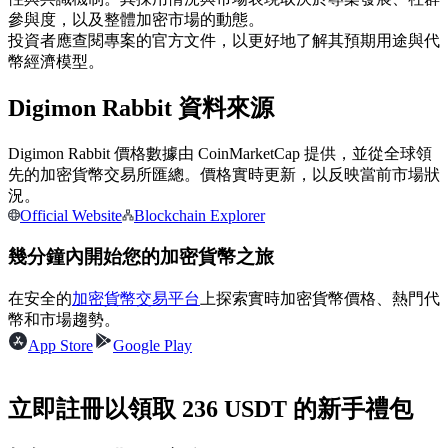
參與度，以及整體加密市場的動態。
投資者應查閱專案的官方文件，以更好地了解其預期用途與代
幣經濟模型。
成為跟單交易員
坐享盈利分成和跟單分傭
Digimon Rabbit 資料來源
Digimon Rabbit 價格數據由 CoinMarketCap 提供，並從全球領
先的加密貨幣交易所匯總。價格實時更新，以反映當前市場狀
況。
Official Website
Blockchain Explorer
幾分鐘內開始您的加密貨幣之旅
在安全的
加密貨幣交易平台
上探索實時加密貨幣價格、熱門代
合約資訊
幣和市場趨勢。
包含交易情況等的大數據分析
App Store
Google Play
立即註冊以領取 236 USDT 的新手禮包