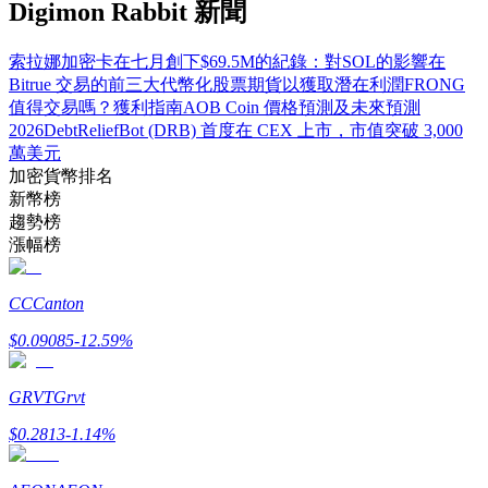
Digimon Rabbit 新聞
索拉娜加密卡在七月創下$69.5M的紀錄：對SOL的影響
在
Bitrue 交易的前三大代幣化股票期貨以獲取潛在利潤
FRONG
值得交易嗎？獲利指南
AOB Coin 價格預測及未來預測
理財
2026
DebtReliefBot (DRB) 首度在 CEX 上市，市值突破 3,000
萬美元
加密貨幣排名
新幣榜
趨勢榜
漲幅榜
CC
Canton
$
0.09085
-12.59
%
增值寶
使您的資產穩定增值
GRVT
Grvt
$
0.2813
-1.14
%