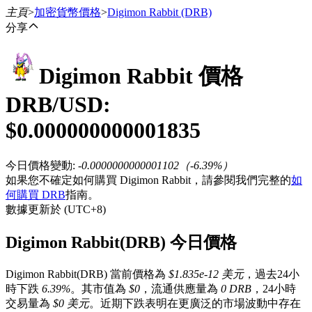
主頁
>
加密貨幣價格
>
Digimon Rabbit
(DRB)
分享
Digimon Rabbit
價格
合約
DRB
/USD:
$
0.000000000001835
今日價格變動
:
-0.0000000000001102
（
-6.39
%）
如果您不確定如何購買 Digimon Rabbit，請參閱我們完整的
如
何購買 DRB
指南。
數據更新於 (UTC+8)
USDT永續
Digimon Rabbit(DRB) 今日價格
多種以USDT結算的永續合約
Digimon Rabbit(DRB) 當前價格為
$1.835e-12 美元
，過去24小
時下跌
6.39%
。其市值為
$0
，流通供應量為
0 DRB
，24小時
交易量為
$0 美元
。近期下跌表明在更廣泛的市場波動中存在