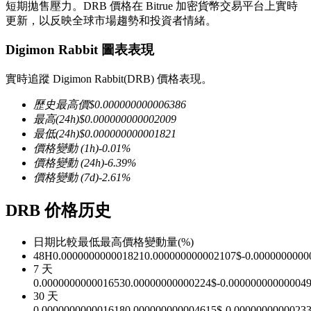
短期拋售壓力。DRB 價格在 Bitrue 加密貨幣交易平台上實時
更新，以反映全球市場趨勢和投資者情緒。
Digimon Rabbit 圖表表現
實時追蹤 Digimon Rabbit(DRB) 價格表現。
幣本位永續
歷史最高價
$
0.000000000006386
以數字貨幣為保證金的永續合約
最高
(24h)
$
0.000000000002009
最低
(24h)
$
0.000000000001821
價格變動
(1h)
-0.01
%
TradFi
價格變動
(24h)
-6.39
%
價格變動
(7d)
-2.61
%
美股、外匯、貴金屬及大宗商品衍生性商品
DRB 价格历史
日期比較
最低
最高
價格變動量
(%)
48H
0.000000000001821
0.000000000002107
$
-0.0000000000
7 天
0.000000000001653
0.00000000000224
$
-0.00000000000004
30 天
0.000000000001618
0.000000000004615
$
-0.0000000000023