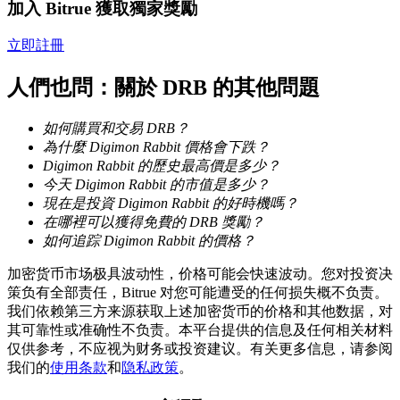
加入 Bitrue 獲取獨家獎勵
立即註冊
人們也問：關於 DRB 的其他問題
合約指南
合約功能使用指南
如何購買和交易 DRB？
為什麼 Digimon Rabbit 價格會下跌？
Digimon Rabbit 的歷史最高價是多少？
今天 Digimon Rabbit 的市值是多少？
現在是投資 Digimon Rabbit 的好時機嗎？
在哪裡可以獲得免費的 DRB 獎勵？
如何追踪 Digimon Rabbit 的價格？
加密货币市场极具波动性，价格可能会快速波动。您对投资决
策负有全部责任，Bitrue 对您可能遭受的任何损失概不负责。
交易策略
我们依赖第三方来源获取上述加密货币的价格和其他数据，对
其可靠性或准确性不负责。本平台提供的信息及任何相关材料
學習如何保持盈利
仅供参考，不应视为财务或投资建议。有关更多信息，请参阅
我们的
使用条款
和
隐私政策
。