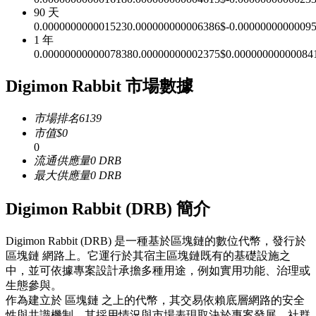
90 天
USDC永續
0.000000000001523
0.000000000006386
$
-0.0000000000009
1 年
多種以USDC結算的永續合約
0.0000000000007838
0.00000000002375
$
0.00000000000084
Digimon Rabbit 市場數據
市場排名
6139
市值
$
0
0
流通供應量
0
DRB
最大供應量
0
DRB
跟單
Digimon Rabbit (DRB) 簡介
與頂尖交易專家同行
Digimon Rabbit (DRB) 是一種基於區塊鏈的數位代幣，發行於
區塊鏈 網路上。它運行於其宿主區塊鏈既有的基礎設施之
中，並可依據專案設計承擔多種用途，例如實用功能、治理或
生態參與。
作為建立於 區塊鏈 之上的代幣，其交易依賴底層網路的安全
性與共識機制。其採用情況與市場表現取決於專案發展、社群