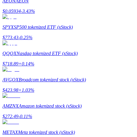
AEON
AEON
$
0.05934
-3.43
%
SPYX
SP500 tokenized ETF (xStock)
機槍池
$
773.43
-0.25
%
一鍵質押鎖定高收益
QQQX
Nasdaq tokenized ETF (xStock)
$
718.89
+
0.14
%
AVGOX
Broadcom tokenized stock (xStock)
$
423.98
+
1.03
%
AMZNX
Amazon tokenized stock (xStock)
Launchpool
$
272.49
-0.11
%
活期質押獲得熱門資產
METAX
Meta tokenized stock (xStock)