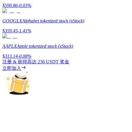
$
590.86
-0.03
%
GOOGLX
Alphabet tokenized stock (xStock)
$
359.45
-1.41
%
鎖倉BTR
AAPLX
Apple tokenized stock (xStock)
輕鬆獲得多重福利
$
313.14
-0.08
%
注册 & 获得高达
236 USDT
奖金
立即加入
借貸寶
借貸數字貨幣，及時且安全的服務